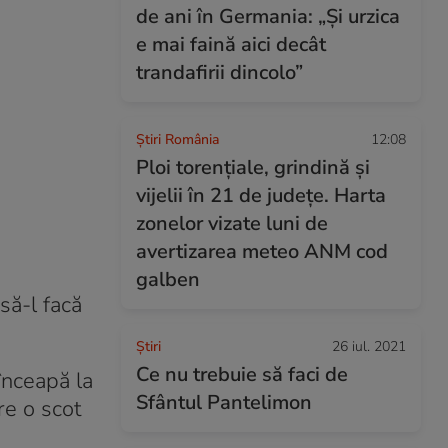
de ani în Germania: „Și urzica
e mai faină aici decât
trandafirii dincolo”
Știri România
12:08
Ploi torențiale, grindină și
vijelii în 21 de județe. Harta
zonelor vizate luni de
avertizarea meteo ANM cod
galben
să-l facă
Ştiri
26 iul. 2021
Ce nu trebuie să faci de
înceapă la
Sfântul Pantelimon
re o scot