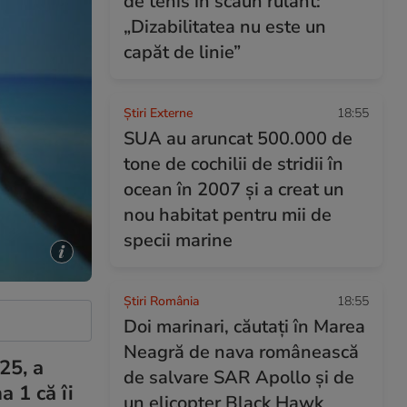
de tenis în scaun rulant:
„Dizabilitatea nu este un
capăt de linie”
Știri Externe
18:55
SUA au aruncat 500.000 de
tone de cochilii de stridii în
ocean în 2007 și a creat un
nou habitat pentru mii de
specii marine
Știri România
18:55
Doi marinari, căutați în Marea
Neagră de nava românească
25, a
de salvare SAR Apollo și de
a 1 că îi
un elicopter Black Hawk