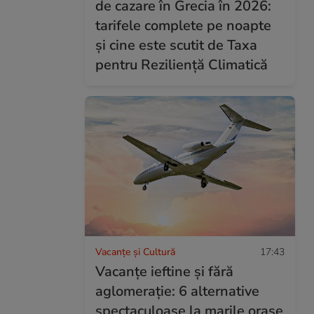
de cazare în Grecia în 2026:
tarifele complete pe noapte
și cine este scutit de Taxa
pentru Reziliență Climatică
Vacanțe și Cultură
17:43
Vacanțe ieftine și fără
aglomerație: 6 alternative
spectaculoase la marile orașe