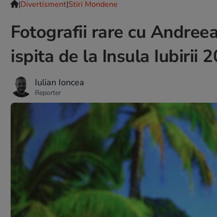
|
Divertisment
|
Stiri Mondene
Fotografii rare cu Andreea
ispita de la Insula Iubiri
Iulian Ioncea
Reporter