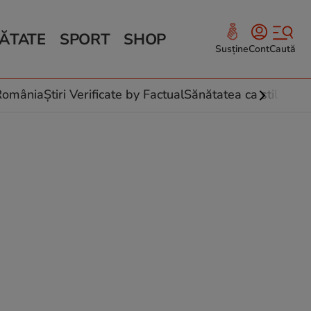
ĂTATE
SPORT
SHOP
Susține
Cont
Caută
Sănătate și Fitness
ce
 culinare
-România
Știri Verificate by Factual
Sănătatea ca stil de vi
 și legume
rea plantelor