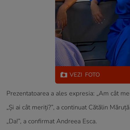
VEZI
FOTO
Prezentatoarea a ales expresia: „Am cât mer
„Și ai cât meriți?”, a continuat Cătălin Măruță
„Da!”, a confirmat Andreea Esca.