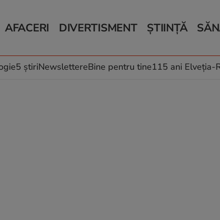
AFACERI
DIVERTISMENT
ȘTIINȚĂ
SĂN
Bani și Afaceri
Monden
Știri Știință
Știri 
Auto
Horoscop
Schimbări climati
Relații
Locuri de muncă
Muzică și Filme
Rețete
ogie
5 știri
Newslettere
Bine pentru tine
115 ani Elveția
Imobiliare.ro
Vacanțe și Cultură
Fructe
eJobs.ro
Îngriji