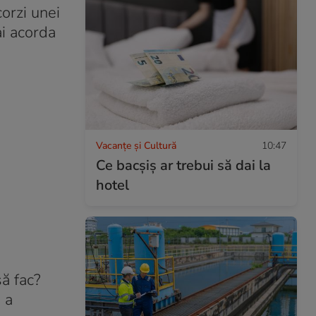
corzi unei
i acorda
Vacanțe și Cultură
10:47
Ce bacşiş ar trebui să dai la
hotel
să fac?
 a