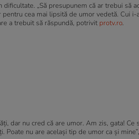
în dificultate. „Să presupunem că ar trebui să a
entru cea mai lipsită de umor vedetă. Cui i-a
are a trebuit să răspundă, potrivit
protv.ro
.
ți, dar nu cred că are umor. Am zis, gata! Ce 
i. Poate nu are același tip de umor ca și mine”,