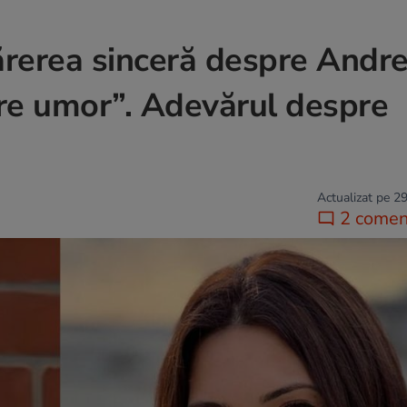
ărerea sinceră despre Andr
are umor”. Adevărul despre
Actualizat pe 29
2 coment