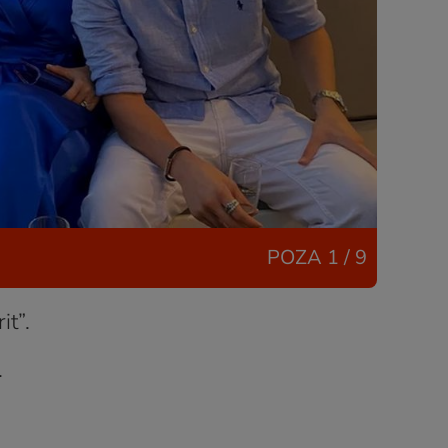
POZA
1 / 9
it”.
.