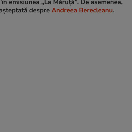
u în emisiunea „La Măruță”. De asemenea,
eașteptată despre
Andreea Berecleanu
.