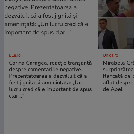
Elle.ro
Unica.ro
Corina Caragea, reacție tranșantă
Mirabela Gră
despre comentariile negative.
surprinzătoar
Prezentatoarea a dezvăluit că a
flancată de 
fost jignită și amenințată: „Un
aflat despre
lucru cred că e important de spus
de Apel
clar...”