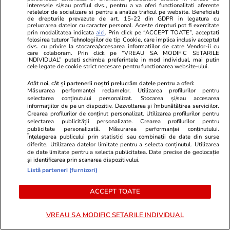
interesele si/sau profilul dvs., pentru a va oferi functionalitati aferente
demiși de Ilie Bolojan
retelelor de socializare si pentru a analiza traficul pe website. Beneficiati
de drepturile prevazute de art. 15-22 din GDPR in legatura cu
prelucrarea datelor cu caracter personal. Aceste drepturi pot fi exercitate
prin modalitatea indicata
aici
. Prin click pe “ACCEPT TOATE”, acceptati
folosirea tuturor Tehnologiilor de tip Cookie, care implica inclusiv acceptul
dvs. cu privire la stocarea/accesarea informatiilor de catre Vendor-ii cu
care colaboram. Prin click pe “VREAU SA MODIFIC SETARILE
Politică
20 iul.
INDIVIDUAL” puteti schimba preferintele in mod individual, mai putin
cele legate de cookie strict necesare pentru functionarea website-ului.
Mesajul lui Nicușor Dan pentru
Atât noi, cât și partenerii noștri prelucrăm datele pentru a oferi:
Andy Burnham, noul prim-
Măsurarea performanței reclamelor. Utilizarea profilurilor pentru
ministru al Marii Britanii: „Peste
selectarea conținutului personalizat. Stocarea și/sau accesarea
informațiilor de pe un dispozitiv. Dezvoltarea și îmbunătățirea serviciilor.
un milion de români rămân o
Crearea profilurilor de conținut personalizat. Utilizarea profilurilor pentru
punte esențială”
selectarea publicității personalizate. Crearea profilurilor pentru
publicitate personalizată. Măsurarea performanței conținutului.
Înțelegerea publicului prin statistici sau combinații de date din surse
diferite. Utilizarea datelor limitate pentru a selecta conținutul. Utilizarea
de date limitate pentru a selecta publicitatea. Date precise de geolocație
și identificarea prin scanarea dispozitivului.
PARTENERI
Listă parteneri (furnizori)
ACCEPT TOATE
VREAU SA MODIFIC SETARILE INDIVIDUAL