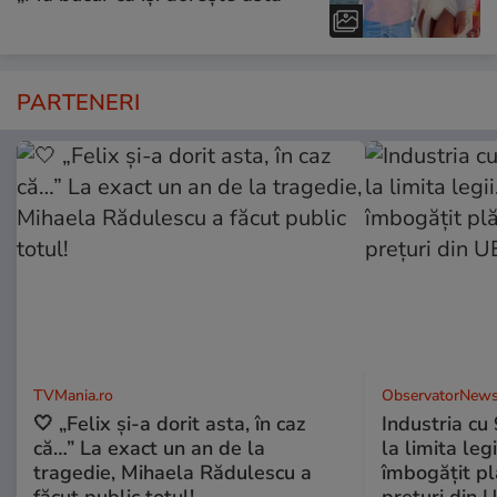
PARTENERI
TVMania.ro
ObservatorNews
🤍 „Felix și-a dorit asta, în caz
Industria cu
că…” La exact un an de la
la limita leg
tragedie, Mihaela Rădulescu a
îmbogăţit pl
făcut public totul!
preţuri din 