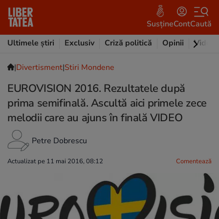
Susține
Cont
Caută
Ultimele știri
Exclusiv
Criză politică
Opinii
Video
|
Divertisment
|
Stiri Mondene
EUROVISION 2016. Rezultatele după
prima semifinală. Ascultă aici primele zece
melodii care au ajuns în finală VIDEO
Petre Dobrescu
Actualizat pe 11 mai 2016, 08:12
Comentează