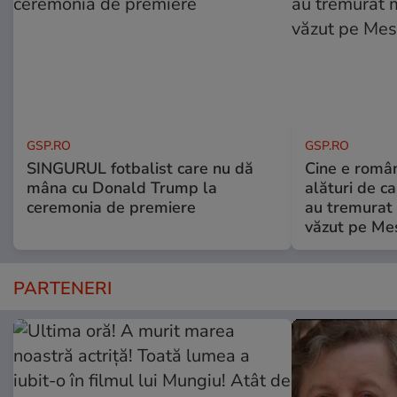
GSP.RO
GSP.RO
SINGURUL fotbalist care nu dă
Cine e româ
mâna cu Donald Trump la
alături de c
ceremonia de premiere
au tremurat
văzut pe Mes
PARTENERI