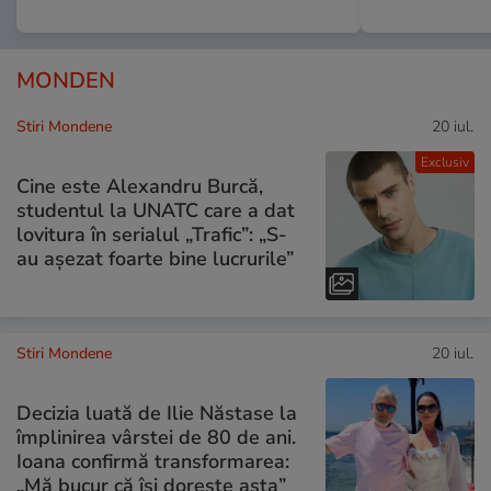
MONDEN
Stiri Mondene
20 iul.
Exclusiv
Cine este Alexandru Burcă,
studentul la UNATC care a dat
lovitura în serialul „Trafic”: „S-
au așezat foarte bine lucrurile”
Stiri Mondene
20 iul.
Decizia luată de Ilie Năstase la
împlinirea vârstei de 80 de ani.
Ioana confirmă transformarea:
„Mă bucur că își dorește asta”