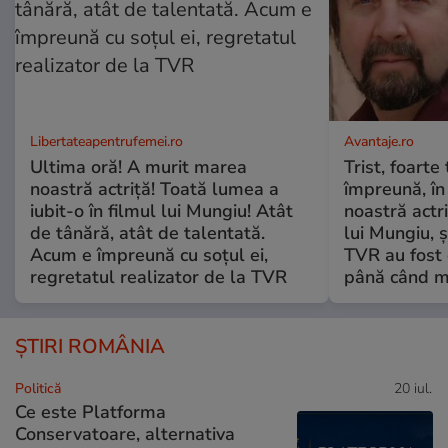
Libertateapentrufemei.ro
Avantaje.ro
Ultima oră! A murit marea
Trist, foarte
noastră actriță! Toată lumea a
împreună, în
iubit-o în filmul lui Mungiu! Atât
noastră actri
de tânără, atât de talentată.
lui Mungiu, ș
Acum e împreună cu soțul ei,
TVR au fost 
regretatul realizator de la TVR
până când mo
ȘTIRI ROMÂNIA
Politică
20 iul.
Ce este Platforma
Conservatoare, alternativa