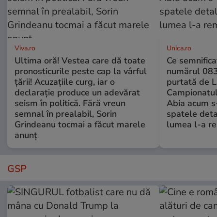
Viva.ro
Unica.ro
Ultima oră! Vestea care dă toate
Ce semnificaț
pronosticurile peste cap la vârful
numărul 083
țării! Acuzațiile curg, iar o
purtată de L
declarație produce un adevărat
Campionatul
seism în politică. Fără vreun
Abia acum s-
semnal în prealabil, Sorin
spatele deta
Grindeanu tocmai a făcut marele
lumea l-a r
anunț
GSP