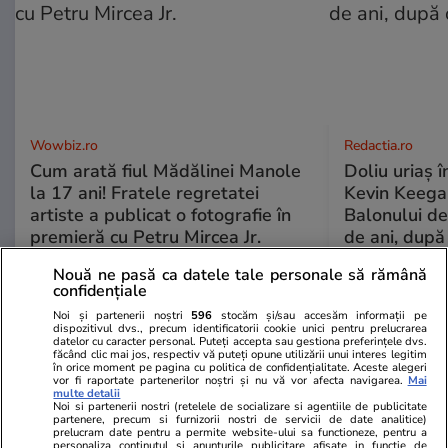
Wowbiz.ro
Redactia.ro
Cum arată fiul Mădălinei Manole
Doliu uriaș î
la 17 ani! Fratele regretatei
Kevin Keegan
artiste a publicat o fotografie în
Balonului de
premieră cu Petru Mircea Jr.
de ani, după
Nouă ne pasă ca datele tale personale să rămână
confidențiale
POLITIC
Noi și partenerii noștri
596
stocăm și/sau accesăm informații pe
dispozitivul dvs., precum identificatorii cookie unici pentru prelucrarea
datelor cu caracter personal. Puteți accepta sau gestiona preferințele dvs.
Politică
20 iul.
făcând clic mai jos, respectiv vă puteți opune utilizării unui interes legitim
în orice moment pe pagina cu politica de confidențialitate. Aceste alegeri
vor fi raportate partenerilor noștri și nu vă vor afecta navigarea.
Mai
multe detalii
Conducerile a 6 filiale PNL au
Noi si partenerii nostri (retelele de socializare si agentiile de publicitate
partenere, precum si furnizorii nostri de servicii de date analitice)
fost dizolvate în ședința Biroului
prelucram date pentru a permite website-ului sa functioneze, pentru a
Politic Național. Ce lideri au fost
personaliza continutul si anunturile publicitare afisate in functie de