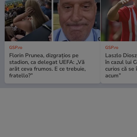
GSP.ro
GSP.ro
Florin Prunea, dizgrațios pe
Laszlo Diosz
stadion, ca delegat UEFA: „Vă
în cazul lui 
arăt ceva frumos. E ce trebuie,
curios că se
fratello?”
acum”