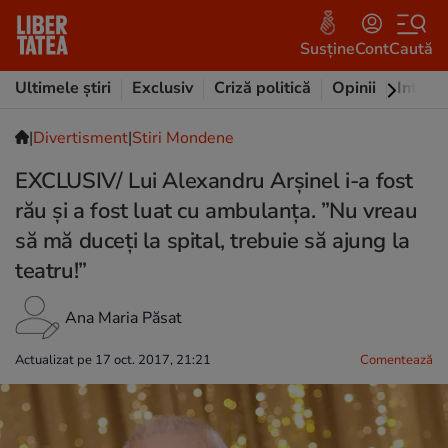
Susține
Cont
Caută
Ultimele știri
Exclusiv
Criză politică
Opinii
Intervi
|
Divertisment
|
Stiri Mondene
EXCLUSIV/ Lui Alexandru Arșinel i-a fost
rău și a fost luat cu ambulanța. ”Nu vreau
să mă duceți la spital, trebuie să ajung la
teatru!”
Ana Maria Păsat
Actualizat pe 17 oct. 2017, 21:21
Comentează