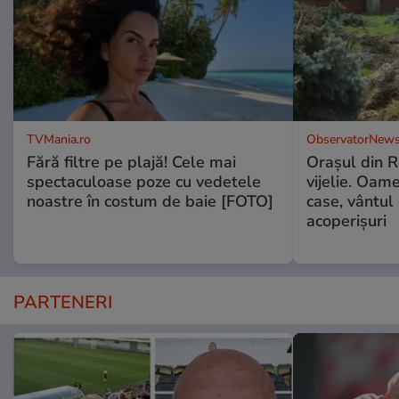
TVMania.ro
ObservatorNews
Fără filtre pe plajă! Cele mai
Oraşul din 
spectaculoase poze cu vedetele
vijelie. Oame
noastre în costum de baie [FOTO]
case, vântul
acoperişuri
PARTENERI