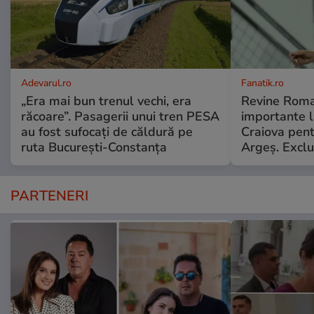
Adevarul.ro
Fanatik.ro
„Era mai bun trenul vechi, era
Revine Roma
răcoare”. Pasagerii unui tren PESA
importante l
au fost sufocați de căldură pe
Craiova pent
ruta București-Constanța
Argeş. Exclu
PARTENERI