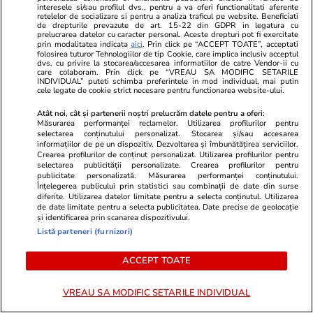
interesele si/sau profilul dvs., pentru a va oferi functionalitati aferente
Știri Externe
07 aug.
retelelor de socializare si pentru a analiza traficul pe website. Beneficiati
de drepturile prevazute de art. 15-22 din GDPR in legatura cu
Intervenția Bruxelles-ului a fost praf în ochi:
prelucrarea datelor cu caracter personal. Aceste drepturi pot fi exercitate
prin modalitatea indicata
aici
. Prin click pe “ACCEPT TOATE”, acceptati
conflictul dintre Spania și Italia privind
folosirea tuturor Tehnologiilor de tip Cookie, care implica inclusiv acceptul
dvs. cu privire la stocarea/accesarea informatiilor de catre Vendor-ii cu
controalele la frontieră se acutizează.
care colaboram. Prin click pe “VREAU SA MODIFIC SETARILE
INDIVIDUAL” puteti schimba preferintele in mod individual, mai putin
cele legate de cookie strict necesare pentru functionarea website-ului.
Madridul amenință cu represalii
Atât noi, cât și partenerii noștri prelucrăm datele pentru a oferi:
Măsurarea performanței reclamelor. Utilizarea profilurilor pentru
selectarea conținutului personalizat. Stocarea și/sau accesarea
informațiilor de pe un dispozitiv. Dezvoltarea și îmbunătățirea serviciilor.
Crearea profilurilor de conținut personalizat. Utilizarea profilurilor pentru
selectarea publicității personalizate. Crearea profilurilor pentru
publicitate personalizată. Măsurarea performanței conținutului.
Înțelegerea publicului prin statistici sau combinații de date din surse
diferite. Utilizarea datelor limitate pentru a selecta conținutul. Utilizarea
de date limitate pentru a selecta publicitatea. Date precise de geolocație
și identificarea prin scanarea dispozitivului.
Listă parteneri (furnizori)
ACCEPT TOATE
VREAU SA MODIFIC SETARILE INDIVIDUAL
Sănătate și Fitness
15:44
Vacanțe și Cultu