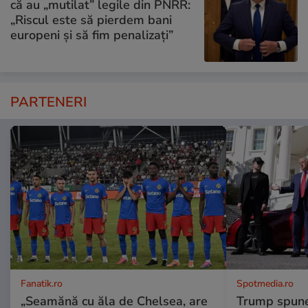
că au „mutilat” legile din PNRR:
„Riscul este să pierdem bani
europeni și să fim penalizați”
PARTENERI
Fanatik.ro
Spotmedia.ro
„Seamănă cu ăla de Chelsea, are
Trump spune 