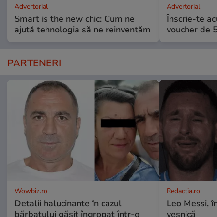
Advertorial
Advertorial
Smart is the new chic: Cum ne
Înscrie-te ac
ajută tehnologia să ne reinventăm
voucher de 5
PARTENERI
Wowbiz.ro
Redactia.ro
Detalii halucinante în cazul
Leo Messi, î
bărbatului găsit îngropat într-o
veșnică