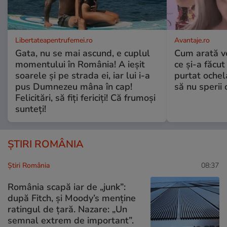
Libertateapentrufemei.ro
Avantaje.ro
Gata, nu se mai ascund, e cuplul
Cum arată v
momentului în România! A ieșit
ce și-a făcut
soarele și pe strada ei, iar lui i-a
purtat ochel
pus Dumnezeu mâna în cap!
să nu sperii c
Felicitări, să fiți fericiți! Că frumoși
sunteți!
ȘTIRI ROMÂNIA
Știri România
08:37
România scapă iar de „junk”:
după Fitch, și Moody’s menține
ratingul de țară. Nazare: „Un
semnal extrem de important”.