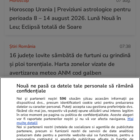
Horoscop
07 aug.
Horoscop Urania | Previziuni astrologice pentru
perioada 8 – 14 august 2026. Lună Nouă în
Leu; Eclipsă totală de Soare
Știri România
07:38
16 județe lovite sâmbătă de furtuni cu grindină
și ploi torențiale. Harta zonelor vizate de
avertizarea meteo ANM cod galben
Nouă ne pasă ca datele tale personale să rămână
confidențiale
Știri România
07 aug.
Noi și partenerii noștri
596
stocăm și/sau accesăm informații pe
Debitul Dunării a atins un minim istoric, dar
dispozitivul dvs., precum identificatorii cookie unici pentru prelucrarea
datelor cu caracter personal. Puteți accepta sau gestiona preferințele dvs.
hidrologii anunță că fluviul va începe să
făcând clic mai jos, respectiv vă puteți opune utilizării unui interes legitim
în orice moment pe pagina cu politica de confidențialitate. Aceste alegeri
crească din 13 august: „Am mai câștiga 3-4
vor fi raportate partenerilor noștri și nu vă vor afecta navigarea.
Mai
multe detalii
zile”
Noi si partenerii nostri (retelele de socializare si agentiile de publicitate
partenere, precum si furnizorii nostri de servicii de date analitice)
prelucram date pentru a permite website-ului sa functioneze, pentru a
personaliza continutul si anunturile publicitare afisate in functie de