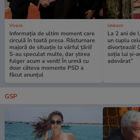
Viva.ro
Unica.ro
Informația de ultim moment care
La 2 ani de 
circulă în toată presa. Răsturnare
un cuplu ce
majoră de situație la vârful țării!
divorțează! C
S-au speculat multe, dar știrea
soția lui și-
fulger acum a venit! În urmă cu
adevărat”
doar câteva momente PSD a
făcut anunțul
GSP