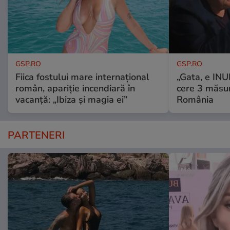
GSP.RO
GSP.RO
Fiica fostului mare internațional
„Gata, e IN
român, apariție incendiară în
cere 3 măsu
vacanță: „Ibiza și magia ei”
România
PARTENERI