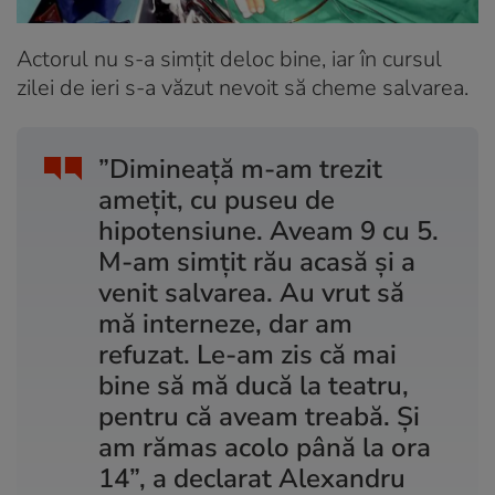
Actorul nu s-a simțit deloc bine, iar în cursul
zilei de ieri s-a văzut nevoit să cheme salvarea.
”Dimineață m-am trezit
amețit, cu puseu de
hipotensiune. Aveam 9 cu 5.
M-am simțit rău acasă și a
venit salvarea. Au vrut să
mă interneze, dar am
refuzat. Le-am zis că mai
bine să mă ducă la teatru,
pentru că aveam treabă. Și
am rămas acolo până la ora
14”, a declarat Alexandru