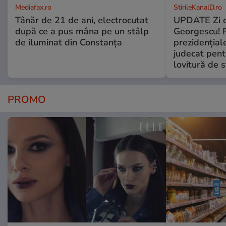
Mediafax.ro
StirileKanalD.ro
Tânăr de 21 de ani, electrocutat
UPDATE Zi d
după ce a pus mâna pe un stâlp
Georgescu! F
de iluminat din Constanța
prezidențiale
judecat pent
lovitură de s
PROMO