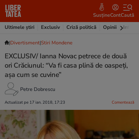
Susține
Cont
Caută
Ultimele știri
Exclusiv
Criză politică
Opinii
Intervi
|
Divertisment
|
Stiri Mondene
EXCLUSIV/ Ianna Novac petrece de două
ori Crăciunul: “Va fi casa plină de oaspeți,
așa cum se cuvine”
Petre Dobrescu
Actualizat pe 17 ian. 2018, 17:23
Comentează