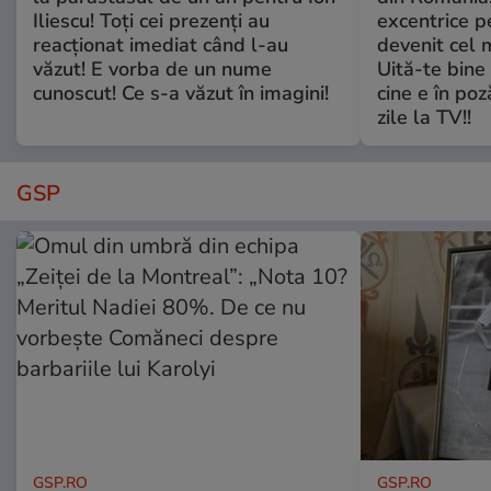
Iliescu! Toți cei prezenți au
excentrice pe
reacționat imediat când l-au
devenit cel 
văzut! E vorba de un nume
Uită-te bine 
cunoscut! Ce s-a văzut în imagini!
cine e în poz
zile la TV!!
GSP
GSP.RO
GSP.RO