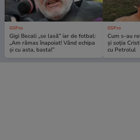
GSP.ro
GSP.ro
Gigi Becali „se lasă” iar de fotbal:
Cum s-au re
„Am rămas înapoiat! Vând echipa
și soția Cris
și cu asta, basta!”
cu Petrolul