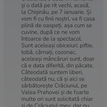
și o dată pe rit vechi, acasă,
la Chișinău, pe 7 ianuarie. Și
vom fi cu finii noștri, va fi casa
plină de oaspeți, așa cum se
cuvine, după ce ne vom
întoarce de la spectacol.
Sunt aceleași obiceiuri: piftie,
tobă, cârnați, cozonac,
aceleași mâncăruri sunt, doar
că e data diferită, din păcate.
Câteodată suntem liberi,
câteodată nu, că și aici se
sărbătorește Crăciunul, pe
Valea Prahovei și de foarte
multe ori sunt solicitată chiar
și de Crăciunul meu, dar nu