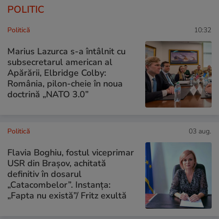
POLITIC
Politică
10:32
Marius Lazurca s-a întâlnit cu
subsecretarul american al
Apărării, Elbridge Colby:
România, pilon-cheie în noua
doctrină „NATO 3.0”
Politică
03 aug.
Flavia Boghiu, fostul viceprimar
USR din Brașov, achitată
definitiv în dosarul
„Catacombelor”. Instanța:
„Fapta nu există”/ Fritz exultă