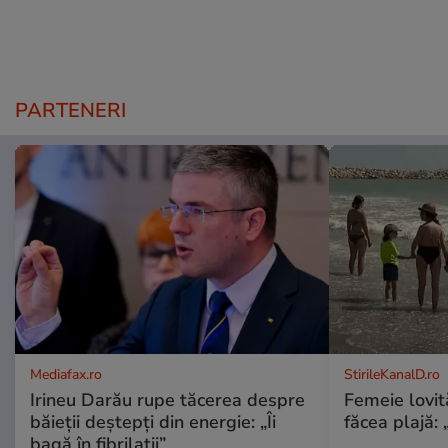
PARTENERI
Mediafax.ro
StirileKanalD.ro
Irineu Darău rupe tăcerea despre
Femeie lovit
băieții deștepți din energie: „Îi
făcea plajă: „
bagă în fibrilații”