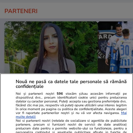
PARTENERI
Nouă ne pasă ca datele tale personale să rămână
confidențiale
ZiaruldeIasi.ro
Fanatik.ro
Noi și partenerii noștri
596
stocăm și/sau accesăm informații pe
Motivul interesant pentru care o
Veste bună p
dispozitivul dvs., precum identificatorii cookie unici pentru prelucrarea
datelor cu caracter personal. Puteți accepta sau gestiona preferințele dvs.
elevă din rural cu o medie de top
Craiova: rev
făcând clic mai jos, respectiv vă puteți opune utilizării unui interes legitim
la Evaluarea Națională a ales un
KuPS Kuopio
în orice moment pe pagina cu politica de confidențialitate. Aceste alegeri
vor fi raportate partenerilor noștri și nu vă vor afecta navigarea.
Mai
liceu tehnologic. „Este o
multe detalii
Noi si partenerii nostri (retelele de socializare si agentiile de publicitate
nebuloasă și pentru noi”
partenere, precum si furnizorii nostri de servicii de date analitice)
prelucram date pentru a permite website-ului sa functioneze, pentru a
personaliza continutul si anunturile publicitare afisate in functie de