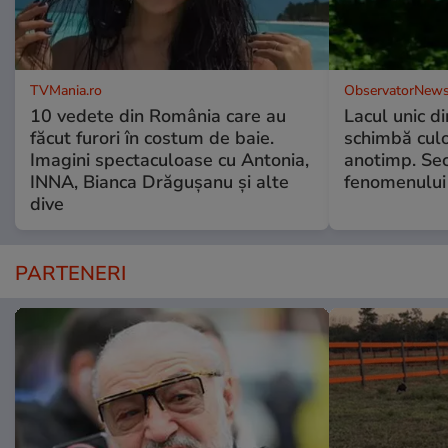
TVMania.ro
ObservatorNews
10 vedete din România care au
Lacul unic d
făcut furori în costum de baie.
schimbă culo
Imagini spectaculoase cu Antonia,
anotimp. Sec
INNA, Bianca Drăgușanu și alte
fenomenului
dive
PARTENERI