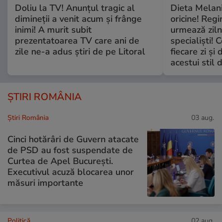
Doliu la TV! Anunțul tragic al
Dieta Melan
dimineții a venit acum și frânge
oricine! Regi
inimi! A murit subit
urmează zilni
prezentatoarea TV care ani de
specialiști! 
zile ne-a adus știri de pe Litoral
fiecare zi și 
acestui stil 
ȘTIRI ROMÂNIA
Știri România
03 aug.
Cinci hotărâri de Guvern atacate
de PSD au fost suspendate de
Curtea de Apel București.
Executivul acuză blocarea unor
măsuri importante
Politică
02 aug.