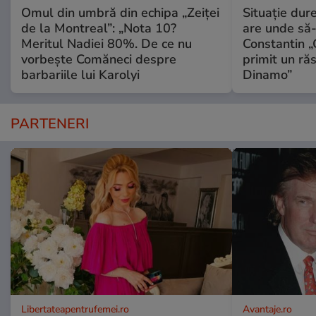
Omul din umbră din echipa „Zeiței
Situație dur
de la Montreal”: „Nota 10?
are unde să-
Meritul Nadiei 80%. De ce nu
Constantin 
vorbește Comăneci despre
primit un ră
barbariile lui Karolyi
Dinamo”
PARTENERI
Libertateapentrufemei.ro
Avantaje.ro