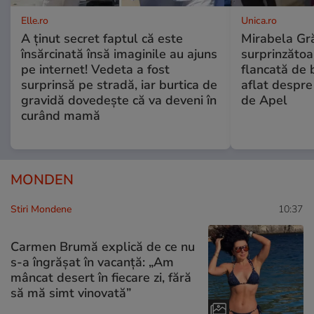
Elle.ro
Unica.ro
A ținut secret faptul că este
Mirabela Gră
însărcinată însă imaginile au ajuns
surprinzătoar
pe internet! Vedeta a fost
flancată de 
surprinsă pe stradă, iar burtica de
aflat despre
gravidă dovedește că va deveni în
de Apel
curând mamă
MONDEN
Stiri Mondene
10:37
Carmen Brumă explică de ce nu
s-a îngrășat în vacanță: „Am
mâncat desert în fiecare zi, fără
să mă simt vinovată”