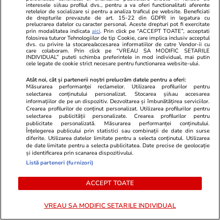
interesele si/sau profilul dvs., pentru a va oferi functionalitati aferente
retelelor de socializare si pentru a analiza traficul pe website. Beneficiati
de drepturile prevazute de art. 15-22 din GDPR in legatura cu
ULTIMELE ȘTIRI
prelucrarea datelor cu caracter personal. Aceste drepturi pot fi exercitate
prin modalitatea indicata
aici
. Prin click pe “ACCEPT TOATE”, acceptati
folosirea tuturor Tehnologiilor de tip Cookie, care implica inclusiv acceptul
dvs. cu privire la stocarea/accesarea informatiilor de catre Vendor-ii cu
Stiri Mondene
10:37
care colaboram. Prin click pe “VREAU SA MODIFIC SETARILE
INDIVIDUAL” puteti schimba preferintele in mod individual, mai putin
Carmen Brumă explică de ce nu s-a îngrășat în
cele legate de cookie strict necesare pentru functionarea website-ului.
vacanță: „Am mâncat desert în fiecare zi, fără
Atât noi, cât și partenerii noștri prelucrăm datele pentru a oferi:
Măsurarea performanței reclamelor. Utilizarea profilurilor pentru
să mă simt vinovată”
selectarea conținutului personalizat. Stocarea și/sau accesarea
informațiilor de pe un dispozitiv. Dezvoltarea și îmbunătățirea serviciilor.
Crearea profilurilor de conținut personalizat. Utilizarea profilurilor pentru
selectarea publicității personalizate. Crearea profilurilor pentru
Politică
10:32
publicitate personalizată. Măsurarea performanței conținutului.
Înțelegerea publicului prin statistici sau combinații de date din surse
Marius Lazurca s-a întâlnit cu subsecretarul
diferite. Utilizarea datelor limitate pentru a selecta conținutul. Utilizarea
de date limitate pentru a selecta publicitatea. Date precise de geolocație
american al Apărării, Elbridge Colby: România,
și identificarea prin scanarea dispozitivului.
pilon-cheie în noua doctrină „NATO 3.0”
Listă parteneri (furnizori)
ACCEPT TOATE
Infrastructura
10:06
VREAU SA MODIFIC SETARILE INDIVIDUAL
Siemens modernizează 560 km de cale ferată