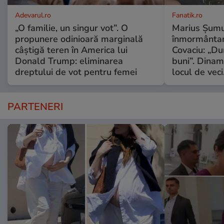
Adevarul.ro
Fanatik.ro
„O familie, un singur vot”. O
Marius Șumud
propunere odinioară marginală
înmormântar
câștigă teren în America lui
Covaciu: „Du
Donald Trump: eliminarea
buni”. Dinam
dreptului de vot pentru femei
locul de vec
PARTENERI