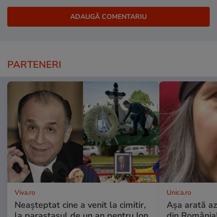
PARTENERI
Viva.ro
Unica.ro
Neașteptat cine a venit la cimitir,
Așa arată az
la parastasul de un an pentru Ion
din România!