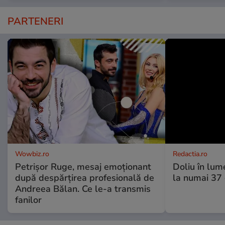
PARTENERI
Wowbiz.ro
Redactia.ro
Petrișor Ruge, mesaj emoționant
Doliu în lume
după despărțirea profesională de
la numai 37 d
Andreea Bălan. Ce le-a transmis
fanilor