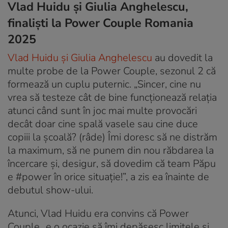
Vlad Huidu și Giulia Anghelescu,
finaliști la Power Couple Romania
2025
Vlad Huidu și Giulia Anghelescu
au dovedit la
multe probe de la Power Couple, sezonul 2 că
formează un cuplu puternic. „Sincer, cine nu
vrea să testeze cât de bine funcționează relația
atunci când sunt în joc mai multe provocări
decât doar cine spală vasele sau cine duce
copiii la școală? (râde) Îmi doresc să ne distrăm
la maximum, să ne punem din nou răbdarea la
încercare și, desigur, să dovedim că team Păpu
e #power în orice situație!”, a zis ea înainte de
debutul show-ului.
Atunci, Vlad Huidu era convins că Power
Couple „e o ocazie să îmi depășesc limitele și,