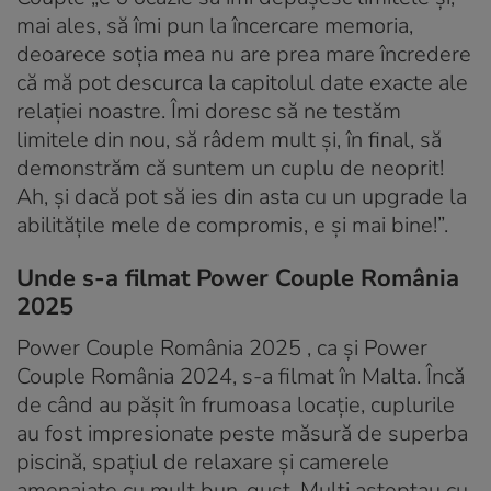
mai ales, să îmi pun la încercare memoria,
deoarece soția mea nu are prea mare încredere
că mă pot descurca la capitolul date exacte ale
relației noastre. Îmi doresc să ne testăm
limitele din nou, să râdem mult și, în final, să
demonstrăm că suntem un cuplu de neoprit!
Ah, și dacă pot să ies din asta cu un upgrade la
abilitățile mele de compromis, e și mai bine!”.
Unde s-a filmat Power Couple România
2025
Power Couple România 2025 , ca și Power
Couple România 2024, s-a filmat în Malta. Încă
de când au pășit în frumoasa locație, cuplurile
au fost impresionate peste măsură de superba
piscină, spațiul de relaxare și camerele
amenajate cu mult bun-gust. Mulți așteptau cu