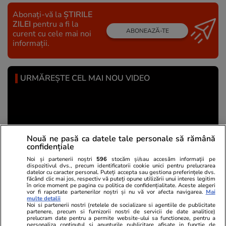
Abonați-vă la
ȘTIRILE
ZILEI
pentru a fi la
ABONEAZĂ-TE
curent cu cele mai noi
informații.
URMĂREȘTE CEL MAI NOU VIDEO
Nouă ne pasă ca datele tale personale să rămână
confidențiale
Noi și partenerii noștri
596
stocăm și/sau accesăm informații pe
dispozitivul dvs., precum identificatorii cookie unici pentru prelucrarea
datelor cu caracter personal. Puteți accepta sau gestiona preferințele dvs.
făcând clic mai jos, respectiv vă puteți opune utilizării unui interes legitim
în orice moment pe pagina cu politica de confidențialitate. Aceste alegeri
vor fi raportate partenerilor noștri și nu vă vor afecta navigarea.
Mai
multe detalii
Noi si partenerii nostri (retelele de socializare si agentiile de publicitate
Horoscop 27 iulie - 2 august 2026. Luna Plină
partenere, precum si furnizorii nostri de servicii de date analitice)
aduce schimbări majore pentru toate zodiile
prelucram date pentru a permite website-ului sa functioneze, pentru a
personaliza continutul si anunturile publicitare afisate in functie de