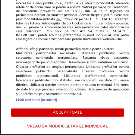
interesele si/sau profilul dvs., pentru a va oferi functionalitati aferente
retelelor de socializare si pentru a analiza traficul pe website. Beneficiati
de drepturile prevazute de art. 15-22 din GDPR in legatura cu
prelucrarea datelor cu caracter personal. Aceste drepturi pot fi exercitate
Share
1 comentariu
prin modalitatea indicata
aici
. Prin click pe “ACCEPT TOATE”, acceptati
folosirea tuturor Tehnologiilor de tip Cookie, care implica inclusiv acceptul
dvs. cu privire la stocarea/accesarea informatiilor de catre Vendor-ii cu
care colaboram. Prin click pe “VREAU SA MODIFIC SETARILE
INDIVIDUAL” puteti schimba preferintele in mod individual, mai putin
cele legate de cookie strict necesare pentru functionarea website-ului.
Abonați-vă la canalul Libertatea de WhatsApp pentru
a fi la curent cu ultimele informații
Atât noi, cât și partenerii noștri prelucrăm datele pentru a oferi:
Măsurarea performanței reclamelor. Utilizarea profilurilor pentru
selectarea conținutului personalizat. Stocarea și/sau accesarea
informațiilor de pe un dispozitiv. Dezvoltarea și îmbunătățirea serviciilor.
Bella Santiago
Dani Oțil
DOC (Vlad Munteanu)
Crearea profilurilor de conținut personalizat. Utilizarea profilurilor pentru
selectarea publicității personalizate. Crearea profilurilor pentru
Giulia Anghelescu
Robert Tudor
Vlad Huidu
publicitate personalizată. Măsurarea performanței conținutului.
Înțelegerea publicului prin statistici sau combinații de date din surse
Antena 1
Power Couple România
diferite. Utilizarea datelor limitate pentru a selecta conținutul. Utilizarea
de date limitate pentru a selecta publicitatea. Date precise de geolocație
și identificarea prin scanarea dispozitivului.
Listă parteneri (furnizori)
ACCEPT TOATE
VREAU SA MODIFIC SETARILE INDIVIDUAL