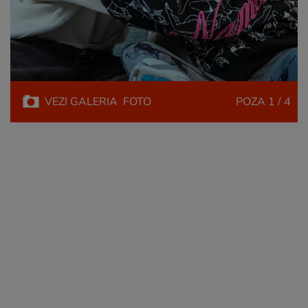
VEZI
GALERIA
FOTO
POZA
1 / 4