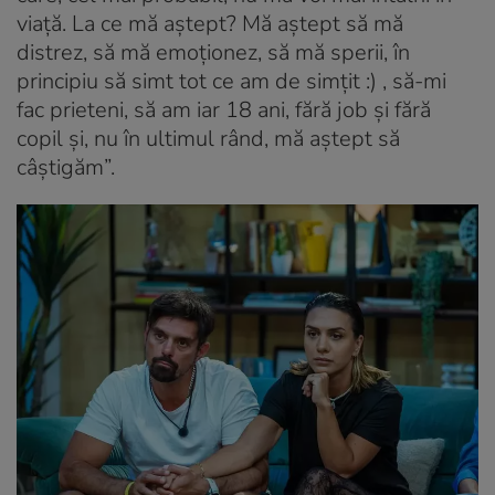
viață. La ce mă aștept? Mă aștept să mă
distrez, să mă emoționez, să mă sperii, în
principiu să simt tot ce am de simțit :) , să-mi
fac prieteni, să am iar 18 ani, fără job și fără
copil și, nu în ultimul rând, mă aștept să
câștigăm”.