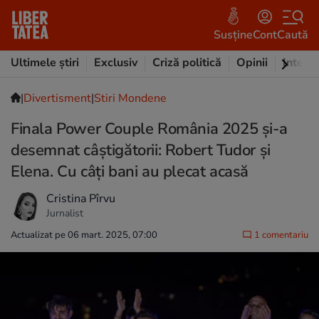
Susține
Cont
Caută
Ultimele știri
Exclusiv
Criză politică
Opinii
Intervi
|
Divertisment
|
Stiri Mondene
Finala Power Couple România 2025 și-a
desemnat câștigătorii: Robert Tudor și
Elena. Cu câți bani au plecat acasă
Cristina Pîrvu
Jurnalist
Actualizat pe 06 mart. 2025, 07:00
1 comentariu