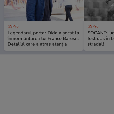
GSP.ro
GSP.ro
Legendarul portar Dida a șocat la
ȘOCANT: jucă
înmormântarea lui Franco Baresi »
fost ucis în 
Detaliul care a atras atenția
stradal!