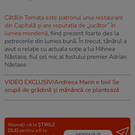
Cătălin Tomata este patronul unui restaurant
din Capitală și are reputația de „jucător” în
lumea mondenă
, fiind prezent foarte des la
petrecerile din lumea bună. În trecut, tânărul a
avut o relație cu actuala soție a lui Mihnea
Năstase, fiul cel mic al fostului premier Adrian
Năstase.
VIDEO EXCLUSIV/Andreea Marin e bio! Se
ocupă de grădină și mănâncă ce plantează
Abonați-vă la
ȘTIRILE
ZILEI
pentru a fi la
ABONEAZĂ-TE