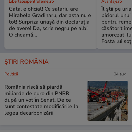
Libertateapentrufemei.ro
Avantaje.ro
Gata, e oficial! Ce salariu are
Îl știi pe ur
Mirabela Grădinaru, dar asta nu e
piciorul unui
tot! Surpriza uriașă din declarația
pentru femei
de avere! Da, scrie negru pe alb!
căsătorit ime
O cheamă…
amorezat-lul
Fosta lui soț
ȘTIRI ROMÂNIA
Politică
04 aug.
România riscă să piardă
miliarde de euro din PNRR
după un vot în Senat. De ce
sunt contestate modificările la
legea decarbonizării