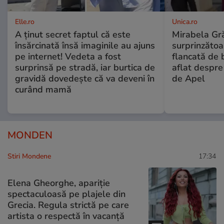
Elle.ro
Unica.ro
A ținut secret faptul că este
Mirabela Gră
însărcinată însă imaginile au ajuns
surprinzătoar
pe internet! Vedeta a fost
flancată de 
surprinsă pe stradă, iar burtica de
aflat despre
gravidă dovedește că va deveni în
de Apel
curând mamă
MONDEN
Stiri Mondene
17:34
Elena Gheorghe, apariție
spectaculoasă pe plajele din
Grecia. Regula strictă pe care
artista o respectă în vacanță