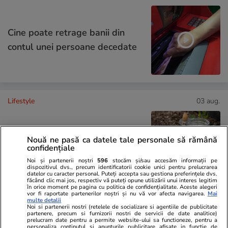
Cine poate retrage banii din
contul unei persoane decedate
Lifestyle
03 aug.
Ce este pământul de diatomee
Nouă ne pasă ca datele tale personale să rămână
confidențiale
și cum se utilizează
Noi și partenerii noștri
596
stocăm și/sau accesăm informații pe
dispozitivul dvs., precum identificatorii cookie unici pentru prelucrarea
datelor cu caracter personal. Puteți accepta sau gestiona preferințele dvs.
făcând clic mai jos, respectiv vă puteți opune utilizării unui interes legitim
în orice moment pe pagina cu politica de confidențialitate. Aceste alegeri
vor fi raportate partenerilor noștri și nu vă vor afecta navigarea.
Mai
multe detalii
Știri România
18:42
Noi si partenerii nostri (retelele de socializare si agentiile de publicitate
partenere, precum si furnizorii nostri de servicii de date analitice)
Operațiunile de scufundare a
prelucram date pentru a permite website-ului sa functioneze, pentru a
personaliza continutul si anunturile publicitare afisate in functie de