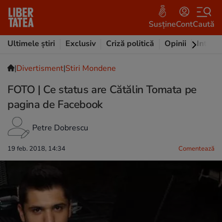
Susține
Cont
Caută
Ultimele știri
Exclusiv
Criză politică
Opinii
Intervi
|
Divertisment
|
Stiri Mondene
FOTO | Ce status are Cătălin Tomata pe
pagina de Facebook
Petre Dobrescu
19 feb. 2018, 14:34
Comentează