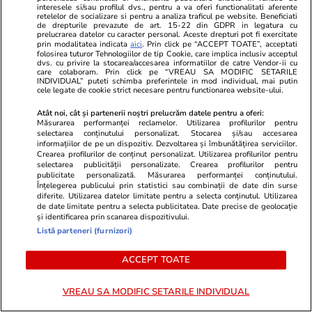
interesele si/sau profilul dvs., pentru a va oferi functionalitati aferente
celor patru barje au fost
retelelor de socializare si pentru a analiza traficul pe website. Beneficiati
de drepturile prevazute de art. 15-22 din GDPR in legatura cu
amânate pentru a doua zi
prelucrarea datelor cu caracter personal. Aceste drepturi pot fi exercitate
prin modalitatea indicata
aici
. Prin click pe “ACCEPT TOATE”, acceptati
consecutiv. Acțiunea continuă
folosirea tuturor Tehnologiilor de tip Cookie, care implica inclusiv acceptul
dvs. cu privire la stocarea/accesarea informatiilor de catre Vendor-ii cu
vineri
care colaboram. Prin click pe “VREAU SA MODIFIC SETARILE
INDIVIDUAL” puteti schimba preferintele in mod individual, mai putin
cele legate de cookie strict necesare pentru functionarea website-ului.
Atât noi, cât și partenerii noștri prelucrăm datele pentru a oferi:
Știri România
18:39
Măsurarea performanței reclamelor. Utilizarea profilurilor pentru
selectarea conținutului personalizat. Stocarea și/sau accesarea
România negociază cu Ucraina o
informațiilor de pe un dispozitiv. Dezvoltarea și îmbunătățirea serviciilor.
achiziție comună de armament
Crearea profilurilor de conținut personalizat. Utilizarea profilurilor pentru
selectarea publicității personalizate. Crearea profilurilor pentru
pentru a nu pierde finanțarea
publicitate personalizată. Măsurarea performanței conținutului.
Înțelegerea publicului prin statistici sau combinații de date din surse
europeană prin SAFE, potrivit
diferite. Utilizarea datelor limitate pentru a selecta conținutul. Utilizarea
de date limitate pentru a selecta publicitatea. Date precise de geolocație
G4Media
și identificarea prin scanarea dispozitivului.
Listă parteneri (furnizori)
Știri România
18:39
ACCEPT TOATE
141 de localități din România
VREAU SA MODIFIC SETARILE INDIVIDUAL
au restricții la apă: 80 în sistem