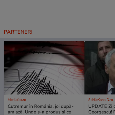
PARTENERI
Mediafax.ro
StirileKanalD.ro
Cutremur în România, joi după-
UPDATE Zi d
amiază. Unde s-a produs și ce
Georgescu! F