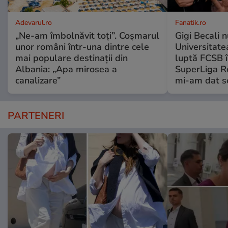
Adevarul.ro
Fanatik.ro
„Ne-am îmbolnăvit toți”. Coșmarul
Gigi Becali 
unor români într-una dintre cele
Universitate
mai populare destinații din
luptă FCSB î
Albania: „Apa mirosea a
SuperLiga Ro
canalizare”
mi-am dat s
PARTENERI