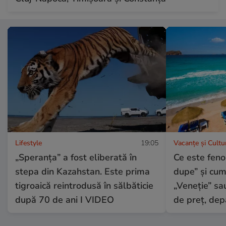
Lifestyle
19:05
Vacanțe și Cultu
„Speranța” a fost eliberată în
Ce este feno
stepa din Kazahstan. Este prima
dupe” și cum 
tigroaică reintrodusă în sălbăticie
„Veneție” sa
după 70 de ani I VIDEO
de preț, dep