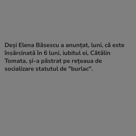
Deși Elena Băsescu a anunțat, luni, că este
însărcinată în 6 luni, iubitul ei, Cătălin
Tomata, și-a păstrat pe rețeaua de
socializare statutul de "burlac".