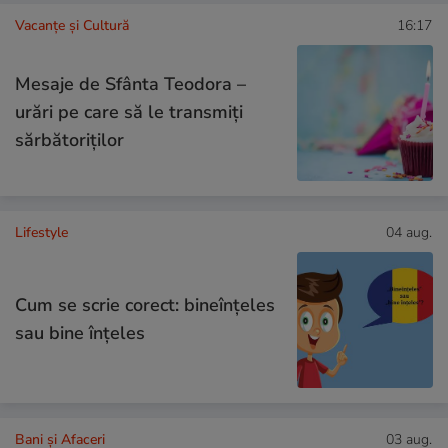
Vacanțe și Cultură
16:17
Mesaje de Sfânta Teodora –
urări pe care să le transmiți
sărbătoriților
Lifestyle
04 aug.
Cum se scrie corect: bineînțeles
sau bine înțeles
Bani și Afaceri
03 aug.