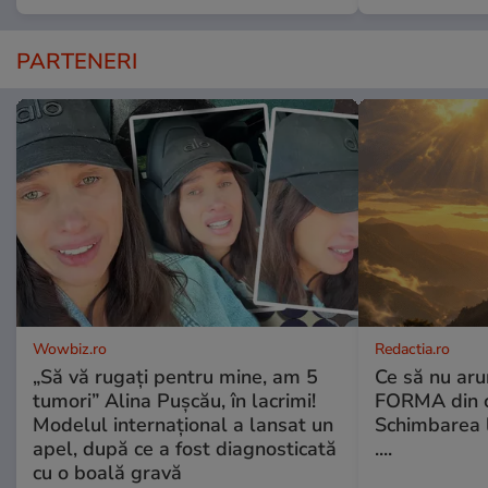
PARTENERI
Wowbiz.ro
Redactia.ro
„Să vă rugați pentru mine, am 5
Ce să nu aru
tumori” Alina Pușcău, în lacrimi!
FORMA din c
Modelul internațional a lansat un
Schimbarea l
apel, după ce a fost diagnosticată
....
cu o boală gravă