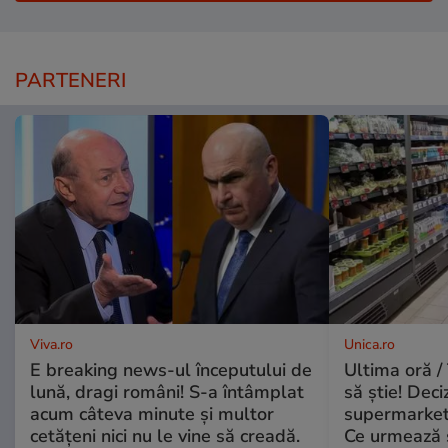
PARTENERI
Viva.ro
Unica.ro
E breaking news-ul începutului de
Ultima oră / 
lună, dragi români! S-a întâmplat
să știe! Deci
acum câteva minute și multor
supermarketu
cetățeni nici nu le vine să creadă.
Ce urmează s