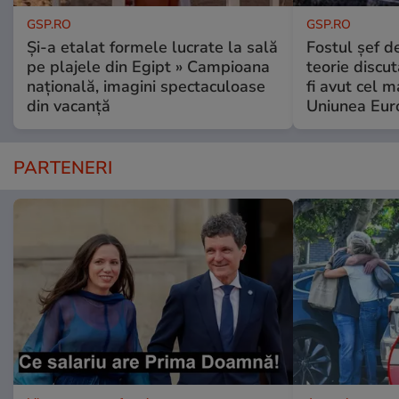
GSP.RO
GSP.RO
Și-a etalat formele lucrate la sală
Fostul șef d
pe plajele din Egipt » Campioana
teorie discu
națională, imagini spectaculoase
fi avut cel 
din vacanță
Uniunea Eur
PARTENERI