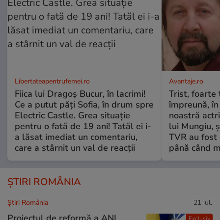
Libertateapentrufemei.ro
Avantaje.ro
Fiica lui Dragoș Bucur, în lacrimi!
Trist, foarte
Ce a putut păți Sofia, în drum spre
împreună, în
Electric Castle. Grea situație
noastră actri
pentru o fată de 19 ani! Tatăl ei i-
lui Mungiu, ș
a lăsat imediat un comentariu,
TVR au fost 
care a stârnit un val de reacții
până când mo
ȘTIRI ROMÂNIA
Știri România
21 iul.
Proiectul de reformă a ANI
Exclusiv