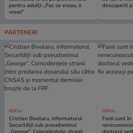
pentru adulți: „Fac ce vreau, e
descoperit po
wow!”
PARTENERI
GSP.ro
GSP.ro
Cristian Bivolaru, informatorul
Fanii sunt în 
Securității sub pseudonimul
nerecunoscut
„George”. Coincidențele stranii
doctorul ved