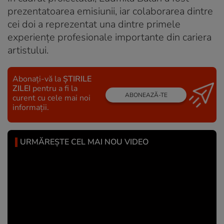
prezentatoarea emisiunii, iar colaborarea dintre
cei doi a reprezentat una dintre primele
experiențe profesionale importante din cariera
artistului.
Abonați-vă la
ȘTIRILE
ZILEI
pentru a fi la
ABONEAZĂ-TE
curent cu cele mai noi
informații.
URMĂREȘTE CEL MAI NOU VIDEO