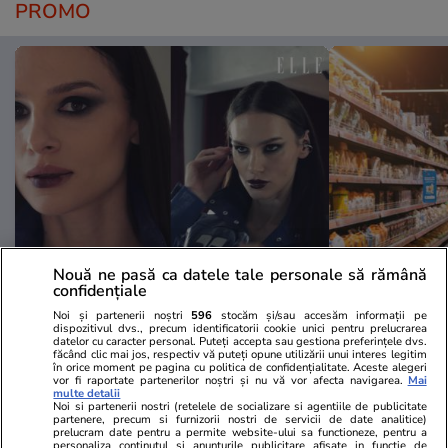
PROMO
Nouă ne pasă ca datele tale personale să rămână
Advertorial
Advertorial
confidențiale
Smart is the new chic: Cum ne
Înscrie-te ac
Noi și partenerii noștri
596
stocăm și/sau accesăm informații pe
ajută tehnologia să ne reinventăm
voucher de 5
dispozitivul dvs., precum identificatorii cookie unici pentru prelucrarea
datelor cu caracter personal. Puteți accepta sau gestiona preferințele dvs.
făcând clic mai jos, respectiv vă puteți opune utilizării unui interes legitim
în orice moment pe pagina cu politica de confidențialitate. Aceste alegeri
vor fi raportate partenerilor noștri și nu vă vor afecta navigarea.
Mai
PARTENERI
multe detalii
Noi si partenerii nostri (retelele de socializare si agentiile de publicitate
partenere, precum si furnizorii nostri de servicii de date analitice)
prelucram date pentru a permite website-ului sa functioneze, pentru a
personaliza continutul si anunturile publicitare afisate in functie de