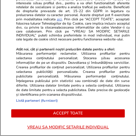
interesele si/sau profilul dvs., pentru a va oferi functionalitati aferente
retelelor de socializare si pentru a analiza traficul pe website. Beneficiati
de drepturile prevazute de art. 15-22 din GDPR in legatura cu
prelucrarea datelor cu caracter personal. Aceste drepturi pot fi exercitate
prin modalitatea indicata
aici
. Prin click pe “ACCEPT TOATE”, acceptati
folosirea tuturor Tehnologiilor de tip Cookie, care implica inclusiv acceptul
dvs. cu privire la stocarea/accesarea informatiilor de catre Vendor-ii cu
care colaboram. Prin click pe “VREAU SA MODIFIC SETARILE
INDIVIDUAL” puteti schimba preferintele in mod individual, mai putin
cele legate de cookie strict necesare pentru functionarea website-ului.
Atât noi, cât și partenerii noștri prelucrăm datele pentru a oferi:
Măsurarea performanței reclamelor. Utilizarea profilurilor pentru
selectarea conținutului personalizat. Stocarea și/sau accesarea
informațiilor de pe un dispozitiv. Dezvoltarea și îmbunătățirea serviciilor.
Wowbiz.ro
Redactia.ro
Crearea profilurilor de conținut personalizat. Utilizarea profilurilor pentru
Cum arată fiul Mădălinei Manole
Doliu în fami
selectarea publicității personalizate. Crearea profilurilor pentru
publicitate personalizată. Măsurarea performanței conținutului.
la 17 ani! Fratele regretatei
Fiica artistu
Înțelegerea publicului prin statistici sau combinații de date din surse
artiste a publicat o fotografie în
bun printr-u
diferite. Utilizarea datelor limitate pentru a selecta conținutul. Utilizarea
premieră cu Petru Mircea Jr.
de date limitate pentru a selecta publicitatea. Date precise de geolocație
și identificarea prin scanarea dispozitivului.
Listă parteneri (furnizori)
POLITIC
ACCEPT TOATE
Politică
13:44
VREAU SA MODIFIC SETARILE INDIVIDUAL