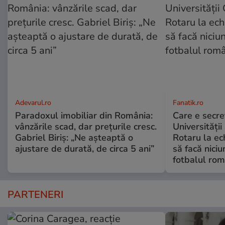
Adevarul.ro
Fanatik.ro
Paradoxul imobiliar din România:
Care e secre
vânzările scad, dar prețurile cresc.
Universității
Gabriel Biriș: „Ne așteaptă o
Rotaru la ec
ajustare de durată, de circa 5 ani”
să facă niciu
fotbalul ro
PARTENERI