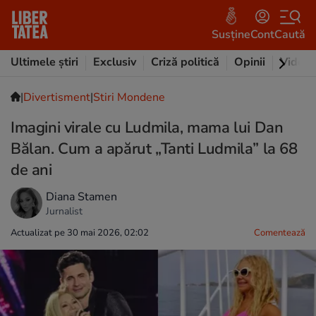
Susține
Cont
Caută
Ultimele știri
Exclusiv
Criză politică
Opinii
Video
|
Divertisment
|
Stiri Mondene
Imagini virale cu Ludmila, mama lui Dan
Bălan. Cum a apărut „Tanti Ludmila” la 68
de ani
Diana Stamen
Jurnalist
Actualizat pe 30 mai 2026, 02:02
Comentează