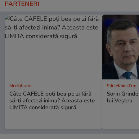
PARTENERI
Mediafax.ro
StirileKanalD.ro
Câte CAFELE poți bea pe zi fără
Sorin Grinde
să-ți afectezi inima? Aceasta este
lui Veștea
LIMITA considerată sigură