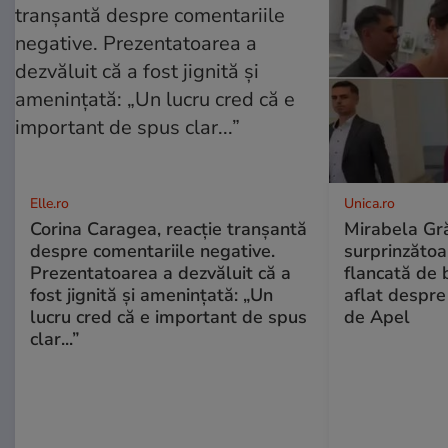
Elle.ro
Unica.ro
Corina Caragea, reacție tranșantă
Mirabela Gră
despre comentariile negative.
surprinzătoar
Prezentatoarea a dezvăluit că a
flancată de 
fost jignită și amenințată: „Un
aflat despre
lucru cred că e important de spus
de Apel
clar...”