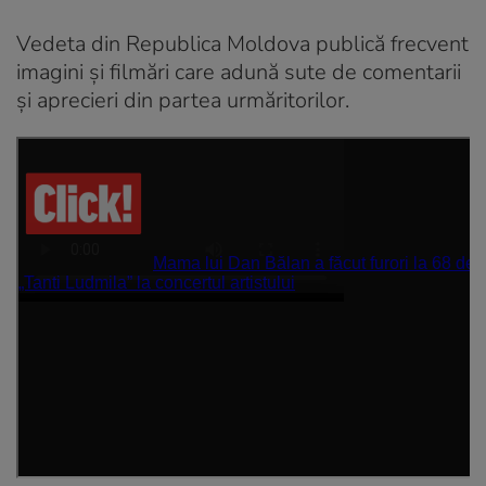
Vedeta din Republica Moldova publică frecvent
imagini și filmări care adună sute de comentarii
și aprecieri din partea urmăritorilor.