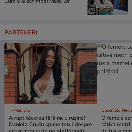
Cum s-a schimbat viața lor
PARTENERI
TVMania.ro
ObservatorNews
A rupt tăcerea fără nicio rușine!
O femeie cer
Daniela Crudu spune totul despre
câţiva metri
activitatea ei de pe platformele
de lux a mam