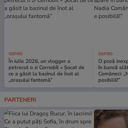
GSP.RO
GSP.RO
În iulie 2026, un vlogger a
O poză inexp
petrecut o zi Cernobîl » Șocat de
în bancă ală
ce a găsit la bazinul de înot al
Comăneci: „N
„orașului fantomă”
posibilă!”
PARTENERI