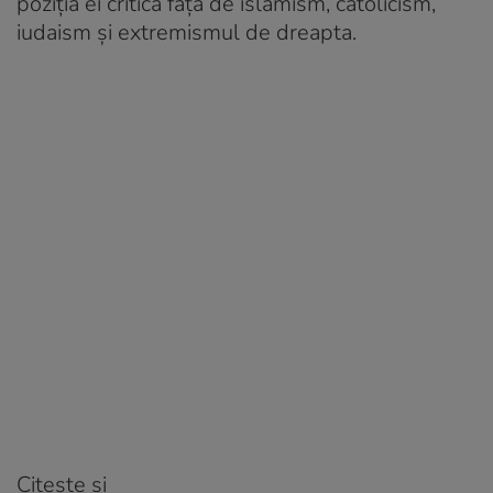
poziția ei critică față de islamism, catolicism,
iudaism și extremismul de dreapta.
Citește și