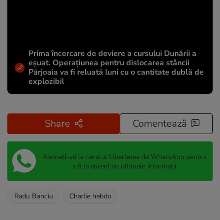
Prima încercare de deviere a cursului Dunării a
eșuat. Operațiunea pentru dislocarea stâncii
Pârjoaia va fi reluată luni cu o cantitate dublă de
explozibil
Share
Comentează
Abonați-vă la canalul Libertatea de WhatsApp pentru
a fi la curent cu ultimele informații
Radu Banciu
Charlie hebdo