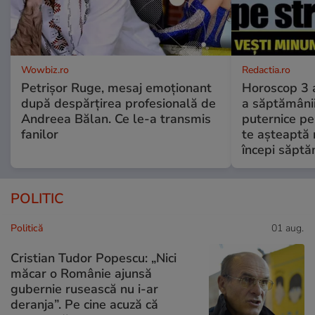
Wowbiz.ro
Redactia.ro
Petrișor Ruge, mesaj emoționant
Horoscop 3 
după despărțirea profesională de
a săptămânii
Andreea Bălan. Ce le-a transmis
puternice pe
fanilor
te așteaptă 
începi săptă
POLITIC
Politică
01 aug.
Cristian Tudor Popescu: „Nici
măcar o Românie ajunsă
gubernie rusească nu i-ar
deranja”. Pe cine acuză că