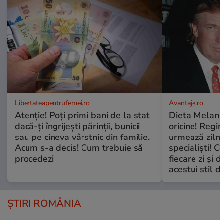
Libertateapentrufemei.ro
Avantaje.ro
Atenție! Poți primi bani de la stat
Dieta Melan
dacă-ți îngrijești părinții, bunicii
oricine! Regi
sau pe cineva vârstnic din familie.
urmează zilni
Acum s-a decis! Cum trebuie să
specialiști! 
procedezi
fiecare zi și 
acestui stil 
ȘTIRI ROMÂNIA