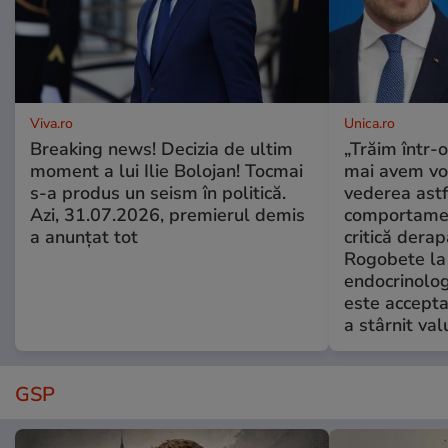
Viva.ro
Unica.ro
Breaking news! Decizia de ultim
„Trăim într-
moment a lui Ilie Bolojan! Tocmai
mai avem vo
s-a produs un seism în politică.
vederea astf
Azi, 31.07.2026, premierul demis
comportamen
a anunțat tot
critică derap
Rogobete la
endocrinolog
este accepta
a stârnit valu
GSP