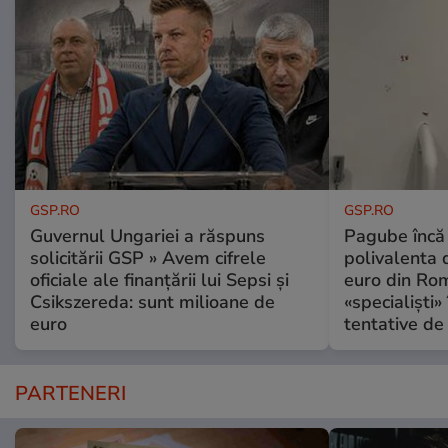
GSP.RO
GSP.RO
Guvernul Ungariei a răspuns
Pagube încă 
solicitării GSP » Avem cifrele
polivalenta 
oficiale ale finanțării lui Sepsi și
euro din Rom
Csikszereda: sunt milioane de
«specialiști»
euro
tentative de 
PARTENERI