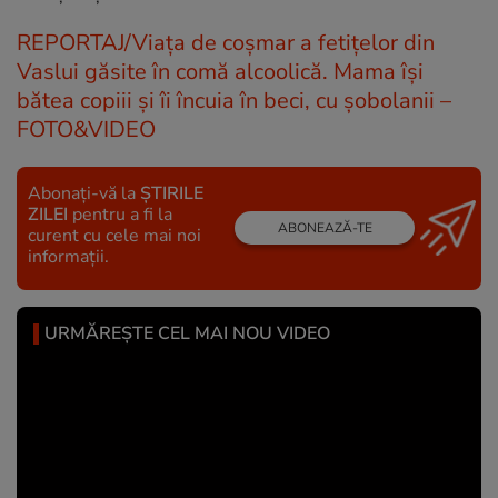
REPORTAJ/Viața de coșmar a fetițelor din
Vaslui găsite în comă alcoolică. Mama își
bătea copiii și îi încuia în beci, cu șobolanii –
FOTO&VIDEO
Abonați-vă la
ȘTIRILE
ZILEI
pentru a fi la
ABONEAZĂ-TE
curent cu cele mai noi
informații.
URMĂREȘTE CEL MAI NOU VIDEO