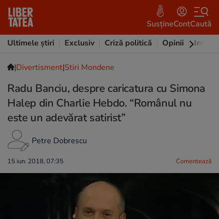
Susține
Cont
Caută
Ultimele știri
Exclusiv
Criză politică
Opinii
Intervi
|
Divertisment
|
Stiri Mondene
Radu Banciu, despre caricatura cu Simona
Halep din Charlie Hebdo. “Românul nu
este un adevărat satirist”
Petre Dobrescu
15 iun. 2018, 07:35
Comentează