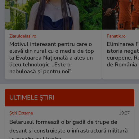
ZiaruldeIasi.ro
Fanatik.ro
Motivul interesant pentru care o
Eliminarea F
elevă din rural cu o medie de top
istoria negat
la Evaluarea Națională a ales un
europene. Re
liceu tehnologic. „Este o
de România
nebuloasă și pentru noi”
ULTIMELE ȘTIRI
Știri Externe
19:27
Belarusul formează o brigadă de trupe de
desant și construiește o infrastructură militară