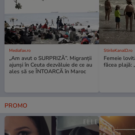
Mediafax.ro
StirileKanalD.ro
„Am avut o SURPRIZĂ”. Migranții
Femeie lovit
ajunși în Ceuta dezvăluie de ce au
făcea plajă: „
ales să se ÎNTOARCĂ în Maroc
PROMO