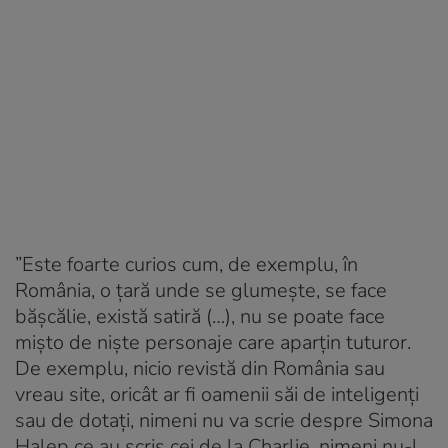
”Este foarte curios cum, de exemplu, în
România, o țară unde se glumește, se face
bășcălie, există satiră (…), nu se poate face
mișto de niște personaje care aparțin tuturor.
De exemplu, nicio revistă din România sau
vreau site, oricât ar fi oamenii săi de inteligenți
sau de dotați, nimeni nu va scrie despre Simona
Halep ce au scris cei de la Charlie, nimeni nu-l