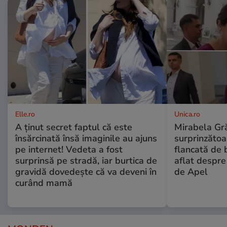
Elle.ro
Unica.ro
A ținut secret faptul că este
Mirabela Gră
însărcinată însă imaginile au ajuns
surprinzătoar
pe internet! Vedeta a fost
flancată de 
surprinsă pe stradă, iar burtica de
aflat despre
gravidă dovedește că va deveni în
de Apel
curând mamă