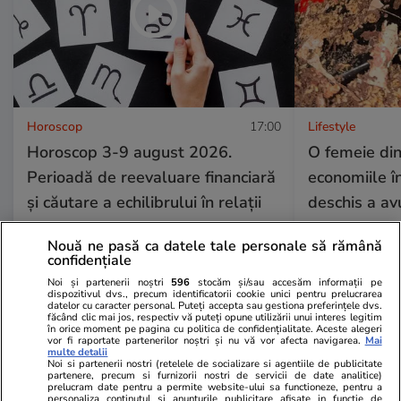
Horoscop
17:00
Lifestyle
Horoscop 3-9 august 2026.
O femeie din
Perioadă de reevaluare financiară
economiile în
și căutare a echilibrului în relații
deschis a av
pentru toate zodiile
euro au fost
Nouă ne pasă ca datele tale personale să rămână
confidențiale
Noi și partenerii noștri
596
stocăm și/sau accesăm informații pe
dispozitivul dvs., precum identificatorii cookie unici pentru prelucrarea
Lifestyle
01 aug.
datelor cu caracter personal. Puteți accepta sau gestiona preferințele dvs.
făcând clic mai jos, respectiv vă puteți opune utilizării unui interes legitim
în orice moment pe pagina cu politica de confidențialitate. Aceste alegeri
vor fi raportate partenerilor noștri și nu vă vor afecta navigarea.
Mai
Cum se face cafeaua la presa
multe detalii
Noi si partenerii nostri (retelele de socializare si agentiile de publicitate
franceză – cum funcționează și
partenere, precum si furnizorii nostri de servicii de date analitice)
prelucram date pentru a permite website-ului sa functioneze, pentru a
care sunt avantajele
personaliza continutul si anunturile publicitare afisate in functie de