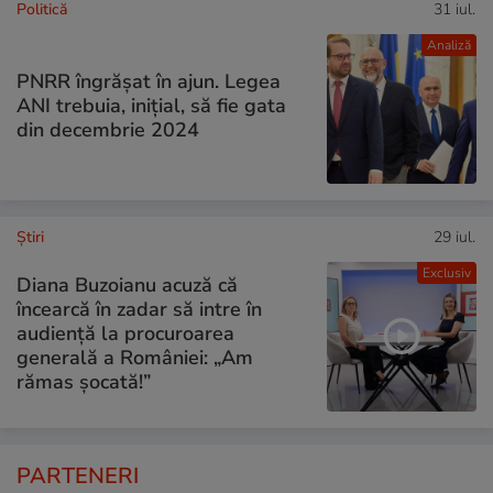
Politică
31 iul.
Analiză
PNRR îngrășat în ajun. Legea
ANI trebuia, inițial, să fie gata
din decembrie 2024
Ştiri
29 iul.
Exclusiv
Diana Buzoianu acuză că
încearcă în zadar să intre în
audiență la procuroarea
generală a României: „Am
rămas șocată!”
PARTENERI