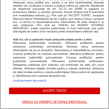
interesele si/sau profilul dvs., pentru a va oferi functionalitati aferente
retelelor de socializare si pentru a analiza traficul pe website. Beneficiati
de drepturile prevazute de art. 15-22 din GDPR in legatura cu
prelucrarea datelor cu caracter personal. Aceste drepturi pot fi exercitate
prin modalitatea indicata
aici
. Prin click pe “ACCEPT TOATE”, acceptati
folosirea tuturor Tehnologiilor de tip Cookie, care implica inclusiv acceptul
Lifestyle
15 iul.
dvs. cu privire la stocarea/accesarea informatiilor de catre Vendor-ii cu
care colaboram. Prin click pe “VREAU SA MODIFIC SETARILE
INDIVIDUAL” puteti schimba preferintele in mod individual, mai putin
cele legate de cookie strict necesare pentru functionarea website-ului.
Combinaţii răcoritoare de apă
Atât noi, cât și partenerii noștri prelucrăm datele pentru a oferi:
cu fructe şi plante aromatice
Măsurarea performanței reclamelor. Utilizarea profilurilor pentru
selectarea conținutului personalizat. Stocarea și/sau accesarea
pentru vară
informațiilor de pe un dispozitiv. Dezvoltarea și îmbunătățirea serviciilor.
Crearea profilurilor de conținut personalizat. Utilizarea profilurilor pentru
selectarea publicității personalizate. Crearea profilurilor pentru
publicitate personalizată. Măsurarea performanței conținutului.
Înțelegerea publicului prin statistici sau combinații de date din surse
diferite. Utilizarea datelor limitate pentru a selecta conținutul. Utilizarea
Lifestyle
01 aug.
de date limitate pentru a selecta publicitatea. Date precise de geolocație
și identificarea prin scanarea dispozitivului.
Listă parteneri (furnizori)
Cum coci vinetele la bloc, fără
ACCEPT TOATE
să umpli casa de fum
VREAU SA MODIFIC SETARILE INDIVIDUAL