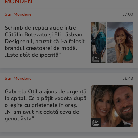
MONDEN
Stiri Mondene
17:00
Schimb de replici acide între
Cătălin Botezatu și Eli Lăslean.
Designerul, acuzat că i-a folosit
brandul creatoarei de modă.
„Este atât de ipocrită”
Stiri Mondene
15:43
Gabriela Oțil a ajuns de urgență
la spital. Ce a pățit vedeta după
o ieșire cu prietenele în oraș.
„N-am avut niciodată ceva de
genul ăsta”