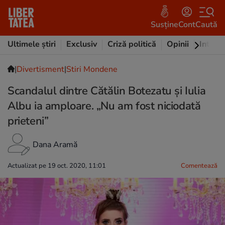
Susține
Cont
Caută
Ultimele știri
Exclusiv
Criză politică
Opinii
Intervi
|
Divertisment
|
Stiri Mondene
Scandalul dintre Cătălin Botezatu și Iulia
Albu ia amploare. „Nu am fost niciodată
prieteni”
Dana Aramă
Actualizat pe 19 oct. 2020, 11:01
Comentează