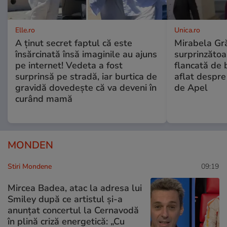
Elle.ro
Unica.ro
A ținut secret faptul că este
Mirabela Gră
însărcinată însă imaginile au ajuns
surprinzătoar
pe internet! Vedeta a fost
flancată de 
surprinsă pe stradă, iar burtica de
aflat despre
gravidă dovedește că va deveni în
de Apel
curând mamă
MONDEN
Stiri Mondene
09:19
Mircea Badea, atac la adresa lui
Smiley după ce artistul și-a
anunțat concertul la Cernavodă
în plină criză energetică: „Cu