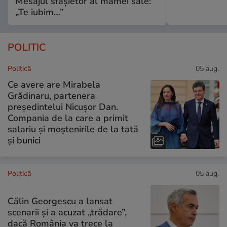
Mesajul sfâșietor al mamei sale:
„Te iubim…”
POLITIC
Politică
05 aug.
Ce avere are Mirabela
Grădinaru, partenera
președintelui Nicușor Dan.
Compania de la care a primit
salariu și moștenirile de la tată
și bunici
Politică
05 aug.
Călin Georgescu a lansat
scenarii și a acuzat „trădare”,
dacă România va trece la