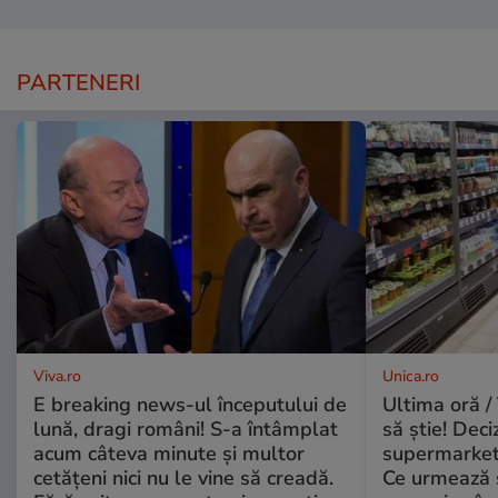
PARTENERI
Viva.ro
Unica.ro
E breaking news-ul începutului de
Ultima oră / 
lună, dragi români! S-a întâmplat
să știe! Deci
acum câteva minute și multor
supermarketu
cetățeni nici nu le vine să creadă.
Ce urmează s