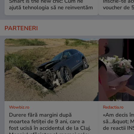
Smart is the new chic: Cum ne
Înscrie-te ac
ajută tehnologia să ne reinventăm
voucher de 5
PARTENERI
Wowbiz.ro
Redactia.ro
Durere fără margini după
«Am decis î
moartea fetiței de 9 ani, care a
să...&quot; 
fost ucisă în accidentul de la Cluj.
de reactii 