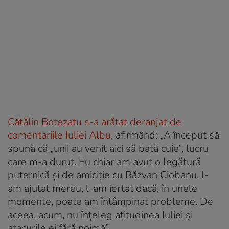
Cătălin Botezatu s-a arătat deranjat de
comentariile Iuliei Albu
, afirmând: „
A început să
spună că „unii au venit aici să bată cuie”, lucru
care m-a durut. Eu chiar am avut o legătură
puternică și de amiciție cu Răzvan Ciobanu, l-
am ajutat mereu, l-am iertat dacă, în unele
momente, poate am întâmpinat probleme. De
aceea, acum, nu înțeleg atitudinea Iuliei și
atacurile ei fără noimă”
.