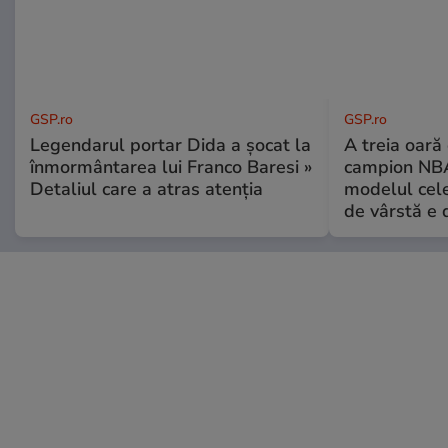
GSP.ro
GSP.ro
Legendarul portar Dida a șocat la
A treia oară
înmormântarea lui Franco Baresi »
campion NBA
Detaliul care a atras atenția
modelul cele
de vârstă e 