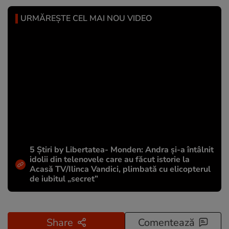
URMĂREȘTE CEL MAI NOU VIDEO
5 Știri by Libertatea- Monden: Andra și-a întâlnit
idolii din telenovele care au făcut istorie la
Acasă TV/Ilinca Vandici, plimbată cu elicopterul
de iubitul „secret”
Share
Comentează