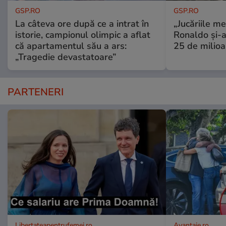
GSP.RO
GSP.RO
La câteva ore după ce a intrat în
„Jucăriile me
istorie, campionul olimpic a aflat
Ronaldo și-a
că apartamentul său a ars:
25 de milioa
„Tragedie devastatoare”
PARTENERI
Libertateapentrufemei.ro
Avantaje.ro