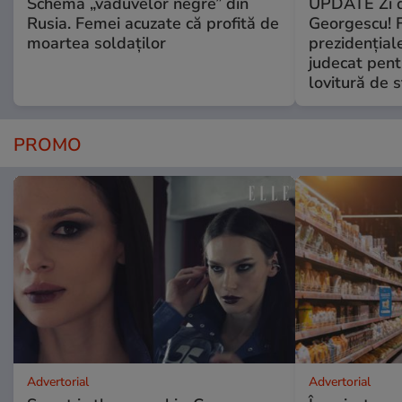
Schema „văduvelor negre” din
UPDATE Zi d
Rusia. Femei acuzate că profită de
Georgescu! F
moartea soldaților
prezidențiale
judecat pent
lovitură de s
PROMO
Advertorial
Advertorial