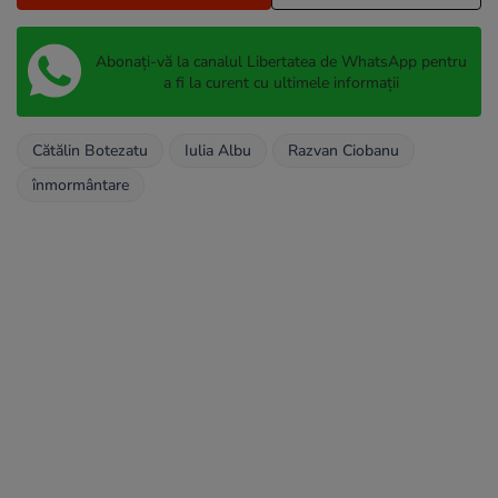
Abonați-vă la canalul Libertatea de WhatsApp pentru
a fi la curent cu ultimele informații
Cătălin Botezatu
Iulia Albu
Razvan Ciobanu
înmormântare