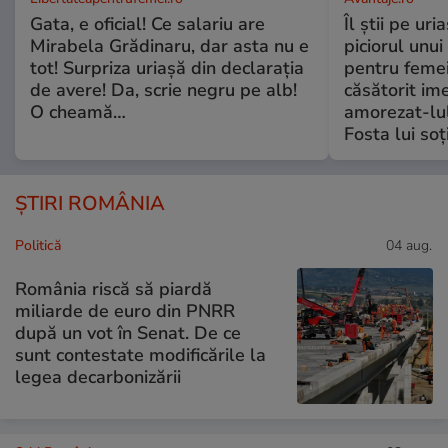
Gata, e oficial! Ce salariu are
Îl știi pe ur
Mirabela Grădinaru, dar asta nu e
piciorul unui
tot! Surpriza uriașă din declarația
pentru femei
de avere! Da, scrie negru pe alb!
căsătorit ime
O cheamă…
amorezat-lul
Fosta lui soț
ȘTIRI ROMÂNIA
Politică
04 aug.
România riscă să piardă
miliarde de euro din PNRR
după un vot în Senat. De ce
sunt contestate modificările la
legea decarbonizării