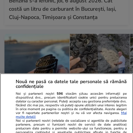
Benzina s-a ieftinit, joi, 6 august 2026. Cât
costă un litru de carburant în București, Iași,
Cluj-Napoca, Timișoara și Constanța
Nouă ne pasă ca datele tale personale să rămână
confidențiale
Noi și partenerii noștri
596
stocăm și/sau accesăm informații pe
dispozitivul dvs., precum identificatorii cookie unici pentru prelucrarea
datelor cu caracter personal. Puteți accepta sau gestiona preferințele dvs.
Vacanțe și Cultură
05 aug.
Vacanțe și Cultu
făcând clic mai jos, respectiv vă puteți opune utilizării unui interes legitim
în orice moment pe pagina cu politica de confidențialitate. Aceste alegeri
Plajele de la Marea Adriatică,
Un turist a 
vor fi raportate partenerilor noștri și nu vă vor afecta navigarea.
Mai
multe detalii
acoperite de dischete negre din
pe Transfăgă
Noi si partenerii nostri (retelele de socializare si agentiile de publicitate
partenere, precum si furnizorii nostri de servicii de date analitice)
plastic: „Sunt un simbol al poluării
de dragoste 
prelucram date pentru a permite website-ului sa functioneze, pentru a
personaliza continutul si anunturile publicitare afisate in functie de