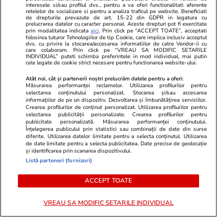
care continuă să amenințe”
Salvamont și
interesele si/sau profilul dvs., pentru a va oferi functionalitati aferente
retelelor de socializare si pentru a analiza traficul pe website. Beneficiati
reacționat du
de drepturile prevazute de art. 15-22 din GDPR in legatura cu
prelucrarea datelor cu caracter personal. Aceste drepturi pot fi exercitate
prostul acas
prin modalitatea indicata
aici
. Prin click pe “ACCEPT TOATE”, acceptati
folosirea tuturor Tehnologiilor de tip Cookie, care implica inclusiv acceptul
dvs. cu privire la stocarea/accesarea informatiilor de catre Vendor-ii cu
care colaboram. Prin click pe “VREAU SA MODIFIC SETARILE
INDIVIDUAL” puteti schimba preferintele in mod individual, mai putin
cele legate de cookie strict necesare pentru functionarea website-ului.
Bani și Afaceri
04 aug.
Atât noi, cât și partenerii noștri prelucrăm datele pentru a oferi:
Măsurarea performanței reclamelor. Utilizarea profilurilor pentru
selectarea conținutului personalizat. Stocarea și/sau accesarea
Ce este loud budgeting,
informațiilor de pe un dispozitiv. Dezvoltarea și îmbunătățirea serviciilor.
Crearea profilurilor de conținut personalizat. Utilizarea profilurilor pentru
tendința financiară populară la
selectarea publicității personalizate. Crearea profilurilor pentru
publicitate personalizată. Măsurarea performanței conținutului.
generația Z
Înțelegerea publicului prin statistici sau combinații de date din surse
diferite. Utilizarea datelor limitate pentru a selecta conținutul. Utilizarea
de date limitate pentru a selecta publicitatea. Date precise de geolocație
și identificarea prin scanarea dispozitivului.
Listă parteneri (furnizori)
Lifestyle
04 aug.
ACCEPT TOATE
VREAU SA MODIFIC SETARILE INDIVIDUAL
Cum se scrie corect: bineînțeles