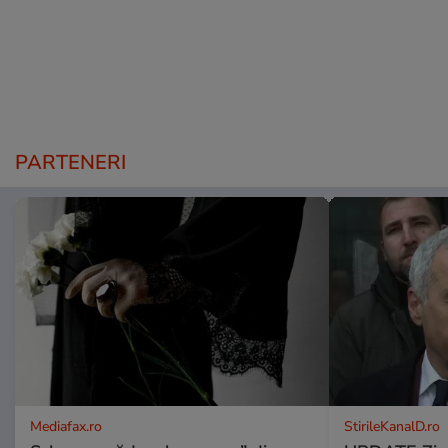
PARTENERI
Mediafax.ro
StirileKanalD.ro