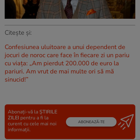
Citește și:
Confesiunea uluitoare a unui dependent de
jocuri de noroc care face în fiecare zi un pariu
cu viața: „Am pierdut 200.000 de euro la
pariuri. Am vrut de mai multe ori să mă
sinucid!”
Abonați-vă la
ȘTIRILE
ZILEI
pentru a fi la
ABONEAZĂ-TE
curent cu cele mai noi
informații.