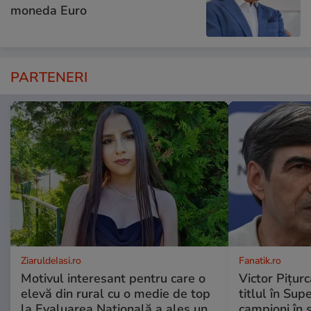
moneda Euro
PARTENERI
ZiaruldeIasi.ro
Fanatik.ro
Motivul interesant pentru care o
Victor Pițurc
elevă din rural cu o medie de top
titlul în Supe
la Evaluarea Națională a ales un
campioni în