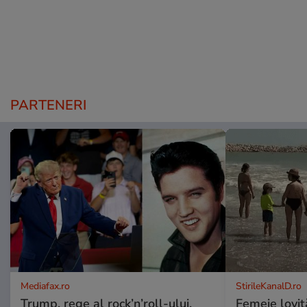
PARTENERI
Mediafax.ro
StirileKanalD.ro
Trump, rege al rock’n’roll-ului.
Femeie lovit