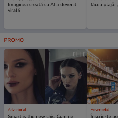
Imaginea creată cu AI a devenit
făcea plajă: „
virală
PROMO
Advertorial
Advertorial
Smart is the new chic: Cum ne
Înscrie-te ac