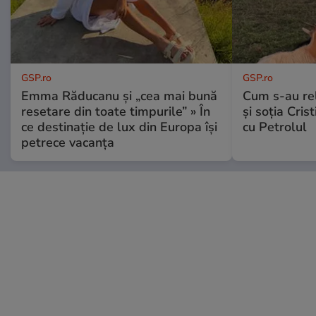
GSP.ro
GSP.ro
Emma Răducanu și „cea mai bună
Cum s-au re
resetare din toate timpurile” » În
și soția Cris
ce destinație de lux din Europa își
cu Petrolul
petrece vacanța