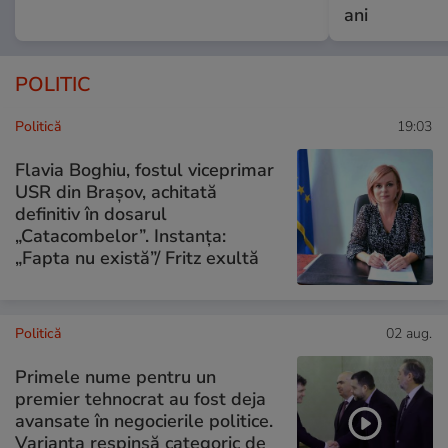
ani
POLITIC
Politică
19:03
Flavia Boghiu, fostul viceprimar
USR din Brașov, achitată
definitiv în dosarul
„Catacombelor”. Instanța:
„Fapta nu există”/ Fritz exultă
Politică
02 aug.
Primele nume pentru un
premier tehnocrat au fost deja
avansate în negocierile politice.
Varianta respinsă categoric de