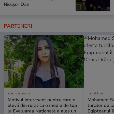
Nicușor Dan
PARTENERI
ZiaruldeIasi.ro
Fanatik.ro
Motivul interesant pentru care o
Mohamed Sal
elevă din rural cu o medie de top
turcilor de 
la Evaluarea Națională a ales un
Egipteanul î