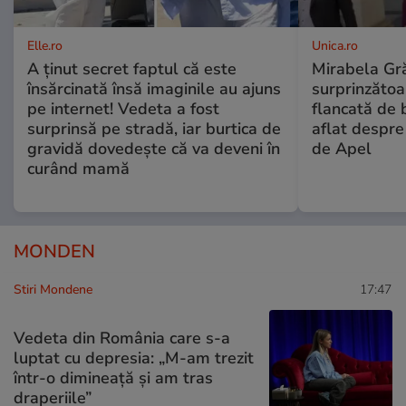
Elle.ro
Unica.ro
A ținut secret faptul că este
Mirabela Gră
însărcinată însă imaginile au ajuns
surprinzătoar
pe internet! Vedeta a fost
flancată de 
surprinsă pe stradă, iar burtica de
aflat despre
gravidă dovedește că va deveni în
de Apel
curând mamă
MONDEN
Stiri Mondene
17:47
Vedeta din România care s-a
luptat cu depresia: „M-am trezit
într-o dimineață și am tras
draperiile”