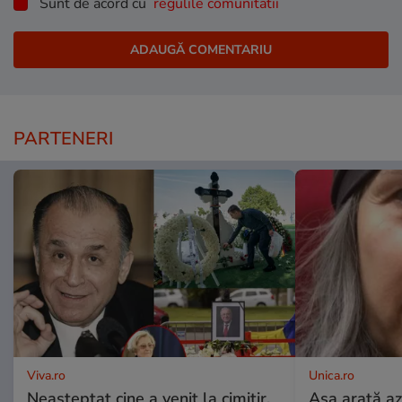
Sunt de acord cu
regulile comunitatii
PARTENERI
Viva.ro
Unica.ro
Neașteptat cine a venit la cimitir,
Așa arată az