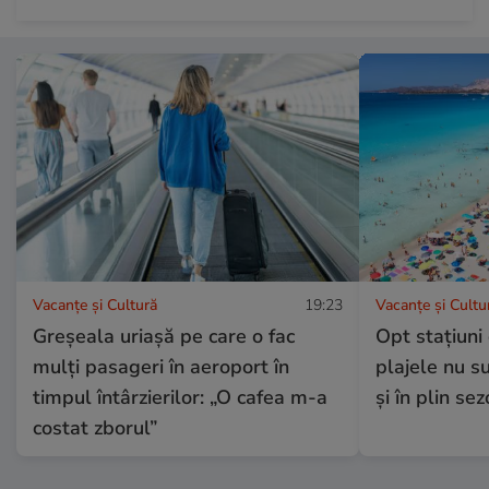
Vacanțe și Cultură
19:23
Vacanțe și Cultu
Greșeala uriașă pe care o fac
Opt stațiuni
mulți pasageri în aeroport în
plajele nu s
timpul întârzierilor: „O cafea m-a
și în plin se
costat zborul”