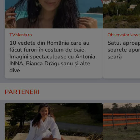
TVMania.ro
ObservatorNews
10 vedete din România care au
Satul aproa
făcut furori în costum de baie.
soarele apun
Imagini spectaculoase cu Antonia,
seară
INNA, Bianca Drăgușanu și alte
dive
PARTENERI