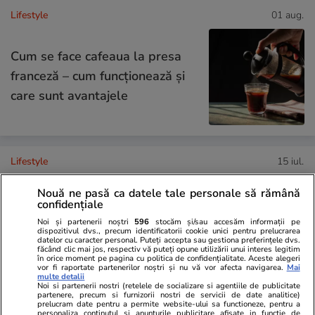
Lifestyle
01 aug.
Cum se face cafeaua la presa
franceză – cum funcționează și
care sunt avantajele
Lifestyle
15 iul.
Nouă ne pasă ca datele tale personale să rămână
Combinaţii răcoritoare de apă
confidențiale
cu fructe şi plante aromatice
Noi și partenerii noștri
596
stocăm și/sau accesăm informații pe
dispozitivul dvs., precum identificatorii cookie unici pentru prelucrarea
pentru vară
datelor cu caracter personal. Puteți accepta sau gestiona preferințele dvs.
făcând clic mai jos, respectiv vă puteți opune utilizării unui interes legitim
în orice moment pe pagina cu politica de confidențialitate. Aceste alegeri
vor fi raportate partenerilor noștri și nu vă vor afecta navigarea.
Mai
multe detalii
Noi si partenerii nostri (retelele de socializare si agentiile de publicitate
partenere, precum si furnizorii nostri de servicii de date analitice)
prelucram date pentru a permite website-ului sa functioneze, pentru a
Lifestyle
01 aug.
personaliza continutul si anunturile publicitare afisate in functie de