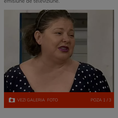
emisiune de televiziune.
VEZI
GALERIA
FOTO
POZA
1 / 3