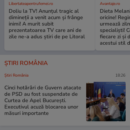
Libertateapentrufemei.ro
Avantaje.ro
Doliu la TV! Anunțul tragic al
Dieta Melan
dimineții a venit acum și frânge
oricine! Regi
inimi! A murit subit
urmează zilni
prezentatoarea TV care ani de
specialiști! 
zile ne-a adus știri de pe Litoral
fiecare zi și 
acestui stil 
ȘTIRI ROMÂNIA
Știri România
18:26
Cinci hotărâri de Guvern atacate
de PSD au fost suspendate de
Curtea de Apel București.
Executivul acuză blocarea unor
măsuri importante