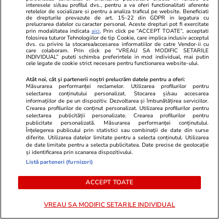
interesele si/sau profilul dvs., pentru a va oferi functionalitati aferente
retelelor de socializare si pentru a analiza traficul pe website. Beneficiati
de drepturile prevazute de art. 15-22 din GDPR in legatura cu
prelucrarea datelor cu caracter personal. Aceste drepturi pot fi exercitate
Cum coci vinetele la bloc, fără
prin modalitatea indicata
aici
. Prin click pe “ACCEPT TOATE”, acceptati
folosirea tuturor Tehnologiilor de tip Cookie, care implica inclusiv acceptul
să umpli casa de fum
dvs. cu privire la stocarea/accesarea informatiilor de catre Vendor-ii cu
care colaboram. Prin click pe “VREAU SA MODIFIC SETARILE
INDIVIDUAL” puteti schimba preferintele in mod individual, mai putin
cele legate de cookie strict necesare pentru functionarea website-ului.
Atât noi, cât și partenerii noștri prelucrăm datele pentru a oferi:
Măsurarea performanței reclamelor. Utilizarea profilurilor pentru
selectarea conținutului personalizat. Stocarea și/sau accesarea
Lifestyle
28 iul.
informațiilor de pe un dispozitiv. Dezvoltarea și îmbunătățirea serviciilor.
Crearea profilurilor de conținut personalizat. Utilizarea profilurilor pentru
selectarea publicității personalizate. Crearea profilurilor pentru
publicitate personalizată. Măsurarea performanței conținutului.
Câte calorii are pepenele roșu –
Înțelegerea publicului prin statistici sau combinații de date din surse
diferite. Utilizarea datelor limitate pentru a selecta conținutul. Utilizarea
beneficii și contraindicații
de date limitate pentru a selecta publicitatea. Date precise de geolocație
și identificarea prin scanarea dispozitivului.
Listă parteneri (furnizori)
ACCEPT TOATE
Știri România
19:24
VREAU SA MODIFIC SETARILE INDIVIDUAL