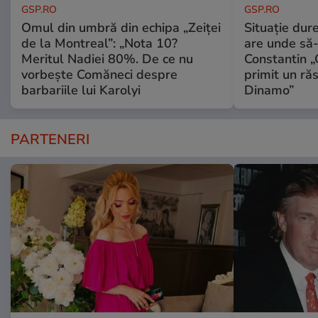
GSP.RO
GSP.RO
Omul din umbră din echipa „Zeiței
Situație dur
de la Montreal”: „Nota 10?
are unde să-
Meritul Nadiei 80%. De ce nu
Constantin 
vorbește Comăneci despre
primit un ră
barbariile lui Karolyi
Dinamo”
PARTENERI