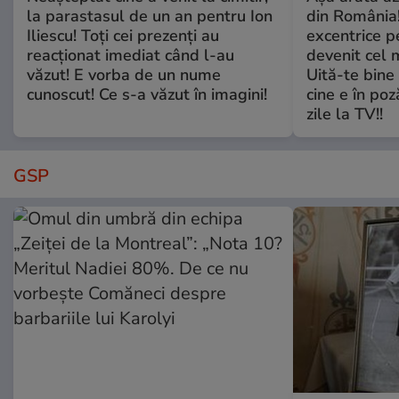
la parastasul de un an pentru Ion
din România!
Iliescu! Toți cei prezenți au
excentrice pe
reacționat imediat când l-au
devenit cel 
văzut! E vorba de un nume
Uită-te bine 
cunoscut! Ce s-a văzut în imagini!
cine e în poz
zile la TV!!
GSP