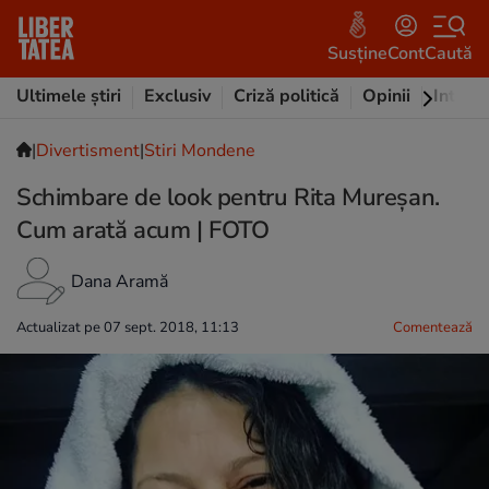
Susține
Cont
Caută
Ultimele știri
Exclusiv
Criză politică
Opinii
Intervi
|
Divertisment
|
Stiri Mondene
Schimbare de look pentru Rita Mureșan.
Cum arată acum | FOTO
Dana Aramă
Actualizat pe 07 sept. 2018, 11:13
Comentează