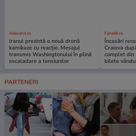
Adevarul.ro
Fanatik.ro
Iranul prezintă o nouă dronă
Încasări reco
kamikaze cu reacție. Mesajul
Craiova dup
transmis Washingtonului în plină
complet din 
escaladare a tensiunilor
bilete vându
PARTENERI