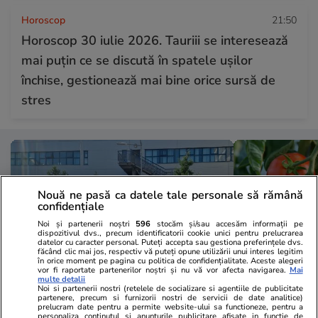
Horoscop
21:50
Horoscop 30 iulie 2026. Tauriii se interesează
mai puțin ce se discută în spatele ușilor
închise, gestionează mai bine orice sursă de
stres
Nouă ne pasă ca datele tale personale să rămână
confidențiale
Noi și partenerii noștri
596
stocăm și/sau accesăm informații pe
dispozitivul dvs., precum identificatorii cookie unici pentru prelucrarea
datelor cu caracter personal. Puteți accepta sau gestiona preferințele dvs.
făcând clic mai jos, respectiv vă puteți opune utilizării unui interes legitim
în orice moment pe pagina cu politica de confidențialitate. Aceste alegeri
vor fi raportate partenerilor noștri și nu vă vor afecta navigarea.
Mai
multe detalii
Noi si partenerii nostri (retelele de socializare si agentiile de publicitate
partenere, precum si furnizorii nostri de servicii de date analitice)
Sănătate și Fitness
18:56
Lifestyle
prelucram date pentru a permite website-ului sa functioneze, pentru a
personaliza continutul si anunturile publicitare afisate in functie de