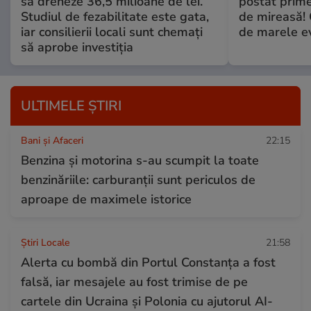
să dreneze 36,5 milioane de lei.
postat prime
Studiul de fezabilitate este gata,
de mireasă!
iar consilierii locali sunt chemați
de marele e
să aprobe investiția
ULTIMELE ȘTIRI
Bani și Afaceri
22:15
Benzina și motorina s-au scumpit la toate
benzinăriile: carburanții sunt periculos de
aproape de maximele istorice
Știri Locale
21:58
Alerta cu bombă din Portul Constanța a fost
falsă, iar mesajele au fost trimise de pe
cartele din Ucraina și Polonia cu ajutorul AI-