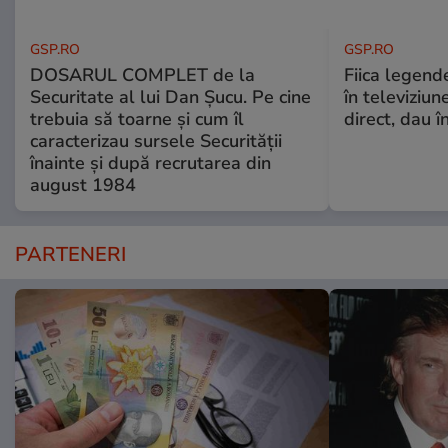
GSP.RO
GSP.RO
DOSARUL COMPLET de la
Fiica legende
Securitate al lui Dan Șucu. Pe cine
în televiziun
trebuia să toarne și cum îl
direct, dau î
caracterizau sursele Securității
înainte și după recrutarea din
august 1984
PARTENERI