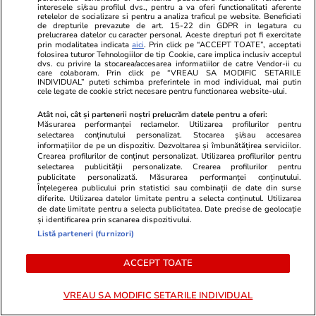
A doua zi de grevă în Sănătate:
Ce contează
interesele si/sau profilul dvs., pentru a va oferi functionalitati aferente
retelelor de socializare si pentru a analiza traficul pe website. Beneficiati
„Avem colegi care ne-au murit în
cumpără o ro
de drepturile prevazute de art. 15-22 din GDPR in legatura cu
prelucrarea datelor cu caracter personal. Aceste drepturi pot fi exercitate
spital”. Mărturii cutremurătoare
favorita pen
prin modalitatea indicata
aici
. Prin click pe “ACCEPT TOATE”, acceptati
folosirea tuturor Tehnologiilor de tip Cookie, care implica inclusiv acceptul
de la Spitalul Bagdasar-Arseni
dvs. cu privire la stocarea/accesarea informatiilor de catre Vendor-ii cu
care colaboram. Prin click pe “VREAU SA MODIFIC SETARILE
INDIVIDUAL” puteti schimba preferintele in mod individual, mai putin
cele legate de cookie strict necesare pentru functionarea website-ului.
Atât noi, cât și partenerii noștri prelucrăm datele pentru a oferi:
Lifestyle
26 iul.
Măsurarea performanței reclamelor. Utilizarea profilurilor pentru
selectarea conținutului personalizat. Stocarea și/sau accesarea
informațiilor de pe un dispozitiv. Dezvoltarea și îmbunătățirea serviciilor.
Crearea profilurilor de conținut personalizat. Utilizarea profilurilor pentru
Ploaia de meteori Delta
selectarea publicității personalizate. Crearea profilurilor pentru
publicitate personalizată. Măsurarea performanței conținutului.
Aquaride 2026: când o poți
Înțelegerea publicului prin statistici sau combinații de date din surse
vedea cel mai bine
diferite. Utilizarea datelor limitate pentru a selecta conținutul. Utilizarea
de date limitate pentru a selecta publicitatea. Date precise de geolocație
și identificarea prin scanarea dispozitivului.
Listă parteneri (furnizori)
ACCEPT TOATE
Lifestyle
27 iul.
VREAU SA MODIFIC SETARILE INDIVIDUAL