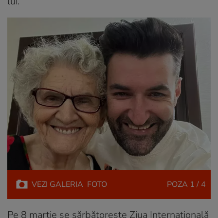
lui.
VEZI
GALERIA
FOTO
POZA
1 / 4
Pe 8 martie se sărbătoreşte Ziua Internaţională