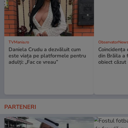
TVMania.ro
ObservatorNews
Daniela Crudu a dezvăluit cum
Coincidența d
este viața pe platformele pentru
din Brăila a 
adulți: „Fac ce vreau”
obiect căzut 
PARTENERI