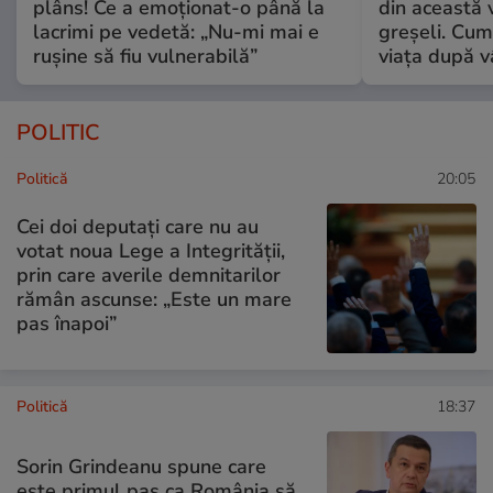
plâns! Ce a emoționat-o până la
din această v
lacrimi pe vedetă: „Nu-mi mai e
greșeli. Cum 
rușine să fiu vulnerabilă”
viața după v
POLITIC
Politică
20:05
Cei doi deputați care nu au
votat noua Lege a Integrității,
prin care averile demnitarilor
rămân ascunse: „Este un mare
pas înapoi”
Politică
18:37
Sorin Grindeanu spune care
este primul pas ca România să