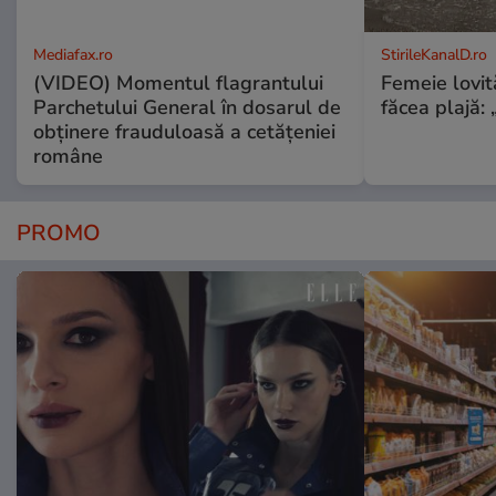
Mediafax.ro
StirileKanalD.ro
(VIDEO) Momentul flagrantului
Femeie lovit
Parchetului General în dosarul de
făcea plajă: „
obținere frauduloasă a cetățeniei
române
PROMO