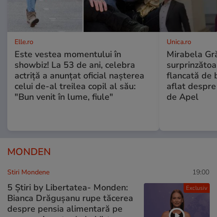
Elle.ro
Unica.ro
Este vestea momentului în
Mirabela Gră
showbiz! La 53 de ani, celebra
surprinzătoar
actriță a anunțat oficial nașterea
flancată de 
celui de-al treilea copil al său:
aflat despre
"Bun venit în lume, fiule"
de Apel
MONDEN
Stiri Mondene
19:00
5 Știri by Libertatea- Monden:
Exclusiv
Bianca Drăgușanu rupe tăcerea
despre pensia alimentară pe