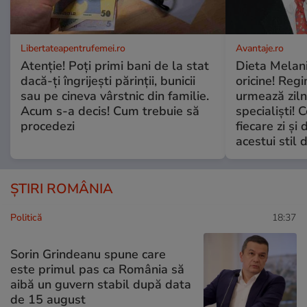
Libertateapentrufemei.ro
Avantaje.ro
Atenție! Poți primi bani de la stat
Dieta Melan
dacă-ți îngrijești părinții, bunicii
oricine! Regi
sau pe cineva vârstnic din familie.
urmează zilni
Acum s-a decis! Cum trebuie să
specialiști! 
procedezi
fiecare zi și 
acestui stil 
ȘTIRI ROMÂNIA
Politică
18:37
Sorin Grindeanu spune care
este primul pas ca România să
aibă un guvern stabil după data
de 15 august