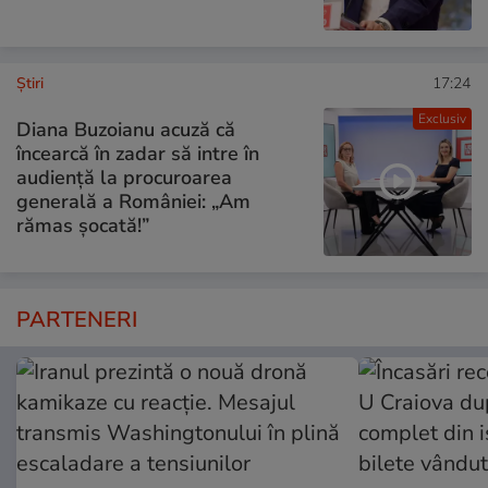
Ştiri
17:24
Exclusiv
Diana Buzoianu acuză că
încearcă în zadar să intre în
audiență la procuroarea
generală a României: „Am
rămas șocată!”
PARTENERI