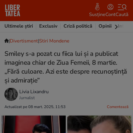
Susține
Cont
Caută
Ultimele știri
Exclusiv
Criză politică
Opinii
Intervi
|
Divertisment
|
Stiri Mondene
Smiley s-a pozat cu fiica lui și a publicat
imaginea chiar de Ziua Femeii, 8 martie.
„Fără culoare. Azi este despre recunoștință
și admirație”
Livia Lixandru
Jurnalist
Actualizat pe 08 mart. 2025, 11:53
Comentează