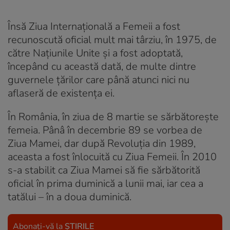
Însă Ziua Internaţională a Femeii a fost
recunoscută oficial mult mai târziu, în 1975, de
către Naţiunile Unite şi a fost adoptată,
începând cu această dată, de multe dintre
guvernele ţărilor care până atunci nici nu
aflaseră de existenţa ei.
În România, în ziua de 8 martie se sărbătorește
femeia. Pânâ în decembrie 89 se vorbea de
Ziua Mamei, dar după Revoluţia din 1989,
aceasta a fost înlocuită cu Ziua Femeii. În 2010
s-a stabilit ca Ziua Mamei să fie sărbătorită
oficial în prima duminică a lunii mai, iar cea a
tatălui – în a doua duminică.
Abonați-vă la
ȘTIRILE