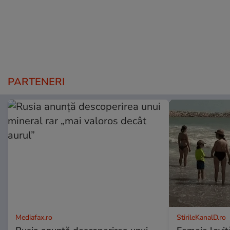
PARTENERI
Mediafax.ro
StirileKanalD.ro