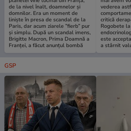
planetei vine tocmai din Franța,
mai avem vo
de la nivel înalt, doamnelor și
vederea astf
domnilor. Era un moment de
comportamen
liniște în presa de scandal de la
critică derap
Paris, dar acum ziarele ”fierb” pur
Rogobete la
și simplu. După un scandal imens,
endocrinolog
Brigitte Macron, Prima Doamnă a
este accepta
Franței, a făcut anunțul bombă
a stârnit valu
GSP