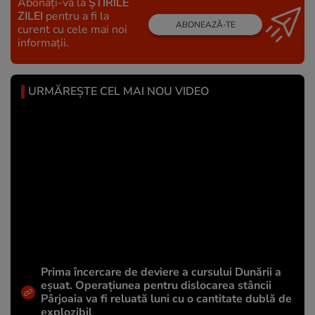
Abonați-vă la
ȘTIRILE
ZILEI
pentru a fi la
ABONEAZĂ-TE
curent cu cele mai noi
informații.
URMĂREȘTE CEL MAI NOU VIDEO
Prima încercare de deviere a cursului Dunării a
eșuat. Operațiunea pentru dislocarea stâncii
Pârjoaia va fi reluată luni cu o cantitate dublă de
explozibil