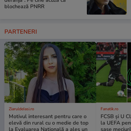
deranja”. Pe cine acuză că
blochează PNRR
PARTENERI
ZiaruldeIasi.ro
Fanatik.ro
Motivul interesant pentru care o
FCSB și U Cl
elevă din rural cu o medie de top
la UEFA pentr
la Evaluarea Națională a ales un
șase meciuri