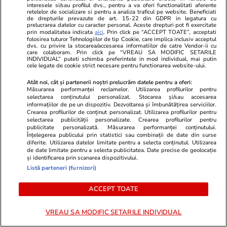
interesele si/sau profilul dvs., pentru a va oferi functionalitati aferente
retelelor de socializare si pentru a analiza traficul pe website. Beneficiati
Știri România
02 aug.
de drepturile prevazute de art. 15-22 din GDPR in legatura cu
prelucrarea datelor cu caracter personal. Aceste drepturi pot fi exercitate
Cum ne putem detașa de grijile
prin modalitatea indicata
aici
. Prin click pe “ACCEPT TOATE”, acceptati
Interviu
folosirea tuturor Tehnologiilor de tip Cookie, care implica inclusiv acceptul
și stresul de zi cu zi când
dvs. cu privire la stocarea/accesarea informatiilor de catre Vendor-ii cu
care colaboram. Prin click pe “VREAU SA MODIFIC SETARILE
plecăm în vacanță. Andreea
INDIVIDUAL” puteti schimba preferintele in mod individual, mai putin
cele legate de cookie strict necesare pentru functionarea website-ului.
Oprea, psihoterapeută: „Să ne
Atât noi, cât și partenerii noștri prelucrăm datele pentru a oferi:
dăm voie, pentru o perioadă, să
Măsurarea performanței reclamelor. Utilizarea profilurilor pentru
selectarea conținutului personalizat. Stocarea și/sau accesarea
nu fim permanent în modul de
informațiilor de pe un dispozitiv. Dezvoltarea și îmbunătățirea serviciilor.
Crearea profilurilor de conținut personalizat. Utilizarea profilurilor pentru
rezolvare a problemelor”
selectarea publicității personalizate. Crearea profilurilor pentru
publicitate personalizată. Măsurarea performanței conținutului.
Înțelegerea publicului prin statistici sau combinații de date din surse
diferite. Utilizarea datelor limitate pentru a selecta conținutul. Utilizarea
Știri România
02 aug.
de date limitate pentru a selecta publicitatea. Date precise de geolocație
și identificarea prin scanarea dispozitivului.
Listă parteneri (furnizori)
Intervenții ale salvamontiștilor
din Sibiu: parapantist blocat în
ACCEPT TOATE
copac și copil de 10 ani rănit în
munți
VREAU SA MODIFIC SETARILE INDIVIDUAL