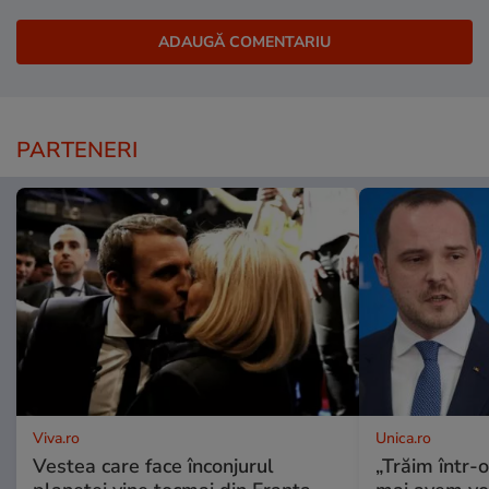
PARTENERI
Viva.ro
Unica.ro
Vestea care face înconjurul
„Trăim într-