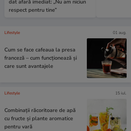
dat afară imediat: „Nu am niciun
respect pentru tine”
Lifestyle
01 aug.
Cum se face cafeaua la presa
franceză – cum funcționează și
care sunt avantajele
Lifestyle
15 iul.
Combinaţii răcoritoare de apă
cu fructe şi plante aromatice
pentru vară