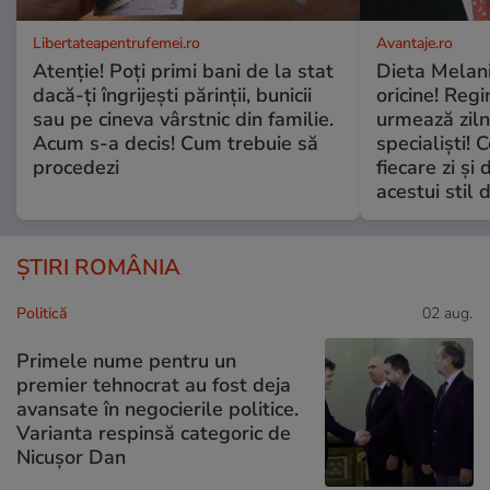
Libertateapentrufemei.ro
Avantaje.ro
Atenție! Poți primi bani de la stat
Dieta Melan
dacă-ți îngrijești părinții, bunicii
oricine! Regi
sau pe cineva vârstnic din familie.
urmează zilni
Acum s-a decis! Cum trebuie să
specialiști! 
procedezi
fiecare zi și 
acestui stil 
ȘTIRI ROMÂNIA
Politică
02 aug.
Primele nume pentru un
premier tehnocrat au fost deja
avansate în negocierile politice.
Varianta respinsă categoric de
Nicușor Dan