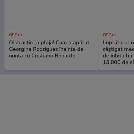
GSP.ro
GSP.ro
Distracție la plajă! Cum a apărut
Luptătorul 
Georgina Rodriguez înainte de
câștigat meci
nunta cu Cristiano Ronaldo
de iubita lui
18.000 de s