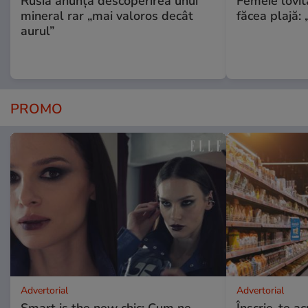
Rusia anunță descoperirea unui
Femeie lovit
mineral rar „mai valoros decât
făcea plajă: „
aurul”
PROMO
Advertorial
Advertorial
Smart is the new chic: Cum ne
Înscrie-te ac