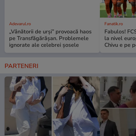
Adevarul.ro
Fanatik.ro
„Vânătorii de urși” provoacă haos
Fabulos! FCS
pe Transfăgărășan. Problemele
la nivel euro
ignorate ale celebrei șosele
Chivu e pe 
PARTENERI