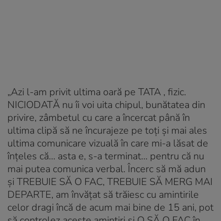
„Azi l-am privit ultima oară pe TATA , fizic.
NICIODATĂ nu îi voi uita chipul, bunătatea din
privire, zâmbetul cu care a încercat până în
ultima clipă să ne încurajeze pe toți și mai ales
ultima comunicare vizuală în care mi-a lăsat de
înțeles că… asta e, s-a terminat… pentru că nu
mai putea comunica verbal. Încerc să mă adun
și TREBUIE SĂ O FAC, TREBUIE SĂ MERG MAI
DEPARTE, am învățat să trăiesc cu amintirile
celor dragi încă de acum mai bine de 15 ani, pot
să controlez aceste amintiri și O SĂ O FAC în