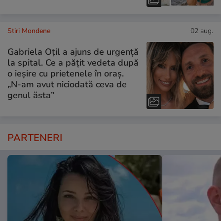
Stiri Mondene
02 aug.
Gabriela Oțil a ajuns de urgență
la spital. Ce a pățit vedeta după
o ieșire cu prietenele în oraș.
„N-am avut niciodată ceva de
genul ăsta”
PARTENERI