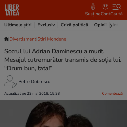
Susține
Cont
Caută
Ultimele știri
Exclusiv
Criză politică
Opinii
Intervi
|
Divertisment
|
Stiri Mondene
Socrul lui Adrian Daminescu a murit.
Mesajul cutremurător transmis de soția lui.
“Drum bun, tata!”
Petre Dobrescu
Actualizat pe 23 mai 2018, 15:28
Comentează