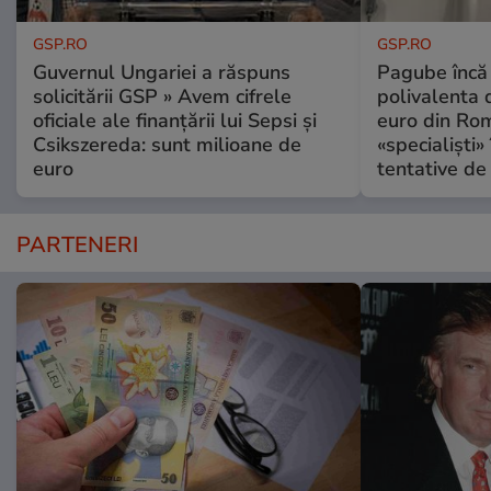
GSP.RO
GSP.RO
Guvernul Ungariei a răspuns
Pagube încă 
solicitării GSP » Avem cifrele
polivalenta 
oficiale ale finanțării lui Sepsi și
euro din Rom
Csikszereda: sunt milioane de
«specialiști»
euro
tentative de 
PARTENERI