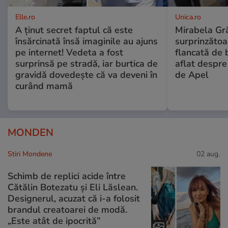
Elle.ro
Unica.ro
A ținut secret faptul că este
Mirabela Gră
însărcinată însă imaginile au ajuns
surprinzătoar
pe internet! Vedeta a fost
flancată de 
surprinsă pe stradă, iar burtica de
aflat despre
gravidă dovedește că va deveni în
de Apel
curând mamă
MONDEN
Stiri Mondene
02 aug.
Schimb de replici acide între
Cătălin Botezatu și Eli Lăslean.
Designerul, acuzat că i-a folosit
brandul creatoarei de modă.
„Este atât de ipocrită”