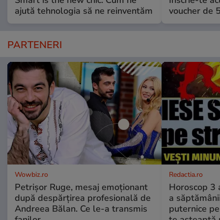
ajută tehnologia să ne reinventăm
voucher de 5
PARTENERI
Wowbiz.ro
Redactia.ro
Petrișor Ruge, mesaj emoționant
Horoscop 3 
după despărțirea profesională de
a săptămânii
Andreea Bălan. Ce le-a transmis
puternice pe
fanilor
te așteaptă 