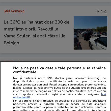
Știri România
02 aug.
La 36°C au înaintat doar 300 de
metri într-o oră. Revoltă la
Vama Sculeni și apel către Ilie
Bolojan
Știri România
02 aug.
Nouă ne pasă ca datele tale personale să rămână
Procurorul CSM Claudiu Sandu,
confidențiale
reacție dură după ce procesul
Noi și partenerii noștri
596
stocăm și/sau accesăm informații pe
dispozitivul dvs., precum identificatorii cookie unici pentru prelucrarea
lui Robert Negoiță, cu prejudiciu
datelor cu caracter personal. Puteți accepta sau gestiona preferințele dvs.
făcând clic mai jos, respectiv vă puteți opune utilizării unui interes legitim
de 100 de milioane de euro, se
în orice moment pe pagina cu politica de confidențialitate. Aceste alegeri
vor fi raportate partenerilor noștri și nu vă vor afecta navigarea.
Mai
reia de la zero: „Favorizarea
multe detalii
Noi si partenerii nostri (retelele de socializare si agentiile de publicitate
făptuitorului”
partenere, precum si furnizorii nostri de servicii de date analitice)
prelucram date pentru a permite website-ului sa functioneze, pentru a
personaliza continutul si anunturile publicitare afisate in functie de