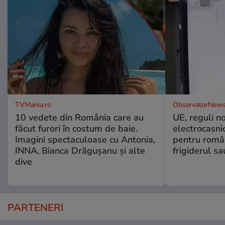
TVMania.ro
ObservatorNews
10 vedete din România care au
UE, reguli n
făcut furori în costum de baie.
electrocasni
Imagini spectaculoase cu Antonia,
pentru români
INNA, Bianca Drăgușanu și alte
frigiderul sa
dive
PARTENERI