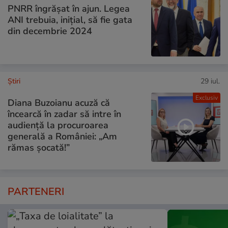
PNRR îngrășat în ajun. Legea
ANI trebuia, inițial, să fie gata
din decembrie 2024
Ştiri
29 iul.
Exclusiv
Diana Buzoianu acuză că
încearcă în zadar să intre în
audiență la procuroarea
generală a României: „Am
rămas șocată!”
PARTENERI