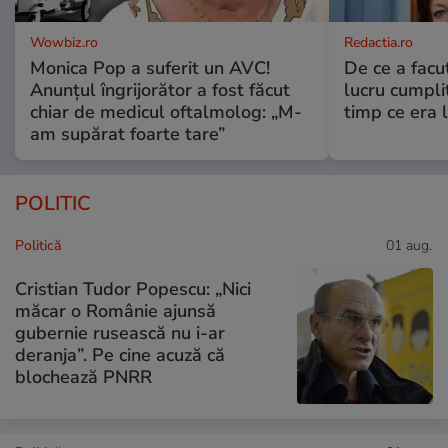
Wowbiz.ro
Redactia.ro
Monica Pop a suferit un AVC!
De ce a fac
Anunțul îngrijorător a fost făcut
lucru cumplit
chiar de medicul oftalmolog: „M-
timp ce era 
am supărat foarte tare”
POLITIC
Politică
01 aug.
Cristian Tudor Popescu: „Nici
măcar o Românie ajunsă
gubernie rusească nu i-ar
deranja”. Pe cine acuză că
blochează PNRR