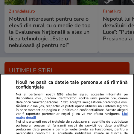
ZiaruldeIasi.ro
Fanatik.ro
Motivul interesant pentru care o
Nepotul lui 
elevă din rural cu o medie de top
dezvăluiri de
la Evaluarea Națională a ales un
Luce”: ”Putea
liceu tehnologic. „Este o
Presiunea a 
nebuloasă și pentru noi”
ULTIMELE ȘTIRI
Nouă ne pasă ca datele tale personale să rămână
Știri Externe
12:17
confidențiale
Cum arată Kaan, avionul supersonic al Turciei,
Noi și partenerii noștri
596
stocăm și/sau accesăm informații pe
dispozitivul dvs., precum identificatorii cookie unici pentru prelucrarea
care atinge o viteză de 2.223 km/h și poate
datelor cu caracter personal. Puteți accepta sau gestiona preferințele dvs.
făcând clic mai jos, respectiv vă puteți opune utilizării unui interes legitim
înlocui avioanele de vânătoare americane F-35
în orice moment pe pagina cu politica de confidențialitate. Aceste alegeri
vor fi raportate partenerilor noștri și nu vă vor afecta navigarea.
Mai
multe detalii
Noi si partenerii nostri (retelele de socializare si agentiile de publicitate
partenere, precum si furnizorii nostri de servicii de date analitice)
Știri Externe
12:10
prelucram date pentru a permite website-ului sa functioneze, pentru a
personaliza continutul si anunturile publicitare afisate in functie de