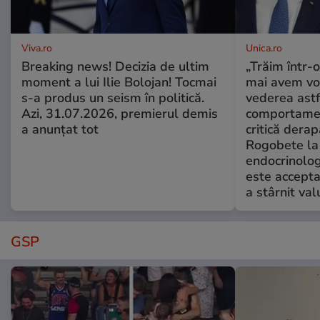
Viva.ro
Unica.ro
Breaking news! Decizia de ultim
„Trăim într-
moment a lui Ilie Bolojan! Tocmai
mai avem vo
s-a produs un seism în politică.
vederea astf
Azi, 31.07.2026, premierul demis
comportamen
a anunțat tot
critică derap
Rogobete la
endocrinolog
este accepta
a stârnit valu
GSP