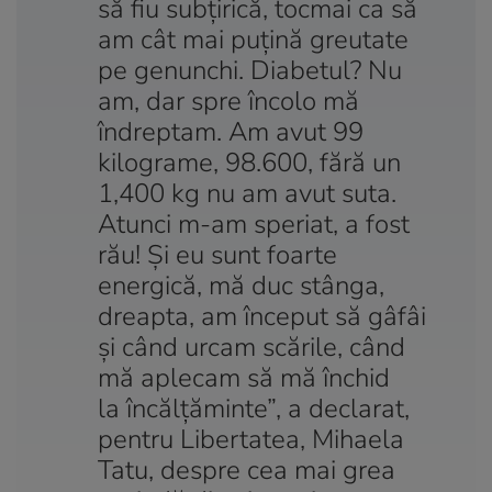
să fiu subțirică, tocmai ca să
am cât mai puțină greutate
pe genunchi. Diabetul? Nu
am, dar spre încolo mă
îndreptam. Am avut 99
kilograme, 98.600, fără un
1,400 kg nu am avut suta.
Atunci m-am speriat, a fost
rău! Și eu sunt foarte
energică, mă duc stânga,
dreapta, am început să gâfâi
și când urcam scările, când
mă aplecam să mă închid
la încălțăminte”, a declarat,
pentru Libertatea, Mihaela
Tatu, despre cea mai grea