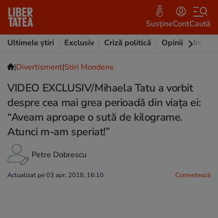
Susține
Cont
Caută
Ultimele știri
Exclusiv
Criză politică
Opinii
Intervi
|
Divertisment
|
Stiri Mondene
VIDEO EXCLUSIV/Mihaela Tatu a vorbit
despre cea mai grea perioadă din viața ei:
“Aveam aproape o sută de kilograme.
Atunci m-am speriat!”
Petre Dobrescu
Actualizat pe 03 apr. 2018, 16:10
Comentează