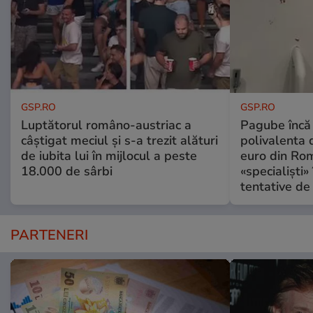
GSP.RO
GSP.RO
Luptătorul româno-austriac a
Pagube încă 
câștigat meciul și s-a trezit alături
polivalenta 
de iubita lui în mijlocul a peste
euro din Rom
18.000 de sârbi
«specialiști»
tentative de 
PARTENERI