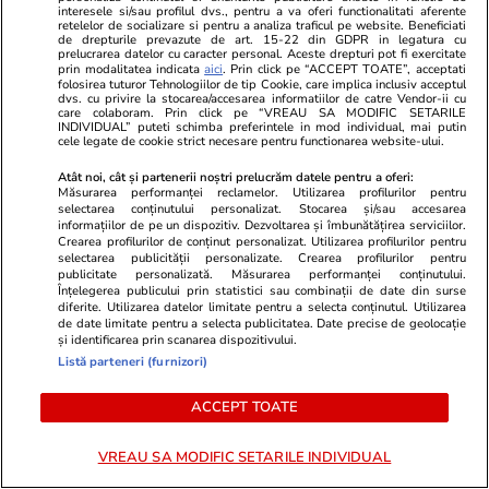
Donald Trump nu mai atacă Iranul și solicită
interesele si/sau profilul dvs., pentru a va oferi functionalitati aferente
retelelor de socializare si pentru a analiza traficul pe website. Beneficiati
de drepturile prevazute de art. 15-22 din GDPR in legatura cu
un acord „rapid” privind Strâmtoarea Ormuz.
prelucrarea datelor cu caracter personal. Aceste drepturi pot fi exercitate
prin modalitatea indicata
aici
. Prin click pe “ACCEPT TOATE”, acceptati
Mesajele contradictorii trimise de Teheran
folosirea tuturor Tehnologiilor de tip Cookie, care implica inclusiv acceptul
dvs. cu privire la stocarea/accesarea informatiilor de catre Vendor-ii cu
care colaboram. Prin click pe “VREAU SA MODIFIC SETARILE
INDIVIDUAL” puteti schimba preferintele in mod individual, mai putin
cele legate de cookie strict necesare pentru functionarea website-ului.
Educație
11:36
De ce nu toți elevii și-au recuperat banii plătiți
Atât noi, cât și partenerii noștri prelucrăm datele pentru a oferi:
Măsurarea performanței reclamelor. Utilizarea profilurilor pentru
pentru transportul la examenele naționale:
selectarea conținutului personalizat. Stocarea și/sau accesarea
informațiilor de pe un dispozitiv. Dezvoltarea și îmbunătățirea serviciilor.
„Sunt câteva chichițe”
Crearea profilurilor de conținut personalizat. Utilizarea profilurilor pentru
selectarea publicității personalizate. Crearea profilurilor pentru
publicitate personalizată. Măsurarea performanței conținutului.
Înțelegerea publicului prin statistici sau combinații de date din surse
Știri Locale
11:23
diferite. Utilizarea datelor limitate pentru a selecta conținutul. Utilizarea
de date limitate pentru a selecta publicitatea. Date precise de geolocație
12 trenuri spre litoral au acumulat întârzieri de
și identificarea prin scanarea dispozitivului.
829 de minute, din cauza unei scurgeri de gaze
Listă parteneri (furnizori)
la un tren cu GPL
ACCEPT TOATE
VREAU SA MODIFIC SETARILE INDIVIDUAL
Citește mai multe