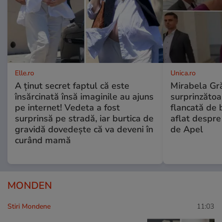
Elle.ro
Unica.ro
A ținut secret faptul că este
Mirabela Gră
însărcinată însă imaginile au ajuns
surprinzătoar
pe internet! Vedeta a fost
flancată de 
surprinsă pe stradă, iar burtica de
aflat despre
gravidă dovedește că va deveni în
de Apel
curând mamă
MONDEN
Stiri Mondene
11:03