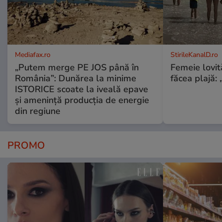
Mediafax.ro
StirileKanalD.ro
„Putem merge PE JOS până în
Femeie lovit
România”: Dunărea la minime
făcea plajă: „
ISTORICE scoate la iveală epave
și amenință producția de energie
din regiune
PROMO