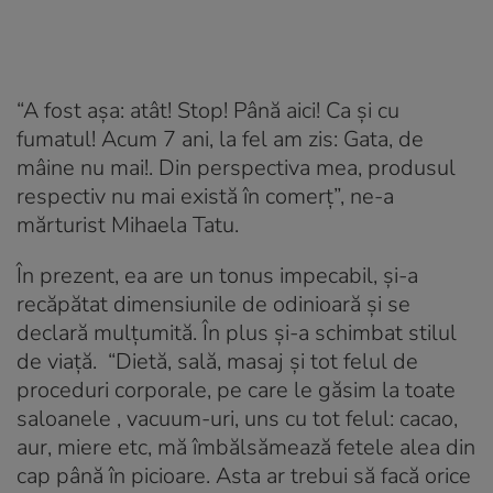
“A fost așa: atât! Stop! Până aici! Ca și cu
fumatul! Acum 7 ani, la fel am zis:
Gata, de
mâine nu mai!.
Din perspectiva mea, produsul
respectiv nu mai există în comerț”, ne-a
mărturist Mihaela Tatu.
În prezent, ea are un tonus impecabil, și-a
recăpătat dimensiunile de odinioară și se
declară mulțumită. În plus și-a schimbat stilul
de viață. “Dietă, sală, masaj și tot felul de
proceduri corporale, pe care le găsim la toate
saloanele , vacuum-uri, uns cu tot felul: cacao,
aur, miere etc, mă îmbălsămează fetele alea din
cap până în picioare. Asta ar trebui să facă orice