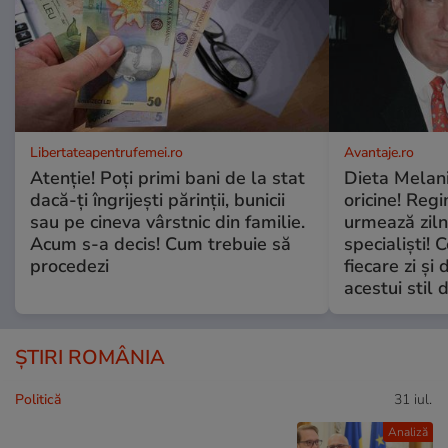
Libertateapentrufemei.ro
Avantaje.ro
Atenție! Poți primi bani de la stat
Dieta Melan
dacă-ți îngrijești părinții, bunicii
oricine! Regi
sau pe cineva vârstnic din familie.
urmează zilni
Acum s-a decis! Cum trebuie să
specialiști! 
procedezi
fiecare zi și 
acestui stil 
ȘTIRI ROMÂNIA
Politică
31 iul.
Analiză