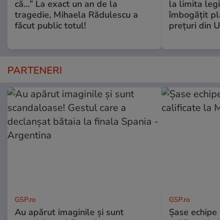
că…” La exact un an de la
la limita leg
tragedie, Mihaela Rădulescu a
îmbogăţit pl
făcut public totul!
preţuri din 
PARTENERI
GSP.ro
GSP.ro
Au apărut imaginile și sunt
Șase echipe 