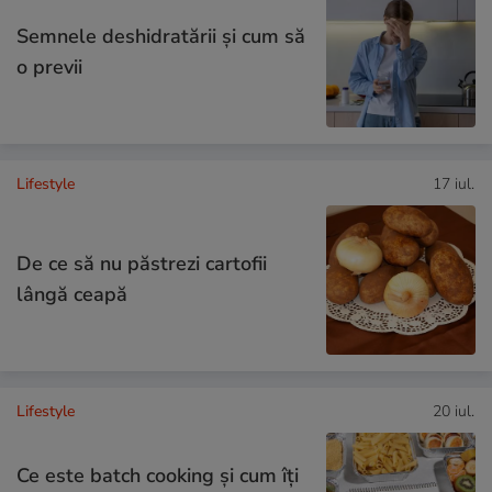
Semnele deshidratării și cum să
o previi
Lifestyle
17 iul.
De ce să nu păstrezi cartofii
lângă ceapă
Lifestyle
20 iul.
Ce este batch cooking și cum îți