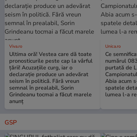
Viva.ro
Unica.ro
Ultima oră! Vestea care dă toate
Ce semnificaț
pronosticurile peste cap la vârful
numărul 083
țării! Acuzațiile curg, iar o
purtată de L
declarație produce un adevărat
Campionatul
seism în politică. Fără vreun
Abia acum s-
semnal în prealabil, Sorin
spatele deta
Grindeanu tocmai a făcut marele
lumea l-a r
anunț
GSP