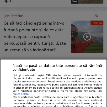
apă
Știri România
20 iul.
Ce să faci când ești prins într-o
Exclusiv
furtună pe munte și de ce este
Valea Jepilor o capcană
periculoasă pentru turiști: „Este
un semn să vă îndepărtați”
Nouă ne pasă ca datele tale personale să rămână
Opinii
20 iul.
confidențiale
Regimul Dan + Bolojan +
Noi și partenerii noștri
596
stocăm și/sau accesăm informații pe
dispozitivul dvs., precum identificatorii cookie unici pentru prelucrarea
datelor cu caracter personal. Puteți accepta sau gestiona preferințele dvs.
Grindeanu + Fritz, mai nociv
făcând clic mai jos, respectiv vă puteți opune utilizării unui interes legitim
în orice moment pe pagina cu politica de confidențialitate. Aceste alegeri
pentru România decât regimul
vor fi raportate partenerilor noștri și nu vă vor afecta navigarea.
Mai
multe detalii
Iohannis + Ciolacu + Ciucă?
Noi si partenerii nostri (retelele de socializare si agentiile de publicitate
partenere, precum si furnizorii nostri de servicii de date analitice)
prelucram date pentru a permite website-ului sa functioneze, pentru a
personaliza continutul si anunturile publicitare afisate in functie de