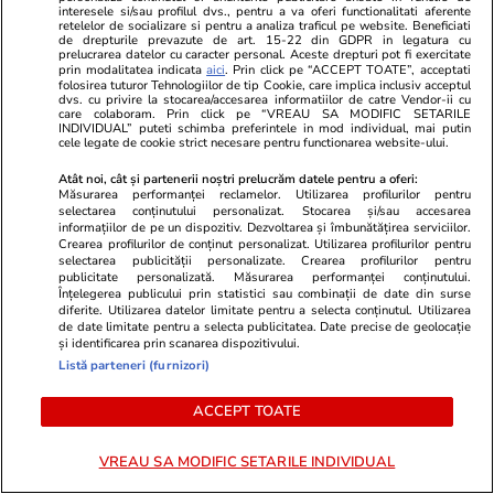
interesele si/sau profilul dvs., pentru a va oferi functionalitati aferente
retelelor de socializare si pentru a analiza traficul pe website. Beneficiati
Opinii
20 iul.
de drepturile prevazute de art. 15-22 din GDPR in legatura cu
prelucrarea datelor cu caracter personal. Aceste drepturi pot fi exercitate
prin modalitatea indicata
aici
. Prin click pe “ACCEPT TOATE”, acceptati
Fatalismul mioritic e o etapă
folosirea tuturor Tehnologiilor de tip Cookie, care implica inclusiv acceptul
dvs. cu privire la stocarea/accesarea informatiilor de catre Vendor-ii cu
sau un blestem? Câteva note
care colaboram. Prin click pe “VREAU SA MODIFIC SETARILE
INDIVIDUAL” puteti schimba preferintele in mod individual, mai putin
despre presupusa psihologie a
cele legate de cookie strict necesare pentru functionarea website-ului.
poporului român
Atât noi, cât și partenerii noștri prelucrăm datele pentru a oferi:
Măsurarea performanței reclamelor. Utilizarea profilurilor pentru
selectarea conținutului personalizat. Stocarea și/sau accesarea
informațiilor de pe un dispozitiv. Dezvoltarea și îmbunătățirea serviciilor.
Crearea profilurilor de conținut personalizat. Utilizarea profilurilor pentru
selectarea publicității personalizate. Crearea profilurilor pentru
Opinii
19 iul.
publicitate personalizată. Măsurarea performanței conținutului.
Înțelegerea publicului prin statistici sau combinații de date din surse
Statul român are restanță: Cum
diferite. Utilizarea datelor limitate pentru a selecta conținutul. Utilizarea
de date limitate pentru a selecta publicitatea. Date precise de geolocație
ne prăbușim competitivitatea și
și identificarea prin scanarea dispozitivului.
Listă parteneri (furnizori)
siguranța națională prin
abandonul educației
ACCEPT TOATE
VREAU SA MODIFIC SETARILE INDIVIDUAL
Opinii
18 iul.