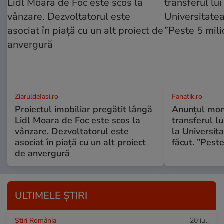
ZiaruldeIasi.ro
Fanatik.ro
Proiectul imobiliar pregătit lângă
Anunțul mom
Lidl Moara de Foc este scos la
transferul l
vânzare. Dezvoltatorul este
la Universit
asociat în piață cu un alt proiect
făcut. ”Pest
de anvergură
ULTIMELE ȘTIRI
Știri România
20 iul.