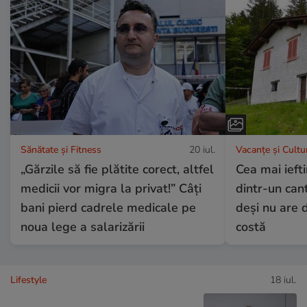
Sănătate și Fitness
20 iul.
Vacanțe și Cultu
„Gărzile să fie plătite corect, altfel
Cea mai ieft
medicii vor migra la privat!” Câți
dintr-un can
bani pierd cadrele medicale pe
deși nu are d
noua lege a salarizării
costă
Lifestyle
18 iul.