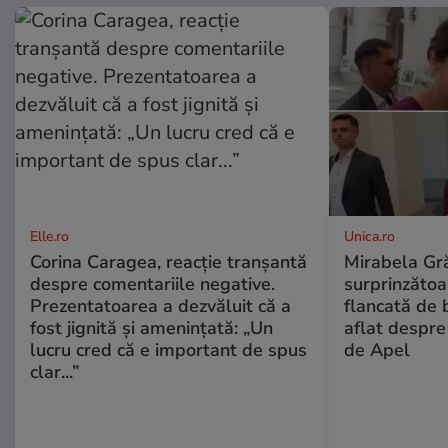
Elle.ro
Unica.ro
Corina Caragea, reacție tranșantă
Mirabela Gră
despre comentariile negative.
surprinzătoar
Prezentatoarea a dezvăluit că a
flancată de 
fost jignită și amenințată: „Un
aflat despre
lucru cred că e important de spus
de Apel
clar...”