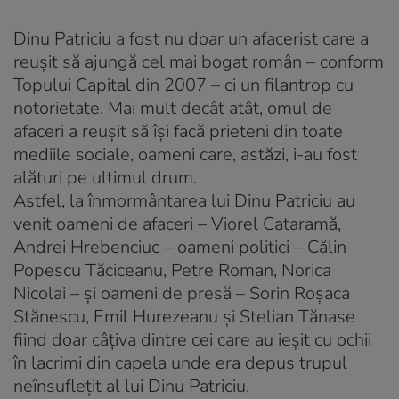
Dinu Patriciu a fost nu doar un afacerist care a
reuşit să ajungă cel mai bogat român – conform
Topului Capital din 2007 – ci un filantrop cu
notorietate. Mai mult decât atât, omul de
afaceri a reuşit să îşi facă prieteni din toate
mediile sociale, oameni care, astăzi, i-au fost
alături pe ultimul drum.
Astfel, la înmormântarea lui Dinu Patriciu au
venit oameni de afaceri – Viorel Cataramă,
Andrei Hrebenciuc – oameni politici – Călin
Popescu Tăciceanu, Petre Roman, Norica
Nicolai – şi oameni de presă – Sorin Roşaca
Stănescu, Emil Hurezeanu şi Stelian Tănase
fiind doar câţiva dintre cei care au ieşit cu ochii
în lacrimi din capela unde era depus trupul
neînsufleţit al lui Dinu Patriciu.