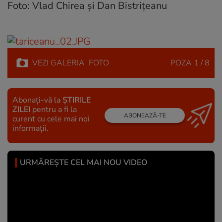
Foto: Vlad Chirea şi Dan Bistriţeanu
VEZI
GALERIA
FOTO
POZA
1 / 8
Abonați-vă la
ȘTIRILE
ZILEI
pentru a fi la
ABONEAZĂ-TE
curent cu cele mai noi
informații.
URMĂREȘTE CEL MAI NOU VIDEO