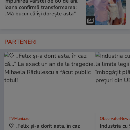
împlinirea vârstei de 80 de ani.
Ioana confirmă transformarea:
„Mă bucur că își dorește asta”
PARTENERI
TVMania.ro
ObservatorNews
🤍 „Felix și-a dorit asta, în caz
Industria cu