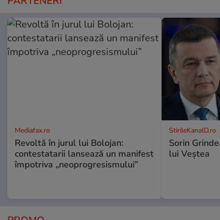
PARTENERI
Mediafax.ro
StirileKanalD.ro
Revoltă în jurul lui Bolojan:
Sorin Grinde
contestatarii lansează un manifest
lui Veștea
împotriva „neoprogresismului”