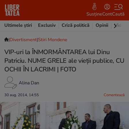
Susține
Cont
Caută
Ultimele știri
Exclusiv
Criză politică
Opinii
Video
|
Divertisment
|
Stiri Mondene
VIP-uri la ÎNMORMÂNTAREA lui Dinu
Patriciu. NUME GRELE ale vieţii publice, CU
OCHII ÎN LACRIMI | FOTO
Alina Dan
30 aug. 2014, 14:55
Comentează