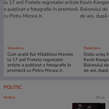
Wowbiz.ro
Redactia.ro
Cum arată fiul Mădălinei Manole
Doliu uriaș î
la 17 ani! Fratele regretatei
Kevin Keegan
artiste a publicat o fotografie în
Balonului de
premieră cu Petru Mircea Jr.
de ani, după
POLITIC
Politică
20 iul.