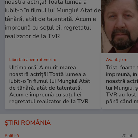
Libertateapentrufemei.ro
Avantaje.ro
Ultima oră! A murit marea
Trist, foarte
noastră actriță! Toată lumea a
împreună, în
iubit-o în filmul lui Mungiu! Atât
noastră actri
de tânără, atât de talentată.
lui Mungiu, ș
Acum e împreună cu soțul ei,
TVR au fost 
regretatul realizator de la TVR
până când mo
ȘTIRI ROMÂNIA
Politică
20 iul.