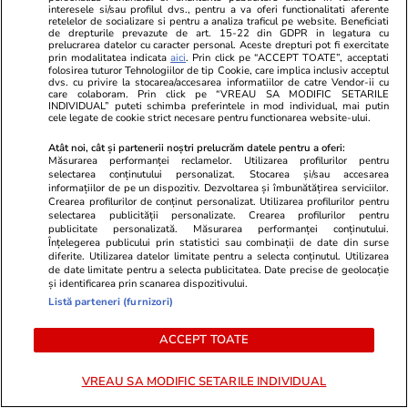
interesele si/sau profilul dvs., pentru a va oferi functionalitati aferente
0
0
0
retelelor de socializare si pentru a analiza traficul pe website. Beneficiati
de drepturile prevazute de art. 15-22 din GDPR in legatura cu
prelucrarea datelor cu caracter personal. Aceste drepturi pot fi exercitate
prin modalitatea indicata
aici
. Prin click pe “ACCEPT TOATE”, acceptati
Nicoleta1807
14.12.2023, 16:24
folosirea tuturor Tehnologiilor de tip Cookie, care implica inclusiv acceptul
Un articol foarte interesant
dvs. cu privire la stocarea/accesarea informatiilor de catre Vendor-ii cu
care colaboram. Prin click pe “VREAU SA MODIFIC SETARILE
INDIVIDUAL” puteti schimba preferintele in mod individual, mai putin
0
0
0
cele legate de cookie strict necesare pentru functionarea website-ului.
Atât noi, cât și partenerii noștri prelucrăm datele pentru a oferi:
Măsurarea performanței reclamelor. Utilizarea profilurilor pentru
VEZI TOATE COMENTARIILE (24)
selectarea conținutului personalizat. Stocarea și/sau accesarea
informațiilor de pe un dispozitiv. Dezvoltarea și îmbunătățirea serviciilor.
Crearea profilurilor de conținut personalizat. Utilizarea profilurilor pentru
selectarea publicității personalizate. Crearea profilurilor pentru
Comentează
publicitate personalizată. Măsurarea performanței conținutului.
Înțelegerea publicului prin statistici sau combinații de date din surse
Loghează-te în contul tău
pentru a adăuga
diferite. Utilizarea datelor limitate pentru a selecta conținutul. Utilizarea
comentarii și a te alătura dialogului.
de date limitate pentru a selecta publicitatea. Date precise de geolocație
și identificarea prin scanarea dispozitivului.
Listă parteneri (furnizori)
ACCEPT TOATE
VREAU SA MODIFIC SETARILE INDIVIDUAL