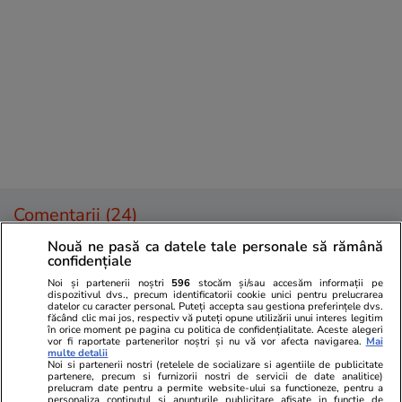
Comentarii
(24)
Nouă ne pasă ca datele tale personale să rămână
Gabryella
14.12.2023, 15:35
confidențiale
Trebuie personal calificat pentru așa ceva.
Noi și partenerii noștri
596
stocăm și/sau accesăm informații pe
dispozitivul dvs., precum identificatorii cookie unici pentru prelucrarea
datelor cu caracter personal. Puteți accepta sau gestiona preferințele dvs.
0
0
0
făcând clic mai jos, respectiv vă puteți opune utilizării unui interes legitim
în orice moment pe pagina cu politica de confidențialitate. Aceste alegeri
vor fi raportate partenerilor noștri și nu vă vor afecta navigarea.
Mai
multe detalii
Nicoleta1807
14.12.2023, 16:24
Noi si partenerii nostri (retelele de socializare si agentiile de publicitate
partenere, precum si furnizorii nostri de servicii de date analitice)
Poate ajuta și la tratarea durerii
prelucram date pentru a permite website-ului sa functioneze, pentru a
personaliza continutul si anunturile publicitare afisate in functie de