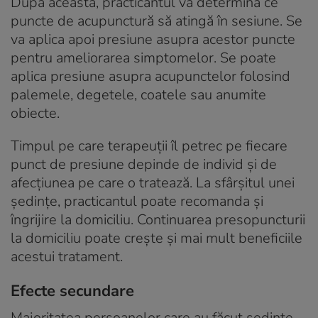
După aceasta, practicantul va determina ce
puncte de acupunctură să atingă în sesiune. Se
va aplica apoi presiune asupra acestor puncte
pentru ameliorarea simptomelor. Se poate
aplica presiune asupra acupunctelor folosind
palemele, degetele, coatele sau anumite
obiecte.
Timpul pe care terapeuții îl petrec pe fiecare
punct de presiune depinde de individ și de
afecțiunea pe care o tratează. La sfârșitul unei
ședințe, practicantul poate recomanda și
îngrijire la domiciliu. Continuarea presopuncturii
la domiciliu poate crește și mai mult beneficiile
acestui tratament.
Efecte secundare
Majoritatea persoanelor care au făcut ședințe