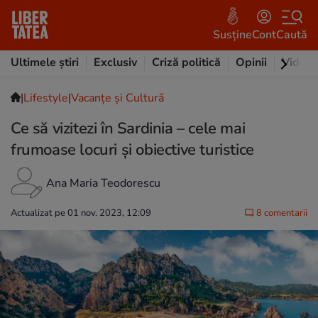
Susține
Cont
Caută
Ultimele știri
Exclusiv
Criză politică
Opinii
Video
|
Lifestyle
|
Vacanțe și Cultură
Ce să vizitezi în Sardinia – cele mai
frumoase locuri și obiective turistice
Ana Maria Teodorescu
Actualizat pe 01 nov. 2023, 12:09
8 comentarii