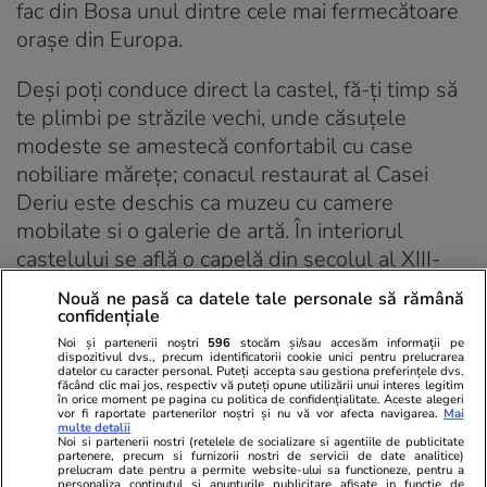
fac din Bosa unul dintre cele mai fermecătoare
orașe din Europa.
Deși poți conduce direct la castel, fă-ți timp să
te plimbi pe străzile vechi, unde căsuțele
modeste se amestecă confortabil cu case
nobiliare mărețe; conacul restaurat al Casei
Deriu este deschis ca muzeu cu camere
mobilate si o galerie de artă. În interiorul
castelului se află o capelă din secolul al XIII-
lea, unde ar trebui să vezi ciclul neobișnuit de
Nouă ne pasă ca datele tale personale să rămână
fresce din secolul al XIV-lea.
confidențiale
Noi și partenerii noștri
596
stocăm și/sau accesăm informații pe
dispozitivul dvs., precum identificatorii cookie unici pentru prelucrarea
Drumul de coastă de la nord de la Bosa la
datelor cu caracter personal. Puteți accepta sau gestiona preferințele dvs.
făcând clic mai jos, respectiv vă puteți opune utilizării unui interes legitim
Alghero este spectaculos, în ciuda înălțimii sale
în orice moment pe pagina cu politica de confidențialitate. Aceste alegeri
vor fi raportate partenerilor noștri și nu vă vor afecta navigarea.
Mai
deasupra mării pe alocuri.
multe detalii
Noi si partenerii nostri (retelele de socializare si agentiile de publicitate
partenere, precum si furnizorii nostri de servicii de date analitice)
Castelsardo
prelucram date pentru a permite website-ului sa functioneze, pentru a
personaliza continutul si anunturile publicitare afisate in functie de