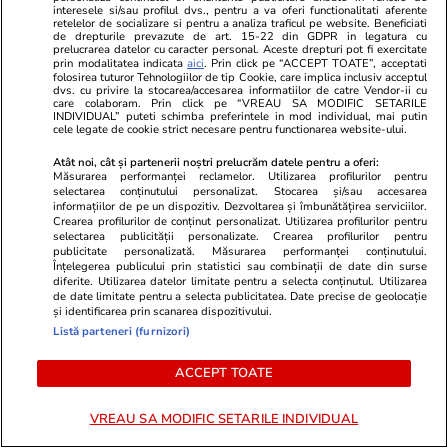
interesele si/sau profilul dvs., pentru a va oferi functionalitati aferente
Pe cât de atrăgător este micul oraș-port, cu
retelelor de socializare si pentru a analiza traficul pe website. Beneficiati
de drepturile prevazute de art. 15-22 din GDPR in legatura cu
casele sale pastelate urcând pe deal, el
prelucrarea datelor cu caracter personal. Aceste drepturi pot fi exercitate
prin modalitatea indicata
aici
. Prin click pe “ACCEPT TOATE”, acceptati
pălește în comparație cu satul medieval din
folosirea tuturor Tehnologiilor de tip Cookie, care implica inclusiv acceptul
dvs. cu privire la stocarea/accesarea informatiilor de catre Vendor-ii cu
interiorul zidurilor de deasupra. În vârf se află
care colaboram. Prin click pe “VREAU SA MODIFIC SETARILE
INDIVIDUAL” puteti schimba preferintele in mod individual, mai putin
un castel din secolul al XII-lea, cu un muzeu
cele legate de cookie strict necesare pentru functionarea website-ului.
care explorează specialitatea meșteșugărească
Atât noi, cât și partenerii noștri prelucrăm datele pentru a oferi:
locală a fabricării de coșuri.
Măsurarea performanței reclamelor. Utilizarea profilurilor pentru
selectarea conținutului personalizat. Stocarea și/sau accesarea
informațiilor de pe un dispozitiv. Dezvoltarea și îmbunătățirea serviciilor.
Crearea profilurilor de conținut personalizat. Utilizarea profilurilor pentru
Străzile înguste din jurul castelului șerpuiesc
selectarea publicității personalizate. Crearea profilurilor pentru
abrupt pe deal, transformându-se în trepte în
publicitate personalizată. Măsurarea performanței conținutului.
Înțelegerea publicului prin statistici sau combinații de date din surse
punctele cele mai abrupte, iar în uși, este
diferite. Utilizarea datelor limitate pentru a selecta conținutul. Utilizarea
de date limitate pentru a selecta publicitatea. Date precise de geolocație
posibil să vedeți femei țesând coșuri cu desene
și identificarea prin scanarea dispozitivului.
complicate. Priveliștile din vârf se extind în
Listă parteneri (furnizori)
ambele direcții de-a lungul coastei și până în
ACCEPT TOATE
Corsica.
VREAU SA MODIFIC SETARILE INDIVIDUAL
Domul, în mica piață de dedesubt, are una