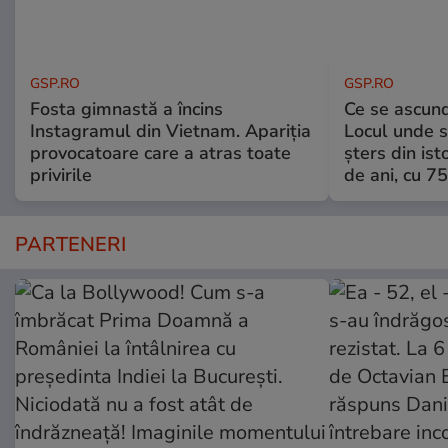
GSP.RO
GSP.RO
Fosta gimnastă a încins
Ce se ascund
Instagramul din Vietnam. Apariția
Locul unde s-
provocatoare care a atras toate
șters din ist
privirile
de ani, cu 7
PARTENERI