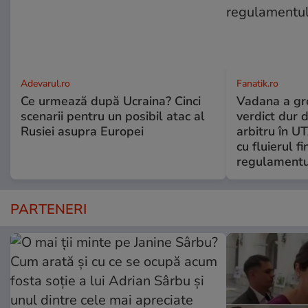
Adevarul.ro
Fanatik.ro
Ce urmează după Ucraina? Cinci
Vadana a greș
scenarii pentru un posibil atac al
verdict dur 
Rusiei asupra Europei
arbitru în U
cu fluierul f
regulamentul
PARTENERI