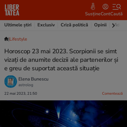
Susține
Cont
Caută
Ultimele știri
Exclusiv
Criză politică
Opinii
Video
|
Lifestyle
Horoscop 23 mai 2023. Scorpionii se simt
vizați de anumite decizii ale partenerilor și
e greu de suportat această situație
Elena Bunescu
astrolog
22 mai 2023, 21:50
Comentează