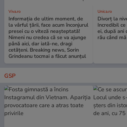
Viva.ro
Unica.ro
Informația de ultim moment, de
Divorț la nive
la vârful țării, face acum înconjurul
Incredibil ce
presei cu o viteză neașteptată!
ei, după ani 
Nimeni nu credea că se va ajunge
rău când mă
până aici, dar iată-ne, dragi
cetățeni. Breaking news, Sorin
Grindeanu tocmai a făcut anunțul
GSP