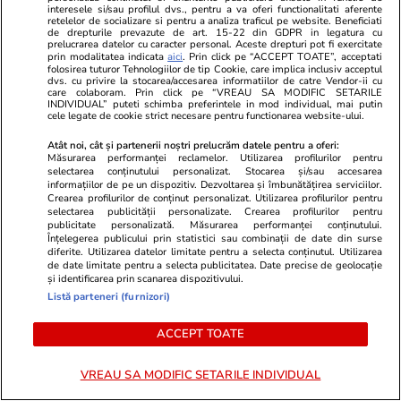
interesele si/sau profilul dvs., pentru a va oferi functionalitati aferente
retelelor de socializare si pentru a analiza traficul pe website. Beneficiati
de drepturile prevazute de art. 15-22 din GDPR in legatura cu
Politică
15:14
prelucrarea datelor cu caracter personal. Aceste drepturi pot fi exercitate
prin modalitatea indicata
aici
. Prin click pe “ACCEPT TOATE”, acceptati
folosirea tuturor Tehnologiilor de tip Cookie, care implica inclusiv acceptul
dvs. cu privire la stocarea/accesarea informatiilor de catre Vendor-ii cu
Ciprian Ciucu, despre „bombele
care colaboram. Prin click pe “VREAU SA MODIFIC SETARILE
bugetare” de 20 de ani de la
INDIVIDUAL” puteti schimba preferintele in mod individual, mai putin
cele legate de cookie strict necesare pentru functionarea website-ului.
Primăria Capitalei: „Acoperi o
gaură, apare alta”
Atât noi, cât și partenerii noștri prelucrăm datele pentru a oferi:
Măsurarea performanței reclamelor. Utilizarea profilurilor pentru
selectarea conținutului personalizat. Stocarea și/sau accesarea
informațiilor de pe un dispozitiv. Dezvoltarea și îmbunătățirea serviciilor.
Crearea profilurilor de conținut personalizat. Utilizarea profilurilor pentru
selectarea publicității personalizate. Crearea profilurilor pentru
publicitate personalizată. Măsurarea performanței conținutului.
PARTENERI
Înțelegerea publicului prin statistici sau combinații de date din surse
diferite. Utilizarea datelor limitate pentru a selecta conținutul. Utilizarea
de date limitate pentru a selecta publicitatea. Date precise de geolocație
și identificarea prin scanarea dispozitivului.
Listă parteneri (furnizori)
ACCEPT TOATE
VREAU SA MODIFIC SETARILE INDIVIDUAL