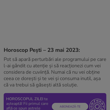
Horoscop Pești – 23 mai 2023:
Pot să apară perturbări ale programului pe care
l-ai gândit cu atenție și să reacționezi cum vei
considera de cuviință. Numai că nu vei obține
ceea ce dorești și te vei și consuma inutil, așa
că va trebui să găsești altă soluție.
HOROSCOPUL ZILEI
te
așteaptă! Fii primul care
ABONEAZĂ-TE
află ce spun astrele