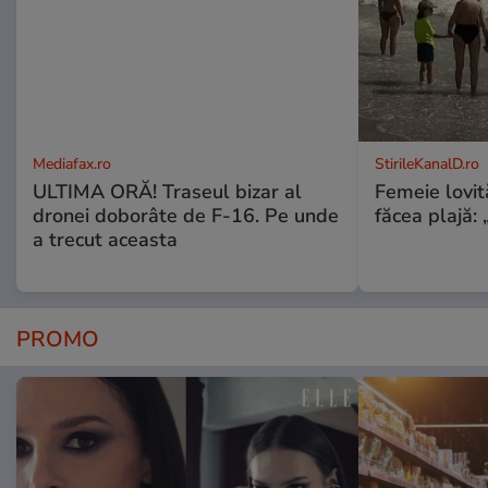
Mediafax.ro
StirileKanalD.ro
ULTIMA ORĂ! Traseul bizar al
Femeie lovit
dronei doborâte de F-16. Pe unde
făcea plajă: „
a trecut aceasta
PROMO