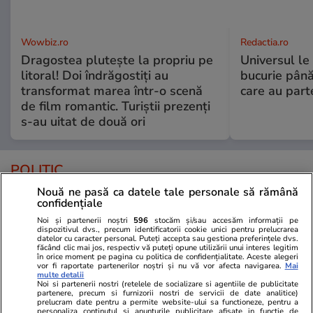
Wowbiz.ro
Redactia.ro
Dragostea plutește la propriu pe
Universul le
litoral! Doi îndrăgostiți au
bucurie până
transformat marea într-o scenă
care au part
de film romantic. Turiștii prezenți
s-au uitat de două ori
POLITIC
Nouă ne pasă ca datele tale personale să rămână
Politică
21:00
confidențiale
Noi și partenerii noștri
596
stocăm și/sau accesăm informații pe
Analiză
Marii câștigători ai legii
dispozitivul dvs., precum identificatorii cookie unici pentru prelucrarea
datelor cu caracter personal. Puteți accepta sau gestiona preferințele dvs.
salarizării unitare:
făcând clic mai jos, respectiv vă puteți opune utilizării unui interes legitim
în orice moment pe pagina cu politica de confidențialitate. Aceste alegeri
parlamentarii. Lefuri mărite în
vor fi raportate partenerilor noștri și nu vă vor afecta navigarea.
Mai
următorii ani cu sume cuprinse
multe detalii
Noi si partenerii nostri (retelele de socializare si agentiile de publicitate
în 5.000 și 7.000 de lei
partenere, precum si furnizorii nostri de servicii de date analitice)
prelucram date pentru a permite website-ului sa functioneze, pentru a
personaliza continutul si anunturile publicitare afisate in functie de