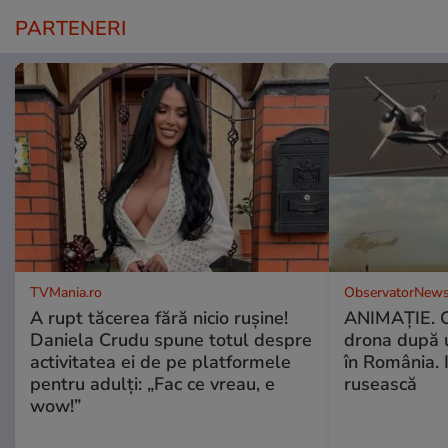
PARTENERI
TVMania.ro
ObservatorNews
A rupt tăcerea fără nicio rușine!
ANIMAŢIE. C
Daniela Crudu spune totul despre
drona după 
activitatea ei de pe platformele
în România. In
pentru adulți: „Fac ce vreau, e
rusească
wow!”