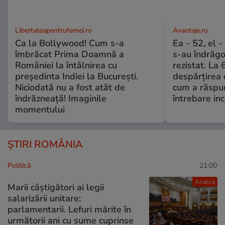
Libertateapentrufemei.ro
Avantaje.ro
Ca la Bollywood! Cum s-a
Ea - 52, el 
îmbrăcat Prima Doamnă a
s-au îndrăgos
României la întâlnirea cu
rezistat. La 
președinta Indiei la București.
despărțirea 
Niciodată nu a fost atât de
cum a răspu
îndrăzneață! Imaginile
întrebare i
momentului
ȘTIRI ROMÂNIA
Politică
21:00
Analiză
Marii câștigători ai legii
salarizării unitare:
parlamentarii. Lefuri mărite în
următorii ani cu sume cuprinse