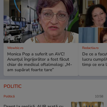
Wowbiz.ro
Redactia.ro
Monica Pop a suferit un AVC!
De ce a fac
Anunțul îngrijorător a fost făcut
lucru cumplit
chiar de medicul oftalmolog: „M-
timp ce era 
am supărat foarte tare”
POLITIC
Politică
10:58
Drept la replică. AUR arată cu