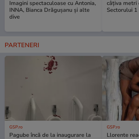
Imagini spectaculoase cu Antonia,
câțiva metri
INNA, Bianca Drăgușanu și alte
Sectorului 1
dive
PARTENERI
GSP.ro
GSP.ro
Pagube încă de la inaugurare la
Llorente rea