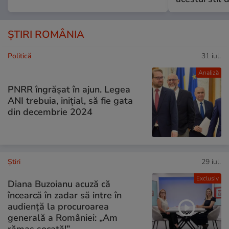
ȘTIRI ROMÂNIA
Politică
31 iul.
Analiză
PNRR îngrășat în ajun. Legea
ANI trebuia, inițial, să fie gata
din decembrie 2024
Ştiri
29 iul.
Exclusiv
Diana Buzoianu acuză că
încearcă în zadar să intre în
audiență la procuroarea
generală a României: „Am
rămas șocată!”