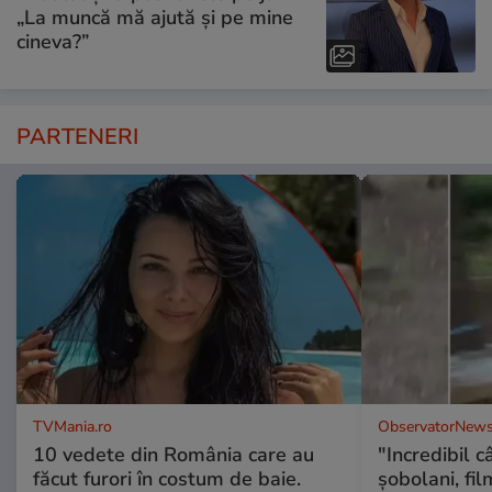
„La muncă mă ajută și pe mine
cineva?”
PARTENERI
TVMania.ro
ObservatorNews
10 vedete din România care au
"Incredibil c
făcut furori în costum de baie.
șobolani, fi