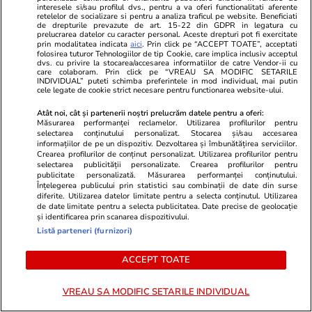
perioada 1 – 7 august 2026. Venus va intra în
interesele si/sau profilul dvs., pentru a va oferi functionalitati aferente
retelelor de socializare si pentru a analiza traficul pe website. Beneficiati
zodia Balanței
de drepturile prevazute de art. 15-22 din GDPR in legatura cu
prelucrarea datelor cu caracter personal. Aceste drepturi pot fi exercitate
prin modalitatea indicata
aici
. Prin click pe “ACCEPT TOATE”, acceptati
folosirea tuturor Tehnologiilor de tip Cookie, care implica inclusiv acceptul
dvs. cu privire la stocarea/accesarea informatiilor de catre Vendor-ii cu
care colaboram. Prin click pe “VREAU SA MODIFIC SETARILE
INDIVIDUAL” puteti schimba preferintele in mod individual, mai putin
cele legate de cookie strict necesare pentru functionarea website-ului.
Atât noi, cât și partenerii noștri prelucrăm datele pentru a oferi:
Măsurarea performanței reclamelor. Utilizarea profilurilor pentru
selectarea conținutului personalizat. Stocarea și/sau accesarea
informațiilor de pe un dispozitiv. Dezvoltarea și îmbunătățirea serviciilor.
Crearea profilurilor de conținut personalizat. Utilizarea profilurilor pentru
selectarea publicității personalizate. Crearea profilurilor pentru
publicitate personalizată. Măsurarea performanței conținutului.
Înțelegerea publicului prin statistici sau combinații de date din surse
diferite. Utilizarea datelor limitate pentru a selecta conținutul. Utilizarea
de date limitate pentru a selecta publicitatea. Date precise de geolocație
și identificarea prin scanarea dispozitivului.
Lifestyle
16:34
Lifestyle
Listă parteneri (furnizori)
Orcile sunt prădători de temut,
De ce să nu 
dar fug imediat când dau de acest
cu șlapi. Un
ACCEPT TOATE
animal. Misterul pe care
întâmplă în 
VREAU SA MODIFIC SETARILE INDIVIDUAL
cercetătorii încearcă să-l explice