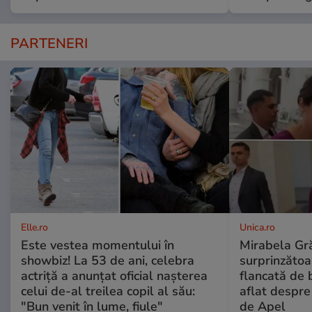
PARTENERI
Elle.ro
Unica.ro
Este vestea momentului în
Mirabela Gră
showbiz! La 53 de ani, celebra
surprinzătoar
actriță a anunțat oficial nașterea
flancată de 
celui de-al treilea copil al său:
aflat despre
"Bun venit în lume, fiule"
de Apel