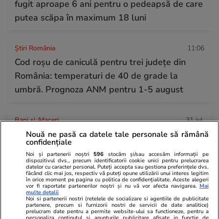
fugit aproape 6 ani pentru o pedeapsă de care
putea scăpa în maximum 18 luni
Știri România
11:06
Cod roșu de caniculă pentru trei județe din
România: temperaturi de 40 de grade la
umbră. Prognoza ANM pentru 1-5 august
Bani și Afaceri
31 iul.
Ce se schimbă de la 1 august 2026 în
Nouă ne pasă ca datele tale personale să rămână
confidențiale
România. Buletinele vechi devin excepție,
Noi și partenerii noștri
596
stocăm și/sau accesăm informații pe
reguli noi la pensii și taxe pe drumuri
dispozitivul dvs., precum identificatorii cookie unici pentru prelucrarea
datelor cu caracter personal. Puteți accepta sau gestiona preferințele dvs.
făcând clic mai jos, respectiv vă puteți opune utilizării unui interes legitim
în orice moment pe pagina cu politica de confidențialitate. Aceste alegeri
vor fi raportate partenerilor noștri și nu vă vor afecta navigarea.
Mai
Horoscop
31 iul.
multe detalii
Noi si partenerii nostri (retelele de socializare si agentiile de publicitate
Horoscop Urania | Previziuni astrologice pentru
partenere, precum si furnizorii nostri de servicii de date analitice)
prelucram date pentru a permite website-ului sa functioneze, pentru a
personaliza continutul si anunturile publicitare afisate in functie de