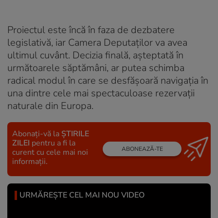
Proiectul este încă în faza de dezbatere
legislativă, iar Camera Deputaților va avea
ultimul cuvânt. Decizia finală, așteptată în
următoarele săptămâni, ar putea schimba
radical modul în care se desfășoară navigația în
una dintre cele mai spectaculoase rezervații
naturale din Europa.
Abonați-vă la
ȘTIRILE
ZILEI
pentru a fi la
ABONEAZĂ-TE
curent cu cele mai noi
informații.
URMĂREȘTE CEL MAI NOU VIDEO