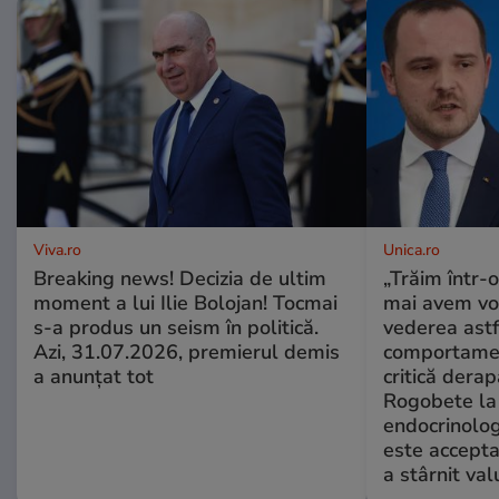
Viva.ro
Unica.ro
Breaking news! Decizia de ultim
„Trăim într-
moment a lui Ilie Bolojan! Tocmai
mai avem vo
s-a produs un seism în politică.
vederea astf
Azi, 31.07.2026, premierul demis
comportamen
a anunțat tot
critică derap
Rogobete la
endocrinolog
este accepta
a stârnit valu