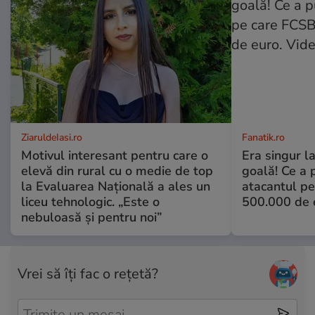
ZiaruldeIasi.ro
Fanatik.ro
Motivul interesant pentru care o
Era singur l
elevă din rural cu o medie de top
goală! Ce a 
la Evaluarea Națională a ales un
atacantul pe
liceu tehnologic. „Este o
500.000 de 
nebuloasă și pentru noi”
Vrei să îți fac o rețetă?