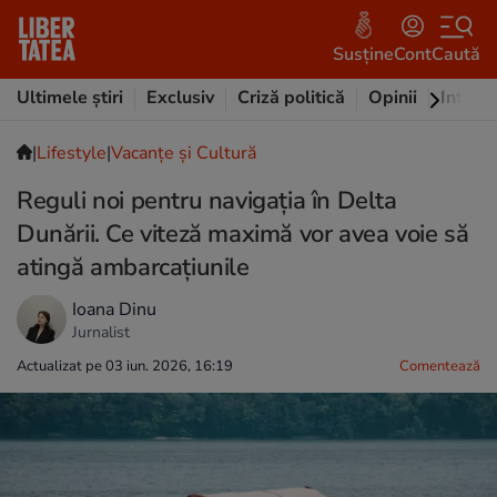
Susține
Cont
Caută
Ultimele știri
Exclusiv
Criză politică
Opinii
Intervi
|
Lifestyle
|
Vacanțe și Cultură
Reguli noi pentru navigația în Delta
Dunării. Ce viteză maximă vor avea voie să
atingă ambarcațiunile
Ioana Dinu
Jurnalist
Actualizat pe 03 iun. 2026, 16:19
Comentează