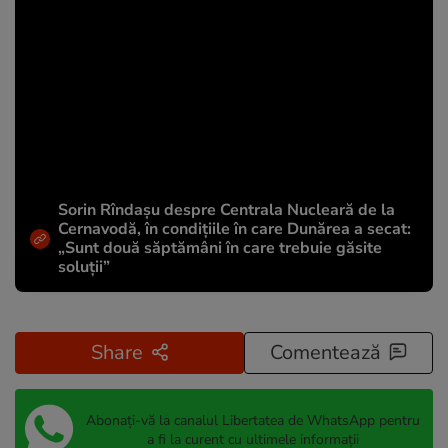
Sorin Rîndașu despre Centrala Nucleară de la
Cernavodă, în condițiile în care Dunărea a secat:
„Sunt două săptămâni în care trebuie găsite
soluții”
Share
Comentează
Abonați-vă la canalul Libertatea de WhatsApp pentru
a fi la curent cu ultimele informații