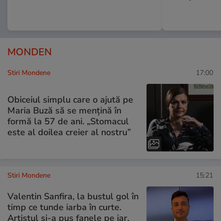
MONDEN
Stiri Mondene
17:00
Obiceiul simplu care o ajută pe
Maria Buză să se mențină în
formă la 57 de ani. „Stomacul
este al doilea creier al nostru”
Stiri Mondene
15:21
Valentin Sanfira, la bustul gol în
timp ce tunde iarba în curte.
Artistul și-a pus fanele pe jar.