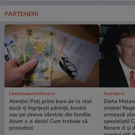
PARTENERI
Libertateapentrufemei.ro
Avantaje.ro
Atenție! Poți primi bani de la stat
Dieta Melan
dacă-ți îngrijești părinții, bunicii
oricine! Regi
sau pe cineva vârstnic din familie.
urmează zilni
Acum s-a decis! Cum trebuie să
specialiști! 
procedezi
fiecare zi și 
acestui stil 