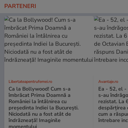
PARTENERI
Libertateapentrufemei.ro
Avantaje.ro
Ca la Bollywood! Cum s-a
Ea - 52, el 
îmbrăcat Prima Doamnă a
s-au îndrăgos
României la întâlnirea cu
rezistat. La 
președinta Indiei la București.
despărțirea 
Niciodată nu a fost atât de
cum a răspu
îndrăzneață! Imaginile
întrebare i
momentului