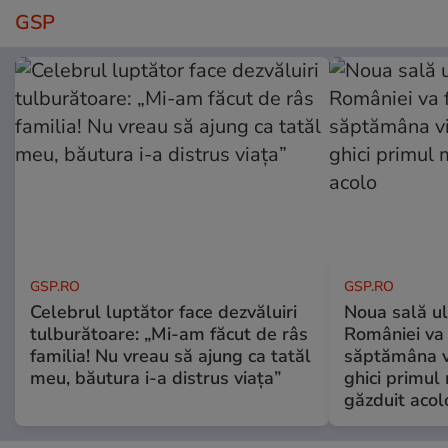
GSP
GSP.RO
GSP.RO
Celebrul luptător face dezvăluiri
Noua sală u
tulburătoare: „Mi-am făcut de râs
României va 
familia! Nu vreau să ajung ca tatăl
săptămâna vi
meu, băutura i-a distrus viața”
ghici primul 
găzduit acol