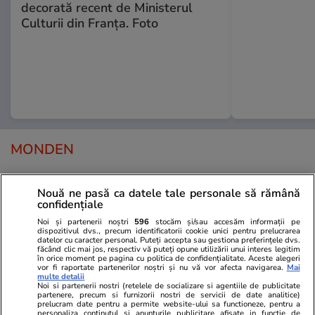
decorată recent de Ministerul
Culturii din Franța. Foto
MONDEN
Stiri Mondene
13:59
Nouă ne pasă ca datele tale personale să rămână
confidențiale
Adina Halas a învățat să
Noi și partenerii noștri
596
stocăm și/sau accesăm informații pe
meargă pe bicicletă la 46 de
dispozitivul dvs., precum identificatorii cookie unici pentru prelucrarea
datelor cu caracter personal. Puteți accepta sau gestiona preferințele dvs.
ani: „Primul pas nu trebuie să
făcând clic mai jos, respectiv vă puteți opune utilizării unui interes legitim
în orice moment pe pagina cu politica de confidențialitate. Aceste alegeri
fie perfect”
vor fi raportate partenerilor noștri și nu vă vor afecta navigarea.
Mai
multe detalii
Noi si partenerii nostri (retelele de socializare si agentiile de publicitate
partenere, precum si furnizorii nostri de servicii de date analitice)
prelucram date pentru a permite website-ului sa functioneze, pentru a
personaliza continutul si anunturile publicitare afisate in functie de