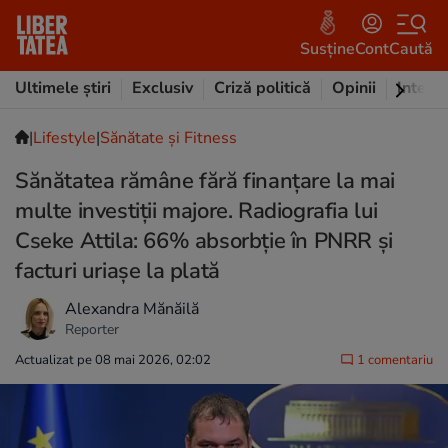
Susține
Cont
Caută
Ultimele știri
Exclusiv
Criză politică
Opinii
Intervi
|
Lifestyle
|
Sănătate și Fitness
Sănătatea rămâne fără finanțare la mai
multe investiții majore. Radiografia lui
Cseke Attila: 66% absorbție în PNRR și
facturi uriașe la plată
Alexandra Mănăilă
Reporter
Actualizat pe 08 mai 2026, 02:02
1 comentariu