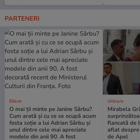
PARTENERI
Elle.ro
Unica.ro
O mai ții minte pe Janine Sârbu?
Mirabela Gră
Cum arată și cu ce se ocupă acum
surprinzătoar
fosta soție a lui Adrian Sârbu și
flancată de 
unul dintre cele mai apreciate
aflat despre
modele din anii 90. A fost
de Apel