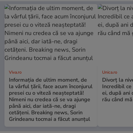
Viva.ro
Unica.ro
Informația de ultim moment, de
Divorț la nive
la vârful țării, face acum înconjurul
Incredibil ce
presei cu o viteză neașteptată!
ei, după ani 
Nimeni nu credea că se va ajunge
rău când mă
până aici, dar iată-ne, dragi
cetățeni. Breaking news, Sorin
Grindeanu tocmai a făcut anunțul