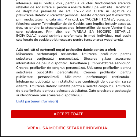
interesele si/sau profilul dvs., pentru a va oferi functionalitati aferente
Stiri Mondene
13:36
retelelor de socializare si pentru a analiza traficul pe website. Beneficiati
de drepturile prevazute de art. 15-22 din GDPR in legatura cu
prelucrarea datelor cu caracter personal. Aceste drepturi pot fi exercitate
prin modalitatea indicata
aici
. Prin click pe “ACCEPT TOATE”, acceptati
Vedete din România care nu au
folosirea tuturor Tehnologiilor de tip Cookie, care implica inclusiv acceptul
studii superioare. Și-au
dvs. cu privire la stocarea/accesarea informatiilor de catre Vendor-ii cu
care colaboram. Prin click pe “VREAU SA MODIFIC SETARILE
construit cariere de succes fără
INDIVIDUAL” puteti schimba preferintele in mod individual, mai putin
cele legate de cookie strict necesare pentru functionarea website-ului.
diplomă
Atât noi, cât și partenerii noștri prelucrăm datele pentru a oferi:
Măsurarea performanței reclamelor. Utilizarea profilurilor pentru
selectarea conținutului personalizat. Stocarea și/sau accesarea
informațiilor de pe un dispozitiv. Dezvoltarea și îmbunătățirea serviciilor.
Crearea profilurilor de conținut personalizat. Utilizarea profilurilor pentru
PARTENERI
selectarea publicității personalizate. Crearea profilurilor pentru
publicitate personalizată. Măsurarea performanței conținutului.
Înțelegerea publicului prin statistici sau combinații de date din surse
diferite. Utilizarea datelor limitate pentru a selecta conținutul. Utilizarea
de date limitate pentru a selecta publicitatea. Date precise de geolocație
și identificarea prin scanarea dispozitivului.
Listă parteneri (furnizori)
ACCEPT TOATE
VREAU SA MODIFIC SETARILE INDIVIDUAL