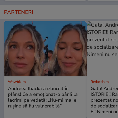
PARTENERI
Wowbiz.ro
Redactia.ro
Andreea Ibacka a izbucnit în
Gata! Andre
plâns! Ce a emoționat-o până la
ISTORIE!! Ra
lacrimi pe vedetă: „Nu-mi mai e
prezentat no
rușine să fiu vulnerabilă”
de socializa
E!! Nimeni nu