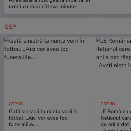
Anastasia a fost găsită moartă, în
urmă cu doar câteva minute
GSP
GSP.RO
GSP.RO
Gafă sinistră la nunta verii în
„E România o
fotbal: „Aici vor avea loc
Italianul car
funeraliile....
de ani a dat 
„Aveți niște î