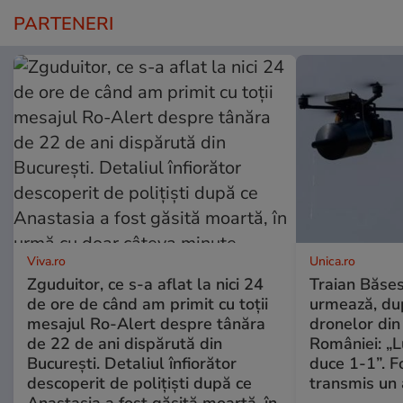
PARTENERI
Viva.ro
Unica.ro
Zguduitor, ce s-a aflat la nici 24
Traian Băses
de ore de când am primit cu toții
urmează, du
mesajul Ro-Alert despre tânăra
dronelor din 
de 22 de ani dispărută din
României: „L
București. Detaliul înfiorător
duce 1-1”. F
descoperit de polițiști după ce
transmis un 