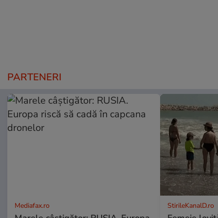
PARTENERI
Mediafax.ro
StirileKanalD.ro
Marele câștigător: RUSIA. Europa
Femeie lovit