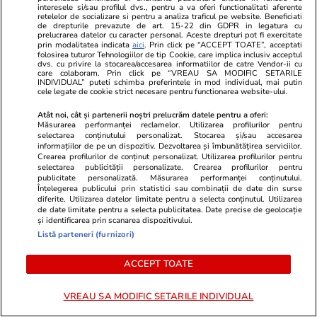
interesele si/sau profilul dvs., pentru a va oferi functionalitati aferente
retelelor de socializare si pentru a analiza traficul pe website. Beneficiati
de drepturile prevazute de art. 15-22 din GDPR in legatura cu
prelucrarea datelor cu caracter personal. Aceste drepturi pot fi exercitate
PARTENERI
prin modalitatea indicata
aici
. Prin click pe “ACCEPT TOATE”, acceptati
folosirea tuturor Tehnologiilor de tip Cookie, care implica inclusiv acceptul
dvs. cu privire la stocarea/accesarea informatiilor de catre Vendor-ii cu
care colaboram. Prin click pe “VREAU SA MODIFIC SETARILE
INDIVIDUAL” puteti schimba preferintele in mod individual, mai putin
cele legate de cookie strict necesare pentru functionarea website-ului.
Atât noi, cât și partenerii noștri prelucrăm datele pentru a oferi:
Măsurarea performanței reclamelor. Utilizarea profilurilor pentru
selectarea conținutului personalizat. Stocarea și/sau accesarea
informațiilor de pe un dispozitiv. Dezvoltarea și îmbunătățirea serviciilor.
Crearea profilurilor de conținut personalizat. Utilizarea profilurilor pentru
selectarea publicității personalizate. Crearea profilurilor pentru
publicitate personalizată. Măsurarea performanței conținutului.
Înțelegerea publicului prin statistici sau combinații de date din surse
diferite. Utilizarea datelor limitate pentru a selecta conținutul. Utilizarea
de date limitate pentru a selecta publicitatea. Date precise de geolocație
și identificarea prin scanarea dispozitivului.
Fanatik.ro
Spotmedia.ro
Listă parteneri (furnizori)
Un fotbalist român, suspectat de
Cum ne prost
fraudă de 3,5 milioane de euro
propriu! Ce-
ACCEPT TOATE
prin intermediul unor site-uri de
de știință
matrimoniale
VREAU SA MODIFIC SETARILE INDIVIDUAL