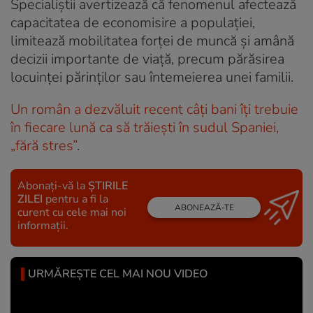
Specialiștii avertizează că fenomenul afectează
capacitatea de economisire a populației,
limitează mobilitatea forței de muncă și amână
decizii importante de viață, precum părăsirea
locuinței părinților sau întemeierea unei familii.
Un român a dezvăluit recent câți bani îți trebuie
în fiecare lună ca să trăiești în sudul Spaniei,
„fără stres”
.
Abonați-vă la
ȘTIRILE
ZILEI
pentru a fi la
ABONEAZĂ-TE
curent cu cele mai noi
informații.
URMĂREȘTE CEL MAI NOU VIDEO