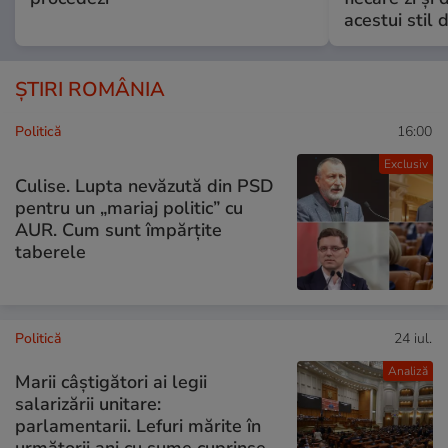
acestui stil 
ȘTIRI ROMÂNIA
Politică
16:00
Exclusiv
Culise. Lupta nevăzută din PSD
pentru un „mariaj politic” cu
AUR. Cum sunt împărțite
taberele
Politică
24 iul.
Analiză
Marii câștigători ai legii
salarizării unitare:
parlamentarii. Lefuri mărite în
următorii ani cu sume cuprinse