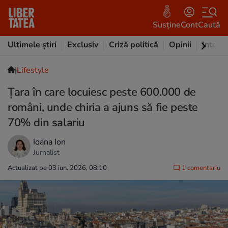
Susține
Cont
Caută
Ultimele știri
Exclusiv
Criză politică
Opinii
Intervi
|
Lifestyle
Țara în care locuiesc peste 600.000 de
români, unde chiria a ajuns să fie peste
70% din salariu
Ioana Ion
Jurnalist
Actualizat pe 03 iun. 2026, 08:10
1 comentariu