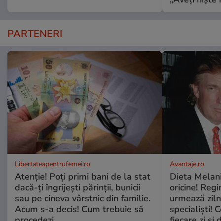
PARTENERI
Libertateapentrufemei.ro
Avantaje.ro
Atenție! Poți primi bani de la stat
Dieta Melan
dacă-ți îngrijești părinții, bunicii
oricine! Regi
sau pe cineva vârstnic din familie.
urmează zilni
Acum s-a decis! Cum trebuie să
specialiști! 
procedezi
fiecare zi și 