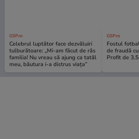
GSP.ro
GSP.ro
Celebrul luptător face dezvăluiri
Fostul fotba
tulburătoare: „Mi-am făcut de râs
de fraudă cu 
familia! Nu vreau să ajung ca tatăl
Profit de 3,
meu, băutura i-a distrus viața”