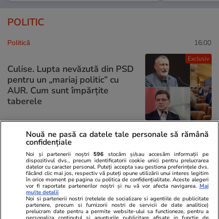
POLITIC
Politică
16:00
Exclusiv
Culise. Lupta nevăzută din PSD
pentru un „mariaj politic” cu
AUR. Cum sunt împărțite
taberele
Nouă ne pasă ca datele tale personale să rămână
confidențiale
Politică
25 iul.
Noi și partenerii noștri
596
stocăm și/sau accesăm informații pe
Mutarea prin care AUR, S.O.S. și
dispozitivul dvs., precum identificatorii cookie unici pentru prelucrarea
datelor cu caracter personal. Puteți accepta sau gestiona preferințele dvs.
POT au făcut front comun în
făcând clic mai jos, respectiv vă puteți opune utilizării unui interes legitim
opoziție împotriva legii care
în orice moment pe pagina cu politica de confidențialitate. Aceste alegeri
vor fi raportate partenerilor noștri și nu vă vor afecta navigarea.
Mai
permite Armatei să doboare
multe detalii
Noi si partenerii nostri (retelele de socializare si agentiile de publicitate
dronele neautorizate. CCR a
partenere, precum si furnizorii nostri de servicii de date analitice)
tranșat definitiv disputa
prelucram date pentru a permite website-ului sa functioneze, pentru a
personaliza continutul si anunturile publicitare afisate in functie de