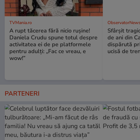
TVMania.ro
ObservatorNews
A rupt tăcerea fără nicio rușine!
Sfârşit tragi
Daniela Crudu spune totul despre
de ani din C
activitatea ei de pe platformele
dispărută pr
pentru adulți: „Fac ce vreau, e
ucisă de tre
wow!”
PARTENERI