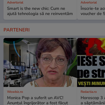
Advertorial
Advertorial
Smart is the new chic: Cum ne
Înscrie-te ac
ajută tehnologia să ne reinventăm
voucher de 5
PARTENERI
Wowbiz.ro
Redactia.ro
Monica Pop a suferit un AVC!
Horoscop 3 
Anunțul îngrijorător a fost făcut
a săptămânii