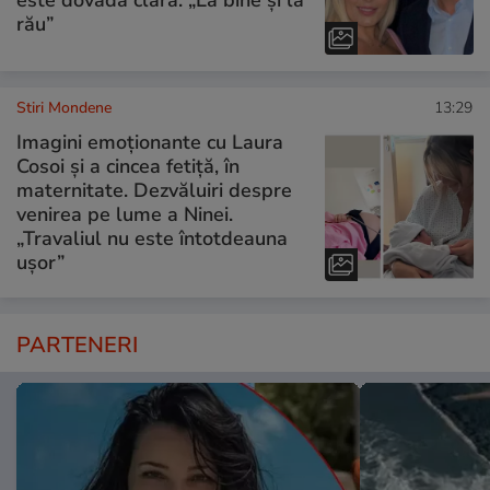
este dovada clară. „La bine și la
rău”
Stiri Mondene
13:29
Imagini emoționante cu Laura
Cosoi și a cincea fetiță, în
maternitate. Dezvăluiri despre
venirea pe lume a Ninei.
„Travaliul nu este întotdeauna
ușor”
PARTENERI