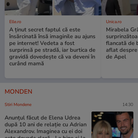
Elle.ro
Unica.ro
A ținut secret faptul că este
Mirabela Gră
însărcinată însă imaginile au ajuns
surprinzătoar
pe internet! Vedeta a fost
flancată de 
surprinsă pe stradă, iar burtica de
aflat despre
gravidă dovedește că va deveni în
de Apel
curând mamă
MONDEN
Stiri Mondene
14:30
Anunțul făcut de Elena Udrea
după 10 ani de relație cu Adrian
Alexandrov. Imaginea cu ei doi