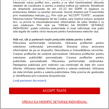
elevă din rural cu o medie de top
nas lui Denni
interesele si/sau profilul dvs., pentru a va oferi functionalitati aferente
retelelor de socializare si pentru a analiza traficul pe website. Beneficiati
la Evaluarea Națională a ales un
dizgrație la 
de drepturile prevazute de art. 15-22 din GDPR in legatura cu
liceu tehnologic. „Este o
prelucrarea datelor cu caracter personal. Aceste drepturi pot fi exercitate
prin modalitatea indicata
aici
. Prin click pe “ACCEPT TOATE”, acceptati
nebuloasă și pentru noi”
folosirea tuturor Tehnologiilor de tip Cookie, care implica inclusiv acceptul
dvs. cu privire la stocarea/accesarea informatiilor de catre Vendor-ii cu
care colaboram. Prin click pe “VREAU SA MODIFIC SETARILE
INDIVIDUAL” puteti schimba preferintele in mod individual, mai putin
cele legate de cookie strict necesare pentru functionarea website-ului.
ULTIMELE ȘTIRI
Atât noi, cât și partenerii noștri prelucrăm datele pentru a oferi:
Măsurarea performanței reclamelor. Utilizarea profilurilor pentru
selectarea conținutului personalizat. Stocarea și/sau accesarea
informațiilor de pe un dispozitiv. Dezvoltarea și îmbunătățirea serviciilor.
Știri Locale
15:03
Crearea profilurilor de conținut personalizat. Utilizarea profilurilor pentru
O combină a căzut de pe platforma unui TIR și
selectarea publicității personalizate. Crearea profilurilor pentru
publicitate personalizată. Măsurarea performanței conținutului.
a blocat DN6 din Caraș-Severin: „Dacă murea
Înțelegerea publicului prin statistici sau combinații de date din surse
diferite. Utilizarea datelor limitate pentru a selecta conținutul. Utilizarea
careva”
de date limitate pentru a selecta publicitatea. Date precise de geolocație
și identificarea prin scanarea dispozitivului.
Listă parteneri (furnizori)
Știri România
14:55
ACCEPT TOATE
Fermierii nu mai găsesc muncitori români
calificați pentru utilaje agricole și angajează
VREAU SA MODIFIC SETARILE INDIVIDUAL
lucrători din afara Uniunii Europene