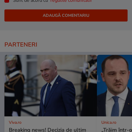
Sunt de acord cu
regulile comunitatii
PARTENERI
Viva.ro
Unica.ro
Breaking news! Decizia de ultim
„Trăim într-