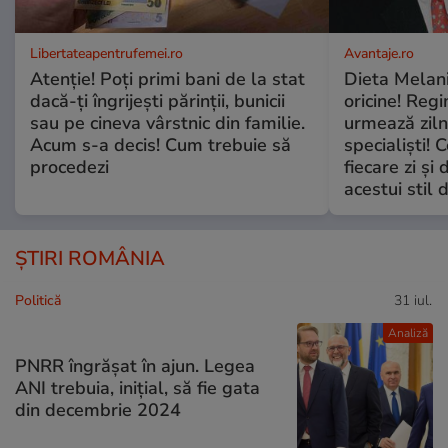
Libertateapentrufemei.ro
Avantaje.ro
Atenție! Poți primi bani de la stat
Dieta Melan
dacă-ți îngrijești părinții, bunicii
oricine! Regi
sau pe cineva vârstnic din familie.
urmează zilni
Acum s-a decis! Cum trebuie să
specialiști! 
procedezi
fiecare zi și 
acestui stil 
ȘTIRI ROMÂNIA
Politică
31 iul.
Analiză
PNRR îngrășat în ajun. Legea
ANI trebuia, inițial, să fie gata
din decembrie 2024