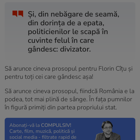
Și, din nebăgare de seamă,
din dorința de a epata,
politicienilor le scapă în
cuvinte felul în care
gândesc: divizator.
Să arunce cineva prosopul pentru Florin Cîțu și
pentru toți cei care gândesc așa!
Să arunce cineva prosopul, fiindcă România e la
podea, tot mai plină de sânge. În faţa pumnilor
în figură primiţi din partea propriului stat.
Abonați-vă la
COMPULSIV!
Carte, film, muzică, politică și
social media - filtrate rapid de