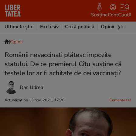
Susține
Cont
Caută
Ultimele știri
Exclusiv
Criză politică
Opinii
Intervi
|
Opinii
Românii nevaccinaţi plătesc impozite
statului. De ce premierul Cîțu susține că
testele lor ar fi achitate de cei vaccinați?
Dan Udrea
Actualizat pe 13 nov. 2021, 17:28
Comentează