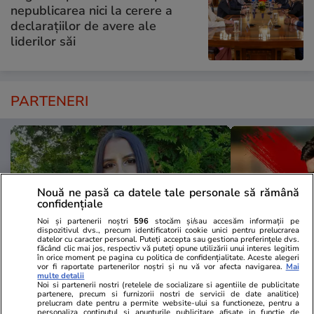
nepublicarea nici la cerere a
declarațiilor de avere ale
liderilor săi
PARTENERI
Nouă ne pasă ca datele tale personale să rămână
confidențiale
Noi și partenerii noștri
596
stocăm și/sau accesăm informații pe
dispozitivul dvs., precum identificatorii cookie unici pentru prelucrarea
datelor cu caracter personal. Puteți accepta sau gestiona preferințele dvs.
făcând clic mai jos, respectiv vă puteți opune utilizării unui interes legitim
în orice moment pe pagina cu politica de confidențialitate. Aceste alegeri
vor fi raportate partenerilor noștri și nu vă vor afecta navigarea.
Mai
multe detalii
Noi si partenerii nostri (retelele de socializare si agentiile de publicitate
ZiaruldeIasi.ro
Fanatik.ro
partenere, precum si furnizorii nostri de servicii de date analitice)
Motivul interesant pentru care o
Primul club c
prelucram date pentru a permite website-ului sa functioneze, pentru a
personaliza continutul si anunturile publicitare afisate in functie de