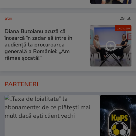
Ştiri
29 iul.
Exclusiv
Diana Buzoianu acuză că
încearcă în zadar să intre în
audiență la procuroarea
generală a României: „Am
rămas șocată!”
PARTENERI