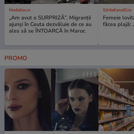
Mediafax.ro
StirileKanalD.ro
„Am avut o SURPRIZĂ”. Migranții
Femeie lovit
ajunși în Ceuta dezvăluie de ce au
făcea plajă: „
ales să se ÎNTOARCĂ în Maroc
PROMO