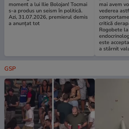
moment a lui Ilie Bolojan! Tocmai
mai avem vo
s-a produs un seism în politică.
vederea astf
Azi, 31.07.2026, premierul demis
comportamen
a anunțat tot
critică derap
Rogobete la
endocrinolog
este accepta
a stârnit valu
GSP