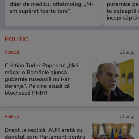
chiar de medicul oftalmolog: „M-
puternice pe
am supărat foarte tare”
te așteaptă 
începi săptă
POLITIC
Politică
01 aug.
Cristian Tudor Popescu: „Nici
măcar o Românie ajunsă
gubernie rusească nu i-ar
deranja”. Pe cine acuză că
blochează PNRR
Politică
01 aug.
Drept la replică. AUR arată cu
degetul spre Parlament pentru