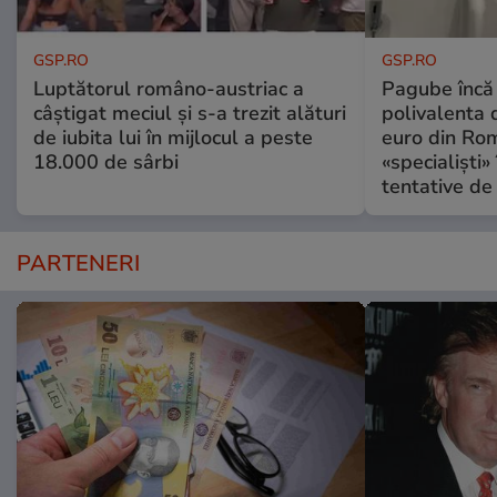
GSP.RO
GSP.RO
Luptătorul româno-austriac a
Pagube încă 
câștigat meciul și s-a trezit alături
polivalenta 
de iubita lui în mijlocul a peste
euro din Rom
18.000 de sârbi
«specialiști»
tentative de 
PARTENERI