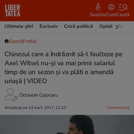
Susține
Cont
Caută
Ultimele știri
Exclusiv
Criză politică
Opinii
Video
|
Sport
|
Fotbal
Chinezul care a îndrăznit să-l faulteze pe
Axel Witsel nu-și va mai primi salariul
timp de un sezon și va plăti o amendă
uriașă | VIDEO
Octavian Cojocaru
Actualizat pe 14 mart. 2017, 21:23
Comentează