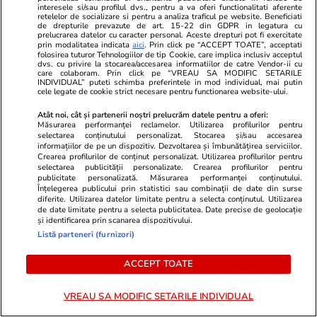
interesele si/sau profilul dvs., pentru a va oferi functionalitati aferente
retelelor de socializare si pentru a analiza traficul pe website. Beneficiati
de drepturile prevazute de art. 15-22 din GDPR in legatura cu
Ce este uleiul de neem și la ce
prelucrarea datelor cu caracter personal. Aceste drepturi pot fi exercitate
prin modalitatea indicata
aici
. Prin click pe “ACCEPT TOATE”, acceptati
folosește
folosirea tuturor Tehnologiilor de tip Cookie, care implica inclusiv acceptul
dvs. cu privire la stocarea/accesarea informatiilor de catre Vendor-ii cu
care colaboram. Prin click pe “VREAU SA MODIFIC SETARILE
INDIVIDUAL” puteti schimba preferintele in mod individual, mai putin
cele legate de cookie strict necesare pentru functionarea website-ului.
Atât noi, cât și partenerii noștri prelucrăm datele pentru a oferi:
Măsurarea performanței reclamelor. Utilizarea profilurilor pentru
Știri România
14 iul.
selectarea conținutului personalizat. Stocarea și/sau accesarea
informațiilor de pe un dispozitiv. Dezvoltarea și îmbunătățirea serviciilor.
Crearea profilurilor de conținut personalizat. Utilizarea profilurilor pentru
Un primar PSD din Timiș, trimis
selectarea publicității personalizate. Crearea profilurilor pentru
publicitate personalizată. Măsurarea performanței conținutului.
în judecată după ce a ignorat
Înțelegerea publicului prin statistici sau combinații de date din surse
diferite. Utilizarea datelor limitate pentru a selecta conținutul. Utilizarea
măsurile transmise de Curtea
de date limitate pentru a selecta publicitatea. Date precise de geolocație
de Conturi după un control
și identificarea prin scanarea dispozitivului.
Listă parteneri (furnizori)
ACCEPT TOATE
Știri România
14 iul.
„Absolut toate revoltele
VREAU SA MODIFIC SETARILE INDIVIDUAL