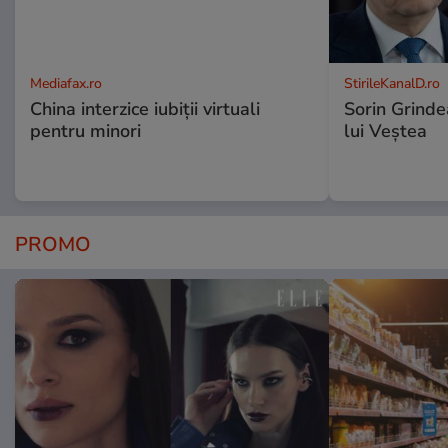
Mediafax.ro
StirileKanalD.ro
China interzice iubiții virtuali
Sorin Grinde
pentru minori
lui Veștea
PROMO