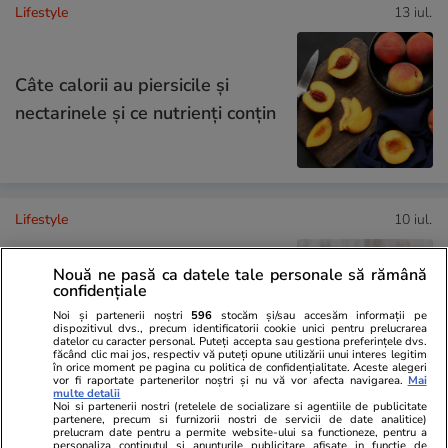
Lifestyle
13 iul.
Câte calorii au piersicile și
nectarinele și ce nutrienți conțin
Lifestyle
10 iul.
Nouă ne pasă ca datele tale personale să rămână
confidențiale
La ce ajută ceaiul de cozi de
Noi și partenerii noștri
596
stocăm și/sau accesăm informații pe
cireșe – cum se prepară corect
dispozitivul dvs., precum identificatorii cookie unici pentru prelucrarea
datelor cu caracter personal. Puteți accepta sau gestiona preferințele dvs.
făcând clic mai jos, respectiv vă puteți opune utilizării unui interes legitim
în orice moment pe pagina cu politica de confidențialitate. Aceste alegeri
vor fi raportate partenerilor noștri și nu vă vor afecta navigarea.
Mai
multe detalii
Noi si partenerii nostri (retelele de socializare si agentiile de publicitate
partenere, precum si furnizorii nostri de servicii de date analitice)
Lifestyle
13 iul.
prelucram date pentru a permite website-ului sa functioneze, pentru a
personaliza continutul si anunturile publicitare afisate in functie de