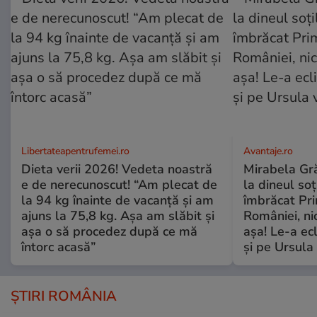
Libertateapentrufemei.ro
Avantaje.ro
Dieta verii 2026! Vedeta noastră
Mirabela Grăd
e de nerecunoscut! “Am plecat de
la dineul so
la 94 kg înainte de vacanță și am
îmbrăcat Pr
ajuns la 75,8 kg. Așa am slăbit și
României, ni
așa o să procedez după ce mă
așa! Le-a ec
întorc acasă”
și pe Ursula
ȘTIRI ROMÂNIA