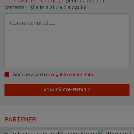
Loghează-te în contul tău
pentru a adăuga
comentarii și a te alătura dialogului.
Sunt de acord cu
regulile comunitatii
PARTENERI