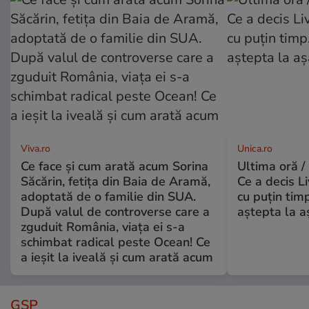
Viva.ro
Unica.ro
Ce face și cum arată acum Sorina
Ultima oră /
Săcărin, fetița din Baia de Aramă,
Ce a decis L
adoptată de o familie din SUA.
cu puțin tim
După valul de controverse care a
aștepta la a
zguduit România, viața ei s-a
schimbat radical peste Ocean! Ce
a ieșit la iveală și cum arată acum
GSP