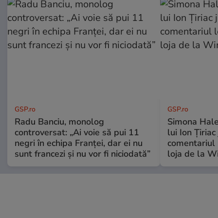
GSP.ro
GSP.ro
Radu Banciu, monolog
Simona Hale
controversat: „Ai voie să pui 11
lui Ion Țiriac
negri în echipa Franței, dar ei nu
comentariul 
sunt francezi și nu vor fi niciodată”
loja de la 