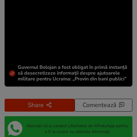
Guvernul Bolojan a fost obligat în primă instanță
să desecretizeze informații despre ajutoarele
militare pentru Ucraina: „Provin din bani publici”
Share
Comentează
Abonați-vă la canalul Libertatea de WhatsApp pentru
a fi la curent cu ultimele informații