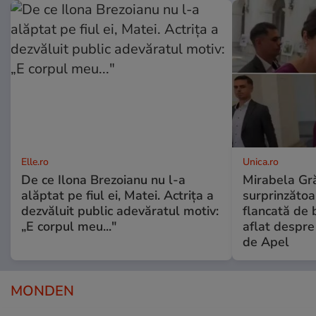
Elle.ro
Unica.ro
De ce Ilona Brezoianu nu l-a
Mirabela Gră
alăptat pe fiul ei, Matei. Actrița a
surprinzătoar
dezvăluit public adevăratul motiv:
flancată de 
„E corpul meu..."
aflat despre
de Apel
MONDEN