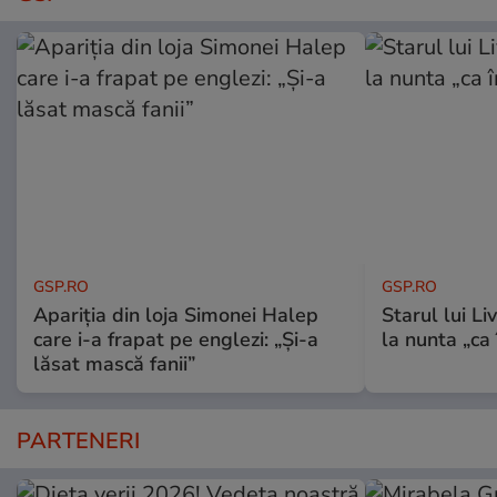
GSP.RO
GSP.RO
Apariția din loja Simonei Halep
Starul lui L
care i-a frapat pe englezi: „Și-a
la nunta „ca
lăsat mască fanii”
PARTENERI