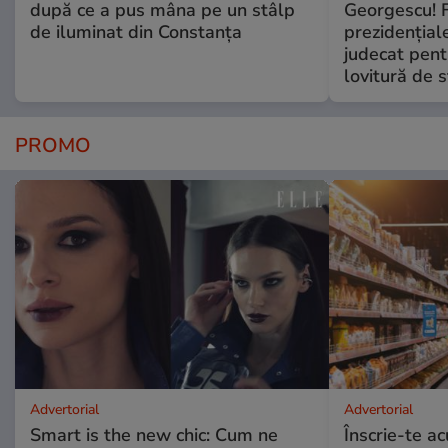
după ce a pus mâna pe un stâlp
Georgescu! F
de iluminat din Constanța
prezidențiale
judecat pent
lovitură de s
PROMO
Advertorial
Advertorial
Smart is the new chic: Cum ne
Înscrie-te ac