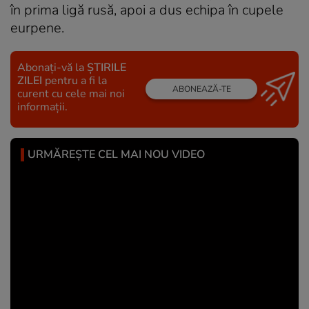
în prima ligă rusă, apoi a dus echipa în cupele
eurpene.
Abonați-vă la
ȘTIRILE
ZILEI
pentru a fi la
ABONEAZĂ-TE
curent cu cele mai noi
informații.
URMĂREȘTE CEL MAI NOU VIDEO