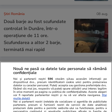
Știri România
08 aug.
Două barje au fost scufundate
controlat în Dunăre, într-o
operațiune de 11 ore.
Scufundarea a altor 2 barje,
terminată mai rapid
Știri România
08 aug.
Nouă ne pasă ca datele tale personale să rămână
confidențiale
Radu Miruță explică ce ar face
Noi și partenerii noștri
596
stocăm și/sau accesăm informații pe
România dacă s-ar confrunta cu
dispozitivul dvs., precum identificatorii cookie unici pentru prelucrarea
datelor cu caracter personal. Puteți accepta sau gestiona preferințele dvs.
un roi de drone: „Dacă vin 150
făcând clic mai jos, respectiv vă puteți opune utilizării unui interes legitim
în orice moment pe pagina cu politica de confidențialitate. Aceste alegeri
de drone, nu mai suntem pe
vor fi raportate partenerilor noștri și nu vă vor afecta navigarea.
Mai
multe detalii
timp de pace”
Noi si partenerii nostri (retelele de socializare si agentiile de publicitate
partenere, precum si furnizorii nostri de servicii de date analitice)
prelucram date pentru a permite website-ului sa functioneze, pentru a
personaliza continutul si anunturile publicitare afisate in functie de