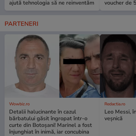
ajută tehnologia să ne reinventăm
voucher de 5
PARTENERI
Wowbiz.ro
Redactia.ro
Detalii halucinante în cazul
Leo Messi, î
bărbatului găsit îngropat într-o
veșnică
curte din Botoșani! Marinel a fost
înjunghiat în inimă, iar concubina