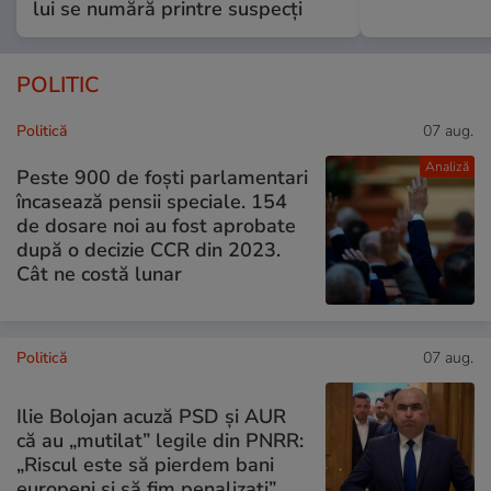
lui se numără printre suspecți
POLITIC
Politică
07 aug.
Analiză
Peste 900 de foști parlamentari
încasează pensii speciale. 154
de dosare noi au fost aprobate
după o decizie CCR din 2023.
Cât ne costă lunar
Politică
07 aug.
Ilie Bolojan acuză PSD și AUR
că au „mutilat” legile din PNRR:
„Riscul este să pierdem bani
europeni și să fim penalizați”