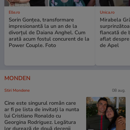
Elle.ro
Unica.ro
Sorin Gonțea, transformare
Mirabela Gră
impresionantă la un an de la
surprinzătoar
divorțul de Daiana Anghel. Cum
flancată de 
arată acum fostul concurent de la
aflat despre
Power Couple. Foto
de Apel
MONDEN
Stiri Mondene
08 aug.
Cine este singurul român care
ar fi pe lista de invitați la nunta
lui Cristiano Ronaldo cu
Georgina Rodriguez. Legătura
lor durează de două decenii