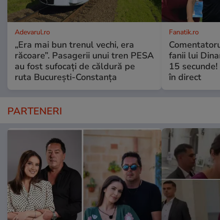
Adevarul.ro
Fanatik.ro
„Era mai bun trenul vechi, era
Comentatorul
răcoare”. Pasagerii unui tren PESA
fanii lui Din
au fost sufocați de căldură pe
15 secunde! 
ruta București-Constanța
în direct
PARTENERI