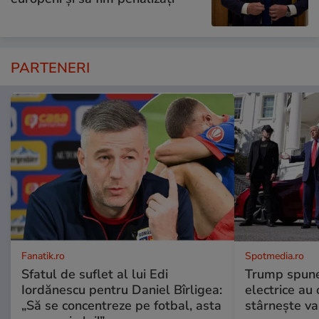
PARTENERI
Fanatik.ro
Spotmedia.ro
Sfatul de suflet al lui Edi
Trump spune 
Iordănescu pentru Daniel Bîrligea:
electrice au 
„Să se concentreze pe fotbal, asta
stârnește val