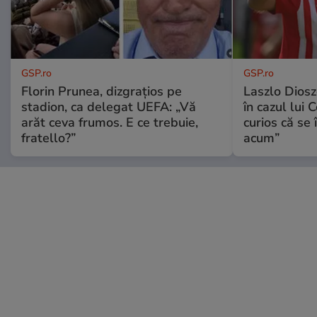
GSP.ro
GSP.ro
Florin Prunea, dizgrațios pe
Laszlo Diosz
stadion, ca delegat UEFA: „Vă
în cazul lui 
arăt ceva frumos. E ce trebuie,
curios că se
fratello?”
acum”