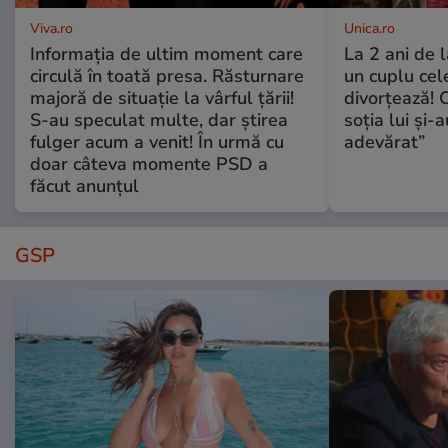
Viva.ro
Unica.ro
Informația de ultim moment care
La 2 ani de 
circulă în toată presa. Răsturnare
un cuplu ce
majoră de situație la vârful țării!
divorțează! C
S-au speculat multe, dar știrea
soția lui și-
fulger acum a venit! În urmă cu
adevărat”
doar câteva momente PSD a
făcut anunțul
GSP