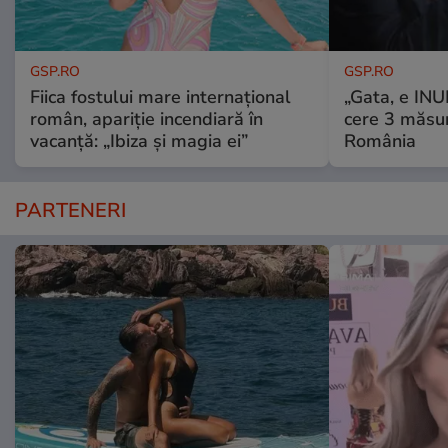
GSP.RO
GSP.RO
Fiica fostului mare internațional
„Gata, e IN
român, apariție incendiară în
cere 3 măsu
vacanță: „Ibiza și magia ei”
România
PARTENERI