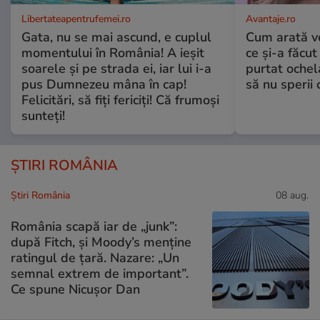
Libertateapentrufemei.ro
Avantaje.ro
Gata, nu se mai ascund, e cuplul
Cum arată v
momentului în România! A ieșit
ce și-a făcut
soarele și pe strada ei, iar lui i-a
purtat ochel
pus Dumnezeu mâna în cap!
să nu sperii c
Felicitări, să fiți fericiți! Că frumoși
sunteți!
ȘTIRI ROMÂNIA
Știri România
08 aug.
România scapă iar de „junk”:
după Fitch, și Moody’s menține
ratingul de țară. Nazare: „Un
semnal extrem de important”.
Ce spune Nicușor Dan