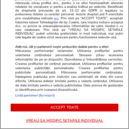
interesele si/sau profilul dvs., pentru a va oferi functionalitati aferente
Opinii
07 aug.
retelelor de socializare si pentru a analiza traficul pe website. Beneficiati
de drepturile prevazute de art. 15-22 din GDPR in legatura cu
prelucrarea datelor cu caracter personal. Aceste drepturi pot fi exercitate
prin modalitatea indicata
aici
. Prin click pe “ACCEPT TOATE”, acceptati
De ce nu stingem lumina când
folosirea tuturor Tehnologiilor de tip Cookie, care implica inclusiv acceptul
dvs. cu privire la stocarea/accesarea informatiilor de catre Vendor-ii cu
care colaboram. Prin click pe “VREAU SA MODIFIC SETARILE
ne zice Bolojan. Criza Dunării e
INDIVIDUAL” puteti schimba preferintele in mod individual, mai putin
cele legate de cookie strict necesare pentru functionarea website-ului.
doar un avertisment
Atât noi, cât și partenerii noștri prelucrăm datele pentru a oferi:
Măsurarea performanței reclamelor. Utilizarea profilurilor pentru
selectarea conținutului personalizat. Stocarea și/sau accesarea
informațiilor de pe un dispozitiv. Dezvoltarea și îmbunătățirea serviciilor.
Crearea profilurilor de conținut personalizat. Utilizarea profilurilor pentru
Opinii
07 aug.
selectarea publicității personalizate. Crearea profilurilor pentru
publicitate personalizată. Măsurarea performanței conținutului.
Înțelegerea publicului prin statistici sau combinații de date din surse
diferite. Utilizarea datelor limitate pentru a selecta conținutul. Utilizarea
de date limitate pentru a selecta publicitatea. Date precise de geolocație
Cum supraviețuiești unui șef
și identificarea prin scanarea dispozitivului.
prost
Listă parteneri (furnizori)
ACCEPT TOATE
VREAU SA MODIFIC SETARILE INDIVIDUAL
Opinii
07 aug.