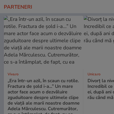
PARTENERI
Viva.ro
Unica.ro
„Era într-un azil, în scaun cu rotile.
Divorț la nive
Fractura de șold i-a...” Un mare
Incredibil ce
actor face acum o dezvăluire
ei, după ani 
zguduitoare despre ultimele clipe
rău când mă
de viață ale marii noastre doamne
Adela Mărculescu. Cutremurător,