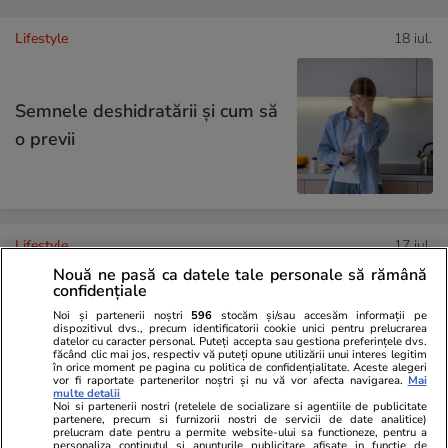
Lifestyle
18 iul.
Semnele deshidratării și cum să
o previi
Lifestyle
17 iul.
Nouă ne pasă ca datele tale personale să rămână
confidențiale
De ce să nu păstrezi cartofii
Noi și partenerii noștri
596
stocăm și/sau accesăm informații pe
dispozitivul dvs., precum identificatorii cookie unici pentru prelucrarea
datelor cu caracter personal. Puteți accepta sau gestiona preferințele dvs.
lângă ceapă
făcând clic mai jos, respectiv vă puteți opune utilizării unui interes legitim
în orice moment pe pagina cu politica de confidențialitate. Aceste alegeri
vor fi raportate partenerilor noștri și nu vă vor afecta navigarea.
Mai
multe detalii
Noi si partenerii nostri (retelele de socializare si agentiile de publicitate
partenere, precum si furnizorii nostri de servicii de date analitice)
prelucram date pentru a permite website-ului sa functioneze, pentru a
personaliza continutul si anunturile publicitare afisate in functie de