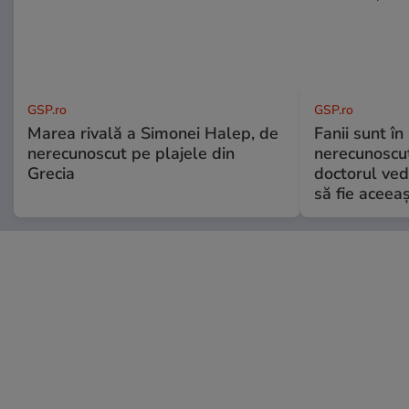
GSP.ro
GSP.ro
Marea rivală a Simonei Halep, de
Fanii sunt în 
nerecunoscut pe plajele din
nerecunoscut
Grecia
doctorul ved
să fie aceea