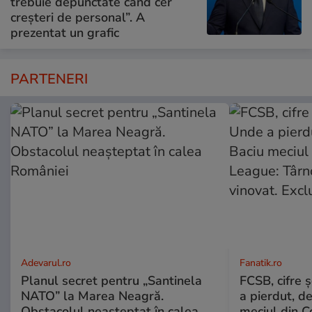
trebuie depunctate când cer
creșteri de personal”. A
prezentat un grafic
PARTENERI
Adevarul.ro
Fanatik.ro
Planul secret pentru „Santinela
FCSB, cifre 
NATO” la Marea Neagră.
a pierdut, d
Obstacolul neașteptat în calea
meciul din C