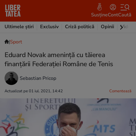
Susține
Cont
Caută
Ultimele știri
Exclusiv
Criză politică
Opinii
Video
|
Sport
Eduard Novak amenință cu tăierea
finanțării Federației Române de Tenis
Sebastian Pricop
Actualizat pe 01 iul. 2021, 14:42
Comentează