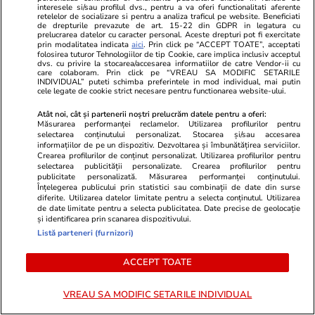
Lifestyle
20 iul.
interesele si/sau profilul dvs., pentru a va oferi functionalitati aferente
retelelor de socializare si pentru a analiza traficul pe website. Beneficiati
de drepturile prevazute de art. 15-22 din GDPR in legatura cu
prelucrarea datelor cu caracter personal. Aceste drepturi pot fi exercitate
Ce este batch cooking și cum îți
prin modalitatea indicata
aici
. Prin click pe “ACCEPT TOATE”, acceptati
folosirea tuturor Tehnologiilor de tip Cookie, care implica inclusiv acceptul
poate simplifica mesele
dvs. cu privire la stocarea/accesarea informatiilor de catre Vendor-ii cu
care colaboram. Prin click pe “VREAU SA MODIFIC SETARILE
săptămânale
INDIVIDUAL” puteti schimba preferintele in mod individual, mai putin
cele legate de cookie strict necesare pentru functionarea website-ului.
Atât noi, cât și partenerii noștri prelucrăm datele pentru a oferi:
Măsurarea performanței reclamelor. Utilizarea profilurilor pentru
selectarea conținutului personalizat. Stocarea și/sau accesarea
informațiilor de pe un dispozitiv. Dezvoltarea și îmbunătățirea serviciilor.
Lifestyle
20 iul.
Crearea profilurilor de conținut personalizat. Utilizarea profilurilor pentru
selectarea publicității personalizate. Crearea profilurilor pentru
publicitate personalizată. Măsurarea performanței conținutului.
Înțelegerea publicului prin statistici sau combinații de date din surse
Ce este agar-agar și cum se
diferite. Utilizarea datelor limitate pentru a selecta conținutul. Utilizarea
de date limitate pentru a selecta publicitatea. Date precise de geolocație
utilizează
și identificarea prin scanarea dispozitivului.
Listă parteneri (furnizori)
ACCEPT TOATE
Știri România
14:04
VREAU SA MODIFIC SETARILE INDIVIDUAL