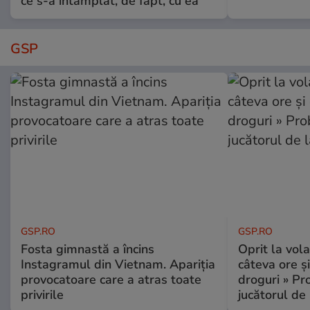
ce s-a întâmplat, de fapt, cu ea
GSP
GSP.RO
GSP.RO
Fosta gimnastă a încins
Oprit la vola
Instagramul din Vietnam. Apariția
câteva ore și
provocatoare care a atras toate
droguri » P
privirile
jucătorul de