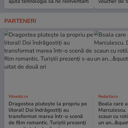
ajută tehnologia să ne reinventăm
voucher de 5
PARTENERI
Wowbiz.ro
Redactia.ro
Dragostea plutește la propriu pe
Boala care 
litoral! Doi îndrăgostiți au
Marculescu. 
transformat marea într-o scenă
scaun cu rot
de film romantic. Turiștii prezenți
un an...&quo