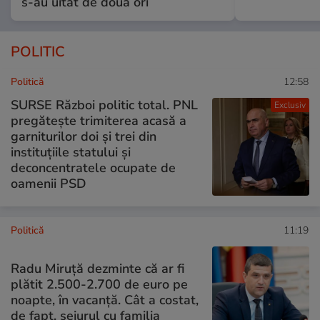
s-au uitat de două ori
POLITIC
Politică
12:58
SURSE Război politic total. PNL
Exclusiv
pregătește trimiterea acasă a
garniturilor doi și trei din
instituțiile statului și
deconcentratele ocupate de
oamenii PSD
Politică
11:19
Radu Miruţă dezminte că ar fi
plătit 2.500-2.700 de euro pe
noapte, în vacanță. Cât a costat,
de fapt, sejurul cu familia