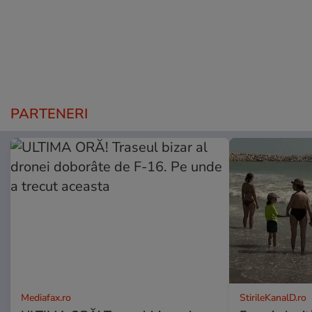
PARTENERI
Mediafax.ro
StirileKanalD.ro