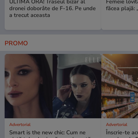
ULTIMA ORĂ! Traseul bizar al
Femeie lovit
dronei doborâte de F-16. Pe unde
făcea plajă: „
a trecut aceasta
PROMO
Advertorial
Advertorial
Smart is the new chic: Cum ne
Înscrie-te ac