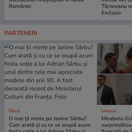
României
Târnovanu nu
Exclusiv
PARTENERI
Elle.ro
Unica.ro
O mai ții minte pe Janine Sârbu?
Mirabela Gră
Cum arată și cu ce se ocupă acum
surprinzătoar
fosta soție a lui Adrian Sârbu și
flancată de 