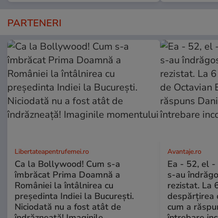
PARTENERI
Libertateapentrufemei.ro
Avantaje.ro
Ca la Bollywood! Cum s-a
Ea - 52, el 
îmbrăcat Prima Doamnă a
s-au îndrăgos
României la întâlnirea cu
rezistat. La 
președinta Indiei la București.
despărțirea 
Niciodată nu a fost atât de
cum a răspu
îndrăzneață! Imaginile
întrebare i