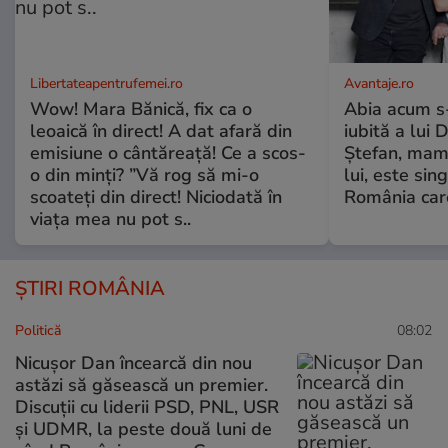
Libertateapentrufemei.ro
Avantaje.ro
Wow! Mara Bănică, fix ca o
Abia acum s-
leoaică în direct! A dat afară din
iubită a lui 
emisiune o cântăreață! Ce a scos-
Ștefan, mama 
o din minți? ”Vă rog să mi-o
lui, este si
scoateți din direct! Niciodată în
România care
viața mea nu pot s..
ȘTIRI ROMÂNIA
Politică
08:02
Nicușor Dan încearcă din nou
astăzi să găsească un premier.
Discuții cu liderii PSD, PNL, USR
și UDMR, la peste două luni de