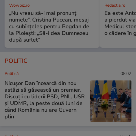
Wowbiz.ro
Redactia.ro
„Nu vreau să-i mai pronunț
Ea este Anton
numele”. Cristina Pucean, mesaj
a pierdut via
cu subînțeles pentru Bogdan de
Medicul sto
la Ploiești: „Să-i dea Dumnezeu
o cădere în 
după suflet”
POLITIC
Politică
08:02
Nicușor Dan încearcă din nou
astăzi să găsească un premier.
Discuții cu liderii PSD, PNL, USR
și UDMR, la peste două luni de
când România nu are Guvern
plin