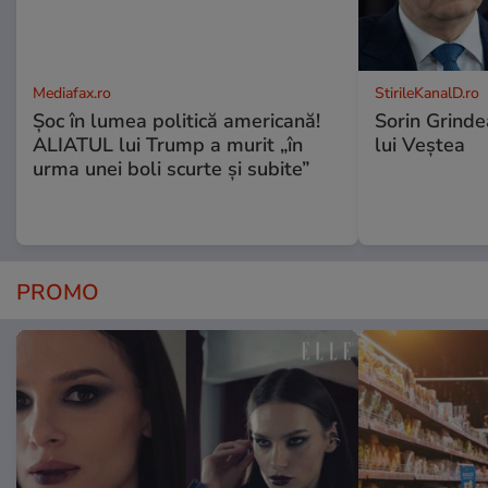
Mediafax.ro
StirileKanalD.ro
Șoc în lumea politică americană!
Sorin Grinde
ALIATUL lui Trump a murit „în
lui Veștea
urma unei boli scurte și subite”
PROMO