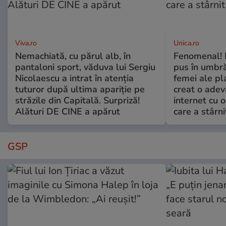
Viva.ro
Unica.ro
Nemachiată, cu părul alb, în
Fenomenal! 
pantaloni sport, văduva lui Sergiu
pus în umbră
Nicolaescu a intrat în atenția
femei ale pl
tuturor după ultima apariție pe
creat o adev
străzile din Capitală. Surpriză!
internet cu o
Alături DE CINE a apărut
care a stârni
GSP