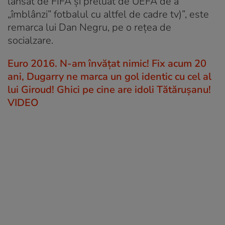
lansat de FIFA și preluat de UEFA de a
„îmblânzi” fotbalul cu altfel de cadre tv)”, este
remarca lui Dan Negru, pe o rețea de
socialzare.
Euro 2016. N-am învățat nimic! Fix acum 20
ani, Dugarry ne marca un gol identic cu cel al
lui Giroud! Ghici pe cine are idoli Tătărușanu!
VIDEO