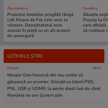
ZiaruldeIasi.ro
Fanatik.ro
Proiectul imobiliar pregătit lângă
Situaţia exp
Lidl Moara de Foc este scos la
Puşcaş la D
vânzare. Dezvoltatorul este
care oficialii
asociat în piață cu un alt proiect
să rezilieze 
de anvergură
ULTIMELE ȘTIRI
Politică
08:02
Nicușor Dan încearcă din nou astăzi să
găsească un premier. Discuții cu liderii PSD,
PNL, USR și UDMR, la peste două luni de când
România nu are Guvern plin