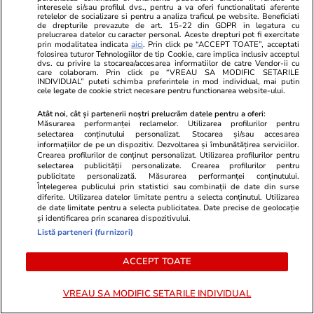
interesele si/sau profilul dvs., pentru a va oferi functionalitati aferente
Rezultate BAC București 2026. Notele au fost
retelelor de socializare si pentru a analiza traficul pe website. Beneficiati
de drepturile prevazute de art. 15-22 din GDPR in legatura cu
publicate azi pe edu.ro
prelucrarea datelor cu caracter personal. Aceste drepturi pot fi exercitate
prin modalitatea indicata
aici
. Prin click pe “ACCEPT TOATE”, acceptati
folosirea tuturor Tehnologiilor de tip Cookie, care implica inclusiv acceptul
dvs. cu privire la stocarea/accesarea informatiilor de catre Vendor-ii cu
care colaboram. Prin click pe “VREAU SA MODIFIC SETARILE
Știri Externe
12 iul.
INDIVIDUAL” puteti schimba preferintele in mod individual, mai putin
cele legate de cookie strict necesare pentru functionarea website-ului.
Un angajat Leroy Merlin, concediat după 15
ani de muncă, a refuzat o despăgubire de
Atât noi, cât și partenerii noștri prelucrăm datele pentru a oferi:
Măsurarea performanței reclamelor. Utilizarea profilurilor pentru
20.000 de euro și a obținut peste 64.000 în
selectarea conținutului personalizat. Stocarea și/sau accesarea
informațiilor de pe un dispozitiv. Dezvoltarea și îmbunătățirea serviciilor.
instanță
Crearea profilurilor de conținut personalizat. Utilizarea profilurilor pentru
selectarea publicității personalizate. Crearea profilurilor pentru
publicitate personalizată. Măsurarea performanței conținutului.
Înțelegerea publicului prin statistici sau combinații de date din surse
diferite. Utilizarea datelor limitate pentru a selecta conținutul. Utilizarea
de date limitate pentru a selecta publicitatea. Date precise de geolocație
și identificarea prin scanarea dispozitivului.
Listă parteneri (furnizori)
ACCEPT TOATE
VREAU SA MODIFIC SETARILE INDIVIDUAL