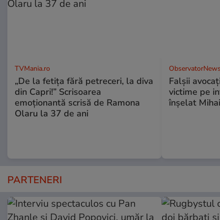
TVMania.ro
ObservatorNews
„De la fetița fără petreceri, la diva
Falşii avocaţ
din Capri!” Scrisoarea
victime pe i
emoționantă scrisă de Ramona
înşelat Mihai
Olaru la 37 de ani
PARTENERI