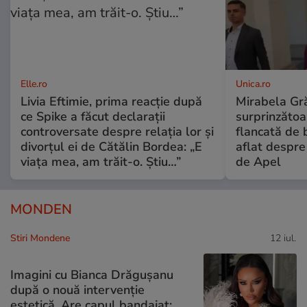
Elle.ro
Unica.ro
Livia Eftimie, prima reacție după
Mirabela Gră
ce Spike a făcut declarații
surprinzătoar
controversate despre relația lor și
flancată de 
divorțul ei de Cătălin Bordea: „E
aflat despre
viața mea, am trăit-o. Știu…”
de Apel
MONDEN
Stiri Mondene
12 iul.
Imagini cu Bianca Drăgușanu
după o nouă intervenție
estetică. Are capul bandajat: