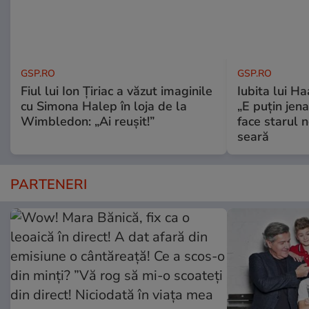
GSP.RO
GSP.RO
Fiul lui Ion Țiriac a văzut imaginile
Iubita lui Ha
cu Simona Halep în loja de la
„E puțin jen
Wimbledon: „Ai reușit!”
face starul n
seară
PARTENERI