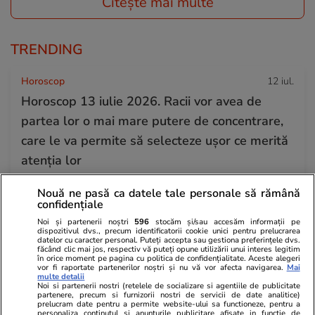
Citește mai multe
TRENDING
Horoscop
12 iul.
Horoscop 13 iulie 2026. Racii vor avea de
partea lor o mai mare putere de concentrare,
care le va permite să selecteze ușor ce merită
atenția lor
Nouă ne pasă ca datele tale personale să rămână
confidențiale
Știri România
12 iul.
Rezultatele Tragerilor Speciale Loto 6/49 ale
Noi și partenerii noștri
596
stocăm și/sau accesăm informații pe
dispozitivul dvs., precum identificatorii cookie unici pentru prelucrarea
datelor cu caracter personal. Puteți accepta sau gestiona preferințele dvs.
Verii din 12 iulie 2026. Numerele câștigătoare
făcând clic mai jos, respectiv vă puteți opune utilizării unui interes legitim
în orice moment pe pagina cu politica de confidențialitate. Aceste alegeri
extrase duminică
vor fi raportate partenerilor noștri și nu vă vor afecta navigarea.
Mai
multe detalii
Noi si partenerii nostri (retelele de socializare si agentiile de publicitate
partenere, precum si furnizorii nostri de servicii de date analitice)
prelucram date pentru a permite website-ului sa functioneze, pentru a
Știri România
07 iul.
personaliza continutul si anunturile publicitare afisate in functie de