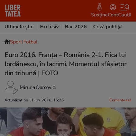
Susține
Cont
Caută
Ultimele știri
Exclusiv
Bac 2026
Criză politică
Opi
|
Sport
|
Fotbal
Euro 2016. Franța – România 2-1. Fiica lui
Iordănescu, în lacrimi. Momentul sfâșietor
din tribună | FOTO
Miruna Darcovici
Actualizat pe 11 iun. 2016, 15:25
Comentează