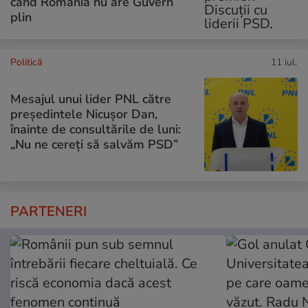
când România nu are Guvern
plin
Politică
11 iul.
Mesajul unui lider PNL către
președintele Nicușor Dan,
înainte de consultările de luni:
„Nu ne cereți să salvăm PSD”
PARTENERI