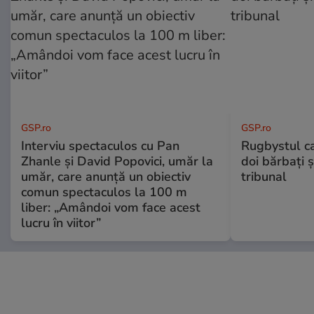
GSP.ro
GSP.ro
Interviu spectaculos cu Pan
Rugbystul ca
Zhanle și David Popovici, umăr la
doi bărbați ș
umăr, care anunță un obiectiv
tribunal
comun spectaculos la 100 m
liber: „Amândoi vom face acest
lucru în viitor”