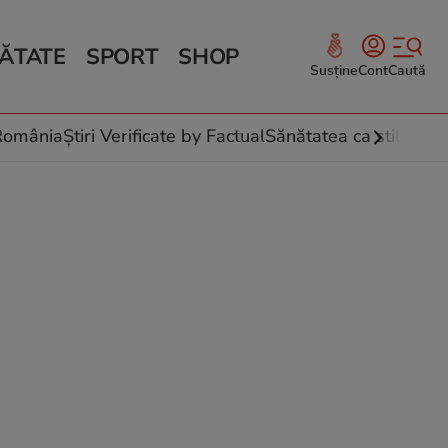
ĂTATE
SPORT
SHOP
Susține
Cont
Caută
Sănătate și Fitness
ce
 culinare
-România
Știri Verificate by Factual
Sănătatea ca stil de vi
 și legume
rea plantelor