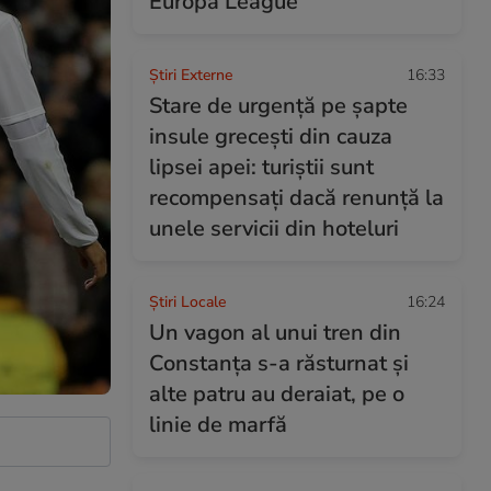
Europa League
Știri Externe
16:33
Stare de urgență pe șapte
insule grecești din cauza
lipsei apei: turiștii sunt
recompensați dacă renunță la
unele servicii din hoteluri
Știri Locale
16:24
Un vagon al unui tren din
Constanța s-a răsturnat și
alte patru au deraiat, pe o
linie de marfă