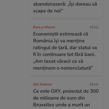
abandonaseră: „Își doreau să
scape de noi”
Bani și Afaceri
15 iul.
Economiștii estimează că
România își va menține
ratingul de țară, dar statul va
fi în continuare tot fără bani.
„Am taxat săracii ca să
menținem o nomenclatură”
Știri Externe
15 iul.
Ce este OXY, proiectul de 300
de milioane de euro din
Bruxelles unde a murit un