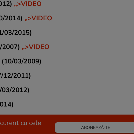
2012)
„>VIDEO
10/2014)
„>VIDEO
1/03/2015)
4/2007)
„>VIDEO
 (10/03/2009)
7/12/2011)
7/03/2012)
014)
 curent cu cele
ABONEAZĂ-TE