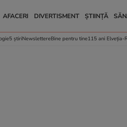
AFACERI
DIVERTISMENT
ȘTIINȚĂ
SĂN
Bani și Afaceri
Monden
Știri Știință
Știri 
Auto
Horoscop
Schimbări climati
Relații
Locuri de muncă
Muzică și Filme
Rețete
ogie
5 știri
Newslettere
Bine pentru tine
115 ani Elveția
Imobiliare.ro
Vacanțe și Cultură
Fructe
eJobs.ro
Îngriji