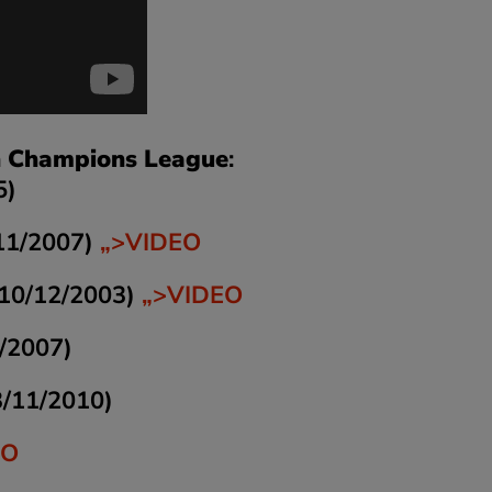
 în Champions League
:
5)
/11/2007)
„>VIDEO
(10/12/2003)
„>VIDEO
0/2007)
3/11/2010)
EO