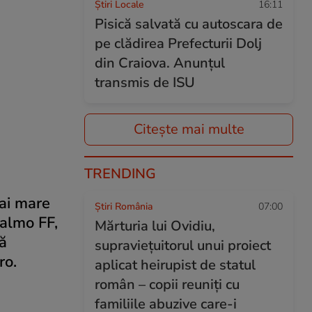
Știri Locale
16:11
Pisică salvată cu autoscara de
pe clădirea Prefecturii Dolj
din Craiova. Anunțul
transmis de ISU
Citește mai multe
TRENDING
mai mare
Știri România
07:00
Malmo FF,
Mărturia lui Ovidiu,
ă
supraviețuitorul unui proiect
ro.
aplicat heirupist de statul
român – copii reuniți cu
familiile abuzive care-i