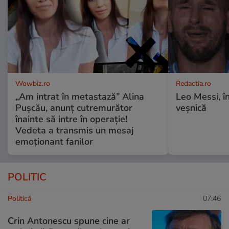
Wowbiz.ro
Redactia.ro
„Am intrat în metastază” Alina
Leo Messi, î
Pușcău, anunț cutremurător
veșnică
înainte să intre în operație!
Vedeta a transmis un mesaj
emoționant fanilor
POLITIC
Politică
07:46
Crin Antonescu spune cine ar