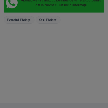
Abonați-vă la canalul Libertatea de WhatsApp pentru
a fi la curent cu ultimele informații
Petrolul Ploiești
Stiri Ploiesti