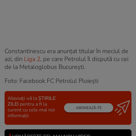
Constantinescu era anunțat titular în meciul de
azi, din
Liga 2
, pe care Petrolul îl dispută cu cei
de la Metaloglobus București.
Foto: Facebook FC Petrolul Ploiești
Abonați-vă la
ȘTIRILE
ZILEI
pentru a fi la
ABONEAZĂ-TE
curent cu cele mai noi
informații.