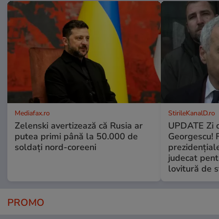
Mediafax.ro
StirileKanalD.ro
Zelenski avertizează că Rusia ar
UPDATE Zi d
putea primi până la 50.000 de
Georgescu! F
soldați nord-coreeni
prezidențiale
judecat pent
lovitură de s
PROMO