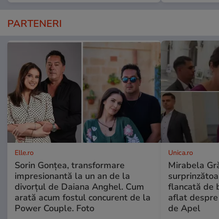
PARTENERI
Elle.ro
Unica.ro
Sorin Gonțea, transformare
Mirabela Gră
impresionantă la un an de la
surprinzătoar
divorțul de Daiana Anghel. Cum
flancată de 
arată acum fostul concurent de la
aflat despre
Power Couple. Foto
de Apel