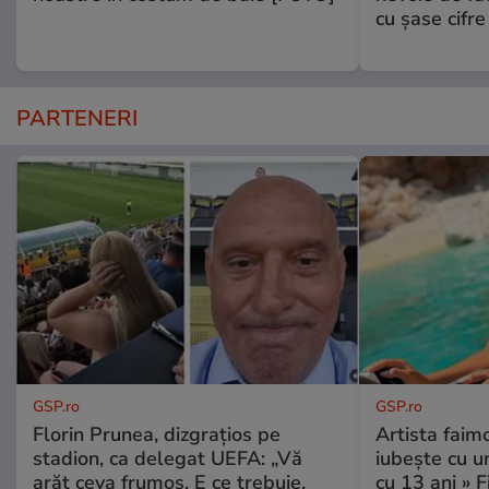
cu şase cifre
PARTENERI
GSP.ro
GSP.ro
Florin Prunea, dizgrațios pe
Artista faim
stadion, ca delegat UEFA: „Vă
iubește cu u
arăt ceva frumos. E ce trebuie,
cu 13 ani » F