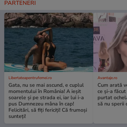
PARTENERI
Libertateapentrufemei.ro
Avantaje.ro
Gata, nu se mai ascund, e cuplul
Cum arată v
momentului în România! A ieșit
ce și-a făcut
soarele și pe strada ei, iar lui i-a
purtat ochel
pus Dumnezeu mâna în cap!
să nu sperii c
Felicitări, să fiți fericiți! Că frumoși
sunteți!