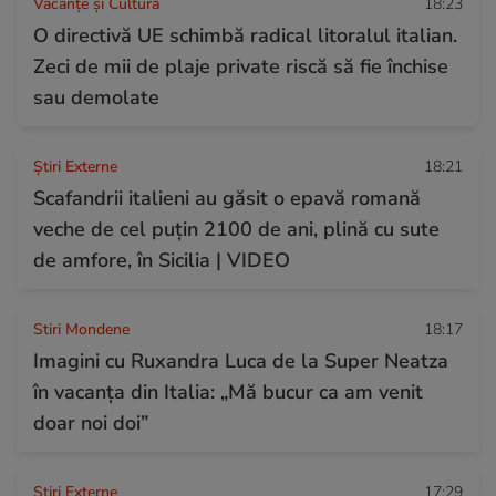
Vacanțe și Cultură
18:23
O directivă UE schimbă radical litoralul italian.
Zeci de mii de plaje private riscă să fie închise
sau demolate
Știri Externe
18:21
Scafandrii italieni au găsit o epavă romană
veche de cel puțin 2100 de ani, plină cu sute
de amfore, în Sicilia | VIDEO
Stiri Mondene
18:17
Imagini cu Ruxandra Luca de la Super Neatza
în vacanța din Italia: „Mă bucur ca am venit
doar noi doi”
Știri Externe
17:29