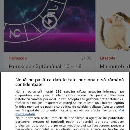
Horoscop
17:00
Lifestyle
Horoscop săptămânal 10 – 16
Maimuțele de
august 2026. Claritate,
surprinzătoa
Nouă ne pasă ca datele tale personale să rămână
deznodăminte și schimbări de
Studiul care
confidențiale
direcție pentru toate zodiile
comportamen
Noi și partenerii noștri
596
stocăm și/sau accesăm informații pe
dispozitivul dvs., precum identificatorii cookie unici pentru prelucrarea
datelor cu caracter personal. Puteți accepta sau gestiona preferințele dvs.
făcând clic mai jos, respectiv vă puteți opune utilizării unui interes legitim
în orice moment pe pagina cu politica de confidențialitate. Aceste alegeri
vor fi raportate partenerilor noștri și nu vă vor afecta navigarea.
Mai
multe detalii
Noi si partenerii nostri (retelele de socializare si agentiile de publicitate
partenere, precum si furnizorii nostri de servicii de date analitice)
prelucram date pentru a permite website-ului sa functioneze, pentru a
Horoscop
08 aug.
personaliza continutul si anunturile publicitare afisate in functie de