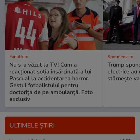
Fanatik.ro
Spotmedia.ro
Nu s-a văzut la TV! Cum a
Trump spune 
reacţionat soţia însărcinată a lui
electrice au 
Pascual la accidentarea horror.
stârnește val
Gestul fotbalistului pentru
doctoriţa de pe ambulanţă. Foto
exclusiv
ULTIMELE ȘTIRI