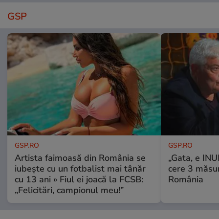
GSP
GSP.RO
GSP.RO
Artista faimoasă din România se
„Gata, e IN
iubește cu un fotbalist mai tânăr
cere 3 măsu
cu 13 ani » Fiul ei joacă la FCSB:
România
„Felicitări, campionul meu!”