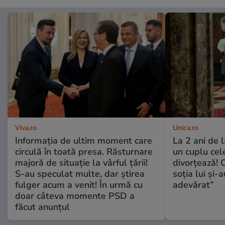
Viva.ro
Unica.ro
Informația de ultim moment care
La 2 ani de 
circulă în toată presa. Răsturnare
un cuplu ce
majoră de situație la vârful țării!
divorțează! C
S-au speculat multe, dar știrea
soția lui și-
fulger acum a venit! În urmă cu
adevărat”
doar câteva momente PSD a
făcut anunțul