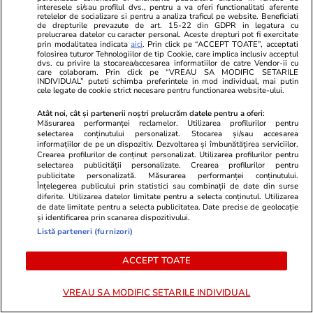
interesele si/sau profilul dvs., pentru a va oferi functionalitati aferente
Horoscop 9 august 2026.
retelelor de socializare si pentru a analiza traficul pe website. Beneficiati
de drepturile prevazute de art. 15-22 din GDPR in legatura cu
prelucrarea datelor cu caracter personal. Aceste drepturi pot fi exercitate
Vărsătorii este esențial să fie
prin modalitatea indicata
aici
. Prin click pe “ACCEPT TOATE”, acceptati
folosirea tuturor Tehnologiilor de tip Cookie, care implica inclusiv acceptul
atenți la felul în care se
dvs. cu privire la stocarea/accesarea informatiilor de catre Vendor-ii cu
care colaboram. Prin click pe “VREAU SA MODIFIC SETARILE
exprimă față de oricine, în
INDIVIDUAL” puteti schimba preferintele in mod individual, mai putin
cele legate de cookie strict necesare pentru functionarea website-ului.
special față de partenerul de
cuplu
Atât noi, cât și partenerii noștri prelucrăm datele pentru a oferi:
Măsurarea performanței reclamelor. Utilizarea profilurilor pentru
selectarea conținutului personalizat. Stocarea și/sau accesarea
informațiilor de pe un dispozitiv. Dezvoltarea și îmbunătățirea serviciilor.
Crearea profilurilor de conținut personalizat. Utilizarea profilurilor pentru
Bani și Afaceri
03 aug.
selectarea publicității personalizate. Crearea profilurilor pentru
publicitate personalizată. Măsurarea performanței conținutului.
Înțelegerea publicului prin statistici sau combinații de date din surse
diferite. Utilizarea datelor limitate pentru a selecta conținutul. Utilizarea
de date limitate pentru a selecta publicitatea. Date precise de geolocație
Cine poate retrage banii din
și identificarea prin scanarea dispozitivului.
contul unei persoane decedate
Listă parteneri (furnizori)
ACCEPT TOATE
VREAU SA MODIFIC SETARILE INDIVIDUAL
Lifestyle
06 aug.