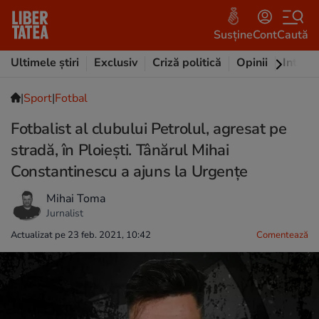
Susține
Cont
Caută
Ultimele știri
Exclusiv
Criză politică
Opinii
Intervi
|
Sport
|
Fotbal
Fotbalist al clubului Petrolul, agresat pe
stradă, în Ploiești. Tânărul Mihai
Constantinescu a ajuns la Urgențe
Mihai Toma
Jurnalist
Actualizat pe 23 feb. 2021, 10:42
Comentează