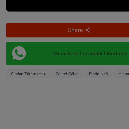
Share
Abonați-vă la canalul Libertatea
Ciprian Tătăruşanu
Costel Gâlcă
Florin Niță
Helm