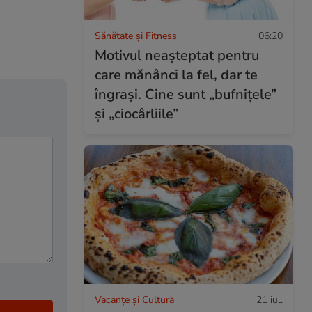
Sănătate și Fitness
06:20
Motivul neașteptat pentru
care mănânci la fel, dar te
îngrași. Cine sunt „bufnițele”
și „ciocârliile”
Vacanțe și Cultură
21 iul.