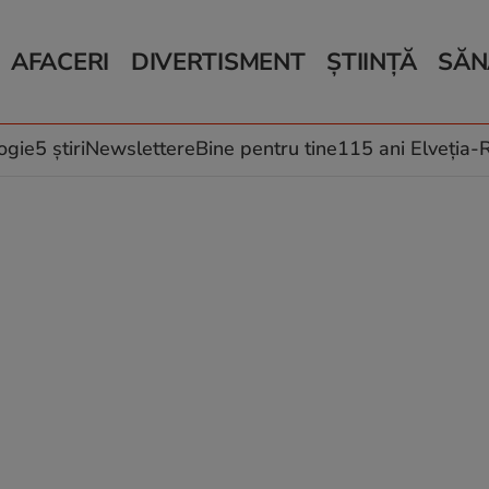
AFACERI
DIVERTISMENT
ȘTIINȚĂ
SĂN
Bani și Afaceri
Monden
Știri Știință
Știri 
Auto
Horoscop
Schimbări climati
Relații
Locuri de muncă
Muzică și Filme
Rețete
ogie
5 știri
Newslettere
Bine pentru tine
115 ani Elveția
Imobiliare.ro
Vacanțe și Cultură
Fructe
eJobs.ro
Îngriji