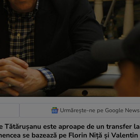
Urmărește-ne pe Google News
care Tătăruşanu este aproape de un transfer la
hencea se bazează pe Florin Niţă şi Valentin