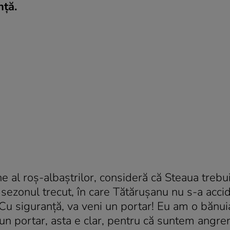
nţă.
al roş-albaştrilor, consideră că Steaua trebu
n sezonul trecut, în care Tătăruşanu nu s-a accid
„Cu siguranţă, va veni un portar! Eu am o bănui
un portar, asta e clar, pentru că suntem angren