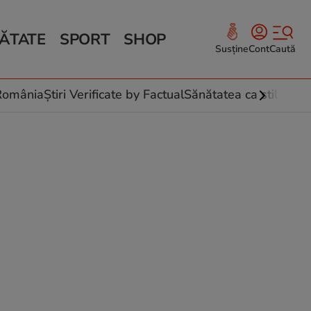
ĂTATE
SPORT
SHOP
Susține
Cont
Caută
Sănătate și Fitness
ce
 culinare
-România
Știri Verificate by Factual
Sănătatea ca stil de vi
 și legume
rea plantelor