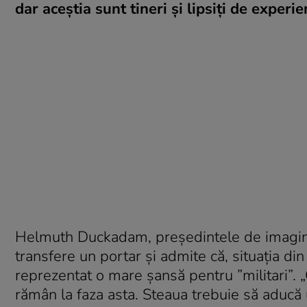
dar aceştia sunt tineri şi lipsiţi de experie
Helmuth Duckadam, preşedintele de imagine 
transfere un portar şi admite că, situaţia di
reprezentat o mare şansă pentru ”militari”. 
rămân la faza asta. Steaua trebuie să aducă 