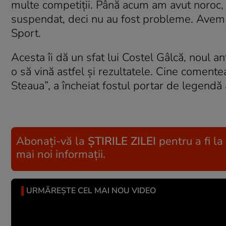
multe competiţii. Până acum am avut noroc, 
suspendat, deci nu au fost probleme. Avem n
Sport.
Acesta îi dă un sfat lui Costel Gâlcă, noul ant
o să vină astfel şi rezultatele. Cine comente
Steaua”, a încheiat fostul portar de legendă
Abonați-vă la
ȘTIRILE ZILEI
pentru a fi la
mai noi informații.
URMĂREȘTE CEL MAI NOU VIDEO