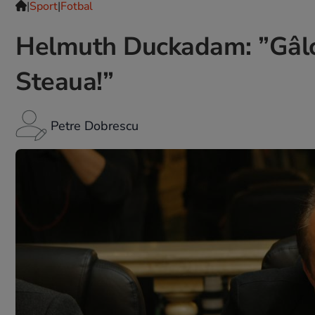
|
Sport
|
Fotbal
Helmuth Duckadam: ”Gâlcă 
Steaua!”
Petre Dobrescu