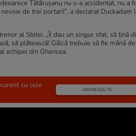
deoarece Tătăruşanu nu s-a accidentat, nu a f
evoie de trei portari!”, a declarat Duckadam l
renor al Stelei. „Îi dau un singur sfat, să ţină di
ază, să plătească! Gâlcă trebuie să fie mână de 
 al echipei din Ghencea.
 curent cu cele
ABONEAZĂ-TE