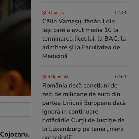
Știri Locale
07:13
Călin Vameșu, tânărul din
Iași care a avut media 10 la
terminarea liceului, la BAC, la
admitere și la Facultatea de
Medicină
Știri România
07:00
România riscă sancțiuni de
zeci de milioane de euro din
partea Uniunii Europene dacă
ignoră în continuare
hotărârile Curții de Justiție de
la Luxemburg pe tema „marii
 Cojocaru,
prescripții”