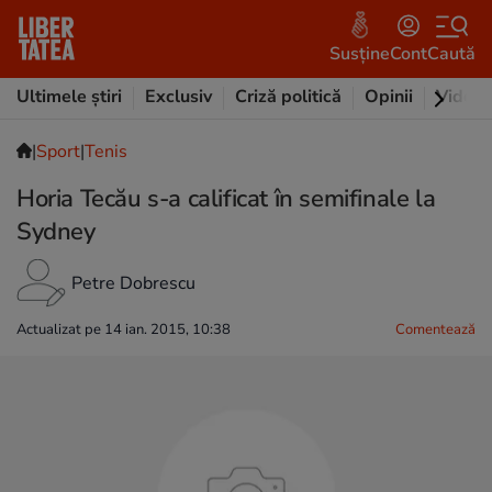
Susține
Cont
Caută
Ultimele știri
Exclusiv
Criză politică
Opinii
Video
|
Sport
|
Tenis
Horia Tecău s-a calificat în semifinale la
Sydney
Petre Dobrescu
Actualizat pe 14 ian. 2015, 10:38
Comentează