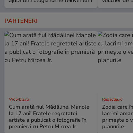
ajută tehnologia să ne reinventăm
voucher de 5
PARTENERI
Wowbiz.ro
Redactia.ro
Cum arată fiul Mădălinei Manole
Zodia care în
la 17 ani! Fratele regretatei
lacrimi amar
artiste a publicat o fotografie în
primește o v
premieră cu Petru Mircea Jr.
planurile