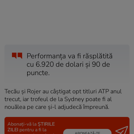
Performanța va fi răsplătită
cu 6.920 de dolari și 90 de
puncte.
Tecău și Rojer au câștigat opt titluri ATP anul
trecut, iar trofeul de la Sydney poate fi al
nouălea pe care și-l adjudecă împreună.
Abonați-vă la
ȘTIRILE
ZILEI
pentru a fi la
ABONEAZĂ-TE