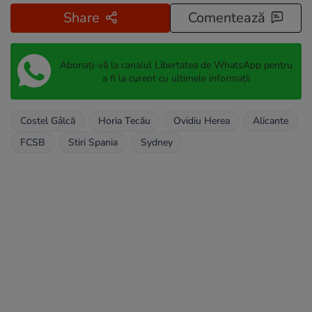
Share
Comentează
Abonați-vă la canalul Libertatea de WhatsApp pentru
a fi la curent cu ultimele informații
Costel Gâlcă
Horia Tecău
Ovidiu Herea
Alicante
FCSB
Stiri Spania
Sydney