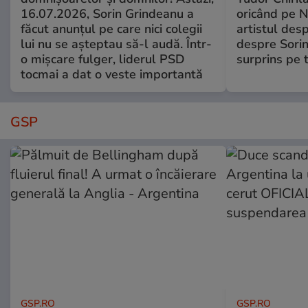
16.07.2026, Sorin Grindeanu a
oricând pe N
făcut anunțul pe care nici colegii
artistul desp
lui nu se așteptau să-l audă. Într-
despre Sorin
o mișcare fulger, liderul PSD
surprins pe 
tocmai a dat o veste importantă
GSP
GSP.RO
GSP.RO