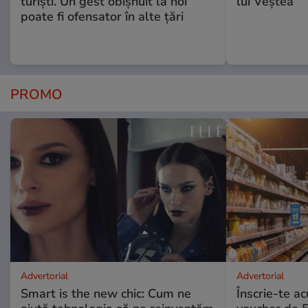
turiști. Un gest obișnuit la noi
lui Veștea
poate fi ofensator în alte țări
PROMO
Advertorial
Advertorial
Smart is the new chic: Cum ne
Înscrie-te ac