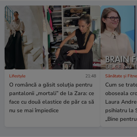
Lifestyle
21:48
Sănătate și Fitn
O româncă a găsit soluția pentru
Cum se trate
pantalonii „mortali” de la Zara: ce
oboseala cron
face cu două elastice de păr ca să
Laura Andree
nu se mai împiedice
psihiatru la 
„Bine pentru