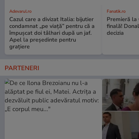
Adevarul.ro
Fanatik.ro
Cazul care a divizat Italia: bijutier
Premieră la 
condamnat „pe viață” pentru că a
finală! Dona
împușcat doi tâlhari după un jaf.
decizia
Apel la președinte pentru
graţiere
PARTENERI