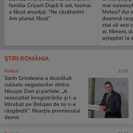
familia Crișan! După 6 ani, tocmai
mai cunoscu
a făcut anunțul: ”Ne căsătorim!
Meteo? Azi e
Am planul făcut”
doamnă respe
stai să vezi 
ei. Nimeni, d
așteptat la 
ȘTIRI ROMÂNIA
Politică
21:01
Sorin Grindeanu a dezvăluit
culisele negocierilor dintre
Nicușor Dan și partide: „A
reascultat înregistrările și l-a
întrebat pe Bolojan de ce s-a
răzgândit”. Reacția premierului
demis