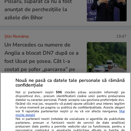
Pîslaru, supărat că nu a fost
anunțat de perchezițiile la
azilele din Bihor
Știri România
19:47
Un Mercedes cu numere de
Anglia a blocat DN7 după ce a
fost lăsat pe șosea. Cât l-a
costat pe șofer „parcarea” pe
Valea Oltului și ce explicație le-
Nouă ne pasă ca datele tale personale să rămână
confidențiale
a dat polițiștilor
Noi și partenerii noștri
596
stocăm și/sau accesăm informații pe
dispozitivul dvs., precum identificatorii cookie unici pentru prelucrarea
datelor cu caracter personal. Puteți accepta sau gestiona preferințele dvs.
Opinii
16:09
făcând clic mai jos, respectiv vă puteți opune utilizării unui interes legitim
în orice moment pe pagina cu politica de confidențialitate. Aceste alegeri
vor fi raportate partenerilor noștri și nu vă vor afecta navigarea.
Mai
Fundament pentru un nou
multe detalii
Noi si partenerii nostri (retelele de socializare si agentiile de publicitate
model de dezvoltare economică
partenere, precum si furnizorii nostri de servicii de date analitice)
prelucram date pentru a permite website-ului sa functioneze, pentru a
– oportunitatea transformărilor
personaliza continutul si anunturile publicitare afisate in functie de