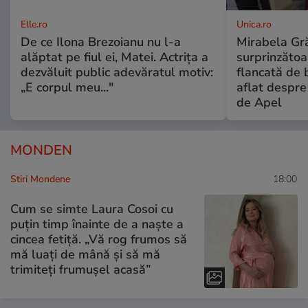
Elle.ro
Unica.ro
De ce Ilona Brezoianu nu l-a
Mirabela Gră
alăptat pe fiul ei, Matei. Actrița a
surprinzătoar
dezvăluit public adevăratul motiv:
flancată de 
„E corpul meu..."
aflat despre
de Apel
MONDEN
Stiri Mondene
18:00
Cum se simte Laura Cosoi cu
puțin timp înainte de a naște a
cincea fetiță. „Vă rog frumos să
mă luați de mână și să mă
trimiteți frumușel acasă”