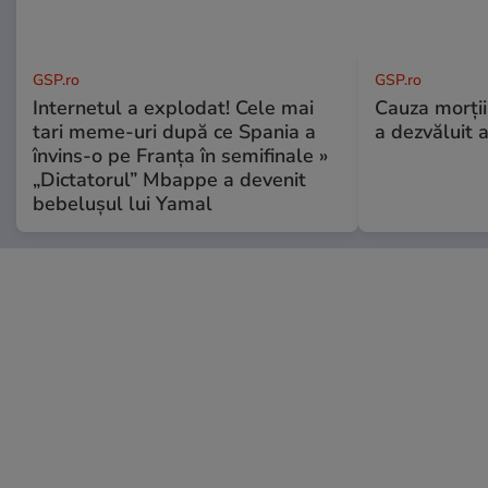
GSP.ro
GSP.ro
Internetul a explodat! Cele mai
Cauza morții
tari meme-uri după ce Spania a
a dezvăluit 
învins-o pe Franța în semifinale »
„Dictatorul” Mbappe a devenit
bebelușul lui Yamal