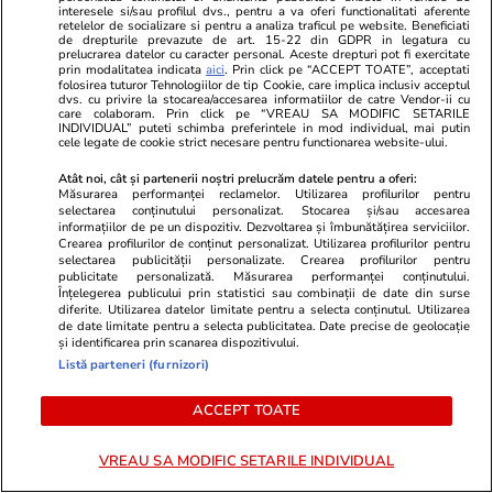
interesele si/sau profilul dvs., pentru a va oferi functionalitati aferente
tehnologice pentru IMM-urile
retelelor de socializare si pentru a analiza traficul pe website. Beneficiati
de drepturile prevazute de art. 15-22 din GDPR in legatura cu
din România
prelucrarea datelor cu caracter personal. Aceste drepturi pot fi exercitate
prin modalitatea indicata
aici
. Prin click pe “ACCEPT TOATE”, acceptati
folosirea tuturor Tehnologiilor de tip Cookie, care implica inclusiv acceptul
dvs. cu privire la stocarea/accesarea informatiilor de catre Vendor-ii cu
care colaboram. Prin click pe “VREAU SA MODIFIC SETARILE
Opinii
15 iul.
INDIVIDUAL” puteti schimba preferintele in mod individual, mai putin
cele legate de cookie strict necesare pentru functionarea website-ului.
Atât noi, cât și partenerii noștri prelucrăm datele pentru a oferi:
Studiile universitare de științe
Măsurarea performanței reclamelor. Utilizarea profilurilor pentru
selectarea conținutului personalizat. Stocarea și/sau accesarea
politice între prea multă teorie
informațiilor de pe un dispozitiv. Dezvoltarea și îmbunătățirea serviciilor.
Crearea profilurilor de conținut personalizat. Utilizarea profilurilor pentru
și prea puțină practică
selectarea publicității personalizate. Crearea profilurilor pentru
publicitate personalizată. Măsurarea performanței conținutului.
Înțelegerea publicului prin statistici sau combinații de date din surse
diferite. Utilizarea datelor limitate pentru a selecta conținutul. Utilizarea
de date limitate pentru a selecta publicitatea. Date precise de geolocație
și identificarea prin scanarea dispozitivului.
Opinii
15 iul.
Listă parteneri (furnizori)
ACCEPT TOATE
Când criminalul de război Putin
va muri, crimele Rusiei vor
VREAU SA MODIFIC SETARILE INDIVIDUAL
continua