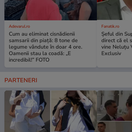
Adevarul.ro
Fanatik.ro
Cum au eliminat cisnădienii
Șeful din Su
samsarii din piață: 8 tone de
direct că el 
legume vândute în doar 4 ore.
vine Neluțu 
Oamenii stau la coadă: „E
Exclusiv
incredibil!” FOTO
PARTENERI