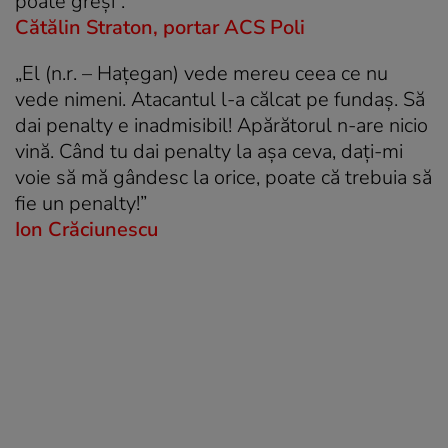
poate greși”.
Cătălin Straton, portar ACS Poli
„El (n.r. – Hațegan) vede mereu ceea ce nu
vede nimeni. Atacantul l-a călcat pe fundaș. Să
dai penalty e inadmisibil! Apărătorul n-are nicio
vină. Când tu dai penalty la așa ceva, dați-mi
voie să mă gândesc la orice, poate că trebuia să
fie un penalty!”
Ion Crăciunescu