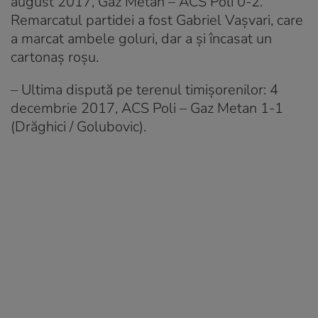
august 2017, Gaz Metan – ACS Poli 0-2.
Remarcatul partidei a fost Gabriel Vaşvari, care
a marcat ambele goluri, dar a şi încasat un
cartonaş roşu.
– Ultima dispută pe terenul timişorenilor: 4
decembrie 2017, ACS Poli – Gaz Metan 1-1
(Drăghici / Golubovic).