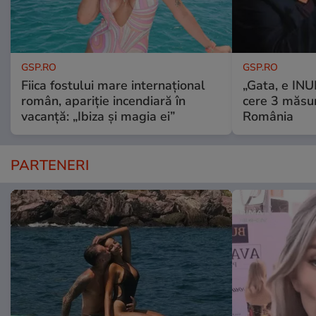
GSP.RO
GSP.RO
Fiica fostului mare internațional
„Gata, e IN
român, apariție incendiară în
cere 3 măsu
vacanță: „Ibiza și magia ei”
România
PARTENERI