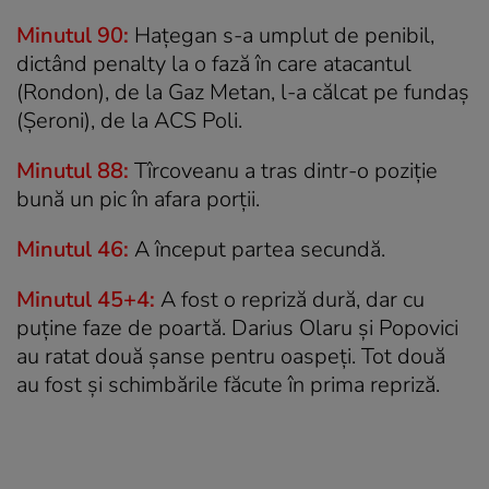
Minutul 90:
Hațegan s-a umplut de penibil,
dictând penalty la o fază în care atacantul
(Rondon), de la Gaz Metan, l-a călcat pe fundaș
(Șeroni), de la ACS Poli.
Minutul 88:
Tîrcoveanu a tras dintr-o poziție
bună un pic în afara porții.
Minutul 46:
A început partea secundă.
Minutul 45+4:
A fost o repriză dură, dar cu
puține faze de poartă. Darius Olaru și Popovici
au ratat două șanse pentru oaspeți. Tot două
au fost și schimbările făcute în prima repriză.