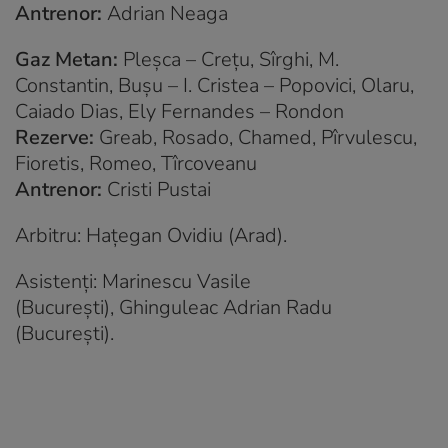
Antrenor:
Adrian Neaga
Gaz Metan:
Pleşca – Creţu, Sîrghi, M.
Constantin, Buşu – I. Cristea – Popovici, Olaru,
Caiado Dias, Ely Fernandes – Rondon
Rezerve:
Greab, Rosado, Chamed, Pîrvulescu,
Fioretis, Romeo, Tîrcoveanu
Antrenor:
Cristi Pustai
Arbitru: Haţegan Ovidiu (Arad).
Asistenți: Marinescu Vasile
(Bucureşti), Ghinguleac Adrian Radu
(Bucureşti).