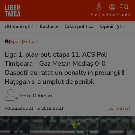
Susține
Cont
Caută
Ultimele știri
Exclusiv
Criză politică
Opinii
Intervi
|
Sport
|
Fotbal
Liga 1, play-out, etapa 11. ACS Poli
Timișoara – Gaz Metan Mediaş 0-0.
Oaspeții au ratat un penalty în prelungiri!
Hațegan s-a umplut de penibil
Petre Dobrescu
Actualizat pe 21 mai 2018, 23:21
Comentează