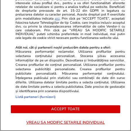
Grecia. Mesajul emoționant
interesele si/sau profilul dvs., pentru a va oferi functionalitati aferente
retelelor de socializare si pentru a analiza traficul pe website. Beneficiati
transmis de actriță
de drepturile prevazute de art. 15-22 din GDPR in legatura cu
prelucrarea datelor cu caracter personal. Aceste drepturi pot fi exercitate
prin modalitatea indicata
aici
. Prin click pe “ACCEPT TOATE”, acceptati
folosirea tuturor Tehnologiilor de tip Cookie, care implica inclusiv acceptul
dvs. cu privire la stocarea/accesarea informatiilor de catre Vendor-ii cu
care colaboram. Prin click pe “VREAU SA MODIFIC SETARILE
Stiri Mondene
17:50
INDIVIDUAL” puteti schimba preferintele in mod individual, mai putin
cele legate de cookie strict necesare pentru functionarea website-ului.
Ținuta purtată de Andreea
Atât noi, cât și partenerii noștri prelucrăm datele pentru a oferi:
Măsurarea performanței reclamelor. Utilizarea profilurilor pentru
Ibacka la Untold 2026 a atras
selectarea conținutului personalizat. Stocarea și/sau accesarea
atenția tuturor. Vedeta s-a
informațiilor de pe un dispozitiv. Dezvoltarea și îmbunătățirea serviciilor.
Crearea profilurilor de conținut personalizat. Utilizarea profilurilor pentru
schimbat după divorțul de
selectarea publicității personalizate. Crearea profilurilor pentru
Cabral
publicitate personalizată. Măsurarea performanței conținutului.
Înțelegerea publicului prin statistici sau combinații de date din surse
diferite. Utilizarea datelor limitate pentru a selecta conținutul. Utilizarea
de date limitate pentru a selecta publicitatea. Date precise de geolocație
și identificarea prin scanarea dispozitivului.
PARTENERI
Listă parteneri (furnizori)
ACCEPT TOATE
VREAU SA MODIFIC SETARILE INDIVIDUAL