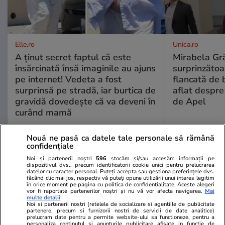
Elle.ro
Unica.ro
A ținut secret faptul că este
Mirabela Gră
însărcinată însă imaginile au ajuns
surprinzătoar
pe internet! Vedeta a fost
flancată de 
surprinsă pe stradă, iar burtica de
aflat despre
gravidă dovedește că va deveni în
de Apel
curând mamă
Nouă ne pasă ca datele tale personale să rămână
confidențiale
MONDEN
Noi și partenerii noștri
596
stocăm și/sau accesăm informații pe
dispozitivul dvs., precum identificatorii cookie unici pentru prelucrarea
datelor cu caracter personal. Puteți accepta sau gestiona preferințele dvs.
făcând clic mai jos, respectiv vă puteți opune utilizării unui interes legitim
Stiri Mondene
18:18
în orice moment pe pagina cu politica de confidențialitate. Aceste alegeri
vor fi raportate partenerilor noștri și nu vă vor afecta navigarea.
Mai
multe detalii
Noi si partenerii nostri (retelele de socializare si agentiile de publicitate
Paula Chirilă, imagini romantice
partenere, precum si furnizorii nostri de servicii de date analitice)
alături de iubit în vacanța din
prelucram date pentru a permite website-ului sa functioneze, pentru a
personaliza continutul si anunturile publicitare afisate in functie de