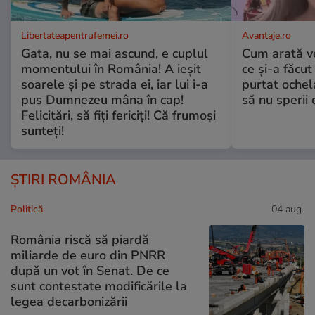
Libertateapentrufemei.ro
Avantaje.ro
Gata, nu se mai ascund, e cuplul
Cum arată v
momentului în România! A ieșit
ce și-a făcut
soarele și pe strada ei, iar lui i-a
purtat ochel
pus Dumnezeu mâna în cap!
să nu sperii c
Felicitări, să fiți fericiți! Că frumoși
sunteți!
ȘTIRI ROMÂNIA
Politică
04 aug.
România riscă să piardă
miliarde de euro din PNRR
după un vot în Senat. De ce
sunt contestate modificările la
legea decarbonizării