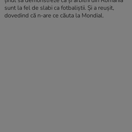
ținut să demonstreze că și arbitrii din România
sunt la fel de slabi ca fotbaliștii. Și a reușit,
dovedind că n-are ce căuta la Mondial.