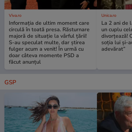
Viva.ro
Unica.ro
Informația de ultim moment care
La 2 ani de 
circulă în toată presa. Răsturnare
un cuplu ce
majoră de situație la vârful țării!
divorțează! C
S-au speculat multe, dar știrea
soția lui și-
fulger acum a venit! În urmă cu
adevărat”
doar câteva momente PSD a
făcut anunțul
GSP