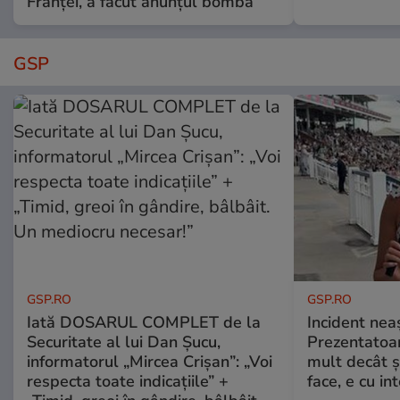
Franței, a făcut anunțul bombă
GSP
GSP.RO
GSP.RO
Iată DOSARUL COMPLET de la
Incident neaș
Securitate al lui Dan Șucu,
Prezentatoa
informatorul „Mircea Crișan”: „Voi
mult decât și
respecta toate indicațiile” +
face, e cu int