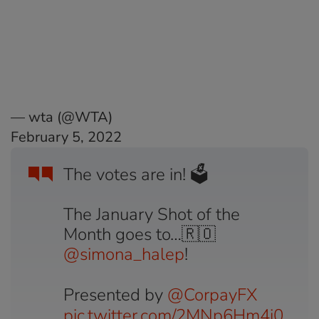
— wta (@WTA)
February 5, 2022
The votes are in! 🗳
The January Shot of the
Month goes to…🇷🇴
@simona_halep
!
Presented by
@CorpayFX
pic.twitter.com/2MNp6Hm4i0