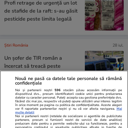
Profi retrage de urgență un lot
de stafide de la raft: s-au găsit
pesticide peste limita legală
Știri România
28 iul.
Un șofer de TIR român a
încercat să treacă peste
polițiștii de frontieră din Ruse
Nouă ne pasă ca datele tale personale să rămână
cu mastodontul
confidențiale
Noi și partenerii noștri
596
stocăm și/sau accesăm informații pe
dispozitivul dvs., precum identificatorii cookie unici pentru prelucrarea
datelor cu caracter personal. Puteți accepta sau gestiona preferințele dvs.
făcând clic mai jos, respectiv vă puteți opune utilizării unui interes legitim
Știri România
28 iul.
în orice moment pe pagina cu politica de confidențialitate. Aceste alegeri
vor fi raportate partenerilor noștri și nu vă vor afecta navigarea.
Mai
multe detalii
Și Ileana, soţia lui Gradu Cîrpaci,
Noi si partenerii nostri (retelele de socializare si agentiile de publicitate
partenere, precum si furnizorii nostri de servicii de date analitice)
prelucram date pentru a permite website-ului sa functioneze, pentru a
a fost predată autorităţilor din
personaliza continutul si anunturile publicitare afisate in functie de