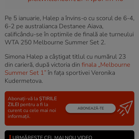
Pe 5 ianuarie, Halep a învins-o cu scorul de 6-4,
6-2 pe australianca Destanee Aiava,
calificându-se în optimile de finală ale turneului
WTA 250 Melbourne Summer Set 2.
Simona Halep a câștigat titlul cu numărul 23
din carieră, după victoria din
finala „Melbourne
Summer Set 1”
în fața sportivei Veronika
Kudermetova.
Abonați-vă la
ȘTIRILE
ZILEI
pentru a fi la
ABONEAZĂ-TE
curent cu cele mai noi
informații.
URMĂREȘTE CEL MAI NOU VIDEO