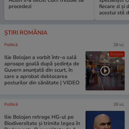
Acum s-a decis! Cum trebuie să
specialiști! 
procedezi
fiecare zi și 
acestui stil 
ȘTIRI ROMÂNIA
Politică
28 iul.
Exclusiv
Ilie Bolojan a vorbit într-o sală
aproape goală după ședința de
Guvern anunțată din scurt, în
care a aprobat deblocarea
posturilor din sănătate | VIDEO
Politică
28 iul.
Ilie Bolojan retrage HG-ul pe
Biodiversitate și trimite legea în