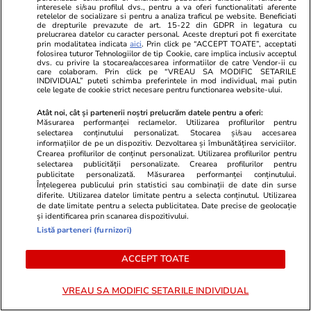
interesele si/sau profilul dvs., pentru a va oferi functionalitati aferente
Germania. Cuplul ar fi obligat
retelelor de socializare si pentru a analiza traficul pe website. Beneficiati
de drepturile prevazute de art. 15-22 din GDPR in legatura cu
un bărbat să doneze un rinichi
prelucrarea datelor cu caracter personal. Aceste drepturi pot fi exercitate
prin modalitatea indicata
aici
. Prin click pe “ACCEPT TOATE”, acceptati
folosirea tuturor Tehnologiilor de tip Cookie, care implica inclusiv acceptul
dvs. cu privire la stocarea/accesarea informatiilor de catre Vendor-ii cu
care colaboram. Prin click pe “VREAU SA MODIFIC SETARILE
INDIVIDUAL” puteti schimba preferintele in mod individual, mai putin
Știri România
28 iul.
cele legate de cookie strict necesare pentru functionarea website-ului.
Ziarul Financiar: PRO TV,
Atât noi, cât și partenerii noștri prelucrăm datele pentru a oferi:
Măsurarea performanței reclamelor. Utilizarea profilurilor pentru
amendat cu 4.000.000 de euro
selectarea conținutului personalizat. Stocarea și/sau accesarea
informațiilor de pe un dispozitiv. Dezvoltarea și îmbunătățirea serviciilor.
de Consiliul Concurenței, din
Crearea profilurilor de conținut personalizat. Utilizarea profilurilor pentru
cauza prețurilor cerute
selectarea publicității personalizate. Crearea profilurilor pentru
publicitate personalizată. Măsurarea performanței conținutului.
cabliștilor
Înțelegerea publicului prin statistici sau combinații de date din surse
diferite. Utilizarea datelor limitate pentru a selecta conținutul. Utilizarea
de date limitate pentru a selecta publicitatea. Date precise de geolocație
și identificarea prin scanarea dispozitivului.
Opinii
28 iul.
Listă parteneri (furnizori)
ACCEPT TOATE
„România are atâta noroc, încât
VREAU SA MODIFIC SETARILE INDIVIDUAL
nu-i mai trebuie politicieni”