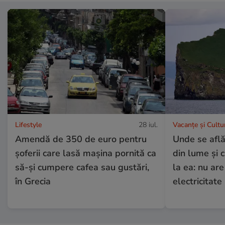
Lifestyle
28 iul.
Vacanțe și Cultu
Amendă de 350 de euro pentru
Unde se află
șoferii care lasă mașina pornită ca
din lume și 
să-și cumpere cafea sau gustări,
la ea: nu are
în Grecia
electricitate