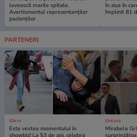
lovească marile spitale.
în ziua în car
Avertismentul reprezentanților
împlinit 81 d
pacienților
PARTENERI
Elle.ro
Unica.ro
Este vestea momentului în
Mirabela Gră
showbiz! La 53 de ani, celebra
surprinzătoar