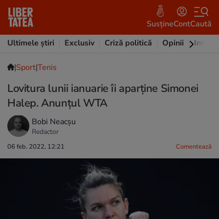
Susține
Cont
Caută
Ultimele știri
Exclusiv
Criză politică
Opinii
Intervi
|
Sport
|
Tenis
Lovitura lunii ianuarie îi aparţine Simonei
Halep. Anunţul WTA
Bobi Neacșu
Redactor
06 feb. 2022, 12:21
Comentează