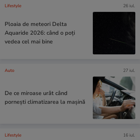
Lifestyle
26 iul.
Ploaia de meteori Delta
Aquaride 2026: când o poți
vedea cel mai bine
Auto
27 iul.
De ce miroase urât când
pornești climatizarea la mașină
Lifestyle
16 iul.