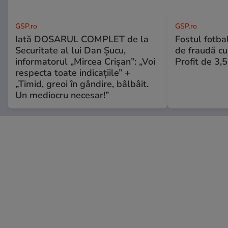
GSP.ro
GSP.ro
Iată DOSARUL COMPLET de la
Fostul fotba
Securitate al lui Dan Șucu,
de fraudă cu 
informatorul „Mircea Crișan”: „Voi
Profit de 3,
respecta toate indicațiile” +
„Timid, greoi în gândire, bâlbâit.
Un mediocru necesar!”