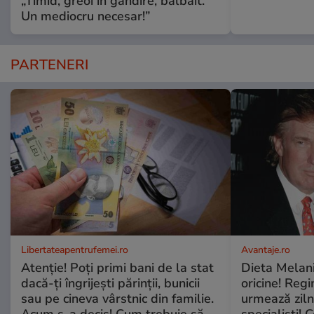
„Timid, greoi în gândire, bâlbâit.
Un mediocru necesar!”
PARTENERI
Libertateapentrufemei.ro
Avantaje.ro
Atenție! Poți primi bani de la stat
Dieta Melan
dacă-ți îngrijești părinții, bunicii
oricine! Regi
sau pe cineva vârstnic din familie.
urmează zilni