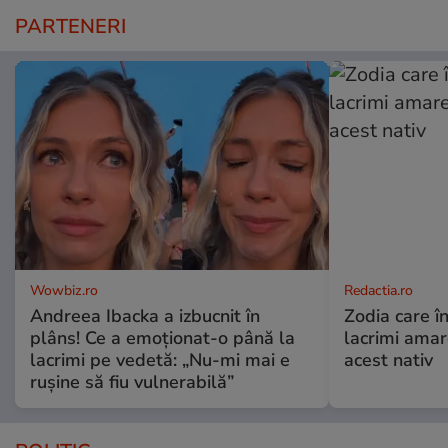
PARTENERI
Wowbiz.ro
Redactia.ro
Andreea Ibacka a izbucnit în
Zodia care în
plâns! Ce a emoționat-o până la
lacrimi ama
lacrimi pe vedetă: „Nu-mi mai e
acest nativ
rușine să fiu vulnerabilă”