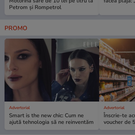
Motorina sare de 10 lei pe litru la
făcea plajă: „
Petrom și Rompetrol
PROMO
Advertorial
Advertorial
Smart is the new chic: Cum ne
Înscrie-te ac
ajută tehnologia să ne reinventăm
voucher de 5