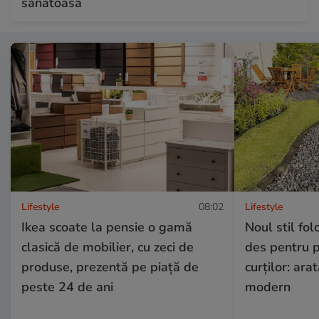
sănătoasă
Lifestyle
08:02
Lifestyle
Ikea scoate la pensie o gamă
Noul stil fol
clasică de mobilier, cu zeci de
des pentru p
produse, prezentă pe piață de
curților: ara
peste 24 de ani
modern