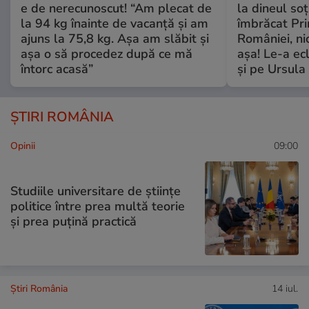
e de nerecunoscut! “Am plecat de
la dineul so
la 94 kg înainte de vacanță și am
îmbrăcat Pr
ajuns la 75,8 kg. Așa am slăbit și
României, ni
așa o să procedez după ce mă
așa! Le-a ec
întorc acasă”
și pe Ursula
ȘTIRI ROMÂNIA
Opinii
09:00
Studiile universitare de științe
politice între prea multă teorie
și prea puțină practică
Știri România
14 iul.