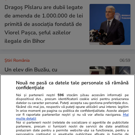
Dragoș Pîslaru are dubii legate
de amenda de 1.000.000 de lei
primită de asociaţia fondată de
Viorel Pașca, șeful azilelor
ilegale din Bihor
Știri România
06:59
Un elev din Buzău, cu
specializarea sudor, reprezintă
Nouă ne pasă ca datele tale personale să rămână
România la WorldSkills
confidențiale
Shanghai: „Toată lumea te
Noi și partenerii noștri
596
stocăm și/sau accesăm informații pe
dispozitivul dvs., precum identificatorii cookie unici pentru prelucrarea
caută dacă îți știi meseria”
datelor cu caracter personal. Puteți accepta sau gestiona preferințele dvs.
făcând clic mai jos, respectiv vă puteți opune utilizării unui interes legitim
în orice moment pe pagina cu politica de confidențialitate. Aceste alegeri
vor fi raportate partenerilor noștri și nu vă vor afecta navigarea.
Mai
multe detalii
Știri România
06:43
Noi si partenerii nostri (retelele de socializare si agentiile de publicitate
partenere, precum si furnizorii nostri de servicii de date analitice)
prelucram date pentru a permite website-ului sa functioneze, pentru a
personaliza continutul si anunturile publicitare afisate in functie de