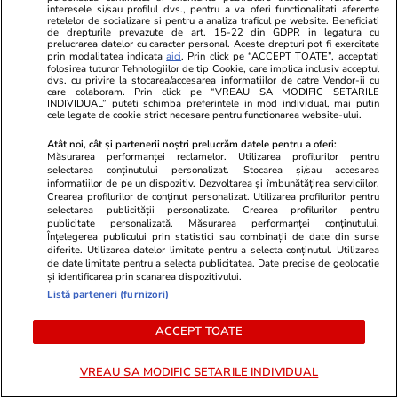
interesele si/sau profilul dvs., pentru a va oferi functionalitati aferente
Românii sunt a doua forță de
retelelor de socializare si pentru a analiza traficul pe website. Beneficiati
de drepturile prevazute de art. 15-22 din GDPR in legatura cu
muncă străină din Spania, după
prelucrarea datelor cu caracter personal. Aceste drepturi pot fi exercitate
prin modalitatea indicata
aici
. Prin click pe “ACCEPT TOATE”, acceptati
marocani
folosirea tuturor Tehnologiilor de tip Cookie, care implica inclusiv acceptul
dvs. cu privire la stocarea/accesarea informatiilor de catre Vendor-ii cu
care colaboram. Prin click pe “VREAU SA MODIFIC SETARILE
INDIVIDUAL” puteti schimba preferintele in mod individual, mai putin
cele legate de cookie strict necesare pentru functionarea website-ului.
Atât noi, cât și partenerii noștri prelucrăm datele pentru a oferi:
Știri România
14 iul.
Măsurarea performanței reclamelor. Utilizarea profilurilor pentru
selectarea conținutului personalizat. Stocarea și/sau accesarea
informațiilor de pe un dispozitiv. Dezvoltarea și îmbunătățirea serviciilor.
Opiniile lui Radu Banciu despre
Crearea profilurilor de conținut personalizat. Utilizarea profilurilor pentru
naționala de fotbal a Franței,
selectarea publicității personalizate. Crearea profilurilor pentru
publicitate personalizată. Măsurarea performanței conținutului.
analizate de CNA: „Suspiciuni
Înțelegerea publicului prin statistici sau combinații de date din surse
diferite. Utilizarea datelor limitate pentru a selecta conținutul. Utilizarea
clare de discurs rasist”
de date limitate pentru a selecta publicitatea. Date precise de geolocație
și identificarea prin scanarea dispozitivului.
Listă parteneri (furnizori)
ACCEPT TOATE
Opinii
08:00
VREAU SA MODIFIC SETARILE INDIVIDUAL
Când criminalul de război Putin