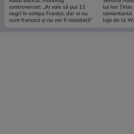
Radu Banciu, monolog
Simona Hale
controversat: „Ai voie să pui 11
lui Ion Țiriac
negri în echipa Franței, dar ei nu
comentariul 
sunt francezi și nu vor fi niciodată”
loja de la 