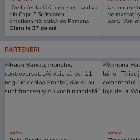
„De la fetița fără petreceri, la diva
Un bucureşte
din Capri!” Scrisoarea
de mascaţi şi
emoționantă scrisă de Ramona
parc. "Am cr
Olaru la 37 de ani
PARTENERI
GSP.ro
GSP.ro