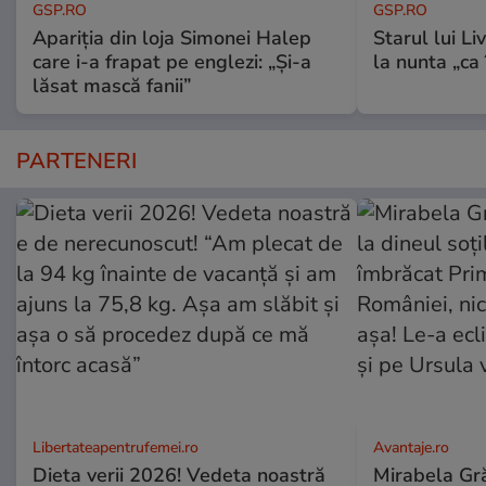
GSP.RO
GSP.RO
Apariția din loja Simonei Halep
Starul lui L
care i-a frapat pe englezi: „Și-a
la nunta „ca
lăsat mască fanii”
PARTENERI
Libertateapentrufemei.ro
Avantaje.ro
Dieta verii 2026! Vedeta noastră
Mirabela Grăd