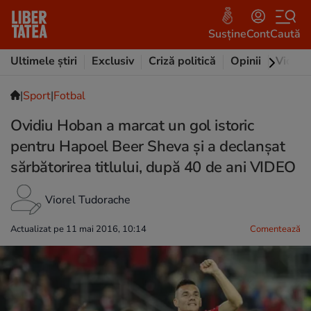
Susține
Cont
Caută
Ultimele știri
Exclusiv
Criză politică
Opinii
Video
|
Sport
|
Fotbal
Ovidiu Hoban a marcat un gol istoric
pentru Hapoel Beer Sheva și a declanșat
sărbătorirea titlului, după 40 de ani VIDEO
Viorel Tudorache
Actualizat pe 11 mai 2016, 10:14
Comentează