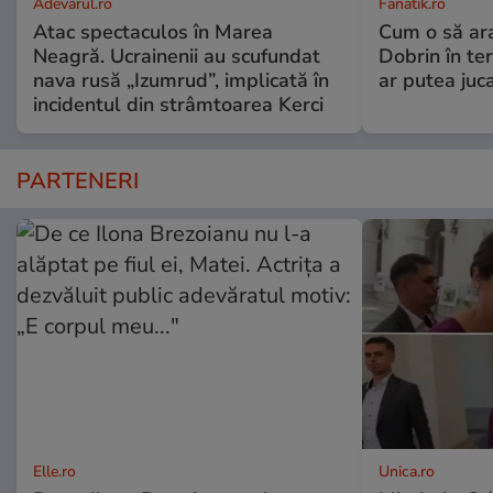
Adevarul.ro
Fanatik.ro
Atac spectaculos în Marea
Cum o să ar
Neagră. Ucrainenii au scufundat
Dobrin în ter
nava rusă „Izumrud”, implicată în
ar putea juca
incidentul din strâmtoarea Kerci
PARTENERI
Elle.ro
Unica.ro