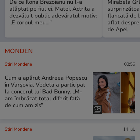
De ce Ilona Brezoianu nu l-a
Mirabela Gră
alăptat pe fiul ei, Matei. Actrița a
surprinzătoar
dezvăluit public adevăratul motiv:
flancată de 
„E corpul meu..."
aflat despre
de Apel
MONDEN
Stiri Mondene
08:56
Cum a apărut Andreea Popescu
în Varșovia. Vedeta a participat
la concerul lui Bad Bunny. „M-
am îmbrăcat total diferit față
de cum am zis”
Stiri Mondene
14 iul.