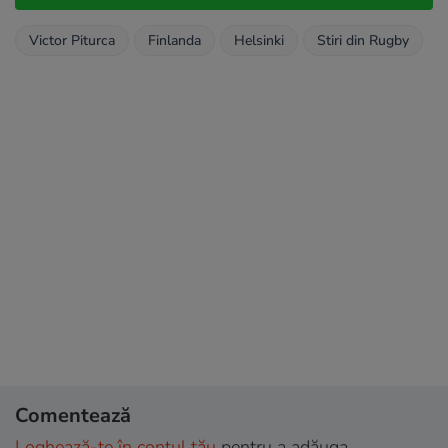
Victor Piturca
Finlanda
Helsinki
Stiri din Rugby
Comentează
Loghează-te în contul tău
pentru a adăuga