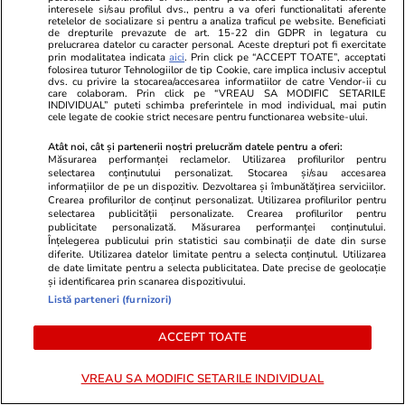
Parcul Grădina Icoanei ar putea
interesele si/sau profilul dvs., pentru a va oferi functionalitati aferente
retelelor de socializare si pentru a analiza traficul pe website. Beneficiati
fi retras. Motivele din spatele
de drepturile prevazute de art. 15-22 din GDPR in legatura cu
prelucrarea datelor cu caracter personal. Aceste drepturi pot fi exercitate
solicitării Institutului de
prin modalitatea indicata
aici
. Prin click pe “ACCEPT TOATE”, acceptati
folosirea tuturor Tehnologiilor de tip Cookie, care implica inclusiv acceptul
Investigare a Crimelor
dvs. cu privire la stocarea/accesarea informatiilor de catre Vendor-ii cu
care colaboram. Prin click pe “VREAU SA MODIFIC SETARILE
Comunismului
INDIVIDUAL” puteti schimba preferintele in mod individual, mai putin
cele legate de cookie strict necesare pentru functionarea website-ului.
Atât noi, cât și partenerii noștri prelucrăm datele pentru a oferi:
Măsurarea performanței reclamelor. Utilizarea profilurilor pentru
Știri România
24 iul.
selectarea conținutului personalizat. Stocarea și/sau accesarea
informațiilor de pe un dispozitiv. Dezvoltarea și îmbunătățirea serviciilor.
Avertizări nowcasting ANM de
Crearea profilurilor de conținut personalizat. Utilizarea profilurilor pentru
selectarea publicității personalizate. Crearea profilurilor pentru
vreme severă imediată. Lista
publicitate personalizată. Măsurarea performanței conținutului.
Înțelegerea publicului prin statistici sau combinații de date din surse
localităților vizate de fenomene
diferite. Utilizarea datelor limitate pentru a selecta conținutul. Utilizarea
de date limitate pentru a selecta publicitatea. Date precise de geolocație
meteo periculoase
și identificarea prin scanarea dispozitivului.
Listă parteneri (furnizori)
ACCEPT TOATE
Opinii
24 iul.
VREAU SA MODIFIC SETARILE INDIVIDUAL
Inteligența artificială va