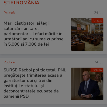
ȘTIRI ROMÂNIA
Politică
24 iul.
Analiză
Marii câștigători ai legii
salarizării unitare:
parlamentarii. Lefuri mărite în
următorii ani cu sume cuprinse
în 5.000 și 7.000 de lei
Politică
24 iul.
SURSE Război politic total. PNL
Exclusiv
pregătește trimiterea acasă a
garniturilor doi și trei din
instituțiile statului și
deconcentratele ocupate de
oamenii PSD