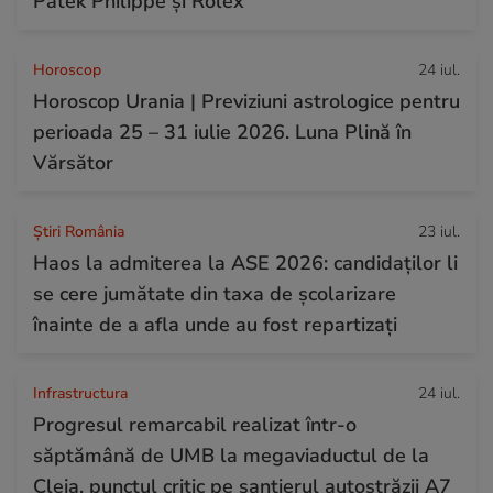
Patek Philippe și Rolex
Horoscop
24 iul.
Horoscop Urania | Previziuni astrologice pentru
perioada 25 – 31 iulie 2026. Luna Plină în
Vărsător
Știri România
23 iul.
Haos la admiterea la ASE 2026: candidaților li
se cere jumătate din taxa de școlarizare
înainte de a afla unde au fost repartizați
Infrastructura
24 iul.
Progresul remarcabil realizat într-o
săptămână de UMB la megaviaductul de la
Cleja, punctul critic pe șantierul autostrăzii A7