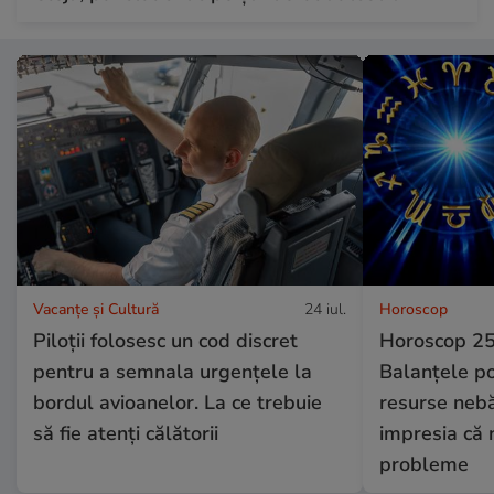
Vacanțe și Cultură
24 iul.
Horoscop
Piloții folosesc un cod discret
Horoscop 25 
pentru a semnala urgențele la
Balanțele po
bordul avioanelor. La ce trebuie
resurse nebă
să fie atenți călătorii
impresia că 
probleme