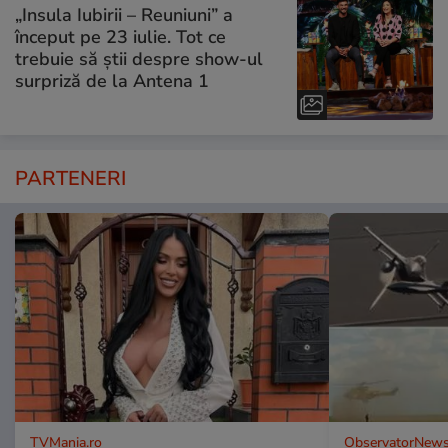
„Insula Iubirii – Reuniuni” a
început pe 23 iulie. Tot ce
trebuie să știi despre show-ul
surpriză de la Antena 1
PARTENERI
TVMania.ro
ObservatorNews