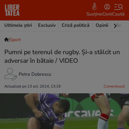
Susține
Cont
Caută
Ultimele știri
Exclusiv
Criză politică
Opinii
Video
|
Sport
Pumni pe terenul de rugby. Și-a stâlcit un
adversar în bătaie / VIDEO
Petre Dobrescu
Actualizat pe 13 oct. 2014, 13:19
Comentează