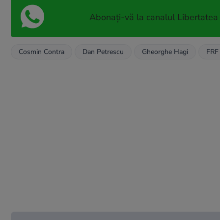
Abonați-vă la canalul Libertatea
Cosmin Contra
Dan Petrescu
Gheorghe Hagi
FRF 