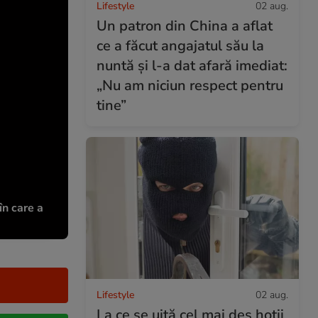
Lifestyle
02 aug.
Un patron din China a aflat
ce a făcut angajatul său la
nuntă și l-a dat afară imediat:
„Nu am niciun respect pentru
tine”
în care a
Lifestyle
02 aug.
La ce se uită cel mai des hoții