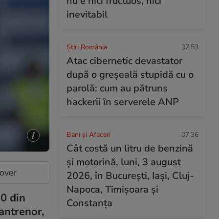
nu e nici fructuos, nici
inevitabil
Știri România
07:53
Atac cibernetic devastator
după o greșeală stupidă cu o
parolă: cum au pătruns
hackerii în serverele ANP
Bani și Afaceri
07:36
Cât costă un litru de benzină
și motorină, luni, 3 august
cover
2026, în București, Iași, Cluj-
Napoca, Timișoara și
0 din
Constanța
antrenor,