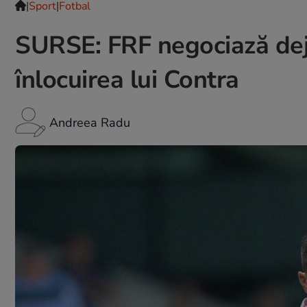
|
Sport
|
Fotbal
SURSE: FRF negociază deja
înlocuirea lui Contra
Andreea Radu