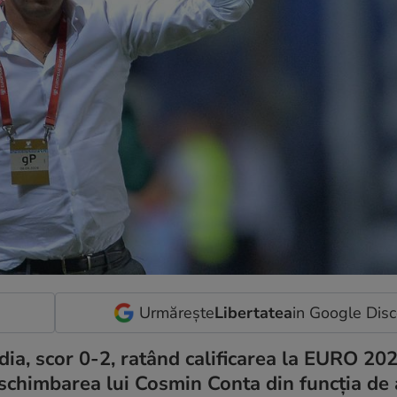
Urmărește
Libertatea
in Google Dis
ia, scor 0-2, ratând calificarea la EURO 202
a schimbarea lui Cosmin Conta din funcția de 