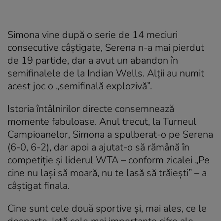
Simona vine după o serie de 14 meciuri
consecutive câştigate, Serena n-a mai pierdut
de 19 partide, dar a avut un abandon în
semifinalele de la Indian Wells. Alţii au numit
acest joc o „semifinală explozivă”.
Istoria întâlnirilor directe consemnează
momente fabuloase. Anul trecut, la Turneul
Campioanelor, Simona a spulberat-o pe Serena
(6-0, 6-2), dar apoi a ajutat-o să rămână în
competiţie şi liderul WTA – conform zicalei „Pe
cine nu laşi să moară, nu te lasă să trăieşti” – a
câştigat finala.
Cine sunt cele două sportive şi, mai ales, ce le