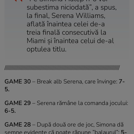
subestima niciodată”, a spus,
la final, Serena Williams,
aflată înaintea celei de-a
treia finală consecutivă la
Miami și înaintea celui de-al
optulea titlu.
////////////////////////////////////////////////////////////////////////////////////////////////
GAME 30
– Break alb Serena, care învinge:
7-
5.
GAME 29
– Serena rămâne la comanda jocului:
6-5.
GAME 28
– După două ore de joc, Simona dă
semne evidente că poate răpune ”balaurul”:
5-