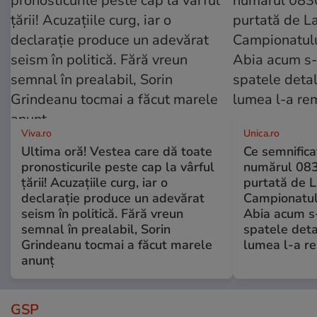
Viva.ro
Unica.ro
Ultima oră! Vestea care dă toate
Ce semnificaț
pronosticurile peste cap la vârful
numărul 083
țării! Acuzațiile curg, iar o
purtată de L
declarație produce un adevărat
Campionatul
seism în politică. Fără vreun
Abia acum s-
semnal în prealabil, Sorin
spatele deta
Grindeanu tocmai a făcut marele
lumea l-a r
anunț
GSP