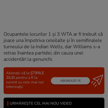
Ocupantele locurilor 1 şi 3 WTA ar fi trebuit să
joace una împotriva celeilalte şi în semifinalele
turneului de la Indian Wells, dar Williams s-a
retras înaintea partidei, din cauza unei
accidentări la genunchi.
Abonați-vă la
ȘTIRILE
ZILEI
pentru a fi la
ABONEAZĂ-TE
curent cu cele mai noi
informații.
URMĂREȘTE CEL MAI NOU VIDEO