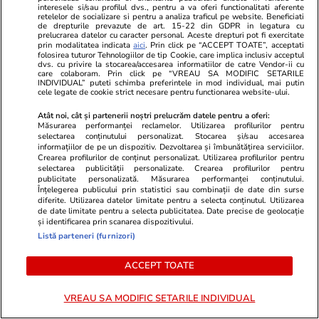
interesele si/sau profilul dvs., pentru a va oferi functionalitati aferente
retelelor de socializare si pentru a analiza traficul pe website. Beneficiati
de drepturile prevazute de art. 15-22 din GDPR in legatura cu
prelucrarea datelor cu caracter personal. Aceste drepturi pot fi exercitate
prin modalitatea indicata
aici
. Prin click pe “ACCEPT TOATE”, acceptati
folosirea tuturor Tehnologiilor de tip Cookie, care implica inclusiv acceptul
dvs. cu privire la stocarea/accesarea informatiilor de catre Vendor-ii cu
care colaboram. Prin click pe “VREAU SA MODIFIC SETARILE
INDIVIDUAL” puteti schimba preferintele in mod individual, mai putin
cele legate de cookie strict necesare pentru functionarea website-ului.
Atât noi, cât și partenerii noștri prelucrăm datele pentru a oferi:
Măsurarea performanței reclamelor. Utilizarea profilurilor pentru
selectarea conținutului personalizat. Stocarea și/sau accesarea
Libertateapentrufemei.ro
Avantaje.ro
informațiilor de pe un dispozitiv. Dezvoltarea și îmbunătățirea serviciilor.
Crearea profilurilor de conținut personalizat. Utilizarea profilurilor pentru
Ultima oră! A murit marea
TRIST, foart
selectarea publicității personalizate. Crearea profilurilor pentru
noastră actriță! Toată lumea a
împreună, în 
publicitate personalizată. Măsurarea performanței conținutului.
Înțelegerea publicului prin statistici sau combinații de date din surse
iubit-o în filmul lui Mungiu! Atât
noastră actri
diferite. Utilizarea datelor limitate pentru a selecta conținutul. Utilizarea
de tânără, atât de talentată.
lui Mungiu, ș
de date limitate pentru a selecta publicitatea. Date precise de geolocație
și identificarea prin scanarea dispozitivului.
Acum e împreună cu soțul ei,
TVR au fost 
Listă parteneri (furnizori)
regretatul realizator de la TVR
până când mo
ACCEPT TOATE
ȘTIRI ROMÂNIA
VREAU SA MODIFIC SETARILE INDIVIDUAL