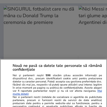
GSP.RO
GSP.RO
Nouă ne pasă ca datele tale personale să rămână
SINGURUL fotbalist care nu dă
Nici Messi n
confidențiale
mâna cu Donald Trump la
tari glume a
Noi și partenerii noștri
596
stocăm și/sau accesăm informații pe
ceremonia de premiere
Argentinei d
dispozitivul dvs., precum identificatorii cookie unici pentru prelucrarea
datelor cu caracter personal. Puteți accepta sau gestiona preferințele dvs.
făcând clic mai jos, respectiv vă puteți opune utilizării unui interes legitim
în orice moment pe pagina cu politica de confidențialitate. Aceste alegeri
vor fi raportate partenerilor noștri și nu vă vor afecta navigarea.
Mai
PARTENERI
multe detalii
Noi si partenerii nostri (retelele de socializare si agentiile de publicitate
partenere, precum si furnizorii nostri de servicii de date analitice)
prelucram date pentru a permite website-ului sa functioneze, pentru a
personaliza continutul si anunturile publicitare afisate in functie de