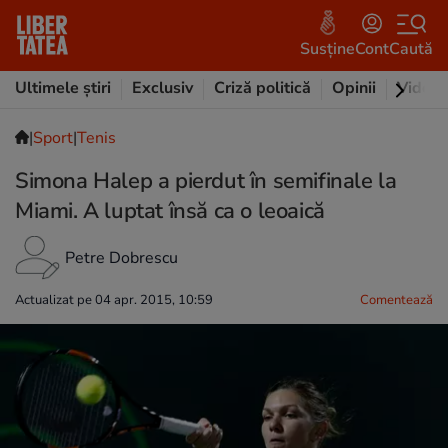
Susține
Cont
Caută
Ultimele știri
Exclusiv
Criză politică
Opinii
Video
|
Sport
|
Tenis
Simona Halep a pierdut în semifinale la
Miami. A luptat însă ca o leoaică
Petre Dobrescu
Actualizat pe 04 apr. 2015, 10:59
Comentează