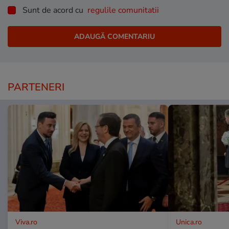
Sunt de acord cu
regulile comunitatii
PARTENERI
Viva.ro
Unica.ro