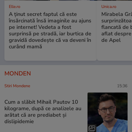
Elle.ro
Unica.ro
A ținut secret faptul că este
Mirabela Gră
însărcinată însă imaginile au ajuns
surprinzătoar
pe internet! Vedeta a fost
flancată de 
surprinsă pe stradă, iar burtica de
aflat despre
gravidă dovedește că va deveni în
de Apel
curând mamă
MONDEN
Stiri Mondene
15:36
Cum a slăbit Mihail Pautov 10
kilograme, după ce analizele au
arătat că are prediabet și
dislipidemie