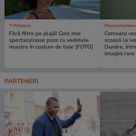
TVMania.ro
ObservatorNews
Fără filtre pe plajă! Cele mai
Comoara vec
spectaculoase poze cu vedetele
scoasă la iv
noastre în costum de baie [FOTO]
Dunăre, într
Imagini rare
PARTENERI