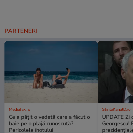
PARTENERI
Mediafax.ro
StirileKanalD.ro
Ce a pățit o vedetă care a făcut o
UPDATE Zi d
baie pe o plajă cunoscută?
Georgescu! F
Pericolele înotului
prezidențiale