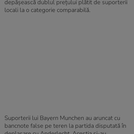
depăşească dublul preţului plătit de suporterii
locali la o categorie comparabilă.
Suporterii lui Bayern Munchen au aruncat cu
bancnote false pe teren la partida disputată în
deplasare cu Anderlecht. Aceștia și-au