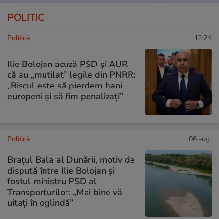
POLITIC
Politică
12:24
Ilie Bolojan acuză PSD și AUR
că au „mutilat” legile din PNRR:
„Riscul este să pierdem bani
europeni și să fim penalizați”
Politică
06 aug.
Brațul Bala al Dunării, motiv de
dispută între Ilie Bolojan și
fostul ministru PSD al
Transporturilor: „Mai bine vă
uitați în oglindă”