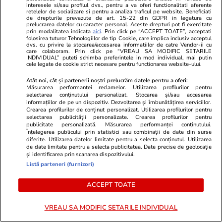
interesele si/sau profilul dvs., pentru a va oferi functionalitati aferente
România. Expert: „Electronii
retelelor de socializare si pentru a analiza traficul pe website. Beneficiati
de drepturile prevazute de art. 15-22 din GDPR in legatura cu
prelucrarea datelor cu caracter personal. Aceste drepturi pot fi exercitate
sunt indisciplinați. Nu ascultă de
prin modalitatea indicata
aici
. Prin click pe “ACCEPT TOATE”, acceptati
folosirea tuturor Tehnologiilor de tip Cookie, care implica inclusiv acceptul
guvern”
dvs. cu privire la stocarea/accesarea informatiilor de catre Vendor-ii cu
care colaboram. Prin click pe “VREAU SA MODIFIC SETARILE
INDIVIDUAL” puteti schimba preferintele in mod individual, mai putin
cele legate de cookie strict necesare pentru functionarea website-ului.
Știri România
13:52
Atât noi, cât și partenerii noștri prelucrăm datele pentru a oferi:
Noul tren PESA a ajuns la
Măsurarea performanței reclamelor. Utilizarea profilurilor pentru
selectarea conținutului personalizat. Stocarea și/sau accesarea
Brașov cu o întârziere de o oră
informațiilor de pe un dispozitiv. Dezvoltarea și îmbunătățirea serviciilor.
Crearea profilurilor de conținut personalizat. Utilizarea profilurilor pentru
și fără aer condiționat:
selectarea publicității personalizate. Crearea profilurilor pentru
publicitate personalizată. Măsurarea performanței conținutului.
„Groaznic, să se desființeze
Înțelegerea publicului prin statistici sau combinații de date din surse
diferite. Utilizarea datelor limitate pentru a selecta conținutul. Utilizarea
acest tip de tren”
de date limitate pentru a selecta publicitatea. Date precise de geolocație
și identificarea prin scanarea dispozitivului.
Listă parteneri (furnizori)
Opinii
11:00
ACCEPT TOATE
De ce nu stingem lumina când
VREAU SA MODIFIC SETARILE INDIVIDUAL
ne zice Bolojan. Criza Dunării e