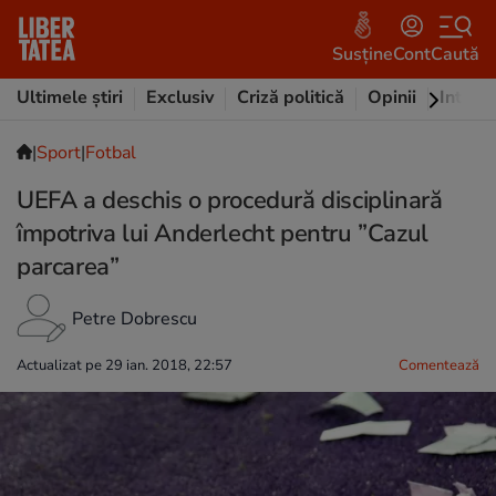
Susține
Cont
Caută
Ultimele știri
Exclusiv
Criză politică
Opinii
Intervi
|
Sport
|
Fotbal
UEFA a deschis o procedură disciplinară
împotriva lui Anderlecht pentru ”Cazul
parcarea”
Petre Dobrescu
Actualizat pe 29 ian. 2018, 22:57
Comentează