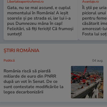
Libertateapentrufemei.ro
Avantaje.ro
Gata, nu se mai ascund, e cuplul
Îl știi pe ur
momentului în România! A ieșit
piciorul unui
soarele și pe strada ei, iar lui i-a
pentru femei
pus Dumnezeu mâna în cap!
căsătorit ime
Felicitări, să fiți fericiți! Că frumoși
amorezat-lul
sunteți!
Fosta lui soț
ȘTIRI ROMÂNIA
Politică
04 aug.
România riscă să piardă
miliarde de euro din PNRR
după un vot în Senat. De ce
sunt contestate modificările la
legea decarbonizării