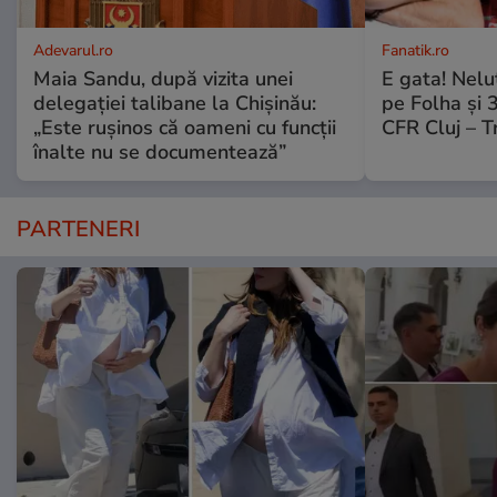
Adevarul.ro
Fanatik.ro
Maia Sandu, după vizita unei
E gata! Nelu
delegației talibane la Chișinău:
pe Folha și 3
„Este rușinos că oameni cu funcții
CFR Cluj – T
înalte nu se documentează”
PARTENERI