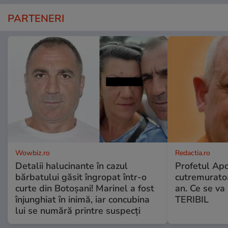
PARTENERI
Wowbiz.ro
Redactia.ro
Detalii halucinante în cazul
Profetul Apo
bărbatului găsit îngropat într-o
cutremuratoa
curte din Botoșani! Marinel a fost
an. Ce se v
înjunghiat în inimă, iar concubina
TERIBIL
lui se numără printre suspecți