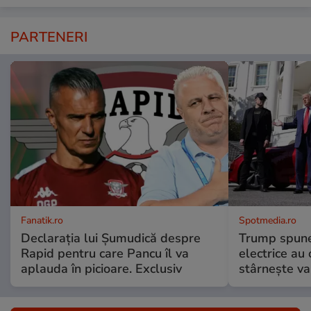
PARTENERI
Fanatik.ro
Spotmedia.ro
Declarația lui Șumudică despre
Trump spune 
Rapid pentru care Pancu îl va
electrice au 
aplauda în picioare. Exclusiv
stârnește val