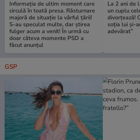
Informația de ultim moment care
La 2 ani de 
circulă în toată presa. Răsturnare
un cuplu ce
majoră de situație la vârful țării!
divorțează! C
S-au speculat multe, dar știrea
soția lui și-
fulger acum a venit! În urmă cu
adevărat”
doar câteva momente PSD a
făcut anunțul
GSP