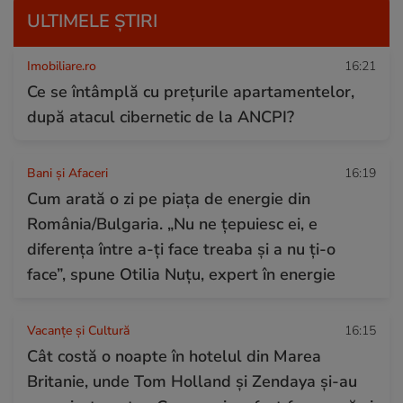
ULTIMELE ȘTIRI
Imobiliare.ro
16:21
Ce se întâmplă cu prețurile apartamentelor,
după atacul cibernetic de la ANCPI?
Bani și Afaceri
16:19
Cum arată o zi pe piața de energie din
România/Bulgaria. „Nu ne țepuiesc ei, e
diferența între a-ți face treaba și a nu ți-o
face”, spune Otilia Nuțu, expert în energie
Vacanțe și Cultură
16:15
Cât costă o noapte în hotelul din Marea
Britanie, unde Tom Holland și Zendaya și-au