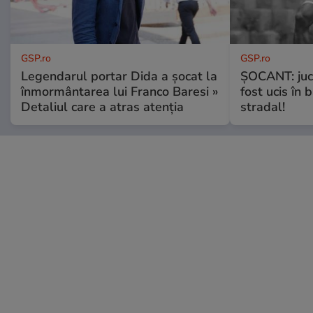
GSP.ro
GSP.ro
Legendarul portar Dida a șocat la
ȘOCANT: jucă
înmormântarea lui Franco Baresi »
fost ucis în 
Detaliul care a atras atenția
stradal!