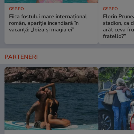
GSP.RO
GSP.RO
Fiica fostului mare internațional
Florin Prune
român, apariție incendiară în
stadion, ca 
vacanță: „Ibiza și magia ei”
arăt ceva fr
fratello?”
PARTENERI