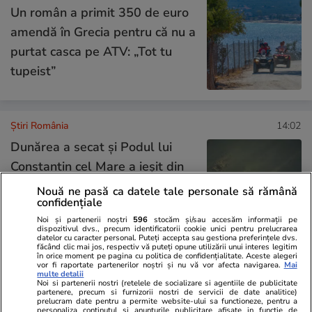
Un român a primit 350 de euro
amendă în Grecia pentru că nu a
purtat casca pe ATV: „Tot tu
tupeist”
Știri România
14:02
Dunărea a secat și Podul lui
Constantin cel Mare a ieșit din
ape. Cum arată minunea
Nouă ne pasă ca datele tale personale să rămână
confidențiale
Antichității între România și
Noi și partenerii noștri
596
stocăm și/sau accesăm informații pe
Bulgaria
dispozitivul dvs., precum identificatorii cookie unici pentru prelucrarea
datelor cu caracter personal. Puteți accepta sau gestiona preferințele dvs.
făcând clic mai jos, respectiv vă puteți opune utilizării unui interes legitim
în orice moment pe pagina cu politica de confidențialitate. Aceste alegeri
vor fi raportate partenerilor noștri și nu vă vor afecta navigarea.
Mai
Știri România
14:00
multe detalii
Noi si partenerii nostri (retelele de socializare si agentiile de publicitate
Problemele reale ale
Exclusiv
partenere, precum si furnizorii nostri de servicii de date analitice)
prelucram date pentru a permite website-ului sa functioneze, pentru a
sistemului energetic din
personaliza continutul si anunturile publicitare afisate in functie de