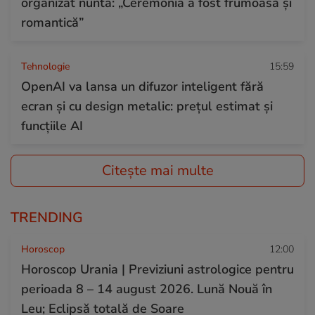
organizat nunta: „Ceremonia a fost frumoasă și
romantică”
Tehnologie
15:59
OpenAI va lansa un difuzor inteligent fără
ecran și cu design metalic: prețul estimat și
funcțiile AI
Citește mai multe
TRENDING
Horoscop
12:00
Horoscop Urania | Previziuni astrologice pentru
perioada 8 – 14 august 2026. Lună Nouă în
Leu; Eclipsă totală de Soare