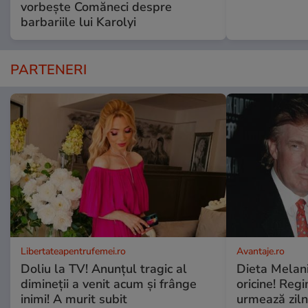
vorbește Comăneci despre
barbariile lui Karolyi
PARTENERI
Libertateapentrufemei.ro
Avantaje.ro
Doliu la TV! Anunțul tragic al
Dieta Melan
dimineții a venit acum și frânge
oricine! Regi
inimi! A murit subit
urmează zilni