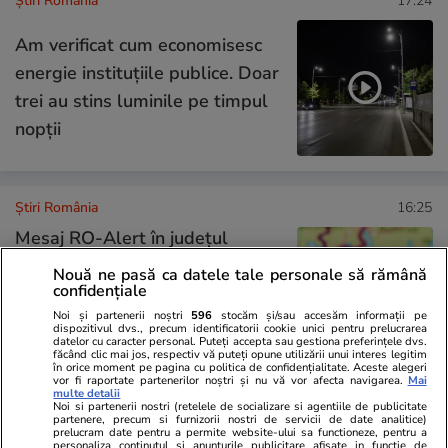
Știri România
17:24
Am verificat cum economisesc
energie instituțiile publice. Doar
trei au stins luminile pe timpul
nopții
Știri România
16:25
Mesaj RO-Alert în judeţul
Tulcea. Locuitorii sunt sfătuiţi să
Nouă ne pasă ca datele tale personale să rămână
confidențiale
se adăpostească în beciuri din
Noi și partenerii noștri
596
stocăm și/sau accesăm informații pe
cauza riscului căderii unor
dispozitivul dvs., precum identificatorii cookie unici pentru prelucrarea
datelor cu caracter personal. Puteți accepta sau gestiona preferințele dvs.
obiecte din spațiul aerian
făcând clic mai jos, respectiv vă puteți opune utilizării unui interes legitim
în orice moment pe pagina cu politica de confidențialitate. Aceste alegeri
vor fi raportate partenerilor noștri și nu vă vor afecta navigarea.
Mai
multe detalii
Noi si partenerii nostri (retelele de socializare si agentiile de publicitate
Știri România
16:20
partenere, precum si furnizorii nostri de servicii de date analitice)
prelucram date pentru a permite website-ului sa functioneze, pentru a
Dunărea a ajuns un pârâu la
Exclusiv
personaliza continutul si anunturile publicitare afisate in functie de