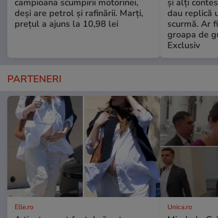
campioana scumpirii motorinei,
și alți conte
deși are petrol și rafinării. Marți,
dau replică 
prețul a ajuns la 10,98 lei
scurmă. Ar fi
groapa de gu
Exclusiv
PARTENERI
Elle.ro
Unica.ro