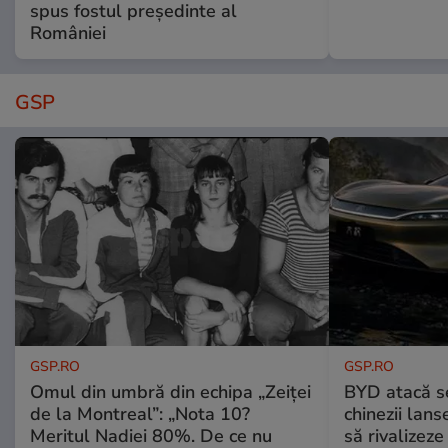
spus fostul președinte al
României
GSP
GSP.RO
GSP.RO
Omul din umbră din echipa „Zeiței
BYD atacă s
de la Montreal”: „Nota 10?
chinezii lans
Meritul Nadiei 80%. De ce nu
să rivalize