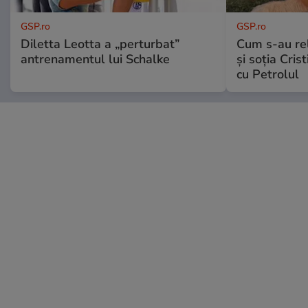
GSP.ro
GSP.ro
Diletta Leotta a „perturbat”
Cum s-au re
antrenamentul lui Schalke
și soția Cris
cu Petrolul