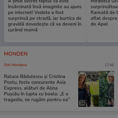
A ținut secret faptul că este
Mirabela Gră
însărcinată însă imaginile au ajuns
surprinzătoar
pe internet! Vedeta a fost
flancată de 
surprinsă pe stradă, iar burtica de
aflat despre
gravidă dovedește că va deveni în
de Apel
curând mamă
MONDEN
Stiri Mondene
17:46
Raluca Bădulescu și Cristina
Postu, foste concurente Asia
Express, alături de Alina
Pușcău în lupta cu boala: „E o
tragedie, ne rugăm pentru ea”