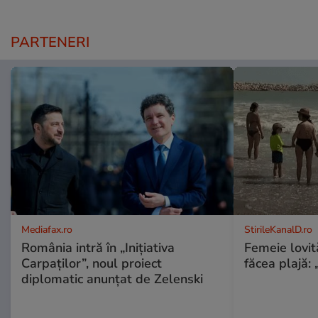
PARTENERI
Mediafax.ro
StirileKanalD.ro
România intră în „Inițiativa
Femeie lovit
Carpaților”, noul proiect
făcea plajă: „
diplomatic anunțat de Zelenski