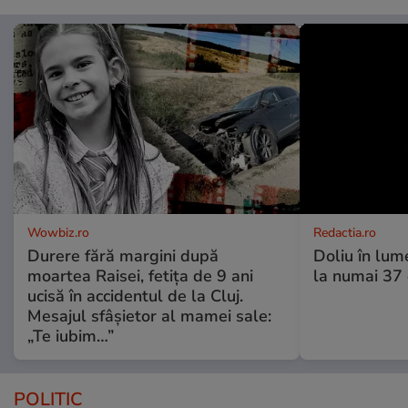
Wowbiz.ro
Redactia.ro
Durere fără margini după
Doliu în lume
moartea Raisei, fetița de 9 ani
la numai 37 d
ucisă în accidentul de la Cluj.
Mesajul sfâșietor al mamei sale:
„Te iubim…”
POLITIC