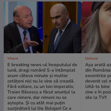
Viva.ro
Unica.ro
E breaking news-ul începutului de
Așa arată az
lună, dragi români! S-a întâmplat
din România!
acum câteva minute și multor
excentrice pe
cetățeni nici nu le vine să creadă.
devenit cel 
Fără ezitare, cu un ton imperativ,
Uită-te bine 
Traian Băsescu a făcut anunțul la
cine e în poz
care nimeni, dar nimeni nu se
zile la TV!!
aștepta. Și cu atât mai puțin
susținătorii lui Ilie Bolojan! Ce a