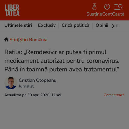
Susține
Cont
Caută
Ultimele știri
Exclusiv
Criză politică
Opinii
Intervi
|
Ştiri
|
Știri România
Rafila: „Remdesivir ar putea fi primul
medicament autorizat pentru coronavirus.
Până în toamnă putem avea tratamentul”
Cristian Otopeanu
Jurnalist
Actualizat pe 30 apr. 2020, 11:49
Comentează