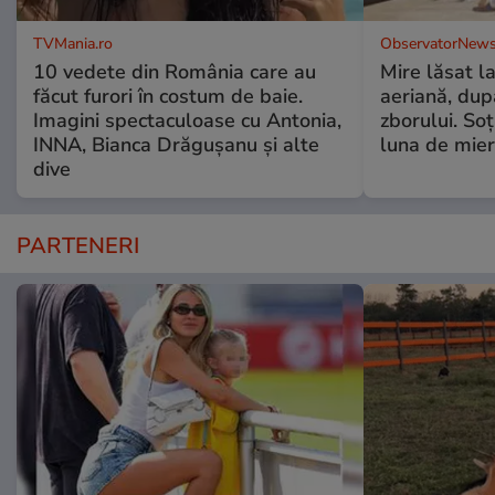
TVMania.ro
ObservatorNews
10 vedete din România care au
Mire lăsat l
făcut furori în costum de baie.
aeriană, du
Imagini spectaculoase cu Antonia,
zborului. Soţ
INNA, Bianca Drăgușanu și alte
luna de mie
dive
PARTENERI