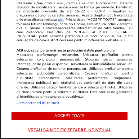
interesele si/sau profilul dvs., pentru a va oferi functionalitati aferente
Corabia, cu apă până la
retelelor de socializare si pentru a analiza traficul pe website. Beneficiati
de drepturile prevazute de art. 15-22 din GDPR in legatura cu
genunchi și bărci înțepenite în
prelucrarea datelor cu caracter personal. Aceste drepturi pot fi exercitate
prin modalitatea indicata
aici
. Prin click pe “ACCEPT TOATE”, acceptati
nisip: „Nu poți să te cerți cu
folosirea tuturor Tehnologiilor de tip Cookie, care implica inclusiv acceptul
dvs. cu privire la stocarea/accesarea informatiilor de catre Vendor-ii cu
care colaboram. Prin click pe “VREAU SA MODIFIC SETARILE
natura”
INDIVIDUAL” puteti schimba preferintele in mod individual, mai putin
cele legate de cookie strict necesare pentru functionarea website-ului.
Atât noi, cât și partenerii noștri prelucrăm datele pentru a oferi:
Știri România
15:15
Măsurarea performanței reclamelor. Utilizarea profilurilor pentru
selectarea conținutului personalizat. Stocarea și/sau accesarea
Orașul din România care face
informațiilor de pe un dispozitiv. Dezvoltarea și îmbunătățirea serviciilor.
Crearea profilurilor de conținut personalizat. Utilizarea profilurilor pentru
economii de 53% la iluminatul
selectarea publicității personalizate. Crearea profilurilor pentru
publicitate personalizată. Măsurarea performanței conținutului.
public în stare de alertă
Înțelegerea publicului prin statistici sau combinații de date din surse
diferite. Utilizarea datelor limitate pentru a selecta conținutul. Utilizarea
energetică: „Am investit
de date limitate pentru a selecta publicitatea. Date precise de geolocație
1.000.000 de euro în ultimii
și identificarea prin scanarea dispozitivului.
Listă parteneri (furnizori)
patru ani”
ACCEPT TOATE
Opinii
14:30
VREAU SA MODIFIC SETARILE INDIVIDUAL
Prima lună fără Călin