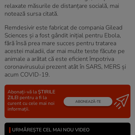
relaxate măsurile de distanţare socială, mai
notează sursa citată.
Remdesivir este fabricat de compania Gilead
Sciences și a fost gândit inițial pentru Ebola,
fără însă prea mare succes pentru tratarea
acestei maladii, dar mai multe teste făcute pe
animale a arătat că este eficient împotriva
coronavirusului prezent atât în SARS, MERS și
acum COVID-19.
Abonați-vă la
ȘTIRILE
ZILEI
pentru a fi la
ABONEAZĂ-TE
curent cu cele mai noi
informații.
URMĂREȘTE CEL MAI NOU VIDEO