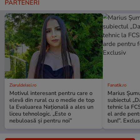
PARTENERI
ZiaruldeIasi.ro
Fanatik.ro
Motivul interesant pentru care o
Marius Șumu
elevă din rural cu o medie de top
subiectul „D
la Evaluarea Națională a ales un
tehnic la FCS
liceu tehnologic. „Este o
el arde pent
nebuloasă și pentru noi”
bun!”. Exclus