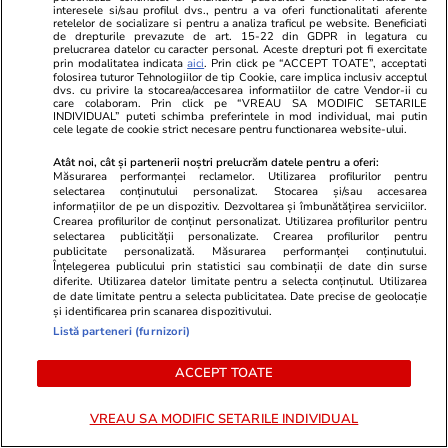
pot imediat să pornească războaie în jusțitie cu
interesele si/sau profilul dvs., pentru a va oferi functionalitati aferente
retelelor de socializare si pentru a analiza traficul pe website. Beneficiati
producătorii”, detaliază acesta.
de drepturile prevazute de art. 15-22 din GDPR in legatura cu
prelucrarea datelor cu caracter personal. Aceste drepturi pot fi exercitate
prin modalitatea indicata
aici
. Prin click pe “ACCEPT TOATE”, acceptati
Cauza o constituie lipsa de viziune a
folosirea tuturor Tehnologiilor de tip Cookie, care implica inclusiv acceptul
dvs. cu privire la stocarea/accesarea informatiilor de catre Vendor-ii cu
Guvernului, atât în domeniul alimentar, cât și
care colaboram. Prin click pe “VREAU SA MODIFIC SETARILE
INDIVIDUAL” puteti schimba preferintele in mod individual, mai putin
farmaceutic, susține Costin.
cele legate de cookie strict necesare pentru functionarea website-ului.
Atât noi, cât și partenerii noștri prelucrăm datele pentru a oferi:
Măsurarea performanței reclamelor. Utilizarea profilurilor pentru
selectarea conținutului personalizat. Stocarea și/sau accesarea
informațiilor de pe un dispozitiv. Dezvoltarea și îmbunătățirea serviciilor.
Crearea profilurilor de conținut personalizat. Utilizarea profilurilor pentru
selectarea publicității personalizate. Crearea profilurilor pentru
publicitate personalizată. Măsurarea performanței conținutului.
Înțelegerea publicului prin statistici sau combinații de date din surse
diferite. Utilizarea datelor limitate pentru a selecta conținutul. Utilizarea
de date limitate pentru a selecta publicitatea. Date precise de geolocație
și identificarea prin scanarea dispozitivului.
Listă parteneri (furnizori)
ACCEPT TOATE
VREAU SA MODIFIC SETARILE INDIVIDUAL