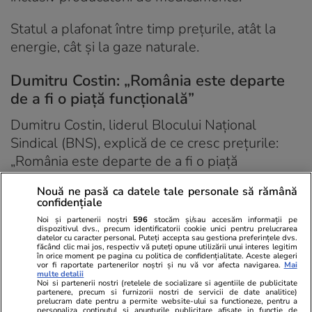
Statul a plafonat între timp prețurile, atât la
energie, cât și la gaze naturale.
Dumitru Costin: „România este departe
de a fi o piață funcțională”
Dumitru Costin, liderul Blocului Național
Sindical (BNS), explică de ce cresc prețurile:
„România este departe de a fi o piață
funcțională în adevăratul sens al cuvântului”.
Nouă ne pasă ca datele tale personale să rămână
confidențiale
„Nu există structuri puternice de consumatori,
Noi și partenerii noștri
596
stocăm și/sau accesăm informații pe
de aceea comercianții își permit să pună
dispozitivul dvs., precum identificatorii cookie unici pentru prelucrarea
datelor cu caracter personal. Puteți accepta sau gestiona preferințele dvs.
presiune pe prețuri și să maximizeze
făcând clic mai jos, respectiv vă puteți opune utilizării unui interes legitim
în orice moment pe pagina cu politica de confidențialitate. Aceste alegeri
profiturile”, a spus Costin, pentru Libertatea.
vor fi raportate partenerilor noștri și nu vă vor afecta navigarea.
Mai
multe detalii
Noi si partenerii nostri (retelele de socializare si agentiile de publicitate
partenere, precum si furnizorii nostri de servicii de date analitice)
„În America au structuri de consumatori care
prelucram date pentru a permite website-ului sa functioneze, pentru a
personaliza continutul si anunturile publicitare afisate in functie de