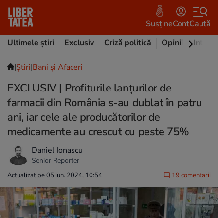
Susține
Cont
Caută
Ultimele știri
Exclusiv
Criză politică
Opinii
Intervi
|
Ştiri
|
Bani și Afaceri
EXCLUSIV | Profiturile lanțurilor de
farmacii din România s-au dublat în patru
ani, iar cele ale producătorilor de
medicamente au crescut cu peste 75%
Daniel Ionașcu
Senior Reporter
Actualizat pe 05 iun. 2024, 10:54
19 comentarii