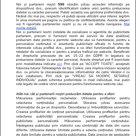
confidențialitate
Noi și partenerii noștri
596
stocăm și/sau accesăm informații pe
dispozitivul dvs., precum identificatorii cookie unici pentru prelucrarea
datelor cu caracter personal. Puteți accepta sau gestiona preferințele dvs.
Ringier România
făcând clic mai jos, respectiv vă puteți opune utilizării unui interes legitim
în orice moment pe pagina cu politica de confidențialitate. Aceste alegeri
vor fi raportate partenerilor noștri și nu vă vor afecta navigarea.
Mai
Libertatea pentru
ELLE
Locuri de muncă
multe detalii
femei
Noi si partenerii nostri (retelele de socializare si agentiile de publicitate
Gazeta Sporturilor
Imobiliare.ro
partenere, precum si furnizorii nostri de servicii de date analitice)
Unica.ro
prelucram date pentru a permite website-ului sa functioneze, pentru a
Stiri mondene
Jobradar24
personaliza continutul si anunturile publicitare afisate in functie de
Program TV
interesele si/sau profilul dvs., pentru a va oferi functionalitati aferente
Calculator sarcina
Imoradar24
retelelor de socializare si pentru a analiza traficul pe website. Beneficiati
Avantaje
Ajută Copiii
Colecții Libertatea
de drepturile prevazute de art. 15-22 din GDPR in legatura cu
prelucrarea datelor cu caracter personal. Aceste drepturi pot fi exercitate
prin modalitatea indicata
aici
. Prin click pe “ACCEPT TOATE”, acceptati
Pariază responsabil! Decizia ONJN nr. 821/25.09.2025.
folosirea tuturor Tehnologiilor de tip Cookie, care implica inclusiv acceptul
dvs. cu privire la stocarea/accesarea informatiilor de catre Vendor-ii cu
Jocurile de noroc sunt interzise minorilor.
care colaboram. Prin click pe “VREAU SA MODIFIC SETARILE
INDIVIDUAL” puteti schimba preferintele in mod individual, mai putin
cele legate de cookie strict necesare pentru functionarea website-ului.
© 2026 Ringier Romania. Toate drepturile rezervate
Atât noi, cât și partenerii noștri prelucrăm datele pentru a oferi:
Măsurarea performanței reclamelor. Utilizarea profilurilor pentru
selectarea conținutului personalizat. Stocarea și/sau accesarea
informațiilor de pe un dispozitiv. Dezvoltarea și îmbunătățirea serviciilor.
Crearea profilurilor de conținut personalizat. Utilizarea profilurilor pentru
Actualizare preferințe cookies
selectarea publicității personalizate. Crearea profilurilor pentru
publicitate personalizată. Măsurarea performanței conținutului.
Înțelegerea publicului prin statistici sau combinații de date din surse
diferite. Utilizarea datelor limitate pentru a selecta conținutul. Utilizarea
de date limitate pentru a selecta publicitatea. Date precise de geolocație