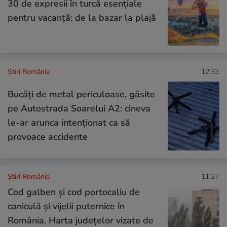
30 de expresii în turcă esențiale
pentru vacanță: de la bazar la plajă
Știri România
12:33
Bucăți de metal periculoase, găsite
pe Autostrada Soarelui A2: cineva
le-ar arunca intenționat ca să
provoace accidente
Știri România
11:27
Cod galben și cod portocaliu de
caniculă și vijelii puternice în
România. Harta județelor vizate de