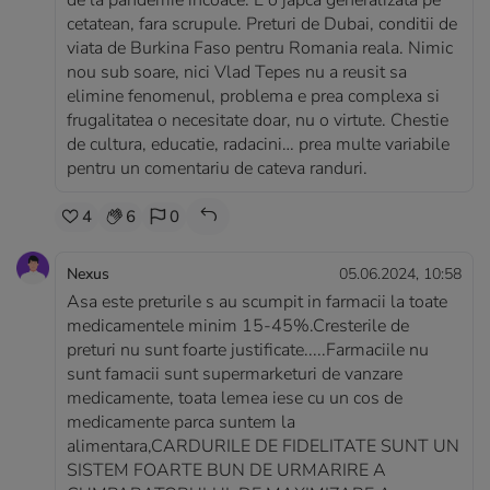
de la pandemie incoace. E o japca generalizata pe
cetatean, fara scrupule. Preturi de Dubai, conditii de
viata de Burkina Faso pentru Romania reala. Nimic
nou sub soare, nici Vlad Tepes nu a reusit sa
elimine fenomenul, problema e prea complexa si
frugalitatea o necesitate doar, nu o virtute. Chestie
de cultura, educatie, radacini… prea multe variabile
pentru un comentariu de cateva randuri.
4
6
0
Nexus
05.06.2024, 10:58
Asa este preturile s au scumpit in farmacii la toate
medicamentele minim 15-45%.Cresterile de
preturi nu sunt foarte justificate.....Farmaciile nu
sunt famacii sunt supermarketuri de vanzare
medicamente, toata lemea iese cu un cos de
medicamente parca suntem la
alimentara,CARDURILE DE FIDELITATE SUNT UN
SISTEM FOARTE BUN DE URMARIRE A