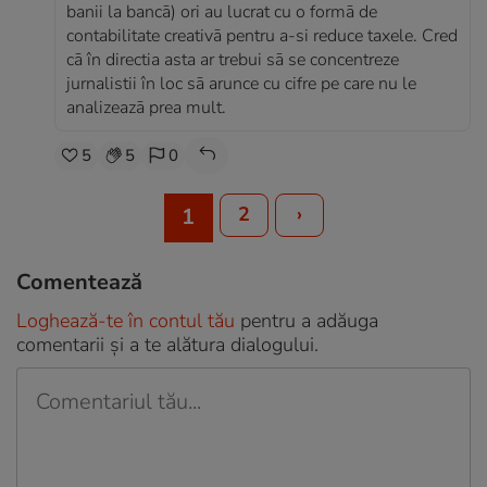
banii la bancā) ori au lucrat cu o formā de
contabilitate creativā pentru a-si reduce taxele. Cred
cā în directia asta ar trebui sā se concentreze
jurnalistii în loc sā arunce cu cifre pe care nu le
analizeazā prea mult.
5
5
0
2
›
1
Comentează
Loghează-te în contul tău
pentru a adăuga
comentarii și a te alătura dialogului.