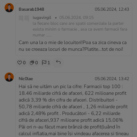
Basarab1948
05.06.2024, 12:43
iugavirgil
•
05.06.2024, 09:15
la fiecare bloc care are spatii comerciale la parter
exista minim o farmacie , asa ca avem farmacii fara
numar ......
Cam una la o mie de locuitori!Poa sa zica cineva ca
nu se creeaza locuri de munca?Platite...tot de noi!
0
0
1
Nic0lae
05.06.2024, 13:42
Hai sā ne uitām un pic la cifre: Farmacii top 100 :
18.46 miliarde cifrā de afaceri, 622 milioane profit
adicā 3,39 % din cifra de afaceri. Distribuitori -
50,78 miliarde cifrā de afaceri , 1,26 miliarde profit
adicā 2,48% profit . Producātori - 6,22 miliarde
cifrā de afaceri,937 milioane profit adicā 15,06%
Pāi ori n-au fācut mare brânzā de profit(luând în
calcul inflatia,mai bine îsi vindeau afacerea si tineau