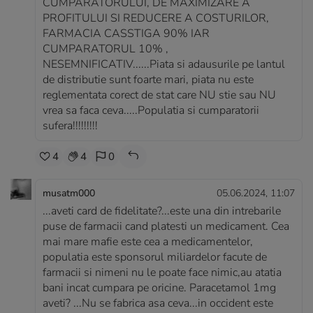
CUMPARATORULUI, DE MAXIMIZARE A
PROFITULUI SI REDUCERE A COSTURILOR,
FARMACIA CASSTIGA 90% IAR
CUMPARATORUL 10% ,
NESEMNIFICATIV......Piata si adausurile pe lantul
de distributie sunt foarte mari, piata nu este
reglementata corect de stat care NU stie sau NU
vrea sa faca ceva.....Populatia si cumparatorii
sufera!!!!!!!!!
4
4
0
musatm000
05.06.2024, 11:07
...aveti card de fidelitate?...este una din intrebarile
puse de farmacii cand platesti un medicament. Cea
mai mare mafie este cea a medicamentelor,
populatia este sponsorul miliardelor facute de
farmacii si nimeni nu le poate face nimic,au atatia
bani incat cumpara pe oricine. Paracetamol 1mg
aveti? ...Nu se fabrica asa ceva...in occident este