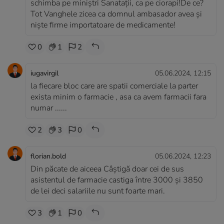
schimba pe miniștri Sanatații, ca pe ciorapi!De ce?
Tot Vanghele zicea ca domnul ambasador avea și
niște firme importatoare de medicamente!
0
1
2
iugavirgil
05.06.2024, 12:15
la fiecare bloc care are spatii comerciale la parter
exista minim o farmacie , asa ca avem farmacii fara
numar ......
2
3
0
florian.bold
05.06.2024, 12:23
Din păcate de aiceea Câștigă doar cei de sus
asistentul de farmacie castiga între 3000 și 3850
de lei deci salariile nu sunt foarte mari.
3
1
0