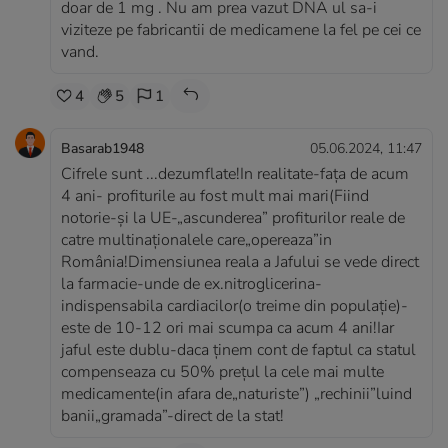
doar de 1 mg . Nu am prea vazut DNA ul sa-i
viziteze pe fabricantii de medicamene la fel pe cei ce
vand.
4
5
1
Basarab1948
05.06.2024, 11:47
Cifrele sunt ...dezumflate!In realitate-fața de acum
4 ani- profiturile au fost mult mai mari(Fiind
notorie-și la UE-„ascunderea” profiturilor reale de
catre multinaționalele care„opereaza”in
România!Dimensiunea reala a Jafului se vede direct
la farmacie-unde de ex.nitroglicerina-
indispensabila cardiacilor(o treime din populație)-
este de 10-12 ori mai scumpa ca acum 4 ani!Iar
jaful este dublu-daca ținem cont de faptul ca statul
compenseaza cu 50% prețul la cele mai multe
medicamente(in afara de„naturiste”) „rechinii”luind
banii„gramada”-direct de la stat!