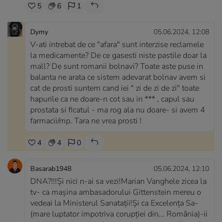
5
6
1
Dymy
05.06.2024, 12:08
V-ati intrebat de ce "afara" sunt interzise reclamele
la medicamente? De ce gasesti niste pastile doar la
mall? De sunt romanii bolnavi? Toate aste puse in
balanta ne arata ce sistem adevarat bolnav avem si
cat de prosti suntem cand iei " zi de zi de zi" toate
hapurile ca ne doare-n cot sau in *** , capul sau
prostata si ficatul - ma rog ala nu doare- si avem 4
farmacii/mp. Tara ne vrea prosti !
4
4
0
Basarab1948
05.06.2024, 12:10
DNA?!!!Și nici n-ai sa vezi!Marian Vanghele zicea la
tv- ca mașina ambasadorului Gittenstein mereu o
vedeai la Ministerul Sanatații!Și ca Excelența Sa-
(mare luptator impotriva corupției din... România)-ii