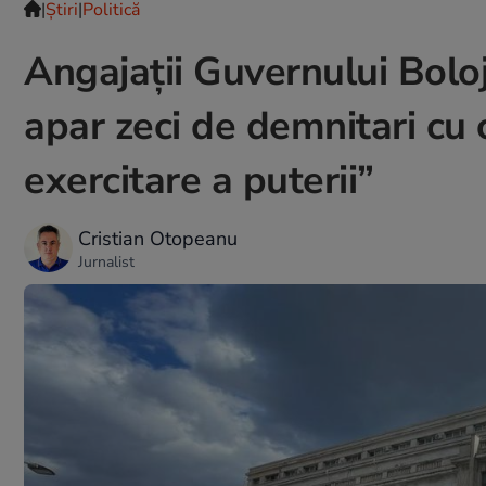
|
Ştiri
|
Politică
Angajații Guvernului Boloja
apar zeci de demnitari cu 
exercitare a puterii”
Cristian Otopeanu
Jurnalist