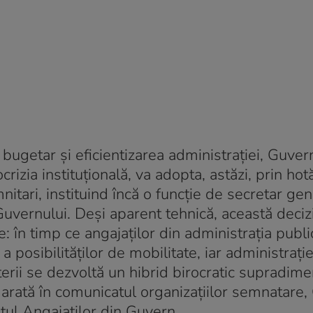
bugetar și eficientizarea administrației, Guver
rizia instituțională, va adopta, astăzi, prin ho
itari, instituind încă o funcție de secretar gen
Guvernului. Deși aparent tehnică, această deciz
: în timp ce angajaților din administrația public
posibilităților de mobilitate, iar administrației
erii se dezvoltă un hibrid birocratic supradime
 arată în comunicatul organizațiilor semnatare,
atul Angajaților din Guvern.