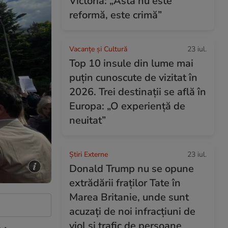
Victoria: „Asta nu este
reformă, este crimă”
Vacanțe și Cultură
23 iul.
Top 10 insule din lume mai
puțin cunoscute de vizitat în
2026. Trei destinații se află în
Europa: „O experiență de
neuitat”
Știri Externe
23 iul.
Donald Trump nu se opune
extrădării fraților Tate în
Marea Britanie, unde sunt
acuzați de noi infracțiuni de
viol și trafic de persoane