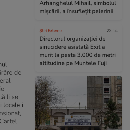
Arhanghelul Mihail, simbolul
mișcării, a însuflețit pelerinii
Știri Externe
23 iul.
Directorul organizației de
sinucidere asistată Exit a
murit la peste 3.000 de metri
altitudine pe Muntele Fuji
nul
tărâre de
eral
ie
ă li se
 locale i
nsionat,
 Cartel