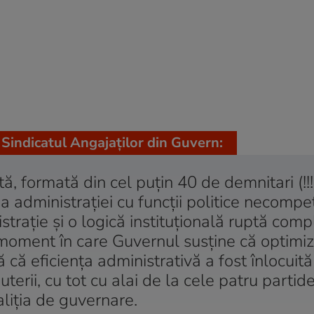
i Sindicatul Angajaților din Guvern:
 formată din cel puțin 40 de demnitari (!!!
a administrației cu funcții politice necompet
istrație și o logică instituțională ruptă comp
n moment în care Guvernul susține că optimi
ă că eficiența administrativă a fost înlocuit
erii, cu tot cu alai de la cele patru partide
aliția de guvernare.