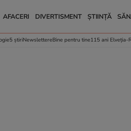
AFACERI
DIVERTISMENT
ȘTIINȚĂ
SĂN
Bani și Afaceri
Monden
Știri Știință
Știri 
Auto
Horoscop
Schimbări climati
Relații
Locuri de muncă
Muzică și Filme
Rețete
ogie
5 știri
Newslettere
Bine pentru tine
115 ani Elveția
Imobiliare.ro
Vacanțe și Cultură
Fructe
eJobs.ro
Îngriji