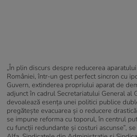
„În plin discurs despre reducerea aparatului 
României, într-un gest perfect sincron cu ipoc
Guvern, extinderea propriului aparat de demn
adjunct în cadrul Secretariatului General al 
devoalează esența unei politici publice duble
pregătește evacuarea și o reducere drastică a 
se impune reforma cu toporul, în centrul put
cu funcții redundante și costuri ascunse”, se
Alfa, Sindicatele din Administrație și Sindic