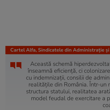
Cartel Alfa, Sindicatele din Administrație ș
Această schemă hiperdezvoltată,
înseamnă eficiență, ci colonizare
cu indemnizații, consilii de admin
realitățile din România. Într-u
structura statului, realitatea arat
model feudal de exercitare a put
co