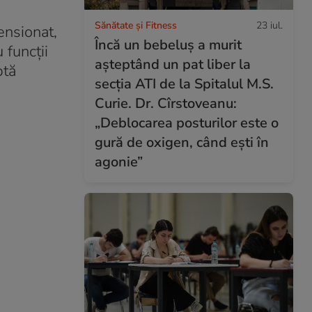
Sănătate și Fitness
23 iul.
ensionat,
Încă un bebeluș a murit
 funcții
așteptând un pat liber la
ptă
secția ATI de la Spitalul M.S.
Curie. Dr. Cîrstoveanu:
„Deblocarea posturilor este o
gură de oxigen, când ești în
agonie”