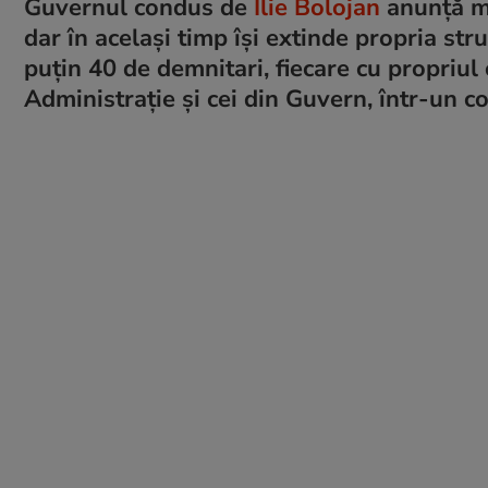
Guvernul condus de
Ilie Bolojan
anunță mă
dar în același timp își extinde propria st
puțin 40 de demnitari, fiecare cu propriul c
Administrație și cei din Guvern, într-un co