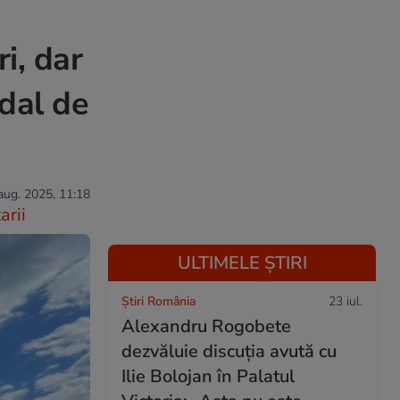
i, dar
udal de
 aug. 2025, 11:18
rii
ULTIMELE ȘTIRI
Știri România
23 iul.
Alexandru Rogobete
dezvăluie discuția avută cu
Ilie Bolojan în Palatul