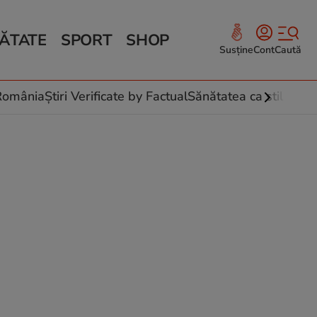
ĂTATE
SPORT
SHOP
Susține
Cont
Caută
Sănătate și Fitness
ce
 culinare
-România
Știri Verificate by Factual
Sănătatea ca stil de vi
 și legume
rea plantelor