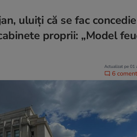
n, uluiți că se fac concedier
cabinete proprii: „Model fe
Actualizat pe 01
6 comenta