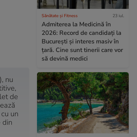
Sănătate și Fitness
23 iul.
Admiterea la Medicină în
2026: Record de candidați la
București și interes masiv în
țară. Cine sunt tinerii care vor
să devină medici
), nu
itive,
let de
zează
ă cu un
 din