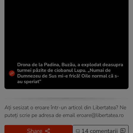
Drona de la Padina, Buzău, a explodat deasupra
turmei păzite de ciobanul Lupu. „Numai de
Dumnezeu de Sus mi-e frică! Oile normal că s-
au speriat”
Ați sesizat o eroare într-un articol din Libertatea? Ne
puteți scrie pe adresa de email
eroare@libertatea.ro
Share
14 comentarii