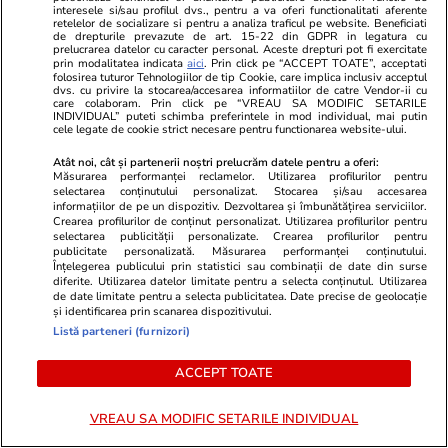
interesele si/sau profilul dvs., pentru a va oferi functionalitati aferente
retelelor de socializare si pentru a analiza traficul pe website. Beneficiati
de drepturile prevazute de art. 15-22 din GDPR in legatura cu
prelucrarea datelor cu caracter personal. Aceste drepturi pot fi exercitate
prin modalitatea indicata
aici
. Prin click pe “ACCEPT TOATE”, acceptati
folosirea tuturor Tehnologiilor de tip Cookie, care implica inclusiv acceptul
dvs. cu privire la stocarea/accesarea informatiilor de catre Vendor-ii cu
Comentarii
(14)
care colaboram. Prin click pe “VREAU SA MODIFIC SETARILE
INDIVIDUAL” puteti schimba preferintele in mod individual, mai putin
cele legate de cookie strict necesare pentru functionarea website-ului.
laurlaur2180
20.07.2023, 11:35
Atât noi, cât și partenerii noștri prelucrăm datele pentru a oferi:
Din pacate profesorii nu raspund niciodata pentru
Măsurarea performanței reclamelor. Utilizarea profilurilor pentru
nimic. Si aici e vorba de viitorul unor copii excelenti.
selectarea conținutului personalizat. Stocarea și/sau accesarea
informațiilor de pe un dispozitiv. Dezvoltarea și îmbunătățirea serviciilor.
Crearea profilurilor de conținut personalizat. Utilizarea profilurilor pentru
1
0
0
selectarea publicității personalizate. Crearea profilurilor pentru
publicitate personalizată. Măsurarea performanței conținutului.
Înțelegerea publicului prin statistici sau combinații de date din surse
Dymy
20.07.2023, 12:01
diferite. Utilizarea datelor limitate pentru a selecta conținutul. Utilizarea
de date limitate pentru a selecta publicitatea. Date precise de geolocație
Asta suntem, niste mici dumnezei care din cauza
și identificarea prin scanarea dispozitivului.
inconstientei schimbam in rau niste destine.
Listă parteneri (furnizori)
1
0
0
ACCEPT TOATE
durban22
20.07.2023, 13:02
VREAU SA MODIFIC SETARILE INDIVIDUAL
Foarte curios, de ce lucrarile corectate nu sant