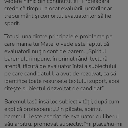
vedere nimic din conținutul ei”. Profesoara
crede că timpul alocat evaluării lucrărilor ar
trebui mărit și confortul evaluatorilor să fie
sporit.
Totuși, una dintre principalele probleme pe
care mama lui Matei o vede este faptul că
evaluatorii nu țin cont de barem. „Spiritul
baremului impune, în primul rând, lectură
atentă, făcută de evaluator întâi a subiectului
pe care candidatul l-a avut de rezolvat, ca să
identifice toate resursele textului suport, apoi
citește subiectul dezvoltat de candidat”.
Baremul lasă însă loc subiectivității, după cum
explică profesoara: „Din păcate, spiritul
baremului este asociat de evaluator cu liberul
său arbitru, promovat subiectiv: îmi place/nu-mi