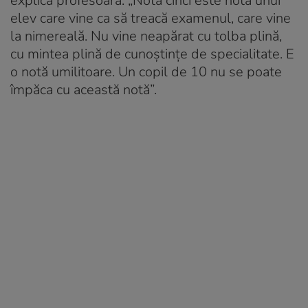
explică profesoara: „Nota cinci este nota unui
elev care vine ca să treacă examenul, care vine
la nimereală. Nu vine neapărat cu tolba plină,
cu mintea plină de cunoștințe de specialitate. E
o notă umilitoare. Un copil de 10 nu se poate
împăca cu această notă”.