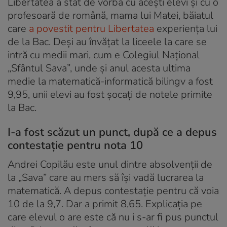
Libertatea a stat de vorbă cu acești elevi și cu o
profesoară de română, mama lui Matei, băiatul
care
a povestit pentru Li
b
ertatea
experiența lui
de la Bac. Deși au învățat la liceele la care se
intră cu medii mari, cum e Colegiul Național
„Sfântul Sava”, unde și anul acesta ultima
medie la matematică-informatică bilingv a fost
9,95, unii elevi au fost șocați de notele primite
la Bac.
I-a fost scăzut un punct, după ce a depus
contestație pentru nota 10
Andrei Copilău este unul dintre absolvenții de
la „Sava” care au mers să își vadă lucrarea la
matematică. A depus contestație pentru că voia
10 de la 9,7. Dar a primit 8,65. Explicația pe
care elevul o are este că nu i s-ar fi pus punctul