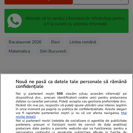
Abonați-vă la canalul Libertatea de WhatsApp pentru
a fi la curent cu ultimele informații
Bacalaureat 2026
Elevi
Limba română
Matematica
Stiri Bucuresti
Nouă ne pasă ca datele tale personale să rămână
confidențiale
Noi și partenerii noștri
596
stocăm și/sau accesăm informații pe
dispozitivul dvs., precum identificatorii cookie unici pentru prelucrarea
datelor cu caracter personal. Puteți accepta sau gestiona preferințele dvs.
făcând clic mai jos, respectiv vă puteți opune utilizării unui interes legitim
în orice moment pe pagina cu politica de confidențialitate. Aceste alegeri
vor fi raportate partenerilor noștri și nu vă vor afecta navigarea.
Mai
multe detalii
Noi si partenerii nostri (retelele de socializare si agentiile de publicitate
partenere, precum si furnizorii nostri de servicii de date analitice)
prelucram date pentru a permite website-ului sa functioneze, pentru a
personaliza continutul si anunturile publicitare afisate in functie de