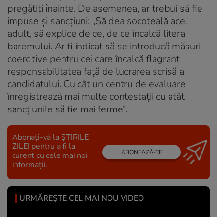
pregătiți înainte. De asemenea, ar trebui să fie
impuse și sancțiuni: „Să dea socoteală acel
adult, să explice de ce, de ce încalcă litera
baremului. Ar fi indicat să se introducă măsuri
coercitive pentru cei care încalcă flagrant
responsabilitatea față de lucrarea scrisă a
candidatului. Cu cât un centru de evaluare
înregistrează mai multe contestații cu atât
sancțiunile să fie mai ferme”.
Abonați-vă la
ȘTIRILE
ZILEI
pentru a fi la
ABONEAZĂ-TE
curent cu cele mai noi
informații.
URMĂREȘTE CEL MAI NOU VIDEO