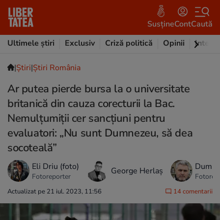
Susține
Cont
Caută
Ultimele știri
Exclusiv
Criză politică
Opinii
Intervi
|
Ştiri
|
Știri România
Ar putea pierde bursa la o universitate
britanică din cauza corecturii la Bac.
Nemulțumiții cer sancțiuni pentru
evaluatori: „Nu sunt Dumnezeu, să dea
socoteală”
Eli Driu (foto)
Dumitr
George Herlaș
Fotoreporter
Fotorep
Actualizat pe 21 iul. 2023, 11:56
14 comentarii