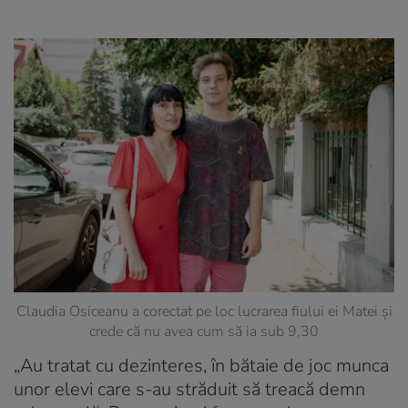
Claudia Osiceanu a corectat pe loc lucrarea fiului ei Matei și
crede că nu avea cum să ia sub 9,30
„Au tratat cu dezinteres, în bătaie de joc munca
unor elevi care s-au străduit să treacă demn