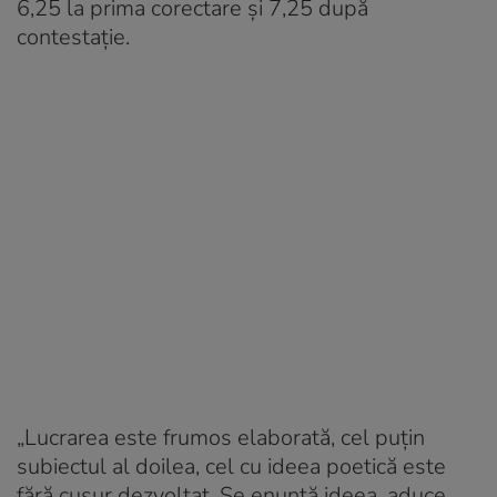
6,25 la prima corectare și 7,25 după
contestație.
„Lucrarea este frumos elaborată, cel puțin
subiectul al doilea, cel cu ideea poetică este
fără cusur dezvoltat. Se enunță ideea, aduce