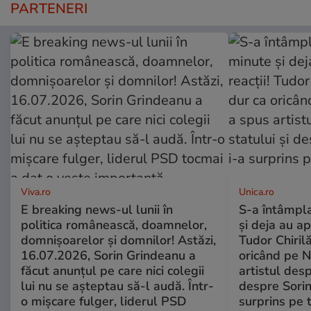
PARTENERI
Viva.ro
Unica.ro
E breaking news-ul lunii în
S-a întâmpl
politica românească, doamnelor,
și deja au ap
domnișoarelor și domnilor! Astăzi,
Tudor Chiril
16.07.2026, Sorin Grindeanu a
oricând pe N
făcut anunțul pe care nici colegii
artistul desp
lui nu se așteptau să-l audă. Într-
despre Sorin
o mișcare fulger, liderul PSD
surprins pe 