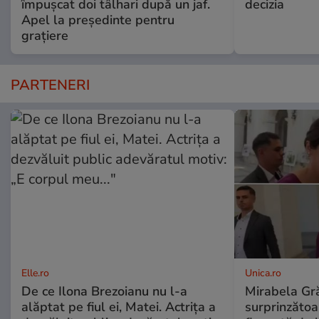
împușcat doi tâlhari după un jaf.
decizia
Apel la președinte pentru
graţiere
PARTENERI
Elle.ro
Unica.ro
De ce Ilona Brezoianu nu l-a
Mirabela Gră
alăptat pe fiul ei, Matei. Actrița a
surprinzătoar