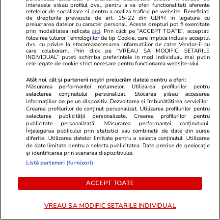
interesele si/sau profilul dvs., pentru a va oferi functionalitati aferente
retelelor de socializare si pentru a analiza traficul pe website. Beneficiati
de drepturile prevazute de art. 15-22 din GDPR in legatura cu
prelucrarea datelor cu caracter personal. Aceste drepturi pot fi exercitate
prin modalitatea indicata
aici
. Prin click pe “ACCEPT TOATE”, acceptati
folosirea tuturor Tehnologiilor de tip Cookie, care implica inclusiv acceptul
dvs. cu privire la stocarea/accesarea informatiilor de catre Vendor-ii cu
care colaboram. Prin click pe “VREAU SA MODIFIC SETARILE
INDIVIDUAL” puteti schimba preferintele in mod individual, mai putin
cele legate de cookie strict necesare pentru functionarea website-ului.
Atât noi, cât și partenerii noștri prelucrăm datele pentru a oferi:
Măsurarea performanței reclamelor. Utilizarea profilurilor pentru
selectarea conținutului personalizat. Stocarea și/sau accesarea
informațiilor de pe un dispozitiv. Dezvoltarea și îmbunătățirea serviciilor.
Crearea profilurilor de conținut personalizat. Utilizarea profilurilor pentru
ZiaruldeIasi.ro
Fanatik.ro
selectarea publicității personalizate. Crearea profilurilor pentru
publicitate personalizată. Măsurarea performanței conținutului.
Proiectul imobiliar pregătit lângă
Sloganul lan
Înțelegerea publicului prin statistici sau combinații de date din surse
Lidl Moara de Foc este scos la
ne faceți stat
diferite. Utilizarea datelor limitate pentru a selecta conținutul. Utilizarea
de date limitate pentru a selecta publicitatea. Date precise de geolocație
vânzare. Dezvoltatorul este
Decizia de u
și identificarea prin scanarea dispozitivului.
asociat în piață cu un alt proiect
Primăria ora
Listă parteneri (furnizori)
de anvergură
ACCEPT TOATE
VREAU SA MODIFIC SETARILE INDIVIDUAL
ULTIMELE ȘTIRI