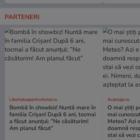
PARTENERI
Libertateapentrufemei.ro
Avantaje.ro
Bombă în showbiz! Nuntă mare în
O mai știți 
familia Crișan! După 6 ani, tocmai
mai cunoscu
a făcut anunțul: ”Ne căsătorim!
Meteo? Azi e
Am planul făcut”
doamnă respe
stai să vezi 