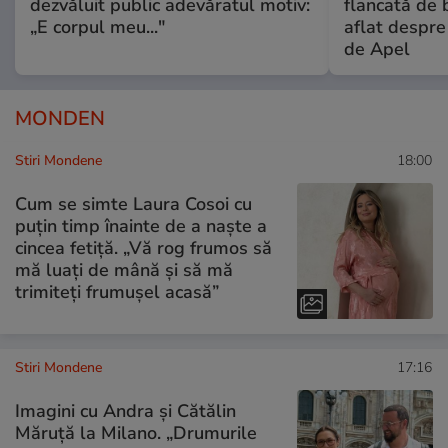
dezvăluit public adevăratul motiv:
flancată de 
„E corpul meu..."
aflat despre
de Apel
MONDEN
Stiri Mondene
18:00
Cum se simte Laura Cosoi cu
puțin timp înainte de a naște a
cincea fetiță. „Vă rog frumos să
mă luați de mână și să mă
trimiteți frumușel acasă”
Stiri Mondene
17:16
Imagini cu Andra și Cătălin
Măruță la Milano. „Drumurile