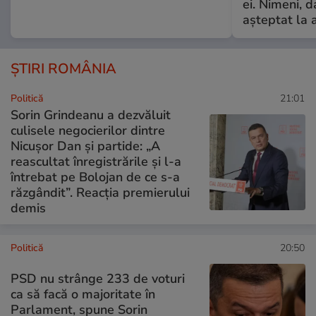
ei. Nimeni, d
așteptat la 
ȘTIRI ROMÂNIA
Politică
21:01
Sorin Grindeanu a dezvăluit
culisele negocierilor dintre
Nicușor Dan și partide: „A
reascultat înregistrările și l-a
întrebat pe Bolojan de ce s-a
răzgândit”. Reacția premierului
demis
Politică
20:50
PSD nu strânge 233 de voturi
ca să facă o majoritate în
Parlament, spune Sorin