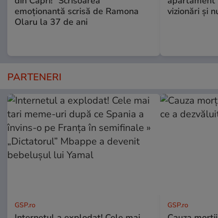
din Capri!” Scrisoarea
apartament î
emoționantă scrisă de Ramona
vizionări şi 
Olaru la 37 de ani
PARTENERI
GSP.ro
GSP.ro
Internetul a explodat! Cele mai
Cauza morții