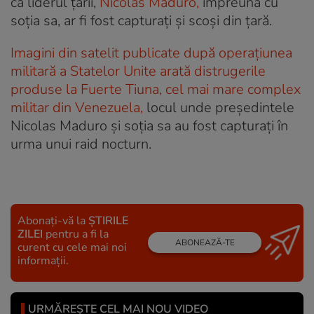
că liderul țării,
Nicolas Maduro,
împreună cu
soția sa, ar fi fost capturați și scoși din țară.
Imagini din satelit publicate după operațiunea
militară a Statelor Unite arată distrugerile
produse la Fuerte Tiuna, cel mai mare complex
militar din Venezuela,
locul unde președintele
Nicolas Maduro și soția sa au fost capturați în
urma unui raid nocturn.
Abonați-vă la
ȘTIRILE
ZILEI
pentru a fi la
ABONEAZĂ-TE
curent cu cele mai noi
informații.
URMĂREȘTE CEL MAI NOU VIDEO