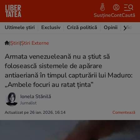
Susține
Cont
Caută
Ultimele știri
Exclusiv
Criză politică
Opinii
Video
|
Ştiri
|
Știri Externe
Armata venezueleană nu a știut să
folosească sistemele de apărare
antiaeriană în timpul capturării lui Maduro:
„Ambele focuri au ratat ținta”
Ionela Stănilă
Jurnalist
Actualizat pe 26 ian. 2026, 16:14
Comentează