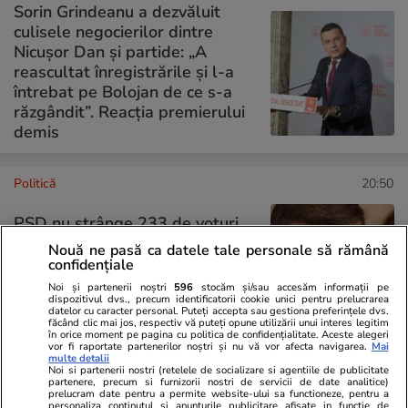
Sorin Grindeanu a dezvăluit
culisele negocierilor dintre
Nicușor Dan și partide: „A
reascultat înregistrările și l-a
întrebat pe Bolojan de ce s-a
răzgândit”. Reacția premierului
demis
Politică
20:50
PSD nu strânge 233 de voturi
ca să facă o majoritate în
Nouă ne pasă ca datele tale personale să rămână
Parlament, spune Sorin
confidențiale
Grindeanu: „Noi suntem cel mai
Noi și partenerii noștri
596
stocăm și/sau accesăm informații pe
dispozitivul dvs., precum identificatorii cookie unici pentru prelucrarea
aproape”
datelor cu caracter personal. Puteți accepta sau gestiona preferințele dvs.
făcând clic mai jos, respectiv vă puteți opune utilizării unui interes legitim
în orice moment pe pagina cu politica de confidențialitate. Aceste alegeri
vor fi raportate partenerilor noștri și nu vă vor afecta navigarea.
Mai
multe detalii
Noi si partenerii nostri (retelele de socializare si agentiile de publicitate
PARTENERI
partenere, precum si furnizorii nostri de servicii de date analitice)
prelucram date pentru a permite website-ului sa functioneze, pentru a
personaliza continutul si anunturile publicitare afisate in functie de