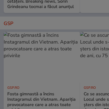
cetățeni. Breaking news, Sorin
Grindeanu tocmai a făcut anunțul
GSP
GSP.RO
GSP.RO
Fosta gimnastă a încins
Ce se ascund
Instagramul din Vietnam. Apariția
Locul unde s-
provocatoare care a atras toate
șters din ist