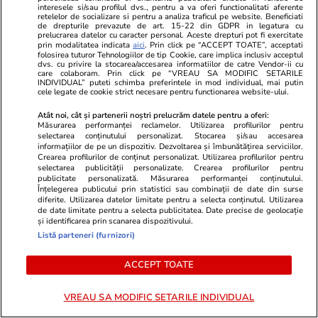
fosta soție a lui Adrian Sârbu și
flancată de 
interesele si/sau profilul dvs., pentru a va oferi functionalitati aferente
unul dintre cele mai apreciate
aflat despre
retelelor de socializare si pentru a analiza traficul pe website. Beneficiati
de drepturile prevazute de art. 15-22 din GDPR in legatura cu
modele din anii 90. A fost
de Apel
prelucrarea datelor cu caracter personal. Aceste drepturi pot fi exercitate
prin modalitatea indicata
aici
. Prin click pe “ACCEPT TOATE”, acceptati
decorată recent de Ministerul
folosirea tuturor Tehnologiilor de tip Cookie, care implica inclusiv acceptul
Culturii din Franța. Foto
dvs. cu privire la stocarea/accesarea informatiilor de catre Vendor-ii cu
care colaboram. Prin click pe “VREAU SA MODIFIC SETARILE
INDIVIDUAL” puteti schimba preferintele in mod individual, mai putin
cele legate de cookie strict necesare pentru functionarea website-ului.
Atât noi, cât și partenerii noștri prelucrăm datele pentru a oferi:
Măsurarea performanței reclamelor. Utilizarea profilurilor pentru
selectarea conținutului personalizat. Stocarea și/sau accesarea
informațiilor de pe un dispozitiv. Dezvoltarea și îmbunătățirea serviciilor.
Crearea profilurilor de conținut personalizat. Utilizarea profilurilor pentru
selectarea publicității personalizate. Crearea profilurilor pentru
publicitate personalizată. Măsurarea performanței conținutului.
MONDEN
Înțelegerea publicului prin statistici sau combinații de date din surse
diferite. Utilizarea datelor limitate pentru a selecta conținutul. Utilizarea
de date limitate pentru a selecta publicitatea. Date precise de geolocație
Stiri Mondene
18:03
și identificarea prin scanarea dispozitivului.
Listă parteneri (furnizori)
Cum arată o vizită la piață
ACCEPT TOATE
pentru Fuego: „Acolo sunt
doamnele mele. Mă servesc cu
VREAU SA MODIFIC SETARILE INDIVIDUAL
ce au mai bun”