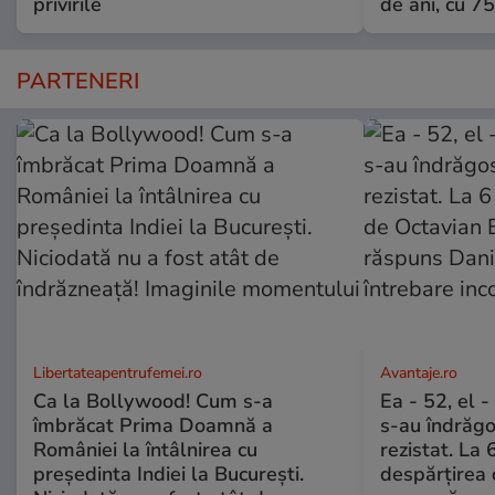
privirile
de ani, cu 7
PARTENERI
Libertateapentrufemei.ro
Avantaje.ro
Ca la Bollywood! Cum s-a
Ea - 52, el 
îmbrăcat Prima Doamnă a
s-au îndrăgos
României la întâlnirea cu
rezistat. La 
președinta Indiei la București.
despărțirea 