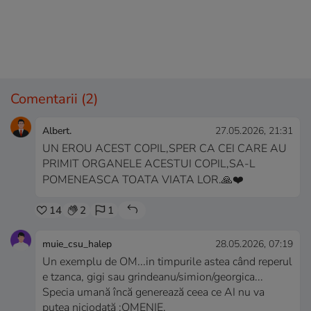
Comentarii
(2)
Albert.
27.05.2026, 21:31
UN EROU ACEST COPIL,SPER CA CEI CARE AU
PRIMIT ORGANELE ACESTUI COPIL,SA-L
POMENEASCA TOATA VIATA LOR.🙏❤️
14
2
1
muie_csu_halep
28.05.2026, 07:19
Un exemplu de OM...in timpurile astea când reperul
e tzanca, gigi sau grindeanu/simion/georgica...
Specia umană încă generează ceea ce AI nu va
putea niciodată :OMENIE.