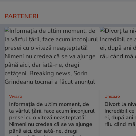
PARTENERI
Viva.ro
Unica.ro
Informația de ultim moment, de
Divorț la nive
la vârful țării, face acum înconjurul
Incredibil ce
presei cu o viteză neașteptată!
ei, după ani 
Nimeni nu credea că se va ajunge
rău când mă
până aici, dar iată-ne, dragi