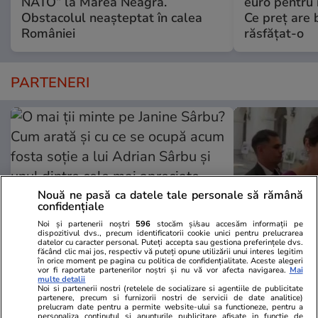
NATO” la Marea Neagră.
euro pentru i
Obstacolul neașteptat în calea
Ce preț are b
României
răsfățat-o
PARTENERI
Nouă ne pasă ca datele tale personale să rămână
confidențiale
Noi și partenerii noștri
596
stocăm și/sau accesăm informații pe
dispozitivul dvs., precum identificatorii cookie unici pentru prelucrarea
datelor cu caracter personal. Puteți accepta sau gestiona preferințele dvs.
făcând clic mai jos, respectiv vă puteți opune utilizării unui interes legitim
în orice moment pe pagina cu politica de confidențialitate. Aceste alegeri
Elle.ro
Unica.ro
vor fi raportate partenerilor noștri și nu vă vor afecta navigarea.
Mai
multe detalii
O mai ții minte pe Janine Sârbu?
Mirabela Gră
Noi si partenerii nostri (retelele de socializare si agentiile de publicitate
partenere, precum si furnizorii nostri de servicii de date analitice)
Cum arată și cu ce se ocupă acum
surprinzătoar
prelucram date pentru a permite website-ului sa functioneze, pentru a
personaliza continutul si anunturile publicitare afisate in functie de