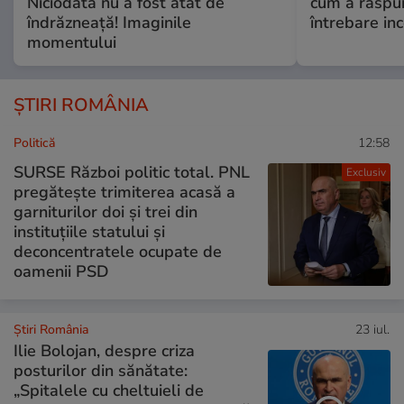
Niciodată nu a fost atât de
cum a răspu
îndrăzneață! Imaginile
întrebare i
momentului
ȘTIRI ROMÂNIA
Politică
12:58
SURSE Război politic total. PNL
Exclusiv
pregătește trimiterea acasă a
garniturilor doi și trei din
instituțiile statului și
deconcentratele ocupate de
oamenii PSD
Știri România
23 iul.
Ilie Bolojan, despre criza
posturilor din sănătate:
„Spitalele cu cheltuieli de