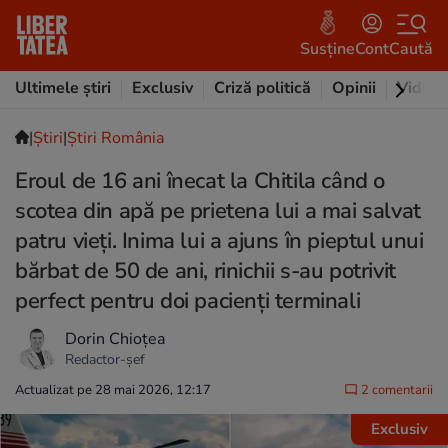
Susține
Cont
Caută
Ultimele știri
Exclusiv
Criză politică
Opinii
Video
|
Ştiri
|
Știri România
Eroul de 16 ani înecat la Chitila când o
scotea din apă pe prietena lui a mai salvat
patru vieți. Inima lui a ajuns în pieptul unui
bărbat de 50 de ani, rinichii s-au potrivit
perfect pentru doi pacienți terminali
Dorin Chioțea
Redactor-șef
Actualizat pe 28 mai 2026, 12:17
2 comentarii
Exclusiv