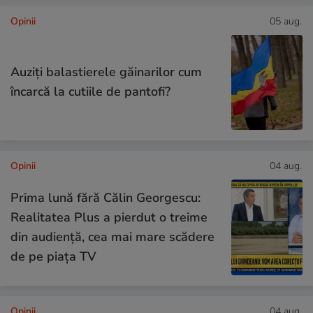
Opinii
05 aug.
Auziți balastierele găinarilor cum
încarcă la cutiile de pantofi?
Opinii
04 aug.
Prima lună fără Călin Georgescu:
Realitatea Plus a pierdut o treime
din audiență, cea mai mare scădere
de pe piața TV
Opinii
04 aug.