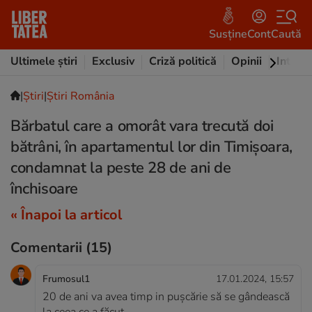
Susține
Cont
Caută
Ultimele știri
Exclusiv
Criză politică
Opinii
Intervi
|
Ştiri
|
Știri România
Bărbatul care a omorât vara trecută doi
bătrâni, în apartamentul lor din Timișoara,
condamnat la peste 28 de ani de
închisoare
« Înapoi la articol
Comentarii
(15)
Frumosul1
17.01.2024, 15:57
20 de ani va avea timp in pușcărie să se gândească