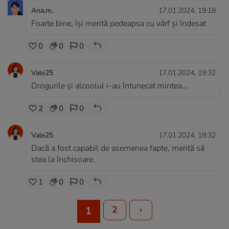
Ana.m.
17.01.2024, 19:18
Foarte bine, își merită pedeapsa cu vârf și îndesat
0
0
0
Vale25
17.01.2024, 19:32
Drogurile și alcoolul i-au întunecat mintea...
2
0
0
Vale25
17.01.2024, 19:32
Dacă a fost capabil de asemenea fapte, merită să
stea la închisoare.
1
0
0
2
›
1