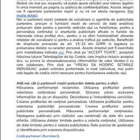
Ringier România
făcând clic mai jos, respectiv vă puteți opune utilizării unui interes legitim
în orice moment pe pagina cu politica de confidențialitate. Aceste alegeri
vor fi raportate partenerilor noștri și nu vă vor afecta navigarea.
Mai
Libertatea pentru
ELLE
Locuri de muncă
multe detalii
femei
Noi si partenerii nostri (retelele de socializare si agentiile de publicitate
Gazeta Sporturilor
Imobiliare.ro
partenere, precum si furnizorii nostri de servicii de date analitice)
Unica.ro
prelucram date pentru a permite website-ului sa functioneze, pentru a
Stiri mondene
Jobradar24
personaliza continutul si anunturile publicitare afisate in functie de
Program TV
interesele si/sau profilul dvs., pentru a va oferi functionalitati aferente
Calculator sarcina
Imoradar24
retelelor de socializare si pentru a analiza traficul pe website. Beneficiati
Avantaje
Ajută Copiii
Colecții Libertatea
de drepturile prevazute de art. 15-22 din GDPR in legatura cu
prelucrarea datelor cu caracter personal. Aceste drepturi pot fi exercitate
prin modalitatea indicata
aici
. Prin click pe “ACCEPT TOATE”, acceptati
Pariază responsabil! Decizia ONJN nr. 821/25.09.2025.
folosirea tuturor Tehnologiilor de tip Cookie, care implica inclusiv acceptul
dvs. cu privire la stocarea/accesarea informatiilor de catre Vendor-ii cu
Jocurile de noroc sunt interzise minorilor.
care colaboram. Prin click pe “VREAU SA MODIFIC SETARILE
INDIVIDUAL” puteti schimba preferintele in mod individual, mai putin
cele legate de cookie strict necesare pentru functionarea website-ului.
© 2026 Ringier Romania. Toate drepturile rezervate
Atât noi, cât și partenerii noștri prelucrăm datele pentru a oferi:
Măsurarea performanței reclamelor. Utilizarea profilurilor pentru
selectarea conținutului personalizat. Stocarea și/sau accesarea
informațiilor de pe un dispozitiv. Dezvoltarea și îmbunătățirea serviciilor.
Crearea profilurilor de conținut personalizat. Utilizarea profilurilor pentru
Actualizare preferințe cookies
selectarea publicității personalizate. Crearea profilurilor pentru
publicitate personalizată. Măsurarea performanței conținutului.
Înțelegerea publicului prin statistici sau combinații de date din surse
diferite. Utilizarea datelor limitate pentru a selecta conținutul. Utilizarea
de date limitate pentru a selecta publicitatea. Date precise de geolocație
și identificarea prin scanarea dispozitivului.
Listă parteneri (furnizori)