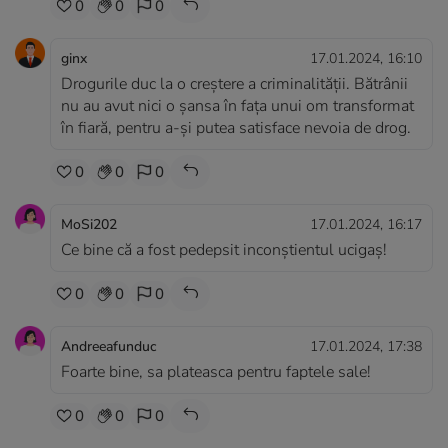
0
0
0
ginx
17.01.2024, 16:10
Drogurile duc la o creștere a criminalității. Bătrânii
nu au avut nici o șansa în fața unui om transformat
în fiară, pentru a-și putea satisface nevoia de drog.
0
0
0
MoSi202
17.01.2024, 16:17
Ce bine că a fost pedepsit inconștientul ucigaș!
0
0
0
Andreeafunduc
17.01.2024, 17:38
Foarte bine, sa plateasca pentru faptele sale!
0
0
0