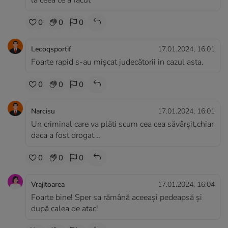
la ceea ce a făcut
0
0
0
Lecoqsportif
17.01.2024, 16:01
Foarte rapid s-au mișcat judecătorii in cazul asta.
0
0
0
Narcisu
17.01.2024, 16:01
Un criminal care va plăti scum cea cea săvârșit,chiar
daca a fost drogat ..
0
0
0
Vrajitoarea
17.01.2024, 16:04
Foarte bine! Sper sa rămână aceeași pedeapsă și
după calea de atac!