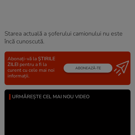
Starea actuală a șoferului camionului nu este
încă cunoscută.
Abonați-vă la
ȘTIRILE
ZILEI
pentru a fi la
ABONEAZĂ-TE
curent cu cele mai noi
informații.
URMĂREȘTE CEL MAI NOU VIDEO