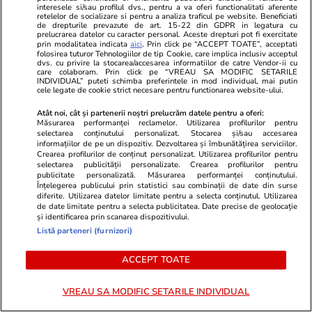
interesele si/sau profilul dvs., pentru a va oferi functionalitati aferente
retelelor de socializare si pentru a analiza traficul pe website. Beneficiati
de drepturile prevazute de art. 15-22 din GDPR in legatura cu
prelucrarea datelor cu caracter personal. Aceste drepturi pot fi exercitate
prin modalitatea indicata
aici
. Prin click pe “ACCEPT TOATE”, acceptati
folosirea tuturor Tehnologiilor de tip Cookie, care implica inclusiv acceptul
dvs. cu privire la stocarea/accesarea informatiilor de catre Vendor-ii cu
care colaboram. Prin click pe “VREAU SA MODIFIC SETARILE
INDIVIDUAL” puteti schimba preferintele in mod individual, mai putin
cele legate de cookie strict necesare pentru functionarea website-ului.
Atât noi, cât și partenerii noștri prelucrăm datele pentru a oferi:
Măsurarea performanței reclamelor. Utilizarea profilurilor pentru
selectarea conținutului personalizat. Stocarea și/sau accesarea
informațiilor de pe un dispozitiv. Dezvoltarea și îmbunătățirea serviciilor.
Crearea profilurilor de conținut personalizat. Utilizarea profilurilor pentru
Lifestyle
18:12
Vacanțe și Cultu
selectarea publicității personalizate. Crearea profilurilor pentru
publicitate personalizată. Măsurarea performanței conținutului.
Ce contează pentru români când
Bella Italia,
Înțelegerea publicului prin statistici sau combinații de date din surse
diferite. Utilizarea datelor limitate pentru a selecta conținutul. Utilizarea
cumpără o roșie: Florelia rămâne
hoardele de t
de date limitate pentru a selecta publicitatea. Date precise de geolocație
și identificarea prin scanarea dispozitivului.
favorita pentru gust
obiective tur
Listă parteneri (furnizori)
bine să le evi
ACCEPT TOATE
VREAU SA MODIFIC SETARILE INDIVIDUAL
Lifestyle
26 iul.