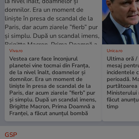
Viva.ro
Unica.ro
Vestea care face înconjurul
Ultima oră /
planetei vine tocmai din Franța,
mesaj pentr
de la nivel înalt, doamnelor și
incidentele 
domnilor. Era un moment de
perioadă. Ma
liniște în presa de scandal de la
purtătoarea 
Paris, dar acum ziarele ”fierb” pur
Ministerului
și simplu. După un scandal imens,
făcut anunțu
Brigitte Macron, Prima Doamnă a
timp
Franței, a făcut anunțul bombă
GSP