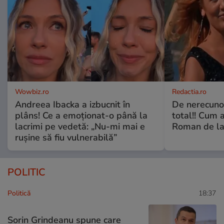
Wowbiz.ro
Redactia.ro
Andreea Ibacka a izbucnit în
De nerecunos
plâns! Ce a emoționat-o până la
total!! Cum 
lacrimi pe vedetă: „Nu-mi mai e
Roman de la 
rușine să fiu vulnerabilă”
POLITIC
Politică
18:37
Sorin Grindeanu spune care