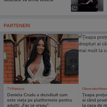
PARTENERI
TVMania.ro
ObservatorNews
Daniela Crudu a dezvăluit cum
Țeapa prețulu
este viața pe platformele pentru
ai când prod
adulți: „Fac ce vreau”
la casa de m