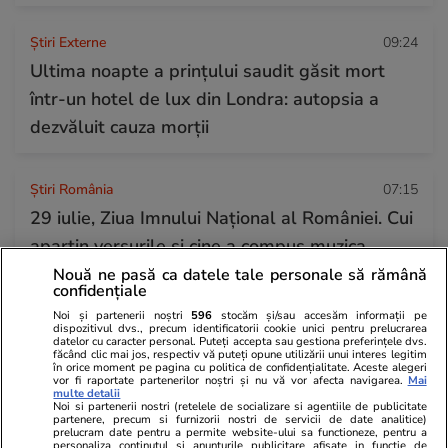
Știri Externe
09:24
Ultima noapte a prințului saudit găsit mort
într-un hotel de lux din Londra: autopsia a
dezvăluit cauza morții
Știri România
07:15
29 iulie, Ziua Imnului Național al României. Cui
aparțin versurile și cine a compus muzica
Nouă ne pasă ca datele tale personale să rămână
confidențiale
Horoscop
27 iul.
Noi și partenerii noștri
596
stocăm și/sau accesăm informații pe
dispozitivul dvs., precum identificatorii cookie unici pentru prelucrarea
Luna plină din 29 iulie deschide un nou capitol.
datelor cu caracter personal. Puteți accepta sau gestiona preferințele dvs.
făcând clic mai jos, respectiv vă puteți opune utilizării unui interes legitim
Este momentul astral care îți poate schimba
în orice moment pe pagina cu politica de confidențialitate. Aceste alegeri
vor fi raportate partenerilor noștri și nu vă vor afecta navigarea.
Mai
direcția vieții
multe detalii
Noi si partenerii nostri (retelele de socializare si agentiile de publicitate
partenere, precum si furnizorii nostri de servicii de date analitice)
prelucram date pentru a permite website-ului sa functioneze, pentru a
personaliza continutul si anunturile publicitare afisate in functie de