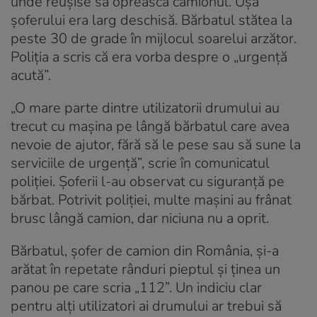
unde reușise să oprească camionul. Ușa
șoferului era larg deschisă. Bărbatul stătea la
peste 30 de grade în mijlocul soarelui arzător.
Poliția a scris că era vorba despre o „urgență
acută”.
„O mare parte dintre utilizatorii drumului au
trecut cu mașina pe lângă bărbatul care avea
nevoie de ajutor, fără să le pese sau să sune la
serviciile de urgență”, scrie în comunicatul
poliției. Șoferii l-au observat cu siguranță pe
bărbat. Potrivit poliției, multe mașini au frânat
brusc lângă camion, dar niciuna nu a oprit.
Bărbatul, șofer de camion din România, și-a
arătat în repetate rânduri pieptul și ținea un
panou pe care scria „112”. Un indiciu clar
pentru alți utilizatori ai drumului ar trebui să