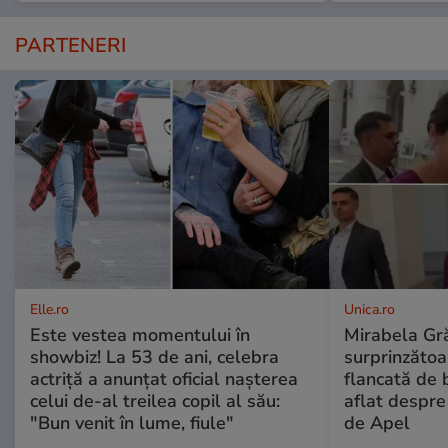
PARTENERI
Elle.ro
Unica.ro
Este vestea momentului în
Mirabela Gră
showbiz! La 53 de ani, celebra
surprinzătoar
actriță a anunțat oficial nașterea
flancată de 
celui de-al treilea copil al său:
aflat despre
"Bun venit în lume, fiule"
de Apel