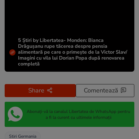
5 Știri by Libertatea- Monden: Bianca
Drăgușanu rupe tăcerea despre pensia
alimentară pe care o primește de la Victor Slav/
Imagini cu vila lui Dorian Popa după renovarea
completă
Share
Comentează
Abonați-vă la canalul Libertatea de WhatsApp pentru
a fi la curent cu ultimele informații
Stiri Germania