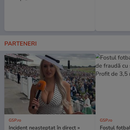
PARTENERI
GSP.ro
GSP.ro
Incident neașteptat în direct »
Fostul fotba