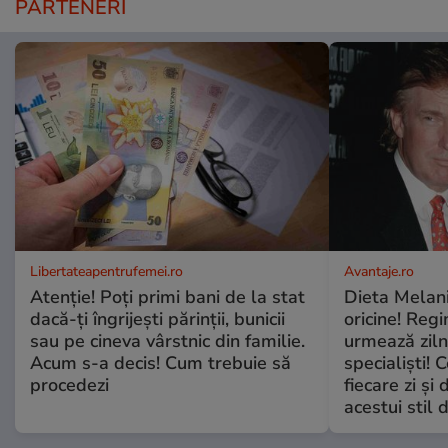
PARTENERI
Libertateapentrufemei.ro
Avantaje.ro
Atenție! Poți primi bani de la stat
Dieta Melan
dacă-ți îngrijești părinții, bunicii
oricine! Regi
sau pe cineva vârstnic din familie.
urmează zilni
Acum s-a decis! Cum trebuie să
specialiști! 
procedezi
fiecare zi și 
acestui stil 