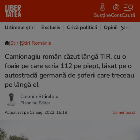
Susține
Cont
Caută
Ultimele știri
Exclusiv
Criză politică
Opinii
Intervi
|
Ştiri
|
Știri România
Camionagiu român căzut lângă TIR, cu o
foaie pe care scria 112 pe piept, lăsat pe o
autostradă germană de șoferii care treceau
pe lângă el
Cosmin Stăniloiu
Planning Editor
Actualizat pe 13 aug. 2022, 15:18
Comentează