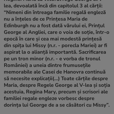
lea, devoalată încă din capitolul 3 al cărţii:
“Nimeni din întreaga familie regală engleză
nu a înţeles de ce Prinţesa Maria de
Edinburgh nu a fost dată vărului ei, Prinţul
George al Angliei, care o voia de soţie, într-o
epocă în care şi cea mai modestă prinţesă
din spiţa lui Missy (n.r. - porecla Mariei) ar fi
aspirat la o alianţă importantă. Sacrificarea
pe un tron minor (n.r. - e vorba de tronul
României) a uneia dintre frumuseţile
memorabile ale Casei de Hanovra continuă
să necesite explicaţii(...) Toate cărţile despre
Maria, despre Regele George al V-lea şi soţia
acestuia, Regina Mary, precum şi scrisori ale
familiei regale engleze vorbesc despre
dorinţa lui George de a se căsători cu Missy”.