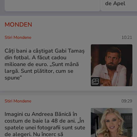
de Apel
MONDEN
Stiri Mondene
10:21
Câți bani a câștigat Gabi Tamaș
din fotbal. A făcut cadou
milioane de euro. „Sunt mână
largă. Sunt plătitor, cum se
spune”
Stiri Mondene
09:29
Imagini cu Andreea Bănică în
costum de baie la 48 de ani. „În
spatele unei fotografii sunt sute
de alegeri. Nu încerc să