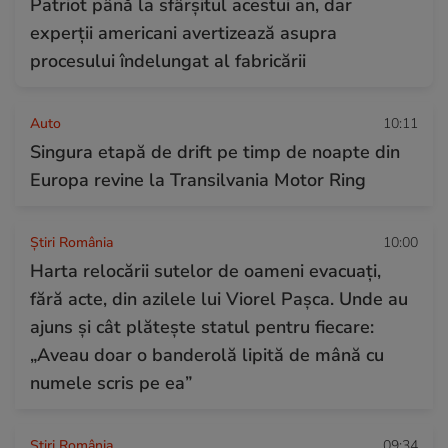
Patriot până la sfârșitul acestui an, dar
experții americani avertizează asupra
procesului îndelungat al fabricării
Auto
10:11
Singura etapă de drift pe timp de noapte din
Europa revine la Transilvania Motor Ring
Știri România
10:00
Harta relocării sutelor de oameni evacuați,
fără acte, din azilele lui Viorel Pașca. Unde au
ajuns și cât plătește statul pentru fiecare:
„Aveau doar o banderolă lipită de mână cu
numele scris pe ea”
Știri România
09:34