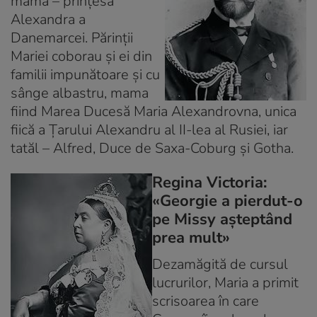
mama – prinţesa
Alexandra a
Danemarcei. Părinţii
Mariei coborau şi ei din
familii impunătoare şi cu
sânge albastru, mama
fiind Marea Ducesă Maria Alexandrovna, unica
fiică a Ţarului Alexandru al II-lea al Rusiei, iar
tatăl – Alfred, Duce de Saxa-Coburg şi Gotha.
Regina Victoria:
«Georgie a pierdut-o
pe Missy aşteptând
prea mult»
Dezamăgită de cursul
lucrurilor, Maria a primit
scrisoarea în care