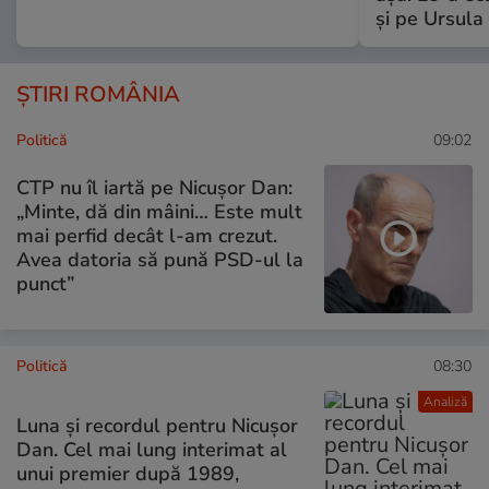
și pe Ursula
ȘTIRI ROMÂNIA
Politică
09:02
CTP nu îl iartă pe Nicușor Dan:
„Minte, dă din mâini… Este mult
mai perfid decât l-am crezut.
Avea datoria să pună PSD-ul la
punct”
Politică
08:30
Analiză
Luna și recordul pentru Nicușor
Dan. Cel mai lung interimat al
unui premier după 1989,