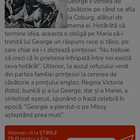
George îi vorbea de
căsătorie pe când se afla
la Coburg, alături de
mama ei. Hotărâtă să
termine idila, aceasta o obligă pe Maria să-i
trimită lui George un răspuns rece şi tăios, pe
care chiar ea i-l dictează prinţesei: “Nu trebuie
să crezi că în prietenia înfiripată între noi există
ceva hotărât”. Ulterior, la auzul refuzului venit
din partea familiei prinţesei la cererea de
căsătorie a prinţului englez, Regina Victoria
(foto), bunică şi a lui George, dar şi a Mariei, a
sintetizat eşecul, spunând o frază celebră în
epocă: “Georgie a pierdut-o pe Missy
aşteptând prea mult”.
Abonați-vă la
ȘTIRILE
ZILEI
pentru a fi la