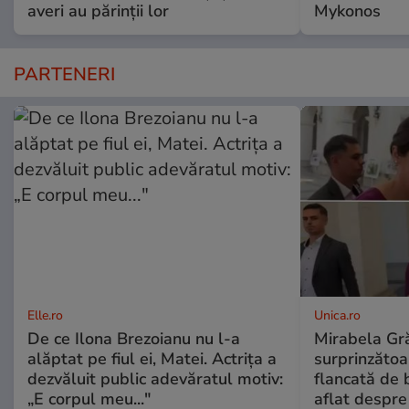
averi au părinții lor
Mykonos
PARTENERI
Elle.ro
Unica.ro
De ce Ilona Brezoianu nu l-a
Mirabela Gră
alăptat pe fiul ei, Matei. Actrița a
surprinzătoar
dezvăluit public adevăratul motiv:
flancată de 
„E corpul meu..."
aflat despre