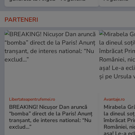
PARTENERI
Libertateapentrufemei.ro
Avantaje.ro
BREAKING! Nicușor Dan aruncă
Mirabela Grăd
“bomba” direct de la Paris! Anunț
la dineul so
tranșant, de interes national: “Nu
îmbrăcat Pr
exclud…”
României, ni
așa! Le-a ec