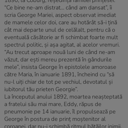
1890, la Coburg, reşedinţa familiei prinţesei.
“Ce bine ne-am distrat… când am dansat”, îi
scria George Mariei, aspect observat imediat
de mamele celor doi, care au hotărât să-i ţină
cât mai departe unul de celălalt, pentru că o
eventuală căsătorie ar fi schimbat foarte mult
spectrul politic, şi aşa agitat, al acelor vremuri.
“Au trecut aproape nouă luni de când ne-am
văzut, dar eşti mereu prezentă în gândurile
mele”, insista George în epistolele amoroase
către Maria, în ianuarie 1891, încheind cu “să
nu-l uiţi chiar de tot pe vechiul, devotatul şi
iubitorul tău prieten Georgie”.
La începutul anului 1892, moartea neaşteptată
a fratelui său mai mare, Eddy, răpus de
pneumonie pe 14 ianuarie, îl propulsează pe
George în postura de prinţ moştenitor al
coroanei, dar nu-i schimbă ritmul bătăilor inimii,