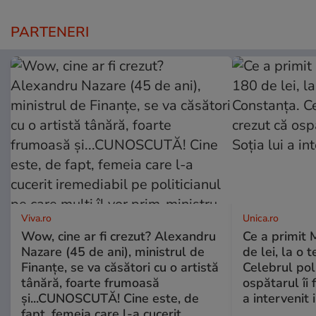
PARTENERI
Viva.ro
Unica.ro
Wow, cine ar fi crezut? Alexandru
Ce a primit
Nazare (45 de ani), ministrul de
de lei, la o 
Finanțe, se va căsători cu o artistă
Celebrul poli
tânără, foarte frumoasă
ospătarul îi 
și...CUNOSCUTĂ! Cine este, de
a intervenit
fapt, femeia care l-a cucerit