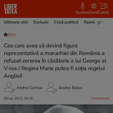
Susține
Cont
Caută
Ultimele știri
Exclusiv
Criză politică
Opinii
Video
|
Ştiri
Cea care avea să devină figura
reprezentativă a monarhiei din România a
refuzat cererea în căsătorie a lui George al
V-lea / Regina Maria putea fi soţia regelui
Angliei!
Andrei Comsa
Andrei Balan
09 iun. 2012, 16:16
Comentează