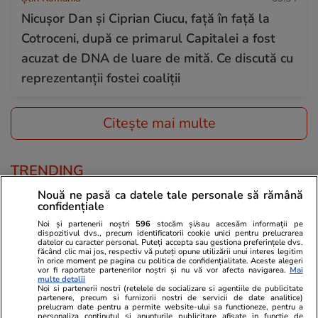
Nicușor Dan și Ciprian Ciucu, față în față la
Cotroceni, după ce primarul Capitalei a fost
acuzat de DNA de luare de mită. Ce discută cu
reprezentanții fostei coaliții
Citește mai multe
TRENDING
Nouă ne pasă ca datele tale personale să rămână
Știri România
07:00
confidențiale
Mărturia lui Ovidiu, supraviețuitorul unui
Noi și partenerii noștri
596
stocăm și/sau accesăm informații pe
dispozitivul dvs., precum identificatorii cookie unici pentru prelucrarea
proiect aplicat heirupist de statul român –
datelor cu caracter personal. Puteți accepta sau gestiona preferințele dvs.
făcând clic mai jos, respectiv vă puteți opune utilizării unui interes legitim
copii reuniți cu familiile abuzive care-i
în orice moment pe pagina cu politica de confidențialitate. Aceste alegeri
vor fi raportate partenerilor noștri și nu vă vor afecta navigarea.
Mai
multe detalii
abandonaseră: „Își doreau să scape de noi”
Noi si partenerii nostri (retelele de socializare si agentiile de publicitate
partenere, precum si furnizorii nostri de servicii de date analitice)
prelucram date pentru a permite website-ului sa functioneze, pentru a
personaliza continutul si anunturile publicitare afisate in functie de