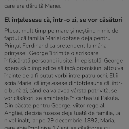
care era dăruită Mariei.
El înţelesese că, într-o zi, se vor căsători
Plecat mult timp pe mare şi neştiind nimic de
faptul că familia Mariei optase deja pentru
Prinţul Ferdinand ca pretendent la mâna
prinţesei, George îi trimite o scrisoare
înflăcărată persoanei iubite. În epistolă, George
spera să o împiedice să facă promisiuni altcuiva
înainte de a fi putut vorbi între patru ochi. El îi
scria Mariei că înţelesese dintotdeauna că, într-
o bună zi, când ea va avea vârsta potrivită, se
vor căsători, se aminteşte în cartea lui Pakula.
Din păcate pentru George, viitor rege al
Angliei, decizia fusese deja luată de familie, la
nivel înalt, iar pe 29 decembrie 1892, Maria,
care abia împlinise 17 ani, se căsătorea cu