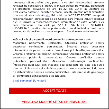
interesele si/sau profilul dvs., pentru a va oferi functionalitati aferente
Știri Externe
15 iul.
retelelor de socializare si pentru a analiza traficul pe website. Beneficiati
de drepturile prevazute de art. 15-22 din GDPR in legatura cu
Ce este OXY, proiectul de 300 de milioane de
prelucrarea datelor cu caracter personal. Aceste drepturi pot fi exercitate
prin modalitatea indicata
aici
. Prin click pe “ACCEPT TOATE”, acceptati
euro din Bruxelles unde a murit un muncitor
folosirea tuturor Tehnologiilor de tip Cookie, care implica inclusiv acceptul
dvs. cu privire la stocarea/accesarea informatiilor de catre Vendor-ii cu
român: 120 de apartamente și 316 camere de
care colaboram. Prin click pe “VREAU SA MODIFIC SETARILE
INDIVIDUAL” puteti schimba preferintele in mod individual, mai putin
hotel
cele legate de cookie strict necesare pentru functionarea website-ului.
Atât noi, cât și partenerii noștri prelucrăm datele pentru a oferi:
Măsurarea performanței reclamelor. Utilizarea profilurilor pentru
Horoscop
15 iul.
selectarea conținutului personalizat. Stocarea și/sau accesarea
informațiilor de pe un dispozitiv. Dezvoltarea și îmbunătățirea serviciilor.
Horoscop 16 iulie 2026. Capricornii sunt
Crearea profilurilor de conținut personalizat. Utilizarea profilurilor pentru
selectarea publicității personalizate. Crearea profilurilor pentru
tentați să decidă singuri și apoi să le comunice
publicitate personalizată. Măsurarea performanței conținutului.
Înțelegerea publicului prin statistici sau combinații de date din surse
celor apropiați ce decizii au luat
diferite. Utilizarea datelor limitate pentru a selecta conținutul. Utilizarea
de date limitate pentru a selecta publicitatea. Date precise de geolocație
și identificarea prin scanarea dispozitivului.
Listă parteneri (furnizori)
Știri România
07:00
Tragerile loto din 16 iulie 2026. Report de
ACCEPT TOATE
peste 7,93 milioane de euro la Loto 6 din 49,
categoria I
VREAU SA MODIFIC SETARILE INDIVIDUAL