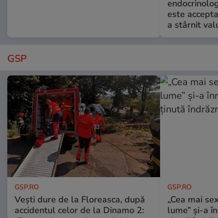
endocrinolog
este accepta
a stârnit valu
GSP
GSP.RO
GSP.RO
Vești dure de la Floreasca, după
„Cea mai sex
accidentul celor de la Dinamo 2:
lume” și-a în