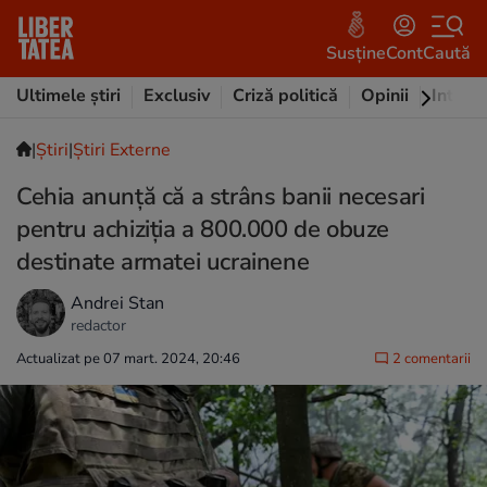
Susține
Cont
Caută
Ultimele știri
Exclusiv
Criză politică
Opinii
Intervi
|
Ştiri
|
Știri Externe
Cehia anunță că a strâns banii necesari
pentru achiziţia a 800.000 de obuze
destinate armatei ucrainene
Andrei Stan
redactor
Actualizat pe 07 mart. 2024, 20:46
2 comentarii