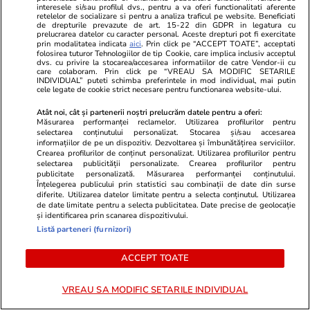
interesele si/sau profilul dvs., pentru a va oferi functionalitati aferente
Horoscop Urania | Previziuni astrologice pentru
retelelor de socializare si pentru a analiza traficul pe website. Beneficiati
de drepturile prevazute de art. 15-22 din GDPR in legatura cu
perioada 1 – 7 august 2026. Venus va intra în
prelucrarea datelor cu caracter personal. Aceste drepturi pot fi exercitate
prin modalitatea indicata
aici
. Prin click pe “ACCEPT TOATE”, acceptati
zodia Balanței
folosirea tuturor Tehnologiilor de tip Cookie, care implica inclusiv acceptul
dvs. cu privire la stocarea/accesarea informatiilor de catre Vendor-ii cu
care colaboram. Prin click pe “VREAU SA MODIFIC SETARILE
INDIVIDUAL” puteti schimba preferintele in mod individual, mai putin
cele legate de cookie strict necesare pentru functionarea website-ului.
Atât noi, cât și partenerii noștri prelucrăm datele pentru a oferi:
Măsurarea performanței reclamelor. Utilizarea profilurilor pentru
selectarea conținutului personalizat. Stocarea și/sau accesarea
informațiilor de pe un dispozitiv. Dezvoltarea și îmbunătățirea serviciilor.
Crearea profilurilor de conținut personalizat. Utilizarea profilurilor pentru
selectarea publicității personalizate. Crearea profilurilor pentru
publicitate personalizată. Măsurarea performanței conținutului.
Înțelegerea publicului prin statistici sau combinații de date din surse
diferite. Utilizarea datelor limitate pentru a selecta conținutul. Utilizarea
de date limitate pentru a selecta publicitatea. Date precise de geolocație
și identificarea prin scanarea dispozitivului.
Listă parteneri (furnizori)
Horoscop
31 iul.
Lifestyle
ACCEPT TOATE
Horoscop 1 august 2026. Peștii
Două românc
este bine să evite gândurile care
teckeli împr
VREAU SA MODIFIC SETARILE INDIVIDUAL
le provoacă o stare de agitație și
în Franța, și