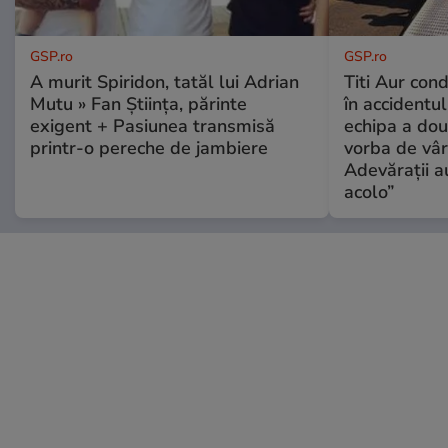
GSP.ro
GSP.ro
A murit Spiridon, tatăl lui Adrian
Titi Aur con
Mutu » Fan Știința, părinte
în accidentul
exigent + Pasiunea transmisă
echipa a dou
printr-o pereche de jambiere
vorba de vâr
Adevărații a
acolo”