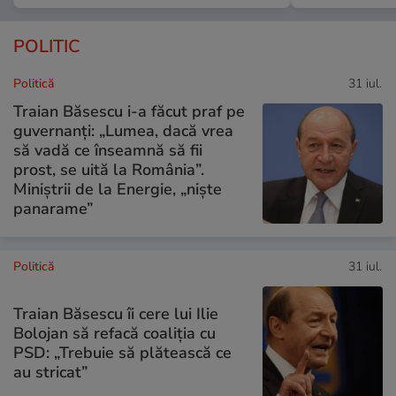
POLITIC
Politică
31 iul.
Traian Băsescu i-a făcut praf pe
guvernanți: „Lumea, dacă vrea
să vadă ce înseamnă să fii
prost, se uită la România”.
Miniștrii de la Energie, „niște
panarame”
Politică
31 iul.
Traian Băsescu îi cere lui Ilie
Bolojan să refacă coaliția cu
PSD: „Trebuie să plătească ce
au stricat”