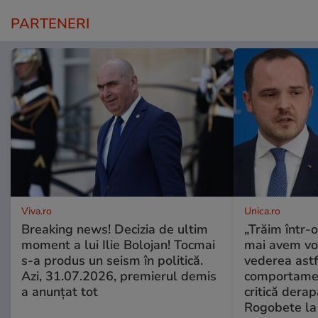
PARTENERI
Viva.ro
Unica.ro
Breaking news! Decizia de ultim
„Trăim într-
moment a lui Ilie Bolojan! Tocmai
mai avem vo
s-a produs un seism în politică.
vederea astf
Azi, 31.07.2026, premierul demis
comportamen
a anunțat tot
critică derap
Rogobete la