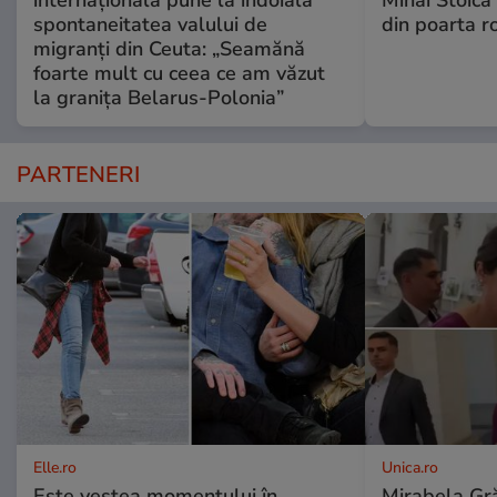
internațională pune la îndoială
Mihai Stoica 
spontaneitatea valului de
din poarta r
migranți din Ceuta: „Seamănă
foarte mult cu ceea ce am văzut
la granița Belarus-Polonia”
PARTENERI
Elle.ro
Unica.ro
Este vestea momentului în
Mirabela Gră