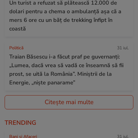
Un turist a refuzat să plătească 12.000 de
dolari pentru a chema o ambulanță așa că a
mers 6 ore cu un băț de trekking înfipt în
coastă
Politică
31 iul.
Traian Băsescu i-a făcut praf pe guvernanți:
„Lumea, dacă vrea să vadă ce înseamnă să fii
prost, se uită la România”. Miniștrii de la
Energie, „niște panarame”
Citește mai multe
TRENDING
Bani și Afaceri
31 iul.