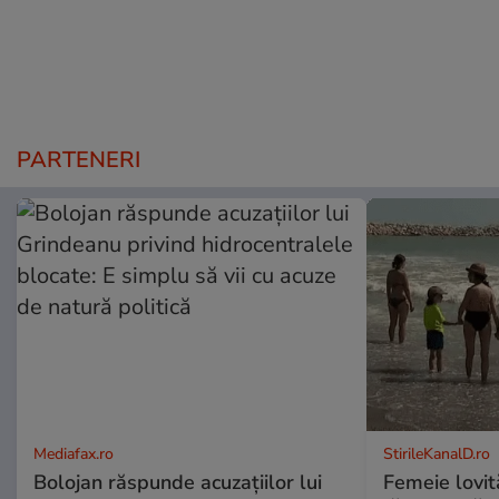
PARTENERI
Mediafax.ro
StirileKanalD.ro
Bolojan răspunde acuzațiilor lui
Femeie lovit