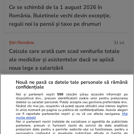
Ce se schimbă de la 1 august 2026 în
România. Buletinele vechi devin excepție,
reguli noi la pensii și taxe pe drumuri
Știri România
31 iul.
Calcule care arată cum scad veniturile totale
ale medicilor și asistentelor dacă se aplică
noua lege a salarizării
Nouă ne pasă ca datele tale personale să rămână
confidențiale
Știri Externe
31 iul.
Un șofer de TIR care a câștigat la loterie 220
Noi și partenerii noștri
596
stocăm și/sau accesăm informații pe
dispozitivul dvs., precum identificatorii cookie unici pentru prelucrarea
datelor cu caracter personal. Puteți accepta sau gestiona preferințele dvs.
de milioane de euro a murit: soția lui, obligată
făcând clic mai jos, respectiv vă puteți opune utilizării unui interes legitim
în orice moment pe pagina cu politica de confidențialitate. Aceste alegeri
acum să îi dea bani lunar fostei partenere
vor fi raportate partenerilor noștri și nu vă vor afecta navigarea.
Mai
multe detalii
Noi si partenerii nostri (retelele de socializare si agentiile de publicitate
partenere, precum si furnizorii nostri de servicii de date analitice)
prelucram date pentru a permite website-ului sa functioneze, pentru a
Horoscop
31 iul.
personaliza continutul si anunturile publicitare afisate in functie de