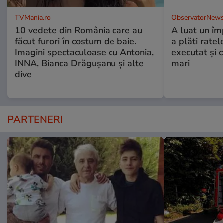
TVMania.ro
ObservatorNews
10 vedete din România care au
A luat un îm
făcut furori în costum de baie.
a plăti ratel
Imagini spectaculoase cu Antonia,
executat şi c
INNA, Bianca Drăgușanu și alte
mari
dive
PARTENERI