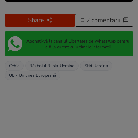
Share
2 comentarii
Abonați-vă la canalul Libertatea de WhatsApp pentru
a fi la curent cu ultimele informații
Cehia
Războiul Rusia-Ucraina
Stiri Ucraina
UE - Uniunea Europeană