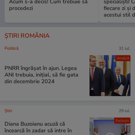
Acum s-a decis! Cum trebuie să
specialiști! 
procedezi
fiecare zi și 
acestui stil 
ȘTIRI ROMÂNIA
Politică
31 iul.
Analiză
PNRR îngrășat în ajun. Legea
ANI trebuia, inițial, să fie gata
din decembrie 2024
Ştiri
29 iul.
Exclusiv
Diana Buzoianu acuză că
încearcă în zadar să intre în