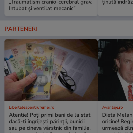
„Traumatism cranio-cerebral grav.
ținută îndră
Intubat și ventilat mecanic”
PARTENERI
Libertateapentrufemei.ro
Avantaje.ro
Atenție! Poți primi bani de la stat
Dieta Melan
dacă-ți îngrijești părinții, bunicii
oricine! Regi
sau pe cineva vârstnic din familie.
urmează zilni