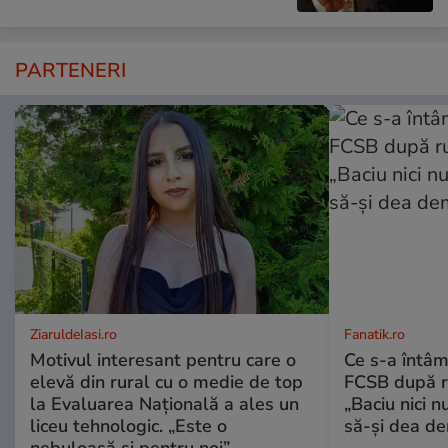
PARTENERI
ZiaruldeIasi.ro
Fanatik.ro
Motivul interesant pentru care o
Ce s-a întâm
elevă din rural cu o medie de top
FCSB după r
la Evaluarea Națională a ales un
„Baciu nici n
liceu tehnologic. „Este o
să-și dea dem
nebuloasă și pentru noi”