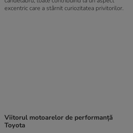
candelabru, toate contribuind la un aspect
excentric care a stârnit curiozitatea privitorilor.
Viitorul motoarelor de performanță
Toyota