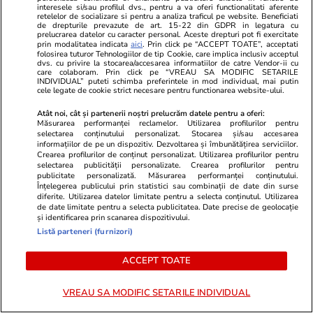
interesele si/sau profilul dvs., pentru a va oferi functionalitati aferente
retelelor de socializare si pentru a analiza traficul pe website. Beneficiati
Politică
02 aug.
de drepturile prevazute de art. 15-22 din GDPR in legatura cu
prelucrarea datelor cu caracter personal. Aceste drepturi pot fi exercitate
prin modalitatea indicata
aici
. Prin click pe “ACCEPT TOATE”, acceptati
Primele nume pentru un
folosirea tuturor Tehnologiilor de tip Cookie, care implica inclusiv acceptul
premier tehnocrat au fost deja
dvs. cu privire la stocarea/accesarea informatiilor de catre Vendor-ii cu
care colaboram. Prin click pe “VREAU SA MODIFIC SETARILE
avansate în negocierile politice.
INDIVIDUAL” puteti schimba preferintele in mod individual, mai putin
cele legate de cookie strict necesare pentru functionarea website-ului.
Varianta respinsă categoric de
Nicușor Dan
Atât noi, cât și partenerii noștri prelucrăm datele pentru a oferi:
Măsurarea performanței reclamelor. Utilizarea profilurilor pentru
selectarea conținutului personalizat. Stocarea și/sau accesarea
informațiilor de pe un dispozitiv. Dezvoltarea și îmbunătățirea serviciilor.
Crearea profilurilor de conținut personalizat. Utilizarea profilurilor pentru
Politică
01 aug.
selectarea publicității personalizate. Crearea profilurilor pentru
publicitate personalizată. Măsurarea performanței conținutului.
Înțelegerea publicului prin statistici sau combinații de date din surse
Cristian Tudor Popescu: „Nici
diferite. Utilizarea datelor limitate pentru a selecta conținutul. Utilizarea
măcar o Românie ajunsă
de date limitate pentru a selecta publicitatea. Date precise de geolocație
și identificarea prin scanarea dispozitivului.
gubernie rusească nu i-ar
Listă parteneri (furnizori)
deranja”. Pe cine acuză că
blochează PNRR
ACCEPT TOATE
VREAU SA MODIFIC SETARILE INDIVIDUAL