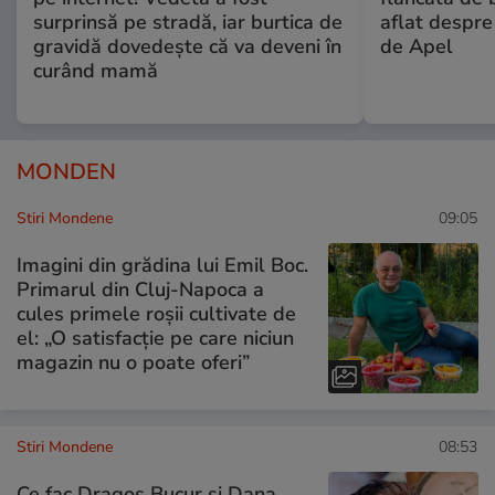
surprinsă pe stradă, iar burtica de
aflat despre
gravidă dovedește că va deveni în
de Apel
curând mamă
MONDEN
Stiri Mondene
09:05
Imagini din grădina lui Emil Boc.
Primarul din Cluj-Napoca a
cules primele roșii cultivate de
el: „O satisfacție pe care niciun
magazin nu o poate oferi”
Stiri Mondene
08:53
Ce fac Dragoș Bucur și Dana