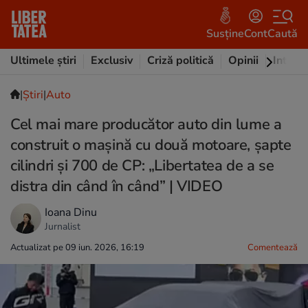
Susține
Cont
Caută
Ultimele știri
Exclusiv
Criză politică
Opinii
Intervi
|
Ştiri
|
Auto
Cel mai mare producător auto din lume a
construit o mașină cu două motoare, șapte
cilindri și 700 de CP: „Libertatea de a se
distra din când în când” | VIDEO
Ioana Dinu
Jurnalist
Actualizat pe 09 iun. 2026, 16:19
Comentează