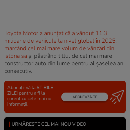
Toyota Motor a anunţat că a vândut 11,3
milioane de vehicule la nivel global în 2025,
marcând cel mai mare volum de vânzări din
istoria sa
şi păstrând titlul de cel mai mare
constructor auto din lume pentru al şaselea an
consecutiv.
Abonați-vă la
ȘTIRILE
ZILEI
pentru a fi la
ABONEAZĂ-TE
curent cu cele mai noi
informații.
URMĂREȘTE CEL MAI NOU VIDEO