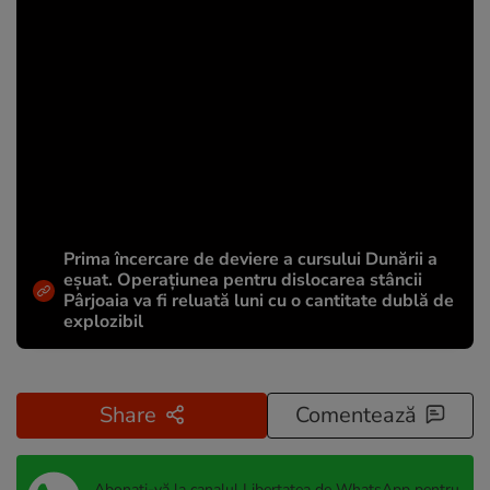
Prima încercare de deviere a cursului Dunării a
eșuat. Operațiunea pentru dislocarea stâncii
Pârjoaia va fi reluată luni cu o cantitate dublă de
explozibil
Share
Comentează
Abonați-vă la canalul Libertatea de WhatsApp pentru