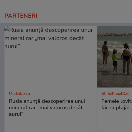
PARTENERI
Mediafax.ro
StirileKanalD.ro
Rusia anunță descoperirea unui
Femeie lovit
mineral rar „mai valoros decât
făcea plajă: „
aurul”