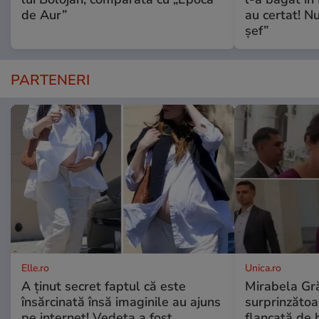
de Aur”
au certat! N
șef”
PARTENERI
Elle.ro
Unica.ro
A ținut secret faptul că este
Mirabela Gră
însărcinată însă imaginile au ajuns
surprinzătoar
pe internet! Vedeta a fost
flancată de 