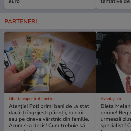
euro
tentative de 
PARTENERI
Libertateapentrufemei.ro
Avantaje.ro
Atenție! Poți primi bani de la stat
Dieta Melan
dacă-ți îngrijești părinții, bunicii
oricine! Regi
sau pe cineva vârstnic din familie.
urmează zilni
Acum s-a decis! Cum trebuie să
specialiști! 