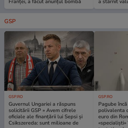
Franței, a făcut anunțul bombă
a stârnit valu
GSP
GSP.RO
GSP.RO
Guvernul Ungariei a răspuns
Pagube încă 
solicitării GSP » Avem cifrele
polivalenta 
oficiale ale finanțării lui Sepsi și
euro din Rom
Csikszereda: sunt milioane de
«specialiști»