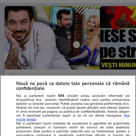
Wowbiz.ro
Redactia.ro
Petrișor Ruge, mesaj emoționant
Horoscop 3 
Nouă ne pasă ca datele tale personale să rămână
confidențiale
după despărțirea profesională de
a săptămânii
Andreea Bălan. Ce le-a transmis
puternice pe
Noi și partenerii noștri
596
stocăm și/sau accesăm informații pe
dispozitivul dvs., precum identificatorii cookie unici pentru prelucrarea
fanilor
te așteaptă 
datelor cu caracter personal. Puteți accepta sau gestiona preferințele dvs.
făcând clic mai jos, respectiv vă puteți opune utilizării unui interes legitim
începi săptă
în orice moment pe pagina cu politica de confidențialitate. Aceste alegeri
vor fi raportate partenerilor noștri și nu vă vor afecta navigarea.
Mai
multe detalii
Noi si partenerii nostri (retelele de socializare si agentiile de publicitate
partenere, precum si furnizorii nostri de servicii de date analitice)
POLITIC
prelucram date pentru a permite website-ului sa functioneze, pentru a
personaliza continutul si anunturile publicitare afisate in functie de