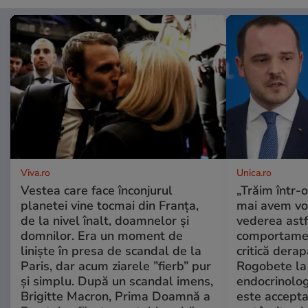
Viva.ro
Unica.ro
Vestea care face înconjurul
„Trăim într-
planetei vine tocmai din Franța,
mai avem vo
de la nivel înalt, doamnelor și
vederea astf
domnilor. Era un moment de
comportamen
liniște în presa de scandal de la
critică derap
Paris, dar acum ziarele ”fierb” pur
Rogobete la
și simplu. După un scandal imens,
endocrinolog
Brigitte Macron, Prima Doamnă a
este accepta