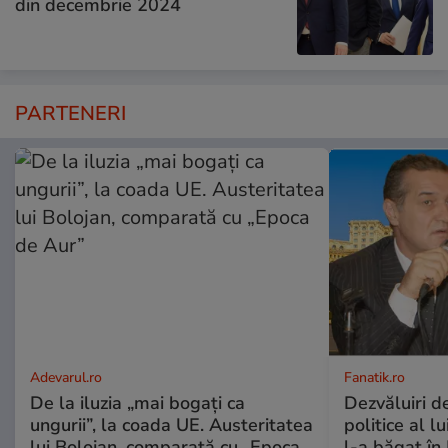
din decembrie 2024
PARTENERI
Adevarul.ro
Fanatik.ro
De la iluzia „mai bogați ca
Dezvăluiri de
ungurii”, la coada UE. Austeritatea
politice al l
lui Bolojan, comparată cu „Epoca
l-a băgat în