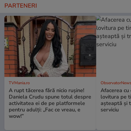
PARTENERI
TVMania.ro
ObservatorNews
A rupt tăcerea fără nicio rușine!
Afacerea cu 
Daniela Crudu spune totul despre
lovitura pe t
activitatea ei de pe platformele
aşteaptă şi 
pentru adulți: „Fac ce vreau, e
serviciu
wow!”