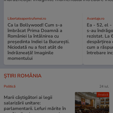
Libertateapentrufemei.ro
Avantaje.ro
Ca la Bollywood! Cum s-a
Ea - 52, el 
îmbrăcat Prima Doamnă a
s-au îndrăgos
României la întâlnirea cu
rezistat. La 
președinta Indiei la București.
despărțirea 
Niciodată nu a fost atât de
cum a răspu
îndrăzneață! Imaginile
întrebare i
momentului
ȘTIRI ROMÂNIA
Politică
24 iul.
Analiză
Marii câștigători ai legii
salarizării unitare:
parlamentarii. Lefuri mărite în