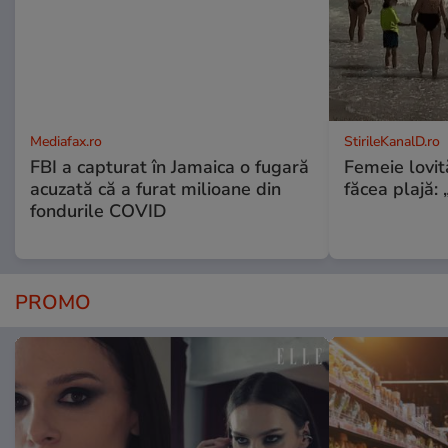
Mediafax.ro
StirileKanalD.ro
FBI a capturat în Jamaica o fugară
Femeie lovit
acuzată că a furat milioane din
făcea plajă: „
fondurile COVID
PROMO