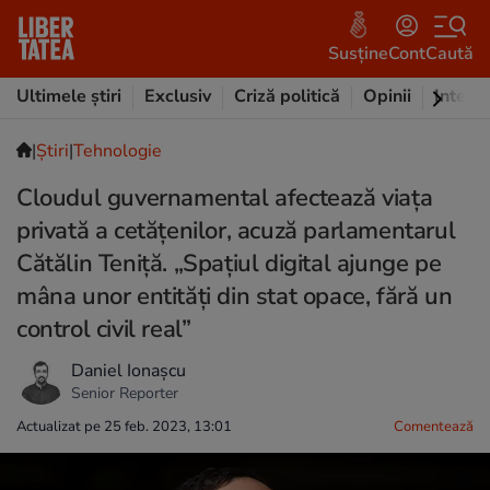
Susține
Cont
Caută
Ultimele știri
Exclusiv
Criză politică
Opinii
Intervi
|
Ştiri
|
Tehnologie
Cloudul guvernamental afectează viața
privată a cetățenilor, acuză parlamentarul
Cătălin Teniță. „Spațiul digital ajunge pe
mâna unor entități din stat opace, fără un
control civil real”
Daniel Ionașcu
Senior Reporter
Actualizat pe 25 feb. 2023, 13:01
Comentează