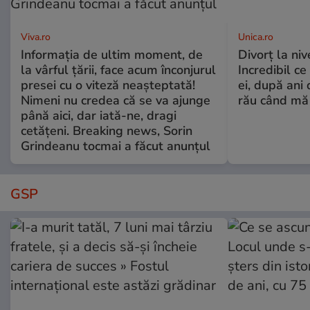
Viva.ro
Unica.ro
Informația de ultim moment, de
Divorț la nive
la vârful țării, face acum înconjurul
Incredibil ce
presei cu o viteză neașteptată!
ei, după ani 
Nimeni nu credea că se va ajunge
rău când mă
până aici, dar iată-ne, dragi
cetățeni. Breaking news, Sorin
Grindeanu tocmai a făcut anunțul
GSP