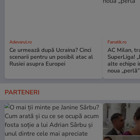
Adevarul.ro
Fanatik.ro
Ce urmează după Ucraina? Cinci
AC Milan, tr
scenarii pentru un posibil atac al
SuperLiga! „D
Rusiei asupra Europei
alte echipe 
noua „perlă”
PARTENERI