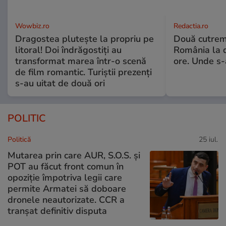
Wowbiz.ro
Redactia.ro
Dragostea plutește la propriu pe
Două cutrem
litoral! Doi îndrăgostiți au
România la d
transformat marea într-o scenă
ore. Unde s
de film romantic. Turiștii prezenți
s-au uitat de două ori
POLITIC
Politică
25 iul.
Mutarea prin care AUR, S.O.S. și
POT au făcut front comun în
opoziție împotriva legii care
permite Armatei să doboare
dronele neautorizate. CCR a
tranșat definitiv disputa