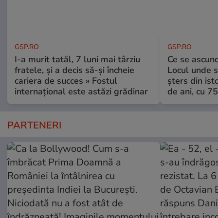
GSP.RO
GSP.RO
I-a murit tatăl, 7 luni mai târziu
Ce se ascund
fratele, și a decis să-și încheie
Locul unde s-
cariera de succes » Fostul
șters din ist
internațional este astăzi grădinar
de ani, cu 7
PARTENERI