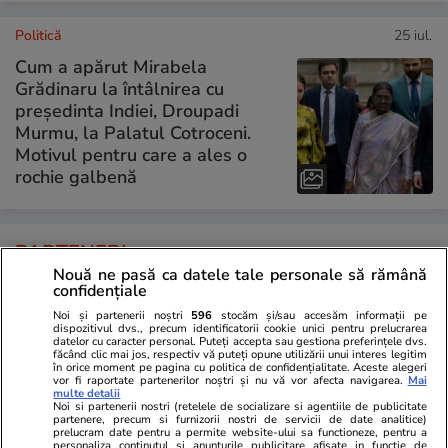
Politică
25 iul.
Cum a apărut Mirabela
Grădinaru la întâlnirea cu
președinta Indiei, Droupadi
Murmu, la Palatul Cotroceni.
Motivul pentru care a ales o
rochie galbenă
PARTENERI
Nouă ne pasă ca datele tale personale să rămână
confidențiale
Noi și partenerii noștri
596
stocăm și/sau accesăm informații pe
dispozitivul dvs., precum identificatorii cookie unici pentru prelucrarea
datelor cu caracter personal. Puteți accepta sau gestiona preferințele dvs.
făcând clic mai jos, respectiv vă puteți opune utilizării unui interes legitim
în orice moment pe pagina cu politica de confidențialitate. Aceste alegeri
vor fi raportate partenerilor noștri și nu vă vor afecta navigarea.
Mai
multe detalii
Noi si partenerii nostri (retelele de socializare si agentiile de publicitate
partenere, precum si furnizorii nostri de servicii de date analitice)
prelucram date pentru a permite website-ului sa functioneze, pentru a
personaliza continutul si anunturile publicitare afisate in functie de