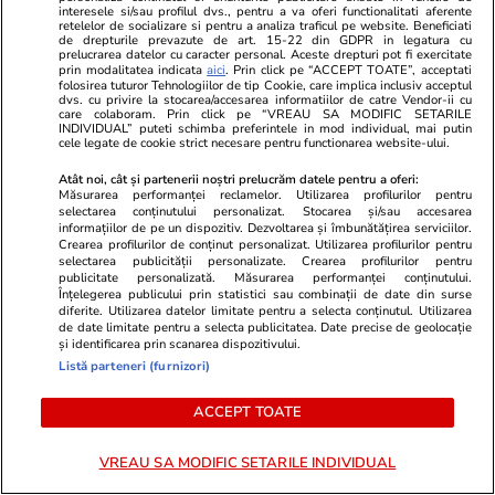
interesele si/sau profilul dvs., pentru a va oferi functionalitati aferente
retelelor de socializare si pentru a analiza traficul pe website. Beneficiati
de drepturile prevazute de art. 15-22 din GDPR in legatura cu
prelucrarea datelor cu caracter personal. Aceste drepturi pot fi exercitate
prin modalitatea indicata
aici
. Prin click pe “ACCEPT TOATE”, acceptati
ZiaruldeIasi.ro
Fanatik.ro
folosirea tuturor Tehnologiilor de tip Cookie, care implica inclusiv acceptul
Iașul, pe locul doi în România
Ion Țiriac, su
dvs. cu privire la stocarea/accesarea informatiilor de catre Vendor-ii cu
care colaboram. Prin click pe “VREAU SA MODIFIC SETARILE
după numărul de locuințe. Cum
dat lovitura 
INDIVIDUAL” puteti schimba preferintele in mod individual, mai putin
cele legate de cookie strict necesare pentru functionarea website-ului.
au schimbat comunele
încheiat cu 
metropolitane harta județului
de rețele de 
Atât noi, cât și partenerii noștri prelucrăm datele pentru a oferi:
Măsurarea performanței reclamelor. Utilizarea profilurilor pentru
electrice di
selectarea conținutului personalizat. Stocarea și/sau accesarea
informațiilor de pe un dispozitiv. Dezvoltarea și îmbunătățirea serviciilor.
Crearea profilurilor de conținut personalizat. Utilizarea profilurilor pentru
selectarea publicității personalizate. Crearea profilurilor pentru
publicitate personalizată. Măsurarea performanței conținutului.
ULTIMELE ȘTIRI
Înțelegerea publicului prin statistici sau combinații de date din surse
diferite. Utilizarea datelor limitate pentru a selecta conținutul. Utilizarea
de date limitate pentru a selecta publicitatea. Date precise de geolocație
și identificarea prin scanarea dispozitivului.
Stiri Mondene
09:09
Listă parteneri (furnizori)
Imagini de la nunta lui Alice Peneacă și
Dragos Caliminte. Petrecerea a avut loc în aer
ACCEPT TOATE
liber, iar mireasa a schimbat două rochii
VREAU SA MODIFIC SETARILE INDIVIDUAL