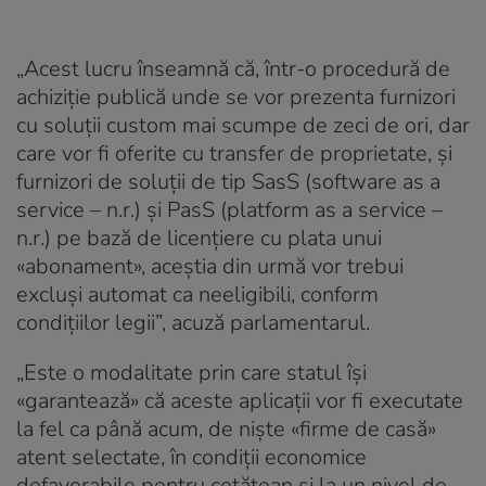
„Acest lucru înseamnă că, într-o procedură de
achiziție publică unde se vor prezenta furnizori
cu soluții custom mai scumpe de zeci de ori, dar
care vor fi oferite cu transfer de proprietate, și
furnizori de soluții de tip SasS (software as a
service – n.r.) și PasS (platform as a service –
n.r.) pe bază de licențiere cu plata unui
«abonament», aceștia din urmă vor trebui
excluși automat ca neeligibili, conform
condițiilor legii”, acuză parlamentarul.
„Este o modalitate prin care statul își
«garantează» că aceste aplicații vor fi executate
la fel ca până acum, de niște «firme de casă»
atent selectate, în condiții economice
defavorabile pentru cetățean și la un nivel de